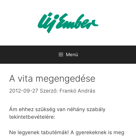
Kilépés
a
tartalomba
Menü
A vita megengedése
2012-09-27
Szerző:
Frankó András
Ám ehhez szükség van néhány szabály
tekintetbevételére:
Ne legyenek tabutémák! A gyerekeknek is meg