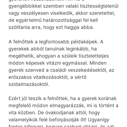
gyengébbikkel szemben valaki tisztességtelenül
vagy veszélyesen viselkedik, akkor szeretettel,
de egyértelmű határozottsággal fel kell
szólítania arra, hogy ezt hagyja abba.
A felnőttek a legfontosabb példaképek. A
gyerekek abból tanulnak leginkább, ha
megélhetik, ahogyan a szüleik tiszteletteljes
módon képesek vitázni egymással. Minden
gyerek szenved a családi veszekedésektől, az
erőszakos vitatkozásoktól, a sértő
szidalmazásoktól.
Ezért jól teszik a felnőttek, ha a gyerek korának
megfelelő módon elmagyarázzák, mi is történt a
vita közben. De óvakodjanak attól, hogy
valamelyikük felé befolyásolják őt! Ugyanígy
fontos kifejezni, hogyan szabad vitázni, és azt