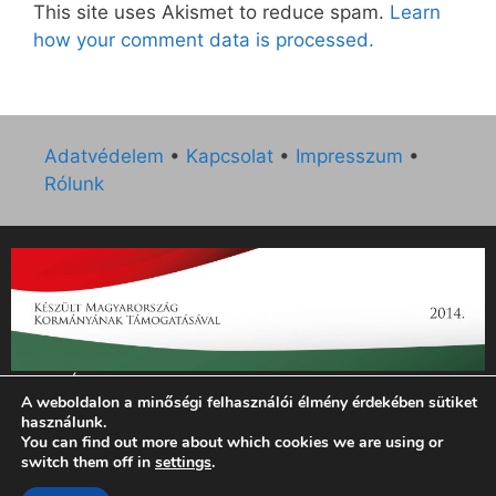
This site uses Akismet to reduce spam.
Learn
how your comment data is processed.
Adatvédelem
•
Kapcsolat
•
Impresszum
•
Rólunk
„Az Új Ember katolikus hetilap 2014. évi működésének
A weboldalon a minőségi felhasználói élmény érdekében sütiket
támogatását az EGYH-KCP-14-P-0121 sz. támogatási
használunk.
szerződés keretében 3 000 000 Ft összegben támogatta az
You can find out more about which cookies we are using or
Emberi Erőforrások Minisztériuma.”
switch them off in
settings
.