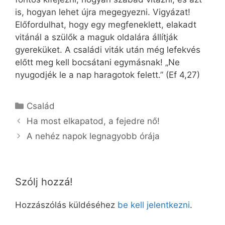
is, hogyan lehet újra megegyezni. Vigyázat!
Előfordulhat, hogy egy megfeneklett, elakadt
vitánál a szülők a maguk oldalára állítják
gyereküket. A családi viták után még lefekvés
előtt meg kell bocsátani egymásnak! „Ne
nyugodjék le a nap haragotok felett.” (Ef 4,27)
Kategória
Család
Ha most elkapatod, a fejedre nő!
A nehéz napok legnagyobb órája
Szólj hozzá!
Hozzászólás küldéséhez
be kell jelentkezni
.