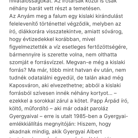
hivatalosságokat. Az írótársak közül is csak
néhány barát vett részt a temetésen.
Az Anyám meg a falum egy kislaki kirándulást
felelevenítő történettel végződik, melyben az
író, diákkorára visszatekintve, amiatt sóvárog,
hogy évtizedekkel korábban, mivel
figyelmeztették a víz esetleges fertőzöttségére,
bármennyire is szerette volna, nem olthatta
szomját e forrásvízzel. Megvan-e még a kislaki
forrás? Ma már, több mint hatvan év után, nem
tudnék odatalálni egyedül, de talán akad még
Kaposváron, aki elvezethetne; abból a kislaki
forrásból szívesen innék néhány kortyot… –
ezekkel a sorokkal zárul a kötet. Papp Árpád író,
költő, műfordító – aki már odaát paroláz
Gyergyaival – erre is utalt 1985-ben a Gyergyai-
emlékkiállítás megnyitóján: Hiszem, hogy
akadnak mindig, akik Gyergyai Albert