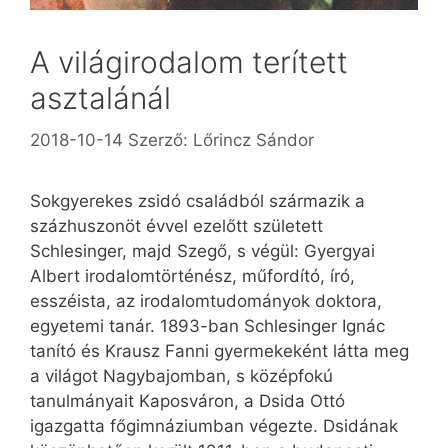
A világirodalom terített
asztalánál
2018-10-14
Szerző:
Lőrincz Sándor
Sokgyerekes zsidó családból származik a
százhuszonöt évvel ezelőtt született
Schlesinger, majd Szegő, s végül: Gyergyai
Albert irodalomtörténész, műfordító, író,
esszéista, az irodalomtudományok doktora,
egyetemi tanár. 1893-ban Schlesinger Ignác
tanító és Krausz Fanni gyermekeként látta meg
a világot Nagybajomban, s középfokú
tanulmányait Kaposváron, a Dsida Ottó
igazgatta főgimnáziumban végezte. Dsidának