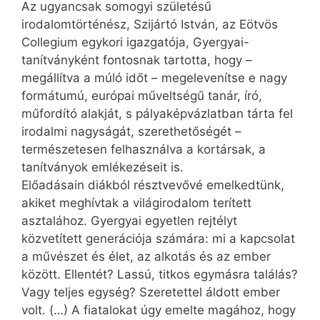
Az ugyancsak somogyi születésű
irodalomtörténész, Szijártó István, az Eötvös
Collegium egykori igazgatója, Gyergyai-
tanítványként fontosnak tartotta, hogy –
megállítva a múló időt – megelevenítse e nagy
formátumú, európai műveltségű tanár, író,
műfordító alakját, s pályaképvázlatban tárta fel
irodalmi nagyságát, szerethetőségét –
természetesen felhasználva a kortársak, a
tanítványok emlékezéseit is.
Előadásain diákból résztvevővé emelkedtünk,
akiket meghívtak a világirodalom terített
asztalához. Gyer­gyai egyetlen rejtélyt
közvetített generációja számára: mi a kapcsolat
a művészet és élet, az alkotás és az ember
között. Ellentét? Lassú, titkos egymásra találás?
Vagy teljes egység? Szeretettel áldott ember
volt. (…) A fiatalokat úgy emelte magához, hogy