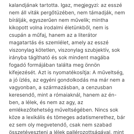
kalandjának tartotta. Igaz, megjegyzi: az esszé
nem áll viták pergőtüzében, nem támadják, nem
bírálják, egyszerűen nem művelik; mintha
kikopott volna irodalmi életünkből, nem is
csupán a műfaj, hanem az a literátor
magatartás és szemlélet, amely az esszé
viszonylag kötetlen, viszonylag szubjektív, sok
irányba tágítható és sok mindent magába
fogadó formájában találta meg önnön
kifejezését. Azt is nyomatékosítja: A műveltség,
a jó ízlés, az egyéni gondolkodás ma már nem a
vagyonban, a származásban, a cenzusban
keresendő, mint a rómaiaknál, hanem az én-
ben, a lélek, és nem az agy, az
emlékezőtehetség műveltségében. Nincs sok
köze a lexikális és tömeges adatismerethez, bár
ez sem oly megvetendő, csak nem szabad
összetéveszteni a lélek pallérozottságával, mint