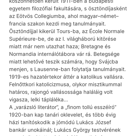
köszönhetően került 1911-ben a budapesti
egyetem filozófiai fakultására, s ösztöndíjasként
az Eötvös Collegiumba, ahol magyar–német–
francia szakon kezdi meg tanulmányait.
Ösztöndíjjal kikerül Tours-ba, az École Normale
Supérieure-be, de az I. világháború kitörése
miatt már nem utazhat haza; Bretagne és
Normandia internálótábora vár rá. Betegsége
miatt lehetővé teszik számára, hogy Svájcba
menjen, s Lausenne-ban folytatja tanulmányait.
1919-es hazatértekor áttér a katolikus vallásra.
Felnőttkori katolicizmusa, olykor misztikummal
határos, rajongó vallásossága haláláig volt
vigasza, lelki tápláléka…
A „varázsló literátor”, a „finom tollú esszéíró”
1920-ban kap tanári oklevelet, és több évig
házi tanítóskodik a jómódú Lukács József
bankár unokáinál; Lukács György testvérének