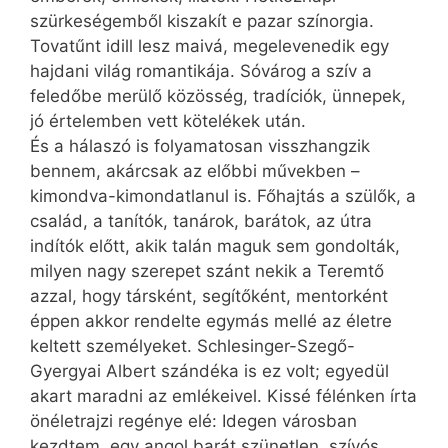
szürkeségemből kiszakít e pazar színorgia.
Tovatűnt idill lesz maivá, megelevenedik egy
hajdani világ romantikája. Sóvárog a szív a
feledőbe merülő közösség, tradíciók, ünnepek,
jó értelemben vett kötelékek után.
És a hálaszó is folyamatosan visszhangzik
bennem, akárcsak az előbbi művekben –
kimondva-kimondatlanul is. Főhajtás a szülők, a
család, a tanítók, tanárok, barátok, az útra
indítók előtt, akik talán maguk sem gondolták,
milyen nagy szerepet szánt nekik a Teremtő
azzal, hogy társként, segítőként, mentorként
éppen akkor rendelte egymás mellé az életre
keltett személyeket. Schlesinger-Szegő-
Gyergyai Albert szándéka is ez volt; egyedül
akart maradni az emlékeivel. Kissé félénken írta
önéletrajzi regénye elé: Idegen városban
kezdtem, egy angol barát szünetlen, szívós,