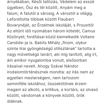
árnyékában, Késői tallózás, Védelem az esszé
ügyében, Ősz és tél között, Anyám meg a
falum, A falutól a városig, A várostól a világig.
Lefordította többek között Flaubert
Bovarynéját, az Érzelmek iskoláját, s Prousttól
Az eltűnt idő nyomában három kötetét, Camus
Közönyét; fordításai közül kiemelkedik Voltaire
Candide-ja is. Babits Mihály „finom, olykor
szinte lírai gyöngédségű stilisztának” tartotta a
nagy műveltségű tanárt, aki míg tanított, alig írt,
ám amikor nyugalomba vonult, elsősorban
írásaival nevelt. Ahogy Szávai Nándor
irodalomtörténésznek mondta: az írás nem az
egyetlen mesterségem, nem tartozom
semmiféle iskolához, összekötőnek érzem
magam az alkotó, a kritikus, a kortárs, az olvasó
között, vándornak a könyvek között, örök
diáknak.