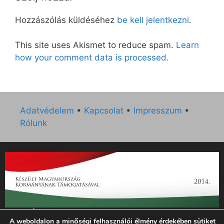
Hozzászólás küldéséhez
be kell jelentkezni
.
This site uses Akismet to reduce spam.
Learn
how your comment data is processed.
Adatvédelem
•
Kapcsolat
•
Impresszum
•
Rólunk
„Az Új Ember katolikus hetilap 2014. évi működésének
A weboldalon a minőségi felhasználói élmény érdekében sütiket
támogatását az EGYH-KCP-14-P-0121 sz. támogatási