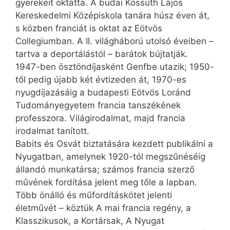
gyerekeit oktatta. A budai Kossuth Lajos
Kereskedelmi Középiskola tanára húsz éven át,
s közben franciát is oktat az Eötvös
Collegiumban. A II. világháború utolsó éveiben –
tartva a deportálástól – barátok bújtatják.
1947-ben ösztöndíjasként Genfbe utazik; 1950-
től pedig újabb két évtizeden át, 1970-es
nyugdíjazásáig a budapesti Eötvös Loránd
Tudományegyetem francia tanszékének
professzora. Világirodalmat, majd francia
irodalmat tanított.
Babits és Osvát biztatására kezdett publikálni a
Nyugatban, amelynek 1920-tól megszűnéséig
állandó munkatársa; számos francia szerző
művének fordítása jelent meg tőle a lapban.
Több önálló és műfordításkötet jelenti
életművét – köztük A mai francia regény, a
Klasszikusok, a Kortársak, A Nyugat