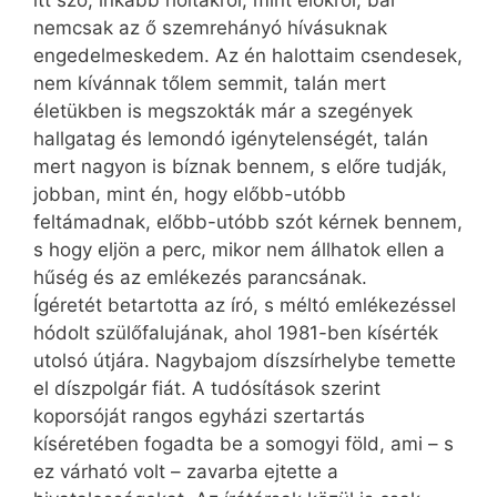
nemcsak az ő szemrehányó hívásuknak
engedelmeskedem. Az én halottaim csendesek,
nem kívánnak tőlem semmit, talán mert
életükben is megszokták már a szegények
hallgatag és lemondó igénytelenségét, talán
mert nagyon is bíznak bennem, s előre tudják,
jobban, mint én, hogy előbb-utóbb
feltámadnak, előbb-utóbb szót kérnek bennem,
s hogy eljön a perc, mikor nem állhatok ellen a
hűség és az emlékezés parancsának.
Ígéretét betartotta az író, s méltó emlékezéssel
hódolt szülőfalujának, ahol 1981-ben kísérték
utolsó útjára. Nagybajom díszsírhelybe temette
el díszpolgár fiát. A tudósítások szerint
koporsóját rangos egyházi szertartás
kíséretében fogadta be a somogyi föld, ami – s
ez várható volt – zavarba ejtette a