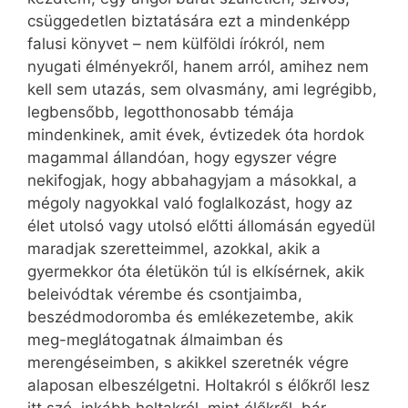
csüggedetlen biztatására ezt a mindenképp
falusi könyvet – nem külföldi írókról, nem
nyugati élményekről, hanem arról, amihez nem
kell sem utazás, sem olvasmány, ami legrégibb,
legbensőbb, legotthonosabb témája
mindenkinek, amit évek, évtizedek óta hordok
magammal állandóan, hogy egyszer végre
nekifogjak, hogy abbahagyjam a másokkal, a
mégoly nagyokkal való foglalkozást, hogy az
élet utolsó vagy utolsó előtti állomásán egyedül
maradjak szeretteimmel, azokkal, akik a
gyermekkor óta életükön túl is elkísérnek, akik
beleivódtak vérembe és csontjaimba,
beszédmodoromba és emlékezetembe, akik
meg-meglátogatnak álmaimban és
merengéseimben, s akikkel szeretnék végre
alaposan elbeszélgetni. Holtakról s élőkről lesz
itt szó, inkább holtakról, mint élőkről, bár