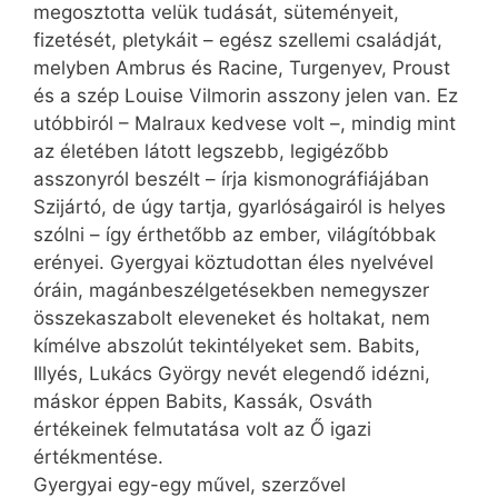
megosztotta velük tudását, süteményeit,
fizetését, pletykáit – egész szellemi családját,
melyben Ambrus és Racine, Turgenyev, Proust
és a szép Louise Vilmorin asszony jelen van. Ez
utóbbiról – Malraux kedvese volt –, mindig mint
az életében látott legszebb, legigézőbb
asszonyról beszélt – írja kismonográfiájában
Szijártó, de úgy tartja, gyarlóságairól is helyes
szólni – így érthetőbb az ember, világítóbbak
erényei. Gyergyai köztudottan éles nyelvével
óráin, magánbeszélgetésekben nemegyszer
összekaszabolt eleveneket és holtakat, nem
kímélve abszolút tekintélyeket sem. Babits,
Illyés, Lukács György nevét elegendő idézni,
máskor éppen Babits, Kassák, Osváth
értékeinek felmutatása volt az Ő igazi
értékmentése.
Gyergyai egy-egy művel, szerzővel