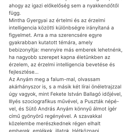
ahogy az igazi előkelőség sem a nyakkendőtől
függ.
Mintha Gyergyai az értelmi és az érzelmi
intelligencia közötti különbségre irányítaná a
figyelmet. Arra a ma szerencsére egyre
gyakrabban kutatott témára, amely
bebizonyítja: mennyire más emberek lehetnénk,
ha nagyobb szerepet kapna életünkben az
érzelem, az érzelmi intelligencia bevetése és
fejlesztése…
Az Anyám meg a falum-mal, olvassam
akárhányszor is, s a másik két lírai önéletrajzzal
úgy vagyok, mint Fekete István Ballagó időjével,
Illyés szociografikus művével, a Puszták népé-
vel, és Sütő András Anyám könnyű álmot ígér
című gyönyörű regényével. A szavakkal
közelembe merészkednek régen elhalt
emberek, emlékek, illatok. Hétköznapi