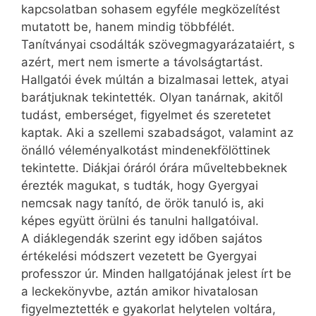
kapcsolatban sohasem egyféle megközelítést
mutatott be, hanem mindig többfélét.
Tanítványai csodálták szövegmagyarázataiért, s
azért, mert nem ismerte a távolságtartást.
Hallgatói évek múltán a bizalmasai lettek, atyai
barátjuknak tekintették. Olyan tanárnak, akitől
tudást, emberséget, figyelmet és szeretetet
kaptak. Aki a szellemi szabadságot, valamint az
önálló véleményalkotást mindenekfölöttinek
tekintette. Diákjai óráról órára műveltebbeknek
érezték magukat, s tudták, hogy Gyergyai
nemcsak nagy tanító, de örök tanuló is, aki
képes együtt örülni és tanulni hallgatóival.
A diáklegendák szerint egy időben sajátos
értékelési módszert vezetett be Gyergyai
professzor úr. Minden hallgatójának jelest írt be
a leckekönyvbe, aztán amikor hivatalosan
figyelmeztették e gyakorlat helytelen voltára,