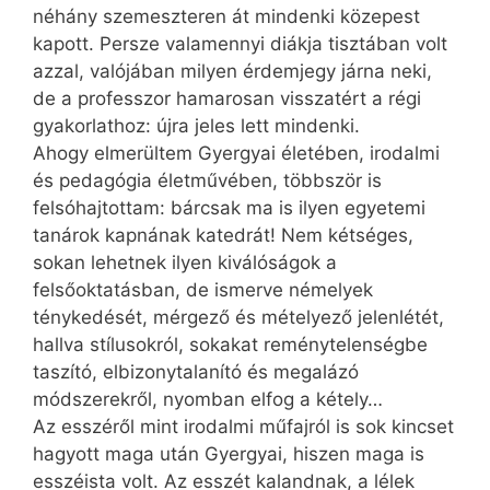
néhány szemeszteren át mindenki közepest
kapott. Persze valamennyi diákja tisztában volt
azzal, valójában milyen érdemjegy járna neki,
de a professzor hamarosan visszatért a régi
gyakorlathoz: újra jeles lett mindenki.
Ahogy elmerültem Gyergyai életében, irodalmi
és pedagógia életművében, többször is
felsóhajtottam: bárcsak ma is ilyen egyetemi
tanárok kapnának katedrát! Nem kétséges,
sokan lehetnek ilyen kiválóságok a
felsőoktatásban, de ismerve némelyek
ténykedését, mérgező és mételyező jelenlétét,
hallva stílusokról, sokakat reménytelenségbe
taszító, elbizonytalanító és megalázó
módszerekről, nyomban elfog a kétely…
Az esszéről mint irodalmi műfajról is sok kincset
hagyott maga után Gyergyai, hiszen maga is
esszéista volt. Az esszét kalandnak, a lélek