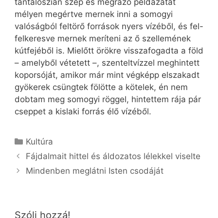
tantaloszian szép és megrázó példázatát
mélyen megértve mernek inni a somogyi
valóságból feltörő források nyers vízéből, és fel-
felkeresve mernek meríteni az ő szellemének
kútfejéből is. Mielőtt örökre visszafogadta a föld
– amelyből vétetett –, szenteltvízzel meghintett
koporsóját, amikor már mint végképp elszakadt
gyökerek csüngtek fölötte a kötelek, én nem
dobtam meg somogyi röggel, hintettem rája pár
cseppet a kislaki forrás élő vízéből.
Kategória
Kultúra
Fájdalmait hittel és áldozatos lélekkel viselte
Mindenben meglátni Isten csodáját
Szólj hozzá!