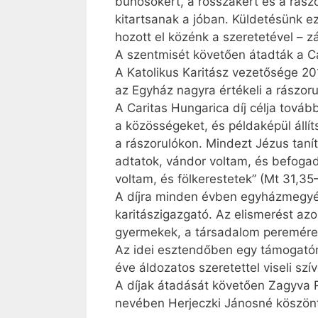
bűnösökért, a rosszakért és a rász
kitartsanak a jóban. Küldetésünk ez 
hozott el közénk a szeretetével – 
A szentmisét követően átadták a Ca
A Katolikus Karitász vezetősége 201
az Egyház nagyra értékeli a rászor
A Caritas Hungarica díj célja tová
a közösségeket, és példaképül állít
a rászorulókon. Mindezt Jézus taní
adtatok, vándor voltam, és befogad
voltam, és fölkerestetek” (Mt 31,35
A díjra minden évben egyházmegyén
karitászigazgató. Az elismerést azo
gyermekek, a társadalom peremére
Az idei esztendőben egy támogató
éve áldozatos szeretettel viseli szí
A díjak átadását követően Zagyva Ri
nevében Herjeczki Jánosné köszön