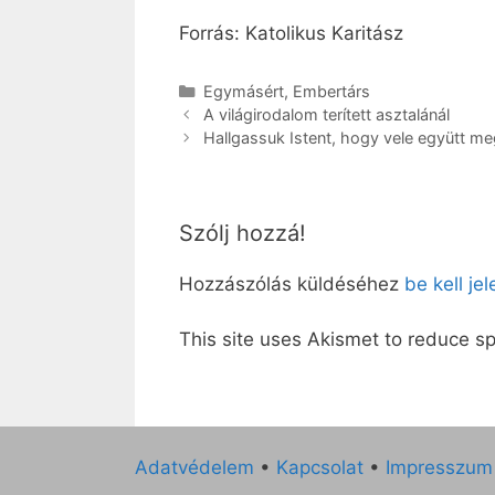
Forrás: Katolikus Karitász
Kategória
Egymásért
,
Embertárs
A világirodalom terített asztalánál
Hallgassuk Istent, hogy vele együtt meg
Szólj hozzá!
Hozzászólás küldéséhez
be kell je
This site uses Akismet to reduce 
Adatvédelem
•
Kapcsolat
•
Impresszum