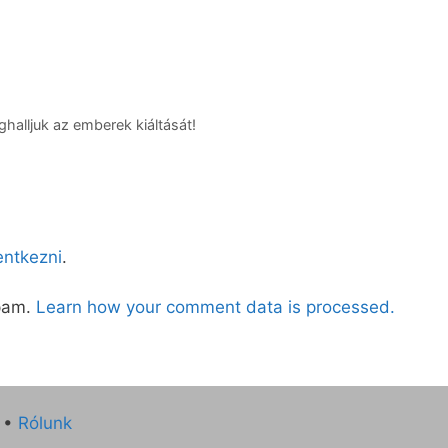
halljuk az emberek kiáltását!
lentkezni
.
spam.
Learn how your comment data is processed.
•
Rólunk