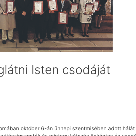
átni Isten csodáját
mában október 6-án ünnepi szentmisében adott hálát S