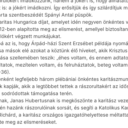
orulókért imádkozzunk, hanem a jókért is, hogy állhata
is: a jókért imádkozni. Így erősítjük és így szilárdítjuk 
zárta szentbeszédét Spányi Antal püspök.
ritas Hungarica díjat, amelyet idén negyven önkéntes v
2-ben alapította meg az elismerést, amellyel biztosítani
ulókért végzett munkájukat.
bbá az is, hogy Árpád-házi Szent Erzsébet példája nyomá
sa mások elé azokat a köztünk élő híveket, akik Krisztus
tása szellemében teszik: „éhes voltam, és ennem adtat
tatok, mezítelen voltam, és felruháztatok, beteg volta
–36).
ként legfeljebb három plébániai önkéntes karitászmunk
k kapják, akik a legtöbbet tettek a rászorultakért az idő
 sodródottak támogatása terén.
nak, Janas Hubertusnak is megköszönte a karitász vez
vén hazánk rászorulóinak sorsát, és segíti a Katolikus Ka
chárd, a karitász országos igazgatóhelyettese méltatta 
te meg az elismeréseket.