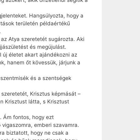
 azokért, akik önzetlenül segítik a
gjelenteket. Hangsúlyozta, hogy a
átások területén példaértékű
.
az Atya szeretetét sugározta. Aki
jjászületést és megújulást.
új életet akart ajándékozni az
k, hanem őt kövessük, járjunk a
a szentmisék és a szentségek
szeretetét, Krisztus képmását –
Krisztust látta, s Krisztust
 Ám fontos, hogy ezt
ő vigaszomra, emberi szavamra.
rra biztatott, hogy ne csak a