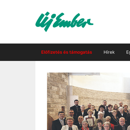
Kilépés
a
tartalomba
Előfizetés és támogatás
Hírek
E