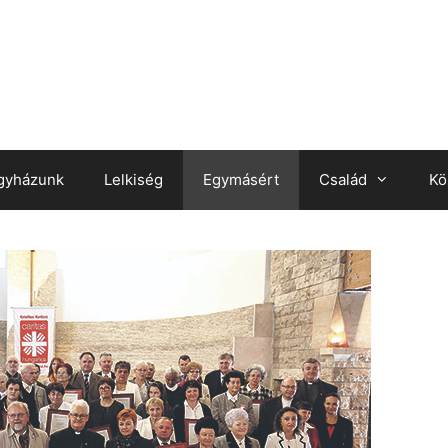
gyházunk
Lelkiség
Egymásért
Család
Kö