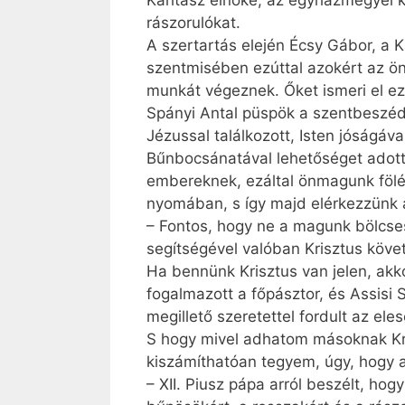
Karitász elnöke, az egyházmegyei k
rászorulókat.
A szertartás elején Écsy Gábor, a 
szentmisében ezúttal azokért az ön
munkát végeznek. Őket ismeri el ez
Spányi Antal püspök a szentbeszéd
Jézussal találkozott, Isten jóságáva
Bűnbocsánatával lehetőséget adott 
embereknek, ezáltal önmagunk fölé
nyomában, s így majd elérkezzünk 
– Fontos, hogy ne a magunk bölcses
segítségével valóban Krisztus köve
Ha bennünk Krisztus van jelen, akk
fogalmazott a főpásztor, és Assisi 
megillető szeretettel fordult az ele
S hogy mivel adhatom másoknak Kri
kiszámíthatóan tegyem, úgy, hogy 
– XII. Piusz pápa arról beszélt, hog