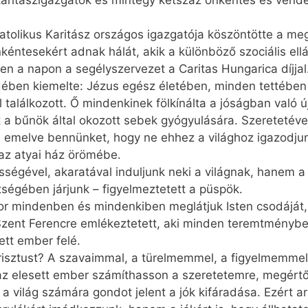
aritászigazgatók és mintegy kétszáz önkéntes és vendég
Katolikus Karitász országos igazgatója köszöntötte a me
kéntesekért adnak hálát, akik a különböző szociális ell
en a napon a segélyszervezet a Caritas Hungarica díjjal
ében kiemelte: Jézus egész életében, minden tettében 
l találkozott. Ő mindenkinek fölkínálta a jóságban való ú
a bűnök által okozott sebek gyógyulására. Szeretetével 
 emelve bennünket, hogy ne ehhez a világhoz igazodjun
az atyai ház örömébe.
ségével, akaratával induljunk neki a világnak, hanem 
tségében járjunk – figyelmeztetett a püspök.
or mindenben és mindenkiben meglátjuk Isten csodáját, 
Szent Ferencre emlékeztetett, aki minden teremtményben 
sett ember felé.
sztust? A szavaimmal, a türelmemmel, a figyelmemmel.
az elesett ember számíthasson a szeretetemre, megért
y a világ számára gondot jelent a jók kifáradása. Ezért a