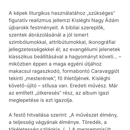
A képek liturgikus használatához „szükséges”
figuratív realizmus jellemzi Kisléghi Nagy Ádám
újbarokk festményeit. A bibliai szereplők,
szentek ábrázolásánál a jól ismert
szimbólumokkal, attribútumokkal, ikonográfiai
jellegzetességekkel él; az evangéliumi jelenetek
klasszikus beállításával a hagyományt követi… –
miközben éppen a maga egyéni útjához
makacsul ragaszkodó, formabontó Caravaggiót
tekinti „mesterének”, fő ihletőjének. Kisléghi
követő-újító – stílusa van. Eredeti művész. Már
az említett „útkeresés” rész, az album igazi
meglepetése is ezt igazolja.
A festő hitvallása szerint: „A művészet élmény,
a teljesség vágyának élménye. Töredék, a
tökéletesség szilánkja. (…) A megsemmisült