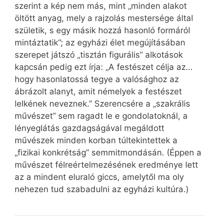
szerint a kép nem más, mint „minden alakot
öltött anyag, mely a rajzolás mestersége által
születik, s egy másik hozzá hasonló formáról
mintáztatik”; az egyházi élet megújításában
szerepet játszó „tisztán figurális” alkotások
kapcsán pedig ezt írja: „A festészet célja az…
hogy hasonlatossá tegye a valósághoz az
ábrázolt alanyt, amit némelyek a festészet
lelkének neveznek.” Szerencsére a „szakrális
művészet” sem ragadt le e gondolatoknál, a
lényeglátás gazdagságával megáldott
művészek minden korban túltekintettek a
„fizikai konkrétság” semmitmondásán. (Éppen a
művészet félreértelmezésének eredménye lett
az a mindent eluraló giccs, amelytől ma oly
nehezen tud szabadulni az egyházi kultúra.)