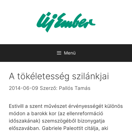
Kilépés
a
tartalomba
Menü
A tökéletesség szilánkjai
2014-06-09
Szerző:
Pallós Tamás
Estivill a szent művészet érvényességét különös
módon a barokk kor (az ellenreformáció
időszakának) szemszögéből bizonygatja
előszavában. Gabriele Paleottit citálja, aki