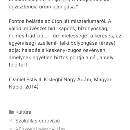
egzisztencia öröm ujjongása.”
Fontos belátás az úton lét misztériumáról. A
valódi művészet híd, kapocs, bizonyosság,
nemes tradíció… – de hitelességét a keresés, az
egyén(iség) szellemi- lelki bolyongása (érése)
adja: haladás a keskeny-zugos ösvényen,
amelynek egyetlen biztos pontja a cél, amely
felé tart.
(Daniel Estivill: Kisléghi Nagy Ádám, Magyar
Napló, 2014)
Kategória
Kultúra
Szakállas eurovízió
Pünkösdi gömbvillám