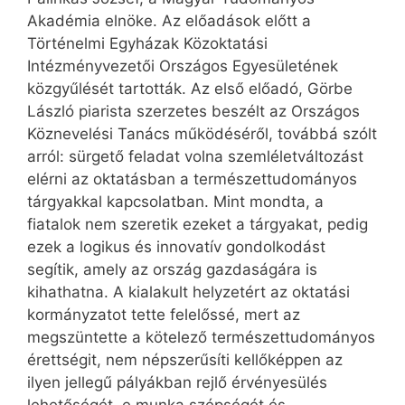
Akadémia elnöke. Az előadások előtt a
Történelmi Egyházak Közoktatási
Intézményvezetői Országos Egyesületének
közgyűlését tartották. Az első előadó, Görbe
László piarista szerzetes beszélt az Országos
Köznevelési Tanács működéséről, továbbá szólt
arról: sürgető feladat volna szemléletváltozást
elérni az oktatásban a természettudományos
tárgyakkal kapcsolatban. Mint mondta, a
fiatalok nem szeretik ezeket a tárgyakat, pedig
ezek a logikus és innovatív gondolkodást
segítik, amely az ország gazdaságára is
kihathatna. A kialakult helyzetért az oktatási
kormányzatot tette felelőssé, mert az
megszüntette a kötelező természettudományos
érettségit, nem népszerűsíti kellőképpen az
ilyen jellegű pályákban rejlő érvényesülés