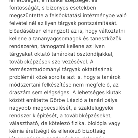
lehetőségét, e munka szépségét és
fontosságát, s bizonyos esetekben
megszüntette a felsőoktatási intézménybe való
felvételinél az ilyen tárgyak pontszámítását.
Előadásában elhangzott az is, hogy változtatni
kellene a tananyagcsomagok és taneszközök
rendszerén, támogatni kellene az ilyen
tárgyakat oktató tanárokat ösztöndíjakkal,
továbbképzések szervezésével. A
természettudományi tárgyak oktatásának
problémái közé sorolta azt is, hogy a tanárok
módszertani felkészítése nem megfelelő, az
óraszám sem elégséges. A lehetséges kiutak
között említette Görbe László a tanári pálya
nagyobb megbecsülését, a szakfelügyelői
rendszer kiépítését, a továbbképzéseket,
választható, de kötelező fizika, biológia vagy
kémia érettségit és ellenőrző bizottság