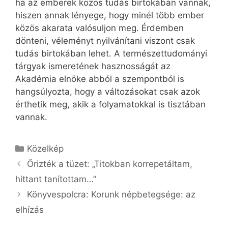
ha az emberek közös tudás birtokában vannak,
hiszen annak lényege, hogy minél több ember
közös akarata valósuljon meg. Érdemben
dönteni, véleményt nyilvánítani viszont csak
tudás birtokában lehet. A természettudományi
tárgyak ismeretének hasznosságát az
Akadémia elnöke abból a szempontból is
hangsúlyozta, hogy a változásokat csak azok
érthetik meg, akik a folyamatokkal is tisztában
vannak.
Kategória
Közelkép
Őrizték a tüzet: „Titokban korrepetáltam,
hittant tanítottam…”
Könyvespolcra: Korunk népbetegsége: az
elhízás