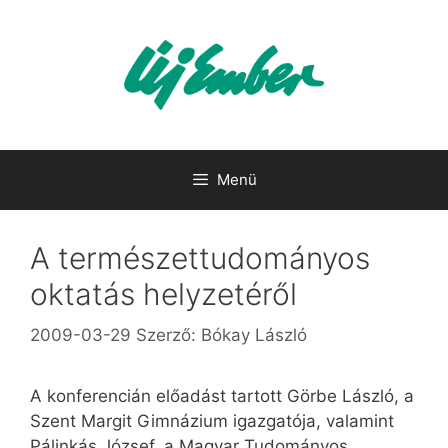
Kilépés
a
tartalomba
Menü
A természettudományos
oktatás helyzetéről
2009-03-29
Szerző:
Bókay László
A konferencián előadást tartott Görbe László, a
Szent Margit Gimnázium igazgatója, valamint
Pálinkás József, a Magyar Tudományos