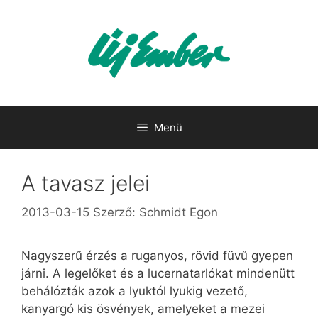
Kilépés
a
tartalomba
Menü
A tavasz jelei
2013-03-15
Szerző:
Schmidt Egon
Nagyszerű érzés a ruganyos, rövid füvű gyepen
járni. A legelőket és a lucernatarlókat mindenütt
behálózták azok a lyuktól lyukig vezető,
kanyargó kis ösvények, amelyeket a mezei