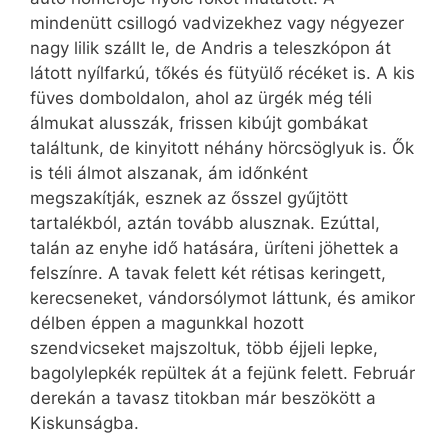
mindenütt csillogó vadvizekhez vagy négyezer
nagy lilik szállt le, de Andris a teleszkópon át
látott nyílfarkú, tőkés és fütyülő récéket is. A kis
füves domboldalon, ahol az ürgék még téli
álmukat alusszák, frissen kibújt gombákat
találtunk, de kinyitott néhány hörcsöglyuk is. Ők
is téli álmot alszanak, ám időnként
megszakítják, esznek az ősszel gyűjtött
tartalékból, aztán tovább alusznak. Ezúttal,
talán az enyhe idő hatására, üríteni jöhettek a
felszínre. A tavak felett két rétisas keringett,
kerecseneket, vándorsólymot láttunk, és amikor
délben éppen a magunkkal hozott
szendvicseket majszoltuk, több éjjeli lepke,
bagolylepkék repültek át a fejünk felett. Február
derekán a tavasz titokban már beszökött a
Kiskunságba.