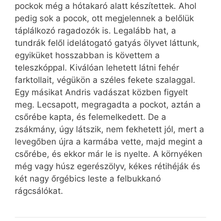
pockok még a hótakaró alatt készítettek. Ahol
pedig sok a pocok, ott megjelennek a belőlük
táplálkozó ragadozók is. Legalább hat, a
tundrák felől idelátogató gatyás ölyvet láttunk,
egyiküket hosszabban is követtem a
teleszkóppal. Kiválóan lehetett látni fehér
farktollait, végükön a széles fekete szalaggal.
Egy másikat Andris vadászat közben figyelt
meg. Lecsapott, megragadta a pockot, aztán a
csőrébe kapta, és felemelkedett. De a
zsákmány, úgy látszik, nem fekhetett jól, mert a
levegőben újra a karmába vette, majd megint a
csőrébe, és ekkor már le is nyelte. A környéken
még vagy húsz egerészölyv, kékes rétihéják és
két nagy őrgébics leste a felbukkanó
rágcsálókat.