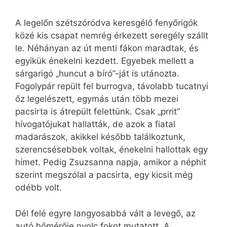
A legelőn szétszóródva keresgélő fenyőrigók
közé kis csapat nemrég érkezett seregély szállt
le. Néhányan az út menti fákon maradtak, és
egyikük énekelni kezdett. Egyebek mellett a
sárgarigó „huncut a bíró”-ját is utánozta.
Fogolypár repült fel burrogva, távolabb tucatnyi
őz legelészett, egymás után több mezei
pacsirta is átrepült felettünk. Csak „prrit”
hívogatójukat hallatták, de azok a fiatal
madarászok, akikkel később találkoztunk,
szerencsésebbek voltak, énekelni hallottak egy
hímet. Pedig Zsuzsanna napja, amikor a néphit
szerint megszólal a pacsirta, egy kicsit még
odébb volt.
Dél felé egyre langyosabbá vált a levegő, az
autó hőmérője nyolc fokot mutatott. A