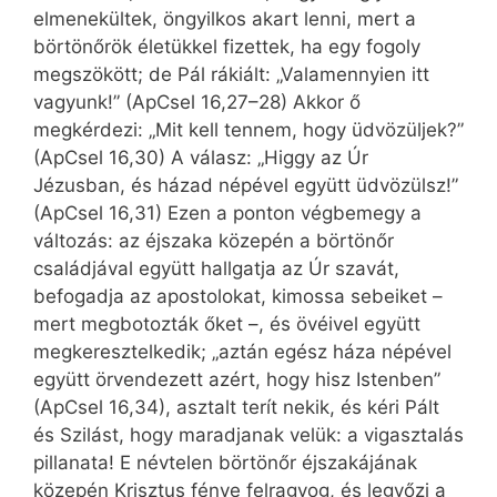
elmenekültek, öngyilkos akart lenni, mert a
börtönőrök életükkel fizettek, ha egy fogoly
megszökött; de Pál rákiált: „Valamennyien itt
vagyunk!” (ApCsel 16,27–28) Akkor ő
megkérdezi: „Mit kell tennem, hogy üdvözüljek?”
(ApCsel 16,30) A válasz: „Higgy az Úr
Jézusban, és házad népével együtt üdvözülsz!”
(ApCsel 16,31) Ezen a ponton végbemegy a
változás: az éjszaka közepén a börtönőr
családjával együtt hallgatja az Úr szavát,
befogadja az apostolokat, kimossa sebeiket –
mert megbotozták őket –, és övéivel együtt
megkeresztelkedik; „aztán egész háza népével
együtt örvendezett azért, hogy hisz Istenben”
(ApCsel 16,34), asztalt terít nekik, és kéri Pált
és Szilást, hogy maradjanak velük: a vigasztalás
pillanata! E névtelen börtönőr éjszakájának
közepén Krisztus fénye felragyog, és legyőzi a