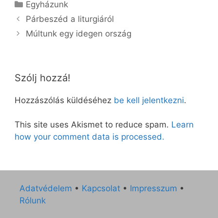
Kategória
Egyházunk
Párbeszéd a liturgiáról
Múltunk egy idegen ország
Szólj hozzá!
Hozzászólás küldéséhez
be kell jelentkezni
.
This site uses Akismet to reduce spam.
Learn
how your comment data is processed.
Adatvédelem
•
Kapcsolat
•
Impresszum
•
Rólunk