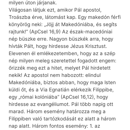
milyen úton járjanak.
Világosan látjuk ezt, amikor Pál apostol,
Troászba érve, látomást kap. Egy makedón férfi
könyörög neki: „Jöjj át Makedóniába, és segíts
rajtunk!” (ApCsel 16,9) Az észak-macedóniai
nép büszke erre. Nagyon büszkék arra, hogy
hívták Pált, hogy hirdesse Jézus Krisztust.
Elevenen él emlékezetemben, hogy az a szép
nép milyen meleg szeretettel fogadott engem:
őrizzék meg ezt a hitet, melyet Pál hirdetett
nekik! Az apostol nem habozott: elindul
Makedóniába, biztos abban, hogy maga Isten
küldi őt, és a Via Egnatián elérkezik Filippibe,
egy „római kolóniába” (ApCsel 16,12), hogy
hirdesse az evangéliumot. Pál több napig ott
marad. Három esemény határozza meg a
Filippiben való tartózkodását ez alatt a három
nap alatt. Három fontos esemény: 1. az