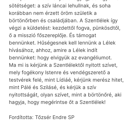
sötétséget: a szív láncai lehullnak, és soha
korábban nem érzett öröm születik a
börtönőrben és családjában. A Szentlélek így
végzi a küldetést: kezdettől fogva, pünkösdtől,
ő a misszió főszereplője. És támogat
bennünket. Hűségesnek kell lennünk a Lélek
hívásához, ahhoz, amire a Lélek indít
bennünket: hogy elvigyük az evangéliumot.
Ma mi is kérjünk a Szentlélektől nyitott szívet,
mely fogékony Istenre és vendégszerető a
testvérek felé, mint Lídiáé, kérjünk merész hitet,
mint Pálé és Szilásé, és kérjük a szív
nyitottságát, olyan szívet, mint a börtönőré, aki
hagyja, hogy megérintse őt a Szentlélek!
Fordította: Tőzsér Endre SP