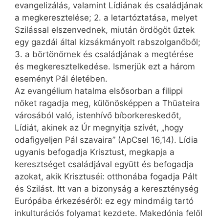
evangelizálás, valamint Lídiának és családjának
a megkeresztelése; 2. a letartóztatása, melyet
Szilással elszenvednek, miután ördögöt űztek
egy gazdái által kizsákmányolt rabszolganőből;
3. a börtönőrnek és családjának a megtérése
és megkeresztelkedése. Ismerjük ezt a három
eseményt Pál életében.
Az evangélium hatalma elsősorban a filippi
nőket ragadja meg, különösképpen a Thüateira
városából való, istenhívő bíborkereskedőt,
Lídiát, akinek az Úr megnyitja szívét, „hogy
odafigyeljen Pál szavaira” (ApCsel 16,14). Lídia
ugyanis befogadja Krisztust, megkapja a
keresztséget családjával együtt és befogadja
azokat, akik Krisztuséi: otthonába fogadja Pált
és Szilást. Itt van a bizonyság a kereszténység
Európába érkezéséről: ez egy mindmáig tartó
inkulturációs folyamat kezdete. Makedónia felől