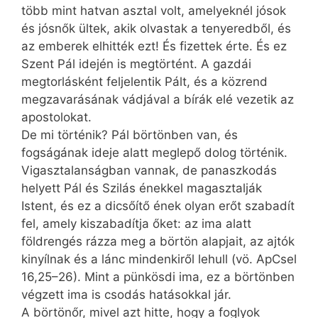
több mint hatvan asztal volt, amelyeknél jósok
és jósnők ültek, akik olvastak a tenyeredből, és
az emberek elhitték ezt! És fizettek érte. És ez
Szent Pál idején is megtörtént. A gazdái
megtorlásként feljelentik Pált, és a közrend
megzavarásának vádjával a bírák elé vezetik az
apostolokat.
De mi történik? Pál börtönben van, és
fogságának ideje alatt meglepő dolog történik.
Vigasztalanságban vannak, de panaszkodás
helyett Pál és Szilás énekkel magasztalják
Istent, és ez a dicsőítő ének olyan erőt szabadít
fel, amely kiszabadítja őket: az ima alatt
földrengés rázza meg a börtön alapjait, az ajtók
kinyílnak és a lánc mindenkiről lehull (vö. ApCsel
16,25–26). Mint a pünkösdi ima, ez a börtönben
végzett ima is csodás hatásokkal jár.
A börtönőr, mivel azt hitte, hogy a foglyok