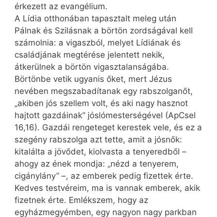
érkezett az evangélium.
A Lídia otthonában tapasztalt meleg után
Pálnak és Szilásnak a börtön zordságával kell
számolnia: a vigaszból, melyet Lídiának és
családjának megtérése jelentett nekik,
átkerülnek a börtön vigasztalanságába.
Börtönbe vetik ugyanis őket, mert Jézus
nevében megszabadítanak egy rabszolganőt,
„akiben jós szellem volt, és aki nagy hasznot
hajtott gazdáinak” jóslómesterségével (ApCsel
16,16). Gazdái rengeteget kerestek vele, és ez a
szegény rabszolga azt tette, amit a jósnők:
kitalálta a jövődet, kiolvasta a tenyeredből –
ahogy az ének mondja: „nézd a tenyerem,
cigánylány” –, az emberek pedig fizettek érte.
Kedves testvéreim, ma is vannak emberek, akik
fizetnek érte. Emlékszem, hogy az
egyházmegyémben, egy nagyon nagy parkban