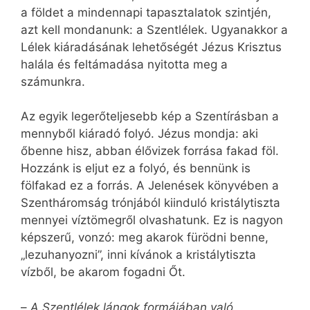
a földet a mindennapi tapasztalatok szintjén,
azt kell mondanunk: a Szentlélek. Ugyanakkor a
Lélek kiáradásának lehetőségét Jézus Krisztus
halála és feltámadása nyitotta meg a
számunkra.
Az egyik legerőteljesebb kép a Szentírásban a
mennyből kiáradó folyó. Jézus mondja: aki
őbenne hisz, abban élővizek forrása fakad föl.
Hozzánk is eljut ez a folyó, és bennünk is
fölfakad ez a forrás. A Jelenések könyvében a
Szentháromság trónjából kiinduló kristálytiszta
mennyei víztömegről olvashatunk. Ez is nagyon
képszerű, vonzó: meg akarok fürödni benne,
„lezuhanyozni”, inni kívánok a kristálytiszta
vízből, be akarom fogadni Őt.
–
A Szentlélek lángok formájában való