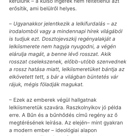
kerülünk – a külső ingerek nem feltétlenül azt
erősítik, ami belülről helyes.
–
Ugyanakkor jelentkezik a lelkifurdalás – az
irodalomból vagy a mindennapi hírek világából
is tudjuk ezt. Dosztojevszkij regényalakját a
lelkiismerete nem hagyja nyugodni, a végén
elárulja magát, a benne lévő rosszat. Akik
rosszat cselekszenek, előbb-utóbb szenvednek
a rossz hatása miatt, lelkiismeretüket bántja az
elkövetett tett, s bár a világban büntetés vár
rájuk, mégis föladják magukat.
– Ezek az emberek végül hallgatnak
lelkiismeretük szavára. Raszkolnyikov jó példa
erre. A Bűn és a bűnhődés című regény az ő
megtérésének leírása. Az elején
– mint gyakran
a modern ember – ideológiai alapon