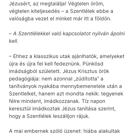
Jézusért, az megtalálja! Végtelen öröm,
végtelen kiteljesedés – a Szentlélek ebbe a
valóságba vezet el minket már itt a földön.
–
A Szentlélekkel való kapcsolatot nyilván ápolni
kell.
– Ehhez a klasszikus utak ajánlhatók, amelyeket
újra és újra fel kell fedeznünk. Pünkösd
imádságból született. Jézus Krisztus örök
pedagógiája: nem azonnal „zúdította” a
tanítványok nyakába mennybemenetele után a
Szentlelket, hanem azt mondta nekik: tegyenek
félre mindent, imádkozzanak. Tíz napon
keresztül imádkoztak Jézus tanítása szerint,
hogy a Szentlélek leszálljon rájuk.
A mai embernek szóló üzenet: hiába alakultak