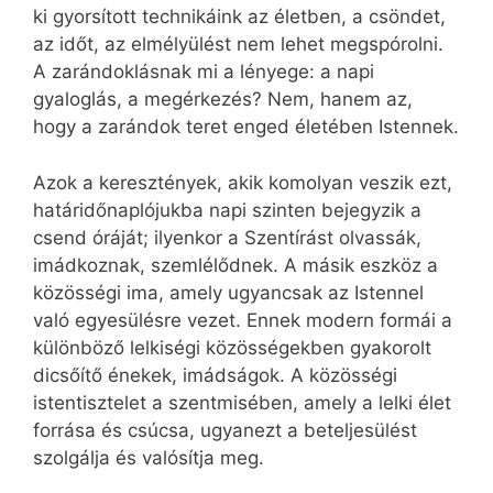
ki gyorsított technikáink az életben, a csöndet,
az időt, az elmélyülést nem lehet megspórolni.
A zarándoklásnak mi a lényege: a napi
gyaloglás, a megérkezés? Nem, hanem az,
hogy a zarándok teret enged életében Istennek.
Azok a keresztények, akik komolyan veszik ezt,
határidőnaplójukba napi szinten bejegyzik a
csend óráját; ilyenkor a Szentírást olvassák,
imádkoznak, szemlélődnek. A másik eszköz a
közösségi ima, amely ugyancsak az Istennel
való egyesülésre vezet. Ennek modern formái a
különböző lelkiségi közösségekben gyakorolt
dicsőítő énekek, imádságok. A közösségi
istentisztelet a szentmisében, amely a lelki élet
forrása és csúcsa, ugyanezt a beteljesülést
szolgálja és valósítja meg.