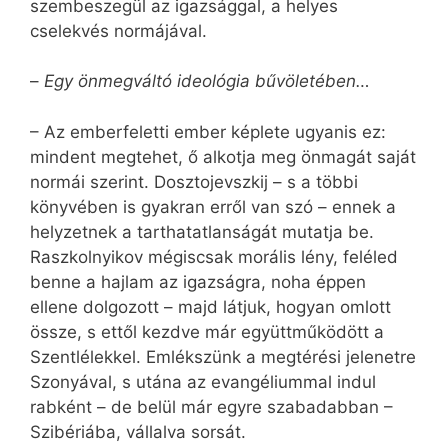
szembeszegül az igazsággal, a helyes
cselekvés normájával.
–
Egy önmegváltó ideológia bűvöletében…
– Az emberfeletti ember képlete ugyanis ez:
mindent megtehet, ő alkotja meg önmagát saját
normái szerint. Dosztojevszkij – s a többi
könyvében is gyakran erről van szó – ennek a
helyzetnek a tarthatatlanságát mutatja be.
Raszkolnyikov mégiscsak morális lény, feléled
benne a hajlam az igazságra, noha éppen
ellene dolgozott – majd látjuk, hogyan omlott
össze, s ettől kezdve már együttműködött a
Szentlélekkel. Emlékszünk a megtérési jelenetre
Szonyával, s utána az evangéliummal indul
rabként – de belül már egyre szabadabban –
Szibériába, vállalva sorsát.