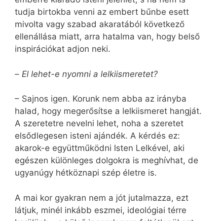
tudja birtokba venni az embert bűnbe esett
mivolta vagy szabad akaratából következő
ellenállása miatt, arra hatalma van, hogy belső
inspirációkat adjon neki.
–
El lehet-e nyomni a lelkiismeretet?
– Sajnos igen. Korunk nem abba az irányba
halad, hogy megerősítse a lelkiismeret hangját.
A szeretetre nevelni lehet, noha a szeretet
elsődlegesen isteni ajándék. A kérdés ez:
akarok-e együttműködni Isten Lelkével, aki
egészen különleges dolgokra is meghívhat, de
ugyanúgy hétköznapi szép életre is.
A mai kor gyakran nem a jót jutalmazza, ezt
látjuk, minél inkább eszmei, ideológiai térre