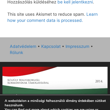
Hozzászólás küldéséhez
be kell jelentkezni
.
This site uses Akismet to reduce spam.
Learn
how your comment data is processed.
Adatvédelem
•
Kapcsolat
•
Impresszum
•
Rólunk
„Az Új Ember katolikus hetilap 2014. évi működésének
A weboldalon a minőségi felhasználói élmény érdekében sütiket
támogatását az EGYH-KCP-14-P-0121 sz. támogatási
használunk.
szerződés keretében 3 000 000 Ft összegben támogatta az
You can find out more about which cookies we are using or