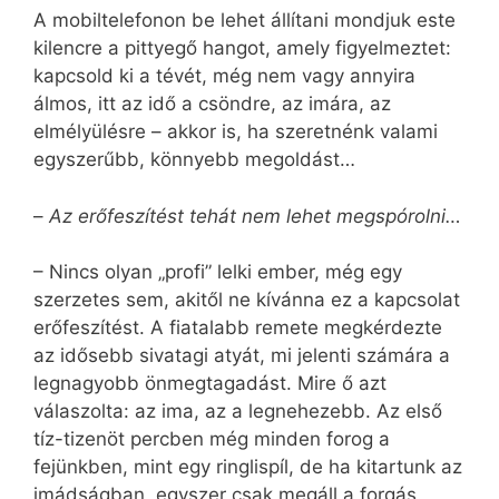
A mobiltelefonon be lehet állítani mondjuk este
kilencre a pittyegő hangot, amely figyelmeztet:
kapcsold ki a tévét, még nem vagy annyira
álmos, itt az idő a csöndre, az imára, az
elmélyülésre – akkor is, ha szeretnénk valami
egyszerűbb, könnyebb megoldást…
–
Az erőfeszítést tehát nem lehet megspórolni…
– Nincs olyan „profi” lelki ember, még egy
szerzetes sem, akitől ne kívánna ez a kapcsolat
erőfeszítést. A fiatalabb remete megkérdezte
az idősebb sivatagi atyát, mi jelenti számára a
legnagyobb önmegtagadást. Mire ő azt
válaszolta: az ima, az a legnehezebb. Az első
tíz-tizenöt percben még minden forog a
fejünkben, mint egy ringlispíl, de ha kitartunk az
imádságban, egyszer csak megáll a forgás.