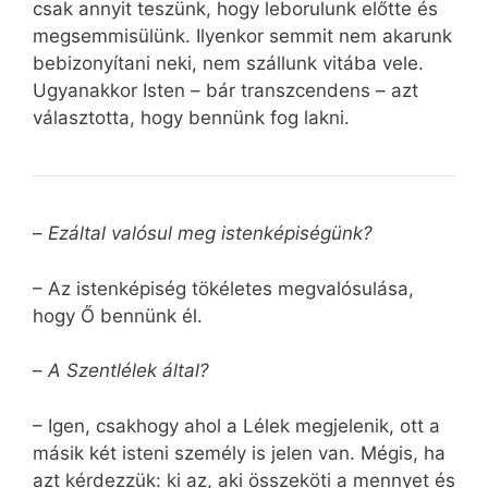
csak annyit teszünk, hogy leborulunk előtte és
megsemmisülünk. Ilyenkor semmit nem akarunk
bebizonyítani neki, nem szállunk vitába vele.
Ugyanakkor Isten – bár transzcendens – azt
választotta, hogy bennünk fog lakni.
–
Ezáltal valósul meg istenképiségünk?
– Az istenképiség tökéletes megvalósulása,
hogy Ő bennünk él.
–
A Szentlélek által?
– Igen, csakhogy ahol a Lélek megjelenik, ott a
másik két isteni személy is jelen van. Mégis, ha
azt kérdezzük: ki az, aki összeköti a mennyet és