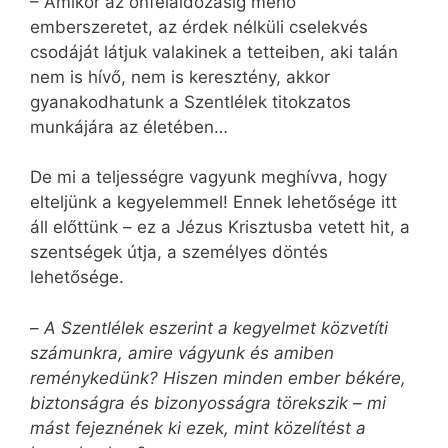
– Amikor az önfeláldozásig menő
emberszeretet, az érdek nélküli cselekvés
csodáját látjuk valakinek a tetteiben, aki talán
nem is hívő, nem is keresztény, akkor
gyanakodhatunk a Szentlélek titokzatos
munkájára az életében…
De mi a teljességre vagyunk meghívva, hogy
elteljünk a kegyelemmel! Ennek lehetősége itt
áll előttünk – ez a Jézus Krisztusba vetett hit, a
szentségek útja, a személyes döntés
lehetősége.
–
A Szentlélek eszerint a kegyelmet közvetíti
számunkra, amire vágyunk és amiben
reménykedünk? Hiszen minden ember békére,
biztonságra és bizonyosságra törekszik – mi
mást fejeznének ki ezek, mint közelítést a