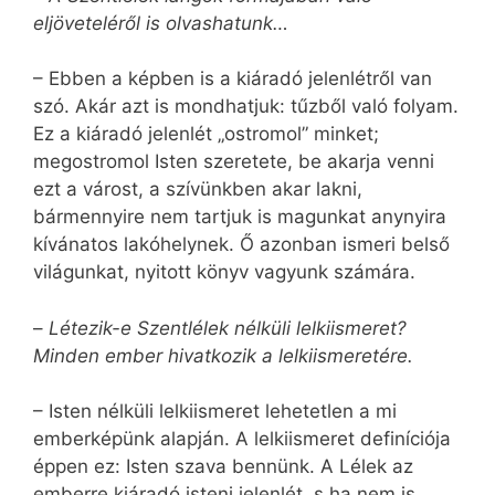
eljöveteléről is olvashatunk…
– Ebben a képben is a kiáradó jelenlétről van
szó. Akár azt is mondhatjuk: tűzből való folyam.
Ez a kiáradó jelenlét „ostromol” minket;
megostromol Isten szeretete, be akarja venni
ezt a várost, a szívünkben akar lakni,
bármennyire nem tartjuk is magunkat anynyira
kívánatos lakóhelynek. Ő azonban ismeri belső
világunkat, nyitott könyv vagyunk számára.
–
Létezik-e Szentlélek nélküli lelkiismeret?
Minden ember hivatkozik a lelkiismeretére.
– Isten nélküli lelkiismeret lehetetlen a mi
emberképünk alapján. A lelkiismeret definíciója
éppen ez: Isten szava bennünk. A Lélek az
emberre kiáradó isteni jelenlét, s ha nem is