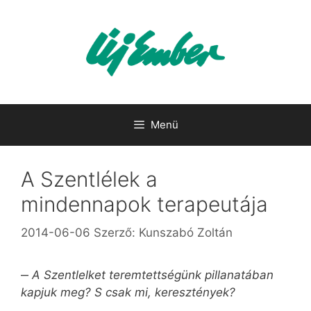
Kilépés
a
tartalomba
Menü
A Szentlélek a
mindennapok terapeutája
2014-06-06
Szerző:
Kunszabó Zoltán
‒
A Szentlelket teremtettségünk pillanatában
kapjuk meg? S csak mi, keresztények?