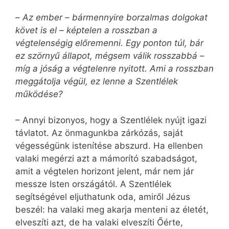
–
Az ember – bármennyire borzalmas dolgokat
követ is el – képtelen a rosszban a
végtelenségig előremenni. Egy ponton túl, bár
ez szörnyű állapot, mégsem válik rosszabbá –
míg a jóság a végtelenre nyitott. Ami a rosszban
meggátolja végül, ez lenne a Szentlélek
működése?
– Annyi bizonyos, hogy a Szentlélek nyújt igazi
távlatot. Az önmagunkba zárkózás, saját
végességünk istenítése abszurd. Ha ellenben
valaki megérzi azt a mámorító szabadságot,
amit a végtelen horizont jelent, már nem jár
messze Isten országától. A Szentlélek
segítségével eljuthatunk oda, amiről Jézus
beszél: ha valaki meg akarja menteni az életét,
elveszíti azt, de ha valaki elveszíti Őérte,