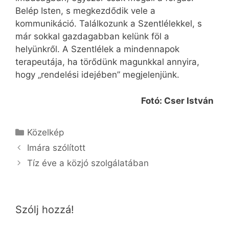
Belép Isten, s megkezdődik vele a
kommunikáció. Találkozunk a Szentlélekkel, s
már sokkal gazdagabban kelünk föl a
helyünkről. A Szentlélek a mindennapok
terapeutája, ha törődünk magunkkal annyira,
hogy „rendelési idejében” megjelenjünk.
Fotó: Cser István
Kategória
Közelkép
Imára szólított
Tíz éve a közjó szolgálatában
Szólj hozzá!