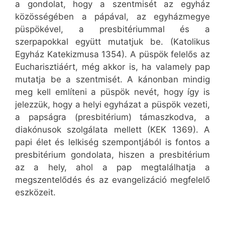
a gondolat, hogy a szentmisét az egyház
közösségében a pápával, az egyházmegye
püspökével, a presbitériummal és a
szerpapokkal együtt mutatjuk be. (Katolikus
Egyház Katekizmusa 1354). A püspök felelős az
Eucharisztiáért, még akkor is, ha valamely pap
mutatja be a szentmisét. A kánonban mindig
meg kell említeni a püspök nevét, hogy így is
jelezzük, hogy a helyi egyházat a püspök vezeti,
a papságra (presbitérium) támaszkodva, a
diakónusok szolgálata mellett (KEK 1369). A
papi élet és lelkiség szempontjából is fontos a
presbitérium gondolata, hiszen a presbitérium
az a hely, ahol a pap megtalálhatja a
megszentelődés és az evangelizáció megfelelő
eszközeit.