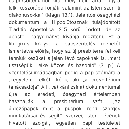
és presbitériumotokkal, mely méltó arra, hogy a
lelki koszorúba fonják, valamint az Isten szerinti
diakónusokkal” (Magn 13,1). Jelentős ősegyházi
dokumentum a Hippolütosznak tulajdonított
Traditio Apostolica. 215 körül íródott, de az
apostoli hagyományt kívánja rögzíteni. Ez a
liturgikus könyv, a papszentelés menetét
ismertetve előírja, hogy az új presbiterre fel kell
tenniük kezüket a jelen lévő papoknak is, „mert
tisztségük Lelke közös és hasonló” (7. p.) A
szentelési imádságban pedig a pap számára a
„kegyelem Lelkét” kérik, aki „a presbitérium
tanácsadója”. A II. vatikáni zsinat dokumentumai
újra az eredeti, ősegyházi értelemben
használják a presbitérium szót. „Az
áldozópapok mint a püspöki rend szorgos
munkatársai és segítő szervei, Isten népének
hivatott szolgái, egyetlen papi testületet