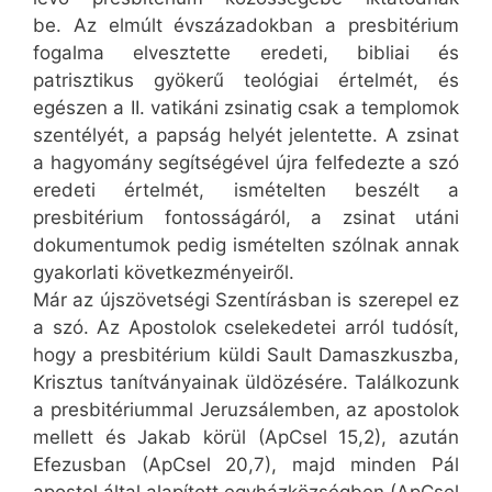
be. Az elmúlt évszázadokban a presbitérium
fogalma elvesztette eredeti, bibliai és
patrisztikus gyökerű teológiai értelmét, és
egészen a II. vatikáni zsinatig csak a templomok
szentélyét, a papság helyét jelentette. A zsinat
a hagyomány segítségével újra felfedezte a szó
eredeti értelmét, ismételten beszélt a
presbitérium fontosságáról, a zsinat utáni
dokumentumok pedig ismételten szólnak annak
gyakorlati következményeiről.
Már az újszövetségi Szentírásban is szerepel ez
a szó. Az Apostolok cselekedetei arról tudósít,
hogy a presbitérium küldi Sault Damaszkuszba,
Krisztus tanítványainak üldözésére. Találkozunk
a presbitériummal Jeruzsálemben, az apostolok
mellett és Jakab körül (ApCsel 15,2), azután
Efezusban (ApCsel 20,7), majd minden Pál