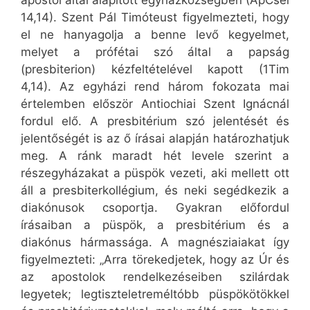
apostol által alapított egyházközségben (ApCsel
14,14). Szent Pál Timóteust figyelmezteti, hogy
el ne hanyagolja a benne levő kegyelmet,
melyet a prófétai szó által a papság
(presbiterion) kézfeltételével kapott (1Tim
4,14). Az egyházi rend három fokozata mai
értelemben először Antiochiai Szent Ignácnál
fordul elő. A presbitérium szó jelentését és
jelentőségét is az ő írásai alapján határozhatjuk
meg. A ránk maradt hét levele szerint a
részegyházakat a püspök vezeti, aki mellett ott
áll a presbiterkollégium, és neki segédkezik a
diakónusok csoportja. Gyakran előfordul
írásaiban a püspök, a presbitérium és a
diakónus hármassága. A magnésziaiakat így
figyelmezteti: „Arra törekedjetek, hogy az Úr és
az apostolok rendelkezéseiben szilárdak
legyetek; legtiszteletreméltóbb püspökötökkel