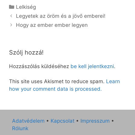
Kategória
Lelkiség
Legyetek az öröm és a jövő emberei!
Hogy az ember ember legyen
Szólj hozzá!
Hozzászólás küldéséhez
be kell jelentkezni
.
This site uses Akismet to reduce spam.
Learn
how your comment data is processed.
Adatvédelem
•
Kapcsolat
•
Impresszum
•
Rólunk