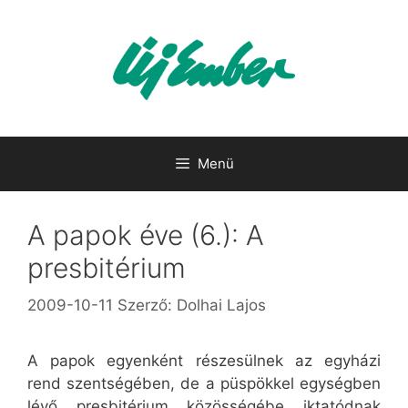
Kilépés
a
tartalomba
Menü
A papok éve (6.): A
presbitérium
2009-10-11
Szerző:
Dolhai Lajos
A papok egyenként részesülnek az egyházi
rend szentségében, de a püspökkel egységben
lévő presbitérium közösségébe iktatódnak