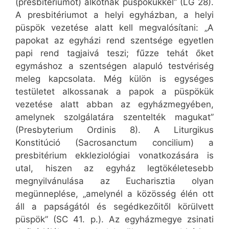
(presbitériumot) alkotnak püspökükkel” (LG 28).
A presbitériumot a helyi egyházban, a helyi
püspök vezetése alatt kell megvalósítani: „A
papokat az egyházi rend szentsége egyetlen
papi rend tagjaivá teszi; fűzze tehát őket
egymáshoz a szentségen alapuló testvériség
meleg kapcsolata. Még külön is egységes
testületet alkossanak a papok a püspökük
vezetése alatt abban az egyházmegyében,
amelynek szolgálatára szentelték magukat”
(Presbyterium Ordinis 8). A Liturgikus
Konstitúció (Sacrosanctum concilium) a
presbitérium ekkleziológiai vonatkozására is
utal, hiszen az egyház legtökéletesebb
megnyilvánulása az Eucharisztia olyan
megünneplése, „amelynél a közösség élén ott
áll a papságától és segédkezőitől körülvett
püspök” (SC 41. p.). Az egyházmegye zsinati