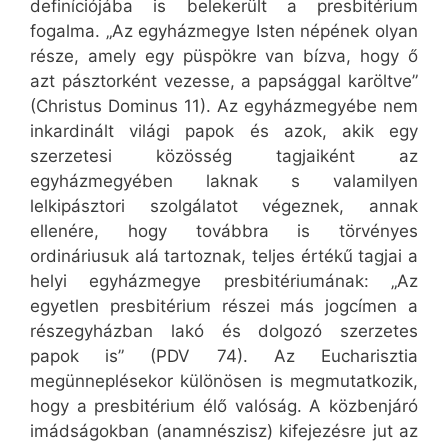
definíciójába is belekerült a presbitérium
fogalma. „Az egyházmegye Isten népének olyan
része, amely egy püspökre van bízva, hogy ő
azt pásztorként vezesse, a papsággal karöltve”
(Christus Dominus 11). Az egyházmegyébe nem
inkardinált világi papok és azok, akik egy
szerzetesi közösség tagjaiként az
egyházmegyében laknak s valamilyen
lelkipásztori szolgálatot végeznek, annak
ellenére, hogy továbbra is törvényes
ordináriusuk alá tartoznak, teljes értékű tagjai a
helyi egyházmegye presbitériumának: „Az
egyetlen presbitérium részei más jogcímen a
részegyházban lakó és dolgozó szerzetes
papok is” (PDV 74). Az Eucharisztia
megünneplésekor különösen is megmutatkozik,
hogy a presbitérium élő valóság. A közbenjáró
imádságokban (anamnészisz) kifejezésre jut az