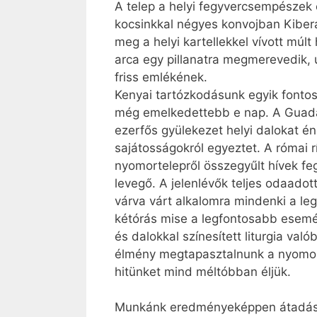
A telep a helyi fegyvercsempészek e
kocsinkkal négyes konvojban Kiber
meg a helyi kartellekkel vívott múl
arca egy pillanatra megmerevedik,
friss emlékének.
Kenyai tartózkodásunk egyik fonto
még emelkedettebb e nap. A Guada
ezerfős gyülekezet helyi dalokat é
sajátosságokról egyeztet. A római r
nyomortelepről összegyűlt hívek fe
levegő. A jelenlévők teljes odaado
várva várt alkalomra mindenki a le
kétórás mise a legfontosabb esemén
és dalokkal színesített liturgia val
élmény megtapasztalnunk a nyomorg
hitünket mind méltóbban éljük.
Munkánk eredményeképpen átadásra 