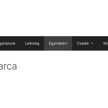
gyházunk
Lelkiség
Egymásért
Család
Kö
arca