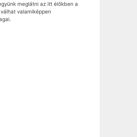
együnk meglátni az itt élőkben a
y válhat valamiképpen
agai.