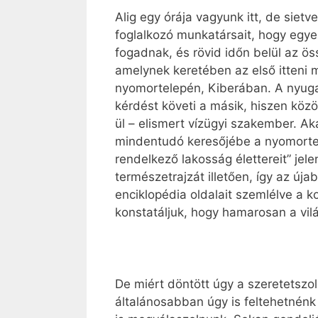
Alig egy órája vagyunk itt, de siet
foglalkozó munkatársait, hogy egye
fogadnak, és rövid időn belül az ös
amelynek keretében az első itteni 
nyomortelepén, Kiberában. A nyugat
kérdést követi a másik, hiszen közö
ül – elismert vízügyi szakember. Ak
mindentudó keresőjébe a nyomortele
rendelkező lakosság élettereit” jel
természetrajzát illetően, így az új
enciklopédia oldalait szemlélve a ko
konstatáljuk, hogy hamarosan a vil
De miért döntött úgy a szeretetszol
általánosabban úgy is feltehetnénk 