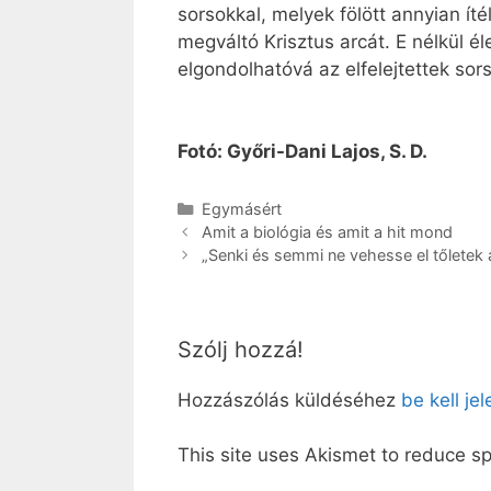
sorsokkal, melyek fölött annyian í
megváltó Krisztus arcát. E nélkül é
elgondolhatóvá az elfelejtettek sors
Fotó: Győri-Dani Lajos, S. D.
Kategória
Egymásért
Amit a biológia és amit a hit mond
„Senki és semmi ne vehesse el tőletek
Szólj hozzá!
Hozzászólás küldéséhez
be kell je
This site uses Akismet to reduce 