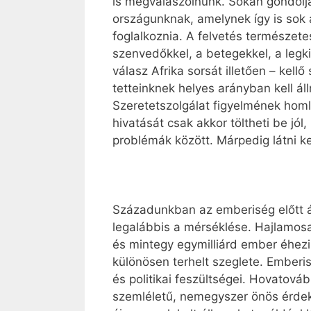
is megválaszolnunk. Sokan gondoljá
országunknak, amelynek így is sok 
foglalkoznia. A felvetés természete
szenvedőkkel, a betegekkel, a legki
válasz Afrika sorsát illetően – kell
tetteinknek helyes arányban kell ál
Szeretetszolgálat figyelmének hom
hivatását csak akkor töltheti be jól
problémák között. Márpedig látni ke
Századunkban az emberiség előtt á
legalábbis a mérséklése. Hajlamos
és mintegy egymilliárd ember éhezi
különösen terhelt szeglete. Emberi
és politikai feszültségei. Hovatová
szemléletű, nemegyszer önös érdek