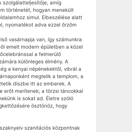
szolgálatteljesítője, amíg
om történetét, hogyan menekült
oldalamhoz simul. Elbeszélése alatt
el, nyomatékot adva ezzel őrzőm
lső vasárnapja van, így számunkra
l emelt modern épületben a közel
főcelebránssal a felmerülő
 számára különleges élmény. A
ég a kenyai népénekektől, vibrál a
asárnaponként megtelik a templom, a
tetik díszbe itt az emberek. A
 erőt merítenek; a törzsi táncokkal
nekünk is sokat ad. Életre szóló
gkettőzésére ösztönöz, hogy
szaknyelv szanitációs központnak