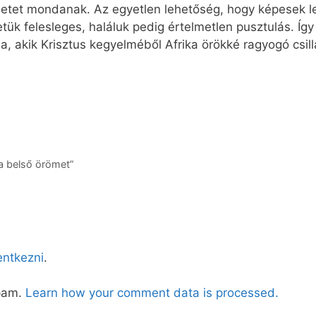
téletet mondanak. Az egyetlen lehetőség, hogy képesek l
letük felesleges, haláluk pedig értelmetlen pusztulás. Íg
a, akik Krisztus kegyelméből Afrika örökké ragyogó csill
 a belső örömet”
lentkezni
.
spam.
Learn how your comment data is processed.