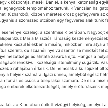
gyik központja, meséli Daniel, a kenyai katonaság egyik 
a legnagyobb templomához tartunk. Kíváncsian hallgat
t heti tűzharcból, közben méretes orosz gépfegyvere az 
 ugyanis a szomszéd utcában egy fegyveres alak tűnik f
s eseménye közeleg: a szentmise Kiberában. Nagyböjt e
lupei Szűz Mária Missziós Társaság kezdeményezésébő
nekelve készül lélekben a misére, miközben Imre atya a 
ítus szerinti, de szuahéli nyelvű szentmise mindkét fél
gyelmezettsége és áhítata zavarba ejtő. Hangos a helyis
ttságából rendkívüli közelségű istenélmény sugárzik. V
gszebb ruhájában érkezik. De nemcsak a külsőjüket öltöz
y a helyiek számára. Igazi ünnep, amelyből egész hétre
óban forrás és csúcs a telep lakói számára. De ez a mise 
ó emberek elkötelezettségét, amely erőforrásaink me
kész a Kiberában épített vízügyi helyiség, amelyet a 