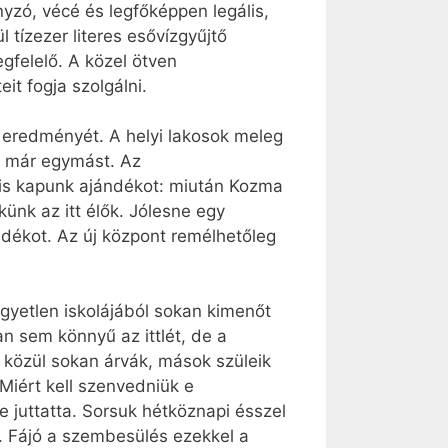
yzó, vécé és legfőképpen legális,
l tízezer literes esővízgyűjtő
megfelelő. A közel ötven
it fogja szolgálni.
k eredményét. A helyi lakosok meleg
k már egymást. Az
i is kapunk ajándékot: miután Kozma
ünk az itt élők. Jólesne egy
adékot. Az új központ remélhetőleg
gyetlen iskolájából sokan kimenőt
 sem könnyű az ittlét, de a
k közül sokan árvák, mások szüleik
iért kell szenvedniük e
e juttatta. Sorsuk hétköznapi ésszel
en. Fájó a szembesülés ezekkel a