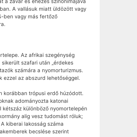
yát a zavar és éhezés szinonimájává
ban. A vallásuk miatt üldözött vagy
DS-ben vagy más fertőző
ra.
rtelepe. Az afrikai szegénység
 sikerült szafari után „érdekes
águtazók számára a nyomorturizmus.
k ezzel az abszurd lehetőséggel.
 korábban trópusi erdő húzódott.
ánoknak adományozta katonai
zel kétszáz különböző nyomortelepén
kormány alig vesz tudomást róluk;
. A kiberai lakosság száma
szakemberek becslése szerint