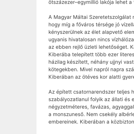
ötszázezer–egymillió lakója lehet a
A Magyar Máltai Szeretetszolgálat m
hogy míg a főváros térsége jó víze
kényszerülnek az élet alapvető ele
ugyanis hivatalosan nincs vízhálóza
az ebben rejlő üzleti lehetőséget.
Kiberába telepített több ezer litere
házilag készített, néhány ujjnyi v
kötegekben. Mivel napról napra szá
Kiberában az ötéves kor alatti gy
Az épített csatornarendszer teljes 
szabályozatlanul folyik az állati é
négyzetméteres, favázas, agyaggal
a monszuneső. Nem csekély albérleti
embereinek. Kiberában a közbizton