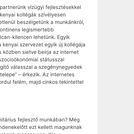
partnerünk vízügyi fejlesztésekkel
kenyai kollégák szívélyesen
ötetlenül beszélgetünk a munkánkról,
kontinens legismertebb
lcan-kilencen lehetünk. Egyik
 kenyai szervezet egyik új kollégája
 közben sietve beírja az internet
 szocioökonómiai státusszal
légítő válasszal a szegénynegyedek
elepe” – érkezik. Az internetes
ordul felém, majd cinkos tekintettel
anitárius fejlesztő munkában? Még
indenekelőtt ezt kellett magunknak