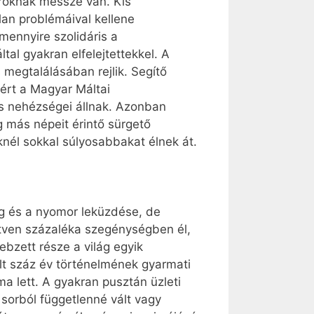
aroknak messze van. Kis
lan problémáival kellene
mennyire szolidáris a
tal gyakran elfelejtettekkel. A
s megtalálásában rejlik. Segítő
zért a Magyar Máltai
s nehézségei állnak. Azonban
ág más népeit érintő sürgető
nknél sokkal súlyosabbakat élnek át.
ég és a nyomor leküzdése, de
etven százaléka szegénységben él,
bzett része a világ egyik
lt száz év történelmének gyarmati
a lett. A gyakran pusztán üzleti
orból függetlenné vált vagy