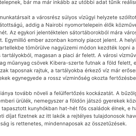
 telepnek, bár ma már inkább az utóbbi adat tűnik reális
unkatársait a városrész súlyos vízügyi helyzete szólíto
llátottságú, addig a Nairobi nyomortelepein élők közműv
mét. Az egykori jelentéktelen sátortáborokból mára vá
t. Egymillió ember azonban komoly piacot jelent. A helyi
 Kartellekbe tömörülve nagyüzemi módon kezdték lopni a 
s tartályokból, magasan a piaci ár felett. A városi vízm
astag műanyag csövek Kibera-szerte futnak a föld felett
zak taposnak rajtuk, a tartályokba érkező víz már erőse
erekek egynegyede a rossz vízminőség okozta fertőzésbe
hiánya tovább növeli a felülfertőzés kockázatát. A bűzö
s emberi ürülék, nemegyszer a földön játszó gyerekek köz
 tapasztott kunyhókban hat-hét fős családok élnek, e h
 díjat fizetnek az itt lakók a rejtélyes tulajdonosok hav
ság is rettenetes, mindennaposak az összetűzések.