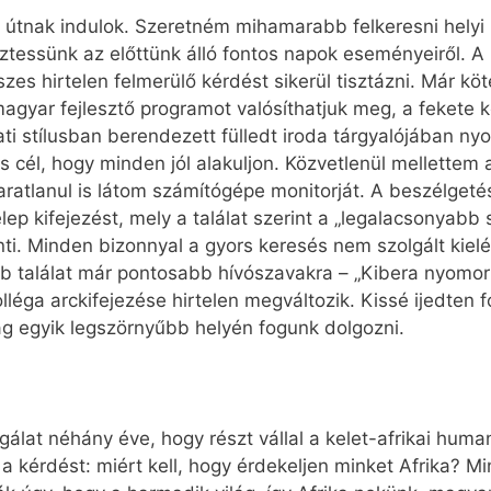
ve útnak indulok. Szeretném mihamarabb felkeresni helyi 
ztessünk az előttünk álló fontos napok eseményeiről. A 
szes hirtelen felmerülő kérdést sikerül tisztázni. Már k
magyar fejlesztő programot valósíthatjuk meg, a fekete 
i stílusban berendezett fülledt iroda tárgyalójában nyo
s cél, hogy minden jól alakuljon. Közvetlenül mellettem a
aratlanul is látom számítógépe monitorját. A beszélgetés
p kifejezést, mely a találat szerint a „legalacsonyabb
enti. Minden bizonnyal a gyors keresés nem szolgált kie
abb találat már pontosabb hívószavakra – „Kibera nyomort
lléga arckifejezése hirtelen megváltozik. Kissé ijedten f
ág egyik legszörnyűbb helyén fogunk dolgozni.
gálat néhány éve, hogy részt vállal a kelet-afrikai hum
a kérdést: miért kell, hogy érdekeljen minket Afrika? M