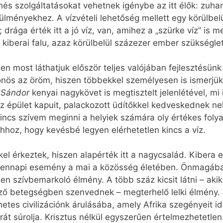
és szolgáltatásokat vehetnek igénybe az itt élők: zuhan
rülményekhez. A vízvételi lehetőség mellett egy körülbelü
k; drága érték itt a jó víz, van, amihez a „szürke víz” is 
kiberai falu, azaz körülbelül százezer ember szükséglete
en most láthatjuk először teljes valójában fejlesztésün
önös az öröm, hiszen többekkel személyesen is ismerjü
 Sándor
kenyai nagykövet is megtisztelt jelenlétével, m
z épület kapuit, palackozott üdítőkkel kedveskednek nek
incs szívem meginni a helyiek számára oly értékes foly
ahhoz, hogy kevésbé legyen elérhetetlen kincs a víz.
l érkeztek, hiszen alapérték itt a nagycsalád. Kibera e
ennapi esemény a mai a közösség életében. Önmagában
en szívbemarkoló élmény. A több száz kicsit látni – aki
ző betegségben szenvednek – megterhelő lelki élmény. M
etes civilizációnk árulásába, amely Afrika szegényeit id
tárát súrolja. Krisztus nélkül egyszerűen értelmezhetetl