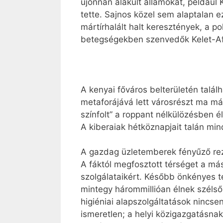
újonnan alakult államokat, például 
tette. Sajnos közel sem alaptalan e
mártírhalált halt keresztények, a 
betegségekben szenvedők Kelet-Afri
A kenyai főváros belterületén talá
metaforájává lett városrészt ma már 
színfolt” a roppant nélkülözésben 
A kiberaiak hétköznapjait talán mi
A gazdag üzletemberek fényűző re
A fáktól megfosztott térséget a m
szolgálataikért. Később önkényes te
mintegy hárommillióan élnek szélső
higiéniai alapszolgáltatások nincs
ismeretlen; a helyi közigazgatásna