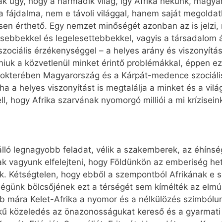
k úgy, hogy a harmadik világ, így Afrika nekünk, magy
a fájdalma, nem e távoli világgal, hanem saját megoldat
sen érthető. Egy nemzet minőségét azonban az is jelzi, 
sebbekkel és legelesettebbekkel, vagyis a társadalom ál
ő szociális érzékenységgel – a helyes arány és viszonyítá
lniuk a közvetlenül minket érintő problémákkal, éppen e
lokterében Magyarország és a Kárpát-medence szociáli
, ha a helyes viszonyítást is megtalálja a minket és a vil
ll, hogy Afrika szarvának nyomorgó milliói a mi krízisei
lló legnagyobb feladat, vélik a szakemberek, az éhíns
ak vagyunk elfelejteni, hogy Földünkön az emberiség h
k. Kétségtelen, hogy ebből a szempontból Afrikának e se
ségünk bölcsőjének ezt a térségét sem kímélték az elmú
bb mára Kelet-Afrika a nyomor és a nélkülözés szimbólum
ű közeledés az önazonosságukat kereső és a gyarmati s