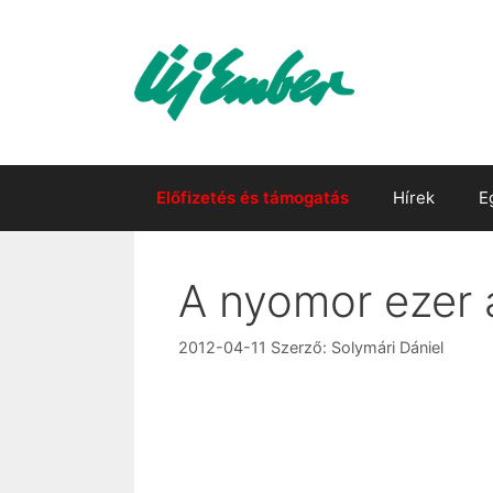
Kilépés
a
tartalomba
Előfizetés és támogatás
Hírek
E
A nyomor ezer 
2012-04-11
Szerző:
Solymári Dániel