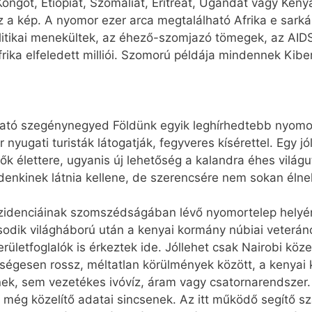
Kongót, Etiópiát, Szomáliát, Eritreát, Ugandát vagy Ken
z a kép. A nyomor ezer arca megtalálható Afrika e sarká
politikai menekültek, az éhező-szomjazó tömegek, az AI
ka elfeledett milliói. Szomorú példája mindennek Kibe
lható szegénynegyed Földünk egyik leghírhedtebb nyomo
nyugati turisták látogatják, fegyveres kísérettel. Egy jól
élők élettere, ugyanis új lehetőség a kalandra éhes vil
ndenkinek látnia kellene, de szerencsére nem sokan élne
zidenciáinak szomszédságában lévő nyomortelep helyén
ásodik világháború után a kenyai kormány núbiai veter
rületfoglalók is érkeztek ide. Jóllehet csak Nairobi kö
ségesen rossz, méltatlan körülmények között, a kenyai 
enek, sem vezetékes ivóvíz, áram vagy csatornarendszer
k még közelítő adatai sincsenek. Az itt működő segítő 