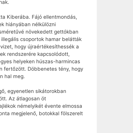
nak.
tta Kiberába. Fájó ellentmondás,
ek hiányában nélkülözni
rosméretűvé növekedett gettókban
 illegális csoportok hamar belátták
vizet, hogy újraértékesíthessék a
űvek rendszerére kapcsolódott,
, egyes helyeken húszas-harmincas
n fertőzött. Döbbenetes tény, hogy
n hal meg.
lgő, egyenetlen sikátorokban
ött. Az átlagosan öt
ajlékok némelyikét évente elmossa
onta megjelenő, botokkal fölszerelt