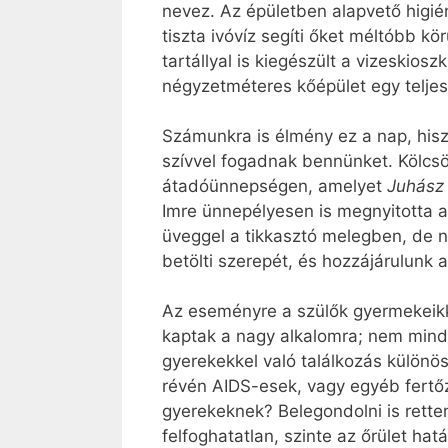
nevez. Az épületben alapvető higién
tiszta ivóvíz segíti őket méltóbb kö
tartállyal is kiegészült a vizeskiosz
négyzetméteres kőépület egy teljes 
Számunkra is élmény ez a nap, hisz
szívvel fogadnak bennünket. Kölcs
átadóünnepségen, amelyet
Juhász
Imre ünnepélyesen is megnyitotta a
üveggel a tikkasztó melegben, de n
betölti szerepét, és hozzájárulunk 
Az eseményre a szülők gyermekeikke
kaptak a nagy alkalomra; nem mind
gyerekekkel való találkozás különös
révén AIDS-esek, vagy egyéb fertő
gyerekeknek? Belegondolni is retten
felfoghatatlan, szinte az őrület ha