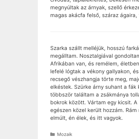
megnyúltak az árnyak, szellő érkeze
magas akácfa felső, száraz ágaira, 
Szarka szállt melléjük, hosszú farká
megálltam. Nosztalgiával gondoltam 
Afrikában van, és remélem, életben.
lefelé lógtak a vékony gallyakon, 
recsegő vészhangja törte meg, majd 
elkéstek. Szürke árny suhant a fák 
többször találtam a zsákmánya tolla
bokrok között. Vártam egy kicsit. 
egészen közel került hozzám. Rám n
elmúlt, én élek, és itt vagyok.
Kategória
Mozaik