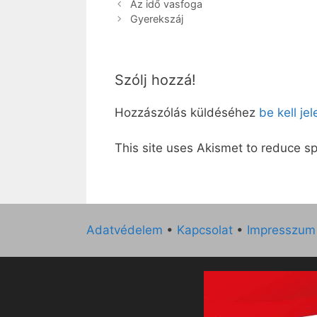
Az idő vasfoga
Gyerekszáj
Szólj hozzá!
Hozzászólás küldéséhez
be kell je
This site uses Akismet to reduce 
Adatvédelem
•
Kapcsolat
•
Impresszum