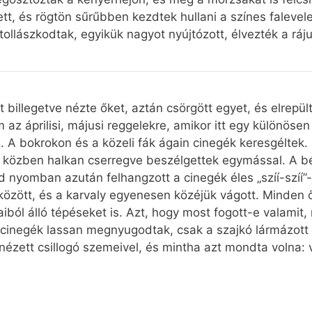
tt, és rögtön sűrűbben kezdtek hullani a színes falevel
tollászkodtak, egyikük nagyot nyújtózott, élvezték a ráj
t billegetve nézte őket, aztán csörgött egyet, és elrepül
az áprilisi, májusi reggelekre, amikor itt egy különösen
 A bokrokon és a közeli fák ágain cinegék keresgéltek. 
és közben halkan cserregve beszélgettek egymással. A bé
nyomban azután felhangzott a cinegék éles „szíí-szíí”-j
között, és a karvaly egyenesen közéjük vágott. Minden ős
iból álló tépéseket is. Azt, hogy most fogott-e valamit,
A cinegék lassan megnyugodtak, csak a szajkó lármázott
ézett csillogó szemeivel, és mintha azt mondta volna: 