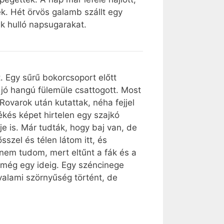
ek. Hét örvös galamb szállt egy
uk hulló napsugarakat.
t. Egy sűrű bokorcsoport előtt
 jó hangú fülemüle csattogott. Most
Rovarok után kutattak, néha fejjel
kés képet hirtelen egy szajkó
e is. Már tudták, hogy baj van, de
szel és télen látom itt, és
 nem tudom, mert eltűnt a fák és a
 még egy ideig. Egy széncinege
valami szörnyűség történt, de