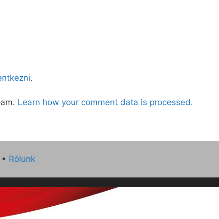
lentkezni
.
spam.
Learn how your comment data is processed.
•
Rólunk