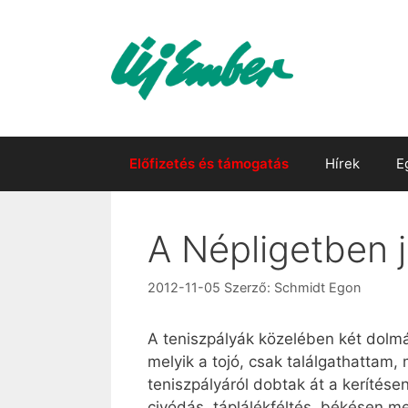
Kilépés
a
tartalomba
Előfizetés és támogatás
Hírek
E
A Népligetben j
2012-11-05
Szerző:
Schmidt Egon
A teniszpályák közelében két dolmá
melyik a tojó, csak találgathattam, 
teniszpályáról dobtak át a kerítése
civódás, táplálékféltés, békésen me