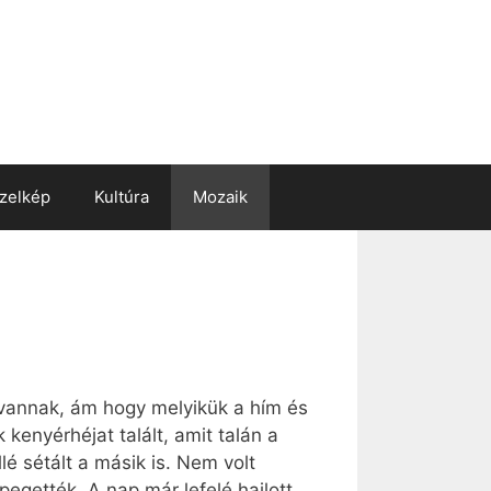
zelkép
Kultúra
Mozaik
 vannak, ám hogy melyikük a hím és
 kenyérhéjat talált, amit talán a
é sétált a másik is. Nem volt
egették. A nap már lefelé hajlott,