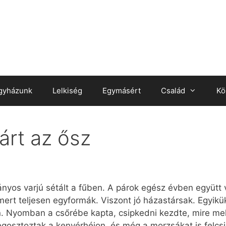
gyházunk
Lelkiség
Egymásért
Család
Kö
árt az ősz
nyos varjú sétált a fűben. A párok egész évben együtt
mert teljesen egyformák. Viszont jó házastársak. Egyikük
n. Nyomban a csőrébe kapta, csipkedni kezdte, mire mell
gosztoztak a kenyérhéjon, és még a morzsákat is felcsip