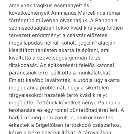
amelynek tragikus eseményeit és
következményeit Ammianus Marcellinus római
történetíró művében olvashatjuk. A Pannonia
szomszédságában fekvő kvád királyság földjén
tervezett erődítményt a császár előzetes
megállapodás nélkül, koholt „jogcím” alapján
kisajátított területen akarta felépíteni, ami
kiváltotta a szövetséges germán törzs
tiltakozását. Az építkezésért felelős katonai
parancsnok erre leállította a munkálatokat.
Emiatt később leváltották, s utódja úgy akarta
megoldani a problémát, hogy a sikertelen
tárgyalásokról hazafelé tartó kvád királyt
megölette. Tettének következménye Pannonia
lerohanása és egy római büntetőhadjárat lett. A
hadjárat még nem zárult le, amikor követek
érkeztek a Brigetióban tartózkodó császárhoz,
kérve a béke helyreállítását. A tárgyaláson