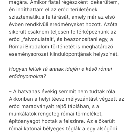
magára. Amikor fiatal régészként idekerültem,
én indíthattam el az erőd területének
szisztematikus feltárását, amely már az első
évben rendkívüli eredményeket hozott. Azóta
sikerült csaknem teljesen feltérképeznünk az
erőd „falvonulatait”, és beazonosítani egy, a
Római Birodalom történetét is meghatározó
eseménysorozat kiindulópontjának helyszínét.
Hogyan leltek rá annak idején e késő római
erődnyomokra?
– A hatvanas évekig semmit nem tudtak róla.
Akkoriban a helyi téesz mélyszántást végzett az
erőd maradványait rejtő táblában, s a
munkálatok rengeteg római törmeléket,
építőanyagot hoztak a felszínre. Az előkerült
római katonai bélyeges téglákra egy alsógödi