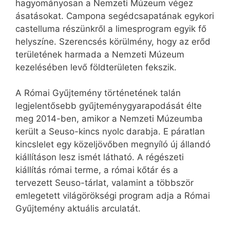
hagyományosan a Nemzeti Múzeum végez
ásatásokat. Campona segédcsapatának egykori
castelluma részünkről a limesprogram egyik fő
helyszíne. Szerencsés körülmény, hogy az erőd
területének harmada a Nemzeti Múzeum
kezelésében levő földterületen fekszik.
A Római Gyűjtemény történetének talán
legjelentősebb gyűjteménygyarapodását élte
meg 2014-ben, amikor a Nemzeti Múzeumba
került a Seuso-kincs nyolc darabja. E páratlan
kincslelet egy közeljövőben megnyíló új állandó
kiállításon lesz ismét látható. A régészeti
kiállítás római terme, a római kőtár és a
tervezett Seuso-tárlat, valamint a többször
emlegetett világörökségi program adja a Római
Gyűjtemény aktuális arculatát.