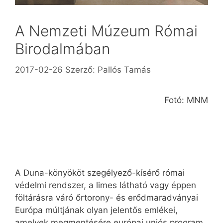
A Nemzeti Múzeum Római
Birodalmában
2017-02-26
Szerző:
Pallós Tamás
Fotó: MNM
A Duna-könyököt szegélyező-kísérő római
védelmi rendszer, a limes látható vagy éppen
föltárásra váró őrtorony- és erődmaradványai
Európa múltjának olyan jelentős emlékei,
amelyek megmentésére európai uniós program