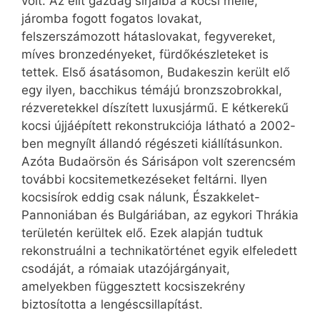
volt. Az elit gazdag sírjaiba a kocsi mellé,
járomba fogott fogatos lovakat,
felszerszámozott hátaslovakat, fegyvereket,
míves bronzedényeket, fürdőkészleteket is
tettek. Első ásatásomon, Budakeszin került elő
egy ilyen, bacchikus témájú bronzszobrokkal,
rézveretekkel díszített luxusjármű. E kétkerekű
kocsi újjáépített rekonstrukciója látható a 2002-
ben megnyílt állandó régészeti kiállításunkon.
Azóta Budaörsön és Sárisápon volt szerencsém
további ko­csi­te­met­ke­zé­seket feltárni. Ilyen
kocsisírok eddig csak nálunk, Északkelet-
Pannoniában és Bulgáriában, az egykori Thrákia
területén kerültek elő. Ezek alapján tudtuk
rekonstruálni a technikatörténet egyik elfeledett
csodáját, a rómaiak utazójárgányait,
amelyekben függesztett kocsiszekrény
biztosította a lengéscsillapítást.