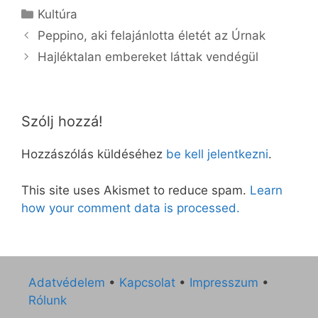
Kategória
Kultúra
Peppino, aki felajánlotta életét az Úrnak
Hajléktalan embereket láttak vendégül
Szólj hozzá!
Hozzászólás küldéséhez
be kell jelentkezni
.
This site uses Akismet to reduce spam.
Learn
how your comment data is processed.
Adatvédelem
•
Kapcsolat
•
Impresszum
•
Rólunk