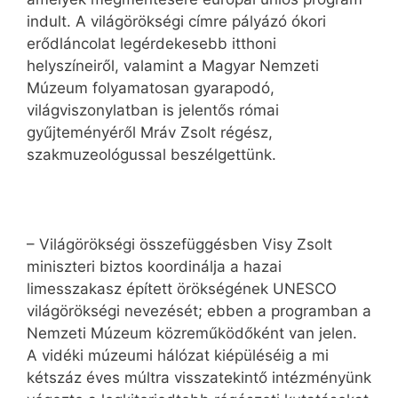
indult. A világörökségi címre pályázó ókori
erődláncolat legérdekesebb itthoni
helyszíneiről, valamint a Magyar Nemzeti
Múzeum folyamatosan gyarapodó,
világviszonylatban is jelentős római
gyűjteményéről Mráv Zsolt régész,
szakmuzeológussal beszélgettünk.
– Világörökségi összefüggésben Visy Zsolt
miniszteri biztos koordinálja a hazai
limesszakasz épített örökségének UNESCO
világörökségi nevezését; ebben a programban a
Nemzeti Múzeum közreműködőként van jelen.
A vidéki múzeumi hálózat kiépüléséig a mi
kétszáz éves múltra visszatekintő intézményünk