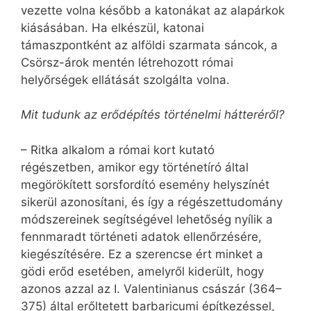
vezette volna később a katonákat az alapárkok
kiásásában. Ha elkészül, katonai
támaszpontként az alföldi szarmata sáncok, a
Csörsz-árok mentén létrehozott római
helyőrségek ellátását szolgálta volna.
Mit tudunk az erődépítés történelmi hátteréről?
– Ritka alkalom a római kort kutató
régészetben, amikor egy történetíró által
megörökített sorsfordító esemény helyszínét
sikerül azonosítani, és így a régészettudomány
módszereinek segítségével lehetőség nyílik a
fennmaradt történeti adatok ellenőrzésére,
kiegészítésére. Ez a szerencse ért minket a
gödi erőd esetében, amelyről kiderült, hogy
azonos azzal az I. Valentinianus császár (364–
375) által erőltetett barbaricumi építkezéssel,