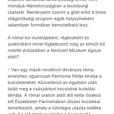
mondjuk Németországban a teu­to­bur­gi
csatatér. Reményeim szerint a gödi erőd a limes
világörökségi program egyik helyszíneként
valamilyen formában bemutatható lesz.
A római kor kutatójaként, régészként és
szakíróként mivel foglalkozott még az elmúlt bő
másfél évtizedben a Nemzeti Múzeum égisze
alatt?
– Van egy másik rendkívül látványos téma,
amelyhez ugyancsak Pannonia földje kínálja a
kulcsleleteket. Közvetlenül az egyetem után
talált meg a császárkori kocsisírok kutatási
témája. A római uralom alatt élő kelta őslakos
elit Északkelet-Pannoniában díszes kocsikkal
temetkezett, amely a túlvilágra utazás kelléke