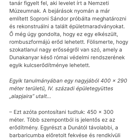
tanár figyelt fel, aki levelet írt a Nemzeti
Múzeumnak. A bejárások nyomán a már
említett Soproni Sándor próbálta meghatározni
és rekonstruálni a talált épületmaradványokat.
Ő még úgy gondolta, hogy ez egy elkészült,
rombuszformájú erőd lehetett. Fölismerte, hogy
szokatlanul nagy erősségről van szó, amely a
Dunakanyar késő római védelmi rendszerének
egyik kulcserődítménye lehetett.
Egyik tanulmányában egy nagyjából 400 x 290
méter területű, IV. századi épületegyüttes
„alapjaira” utalt…
– Ezt azóta pontosítani tudtuk: 450 x 300
méter. Több szempontból is jelentős ez az
erődítmény. Egyrészt a Dunától távolabbi, a
barbaricumba előretolt fekvése és rendkívüli