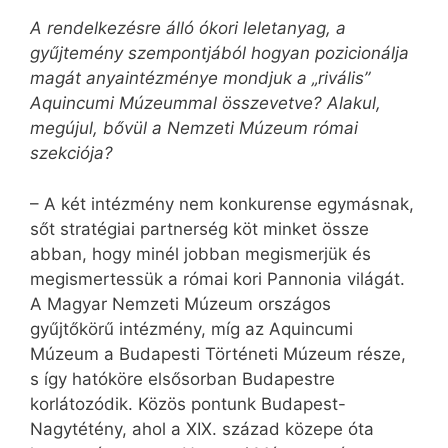
A rendelkezésre álló ókori leletanyag, a
gyűjtemény szempontjából hogyan pozicionálja
magát anyaintézménye mondjuk a „rivális”
Aquincumi Múzeummal összevetve? Alakul,
megújul, bővül a Nemzeti Múzeum római
szekciója?
– A két intézmény nem konkurense egymásnak,
sőt stratégiai partnerség köt minket össze
abban, hogy minél jobban megismerjük és
megismertessük a római kori Pannonia világát.
A Magyar Nemzeti Múzeum országos
gyűjtőkörű intézmény, míg az Aquincumi
Múzeum a Budapesti Történeti Múzeum része,
s így hatóköre elsősorban Budapestre
korlátozódik. Közös pontunk Budapest-
Nagytétény, ahol a XIX. század közepe óta