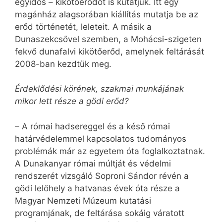
egyidős – kikötőerődöt is kutatjuk. Itt egy
magánház alagsorában kiállítás mutatja be az
erőd történetét, leleteit. A másik a
Dunaszekcsővel szemben, a Mohácsi-szigeten
fekvő dunafalvi kikötőerőd, amelynek feltárását
2008-ban kezdtük meg.
Érdeklődési körének, szakmai munkájának
mikor lett része a gödi erőd?
– A római hadsereggel és a késő római
határvédelemmel kapcsolatos tudományos
problémák már az egyetem óta foglalkoztatnak.
A Dunakanyar római múltját és védelmi
rendszerét vizsgáló Soproni Sándor révén a
gödi lelőhely a hatvanas évek óta része a
Magyar Nemzeti Múzeum kutatási
programjának, de feltárása sokáig váratott