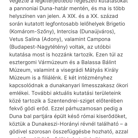
végezte a legkiterjedtebb régészeti kutatásokat
a pannoniai Duna-határ mentén, és ma is több
helyszínen van jelen. A XIX. és a XX. század
során kutatott legfontosabb lelőhelyek Brigetio
(Komárom-Szőny), Intercisa (Dunaújváros),
Vetus Salina (Adony), valamint Campona
(Budapest-Nagytétény) voltak, az utóbbi
kutatása most is hozzánk tartozik. Ezen túl az
esztergomi Vármúzeum és a Balassa Bálint
Múzeum, valamint a visegrádi Mátyás Király
Múzeum is a filiálénk. E két intézményhez
kapcsolódnak a dunakanyari limesszakasz ókori
emlékei. További aktuális kutatási területeink
közé tartozik a Szentendrei-sziget előterében
fekvő gödi erőd. Ezzel párhuzamosan pedig a
Duna bal partjára épült késő római kiserődöket,
köztük a Dunakeszi-Horányi révnél található – a
gödivel szorosan összefüggésbe hozható, azzal