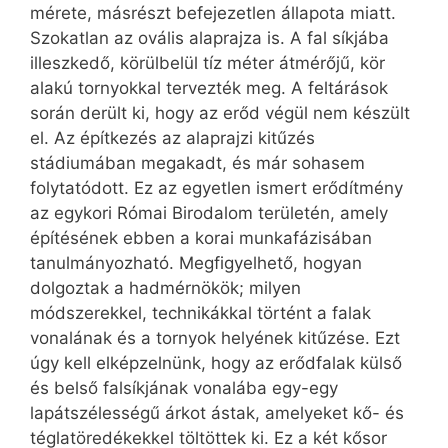
mérete, másrészt befejezetlen állapota miatt.
Szokatlan az ovális alaprajza is. A fal síkjába
illeszkedő, körülbelül tíz méter átmérőjű, kör
alakú tornyokkal tervezték meg. A feltárások
során derült ki, hogy az erőd végül nem készült
el. Az építkezés az alaprajzi kitűzés
stádiumában megakadt, és már sohasem
folytatódott. Ez az egyetlen ismert erődítmény
az egykori Római Birodalom területén, amely
építésének ebben a korai munkafázisában
tanulmányozható. Megfigyelhető, hogyan
dolgoztak a hadmérnökök; milyen
módszerekkel, technikákkal történt a falak
vonalának és a tornyok helyének kitűzése. Ezt
úgy kell elképzelnünk, hogy az erődfalak külső
és belső falsíkjának vonalába egy-egy
lapátszélességű árkot ástak, amelyeket kő- és
téglatöredékekkel töltöttek ki. Ez a két kősor