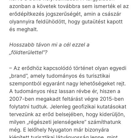
azonban a követek továbbra sem ismerték el az
erődépítkezés jogszerűségét, amin a császár
olyannyira feldühödött, hogy gutaütést kapott
és meghalt.
Hosszabb távon mi a cél ezzel a
„földterülettel”?
– Az erődhöz kapcsolódó történet olyan egyedi
„brand”, amely tudományos és turisztikai
szempontból egyaránt nagy lehetőségeket rejt.
A tudományos rész lassan révbe ér, hiszen a
2007-ben megakadt feltárást végre 2015-ben
folytatni tudtuk. Jelenleg geofizikai kutatásokat
tervezünk az erőd belsejében, hogy kiderüljön,
milyen „régészeti jelenségekre” számíthatunk
még. E lelőhely Nyugaton már bizonyára
kiépített turisztikai látványosság lenne, mint