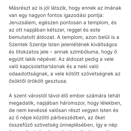
Másrészt az is jól látszik, hogy ennek az imának
van egy nagyon fontos igazodási pontja:
Jeruzsálem, egészen pontosan a templom, és
az ott napjában kétszer, reggel és este
bemutatott áldozat. A templom, azon belül is a
Szentek Szentje Isten jelenlétének kiváltságos
és titokzatos jele – annak szimbóluma, hogy ő
együtt lakik népével. Az áldozat pedig a vele
való kapcsolattartásnak és a neki való
odaadottságnak, a vele kötött szövetségnek az
ősöktől örökölt gesztusa.
A szent várostól távol élő ember számára tehát
megadatik, napjában háromszor, hogy lélekben,
de nem kevéssé valósan részt vegyen Isten és
az ő népe közötti párbeszédben, az őket
összefűző szövetség ünneplésében, így e nép