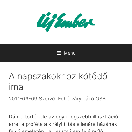
Kilépés
a
tartalomba
Menü
A napszakokhoz kötődő
ima
2011-09-09
Szerző:
Fehérváry Jákó OSB
Dániel története az egyik legszebb illusztráció
erre: a próféta a királyi tiltás ellenére házának
felső emeletén, „a Jeruzsálem felé nyíló