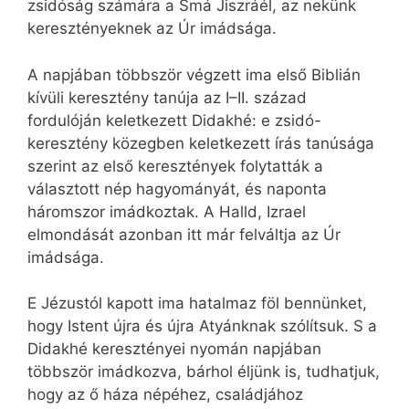
zsidóság számára a Smá Jiszráél, az nekünk
keresztényeknek az Úr imádsága.
A napjában többször végzett ima első Biblián
kívüli keresztény tanúja az I–II. század
fordulóján keletkezett Didakhé: e zsidó-
keresztény közegben keletkezett írás tanúsága
szerint az első keresztények folytatták a
választott nép hagyományát, és naponta
háromszor imádkoztak. A Halld, Izrael
elmondását azonban itt már felváltja az Úr
imádsága.
E Jézustól kapott ima hatalmaz föl bennünket,
hogy Istent újra és újra Atyánknak szólítsuk. S a
Didakhé keresztényei nyomán napjában
többször imádkozva, bárhol éljünk is, tudhatjuk,
hogy az ő háza népéhez, családjához