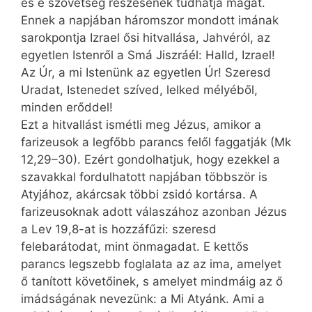
és e szövetség részesének tudhatja magát.
Ennek a napjában háromszor mondott imának
sarokpontja Izrael ősi hitvallása, Jahvéról, az
egyetlen Istenről a Smá Jiszráél: Halld, Izrael!
Az Úr, a mi Istenünk az egyetlen Úr! Szeresd
Uradat, Istenedet szíved, lelked mélyéből,
minden erőddel!
Ezt a hitvallást ismétli meg Jézus, amikor a
farizeusok a legfőbb parancs felől faggatják (Mk
12,29–30). Ezért gondolhatjuk, hogy ezekkel a
szavakkal fordulhatott napjában többször is
Atyjához, akárcsak többi zsidó kortársa. A
farizeusoknak adott válaszához azonban Jézus
a Lev 19,8-at is hozzáfűzi: szeresd
felebarátodat, mint önmagadat. E kettős
parancs legszebb foglalata az az ima, amelyet
ő tanított követőinek, s amelyet mindmáig az ő
imádságának nevezünk: a Mi Atyánk. Ami a