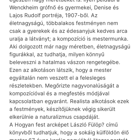
Wenckheim grófnő és gyermekei, Denise és
Lajos Rudolf portréja, 1907-ből. Az
életnagyságú, többalakos festményen nem
csak a gyerekek és az édesanyjuk kedves arca
uralja a látványt; a kompozíció is mestermunka.
Aki dolgozott már nagy méretben, életnagyságú
figurákkal, az tudhatja, milyen könnyű
beleveszni a hatalmas vászon rengetegébe.
Ezen az alkotáson látszik, hogy a mester
egyáltalán nem veszett el a felesleges
részletekben. Megőrizte nagyvonalúságát a
kompozícióval és a megfestés módjával
kapcsolatban egyaránt. Realista alkotások ezek
a festmények, készítőjüknek végig sikerült
elkerülnie a naturalizmus csapdáját.
A Hogyan fest arcképet László Fülöp? című
könyvből tudhatjuk, hogy a sokáig külföldön élő