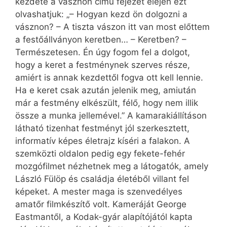
kezdete a vásznon című fejezet elején ezt
olvashatjuk: „– Hogyan kezd ön dolgozni a
vásznon? – A tiszta vászon itt van most előttem
a festőállványon keretben… – Keretben? –
Természetesen. Én úgy fogom fel a dolgot,
hogy a keret a festménynek szerves része,
amiért is annak kezdettől fogva ott kell lennie.
Ha e keret csak azután jelenik meg, amiután
már a festmény elkészült, félő, hogy nem illik
össze a munka jellemével.” A kamarakiállításon
látható tizenhat festményt jól szerkesztett,
informatív képes életrajz kíséri a falakon. A
szemközti oldalon pedig egy fekete-fehér
mozgófilmet nézhetnek meg a látogatók, amely
László Fülöp és családja életéből villant fel
képeket. A mester maga is szenvedélyes
amatőr filmkészítő volt. Kameráját George
Eastmantől, a Kodak-gyár alapítójától kapta