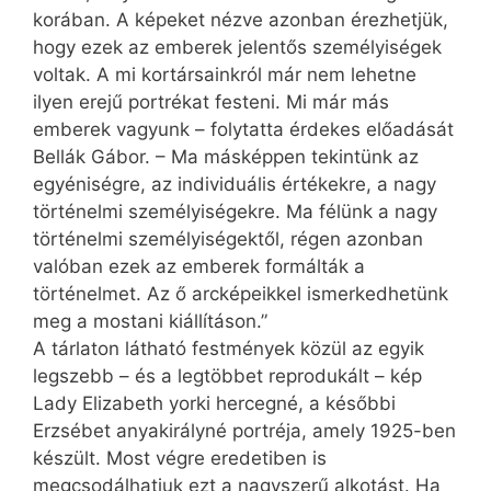
korában. A képeket nézve azonban érezhetjük,
hogy ezek az emberek jelentős személyiségek
voltak. A mi kortársainkról már nem lehetne
ilyen erejű portrékat festeni. Mi már más
emberek vagyunk – folytatta érdekes előadását
Bellák Gábor. – Ma másképpen tekintünk az
egyéniségre, az individuális értékekre, a nagy
történelmi személyiségekre. Ma félünk a nagy
történelmi személyiségektől, régen azonban
valóban ezek az emberek formálták a
történelmet. Az ő arcképeikkel ismerkedhetünk
meg a mostani kiállításon.”
A tárlaton látható festmények közül az egyik
legszebb – és a legtöbbet reprodukált – kép
Lady Eliza­beth yorki hercegné, a későbbi
Erzsébet anyakirályné portréja, amely 1925-ben
készült. Most végre eredetiben is
megcsodálhatjuk ezt a nagyszerű alkotást. Ha