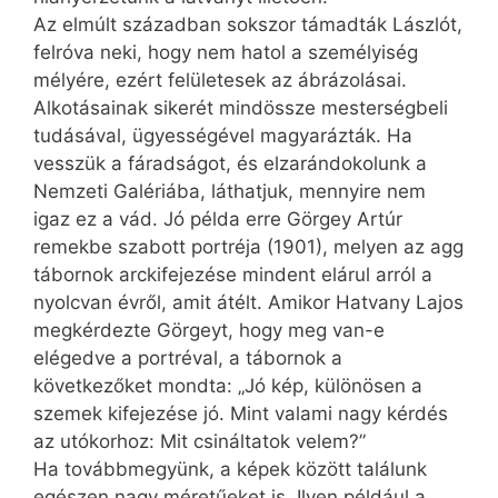
Az elmúlt században sokszor támadták Lászlót,
felróva neki, hogy nem hatol a személyiség
mélyére, ezért felületesek az ábrázolásai.
Alkotásainak sikerét mindössze mesterségbeli
tudásával, ügyességével magyarázták. Ha
vesszük a fáradságot, és elzarándokolunk a
Nemzeti Galériába, láthatjuk, mennyire nem
igaz ez a vád. Jó példa erre Görgey Artúr
remekbe szabott portréja (1901), melyen az agg
tábornok arckifejezése mindent elárul arról a
nyolcvan évről, amit átélt. Amikor Hatvany Lajos
megkérdezte Görgeyt, hogy meg van-e
elégedve a portréval, a tábornok a
következőket mondta: „Jó kép, különösen a
szemek kifejezése jó. Mint valami nagy kérdés
az utókorhoz: Mit csináltatok velem?”
Ha továbbmegyünk, a képek között találunk
egészen nagy méretűeket is. Ilyen például a