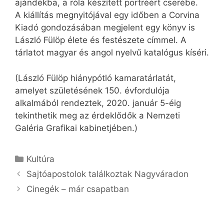
ajándékba, a róla készített portréért cserébe.
A kiállítás megnyitójával egy időben a Corvina
Kiadó gondozásában megjelent egy könyv is
László Fülöp élete és festészete címmel. A
tárlatot magyar és angol nyelvű katalógus kíséri.
(László Fülöp hiánypótló kamaratárlatát,
amelyet születésének 150. évfordulója
alkalmából rendeztek, 2020. január 5-éig
tekinthetik meg az érdeklődők a Nemzeti
Galéria Grafikai kabinetjében.)
Kategória
Kultúra
Sajtóapostolok találkoztak Nagyváradon
Cinegék – már csapatban