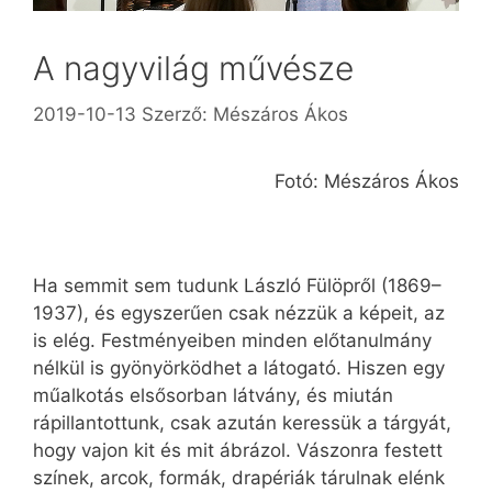
A nagyvilág művésze
2019-10-13
Szerző:
Mészáros Ákos
Fotó: Mészáros Ákos
Ha semmit sem tudunk László Fülöpről (1869–
1937), és egyszerűen csak nézzük a képeit, az
is elég. Festményeiben minden előtanulmány
nélkül is gyönyörködhet a látogató. Hiszen egy
műalkotás elsősorban látvány, és miután
rápillantottunk, csak azután keressük a tárgyát,
hogy vajon kit és mit ábrázol. Vászonra festett
színek, arcok, formák, drapériák tárulnak elénk