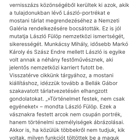
vernisszázs közönségéből kerültek ki azok, akik
a tulajdonukban lévő László-portrékat e
mostani tárlat megrendezéséhez a Nemzeti
Galéria rendelkezésére bocsátották. Ez is jól
mutatja László Fülöp nemzetközi ismertségét,
sikerességét. Munkácsy Mihály, idősebb Markó
Károly és Szász Endre mellett László is egyike
volt annak a néhány festőművésznek, aki
jelentős nemzetközi karriert futott be.
Visszatérve cikkünk tárgyához, a mostani
kiállításhoz, idézzük tovább a Bellák Gábor
szakavatott tárlatvezetésén elhangzott
gondolatokat. „»Történelmet festek, nem csak
egyéneket« – mondta László Fülöp. Ezek a
vásznakra festett arcok nem csupán portrék,
hanem történelmi személyiségek ábrázolásai.
Akkor is, ha közülük többekről nem tudjuk, kik
voltak, milyen funkciót töltöttek be a maguk