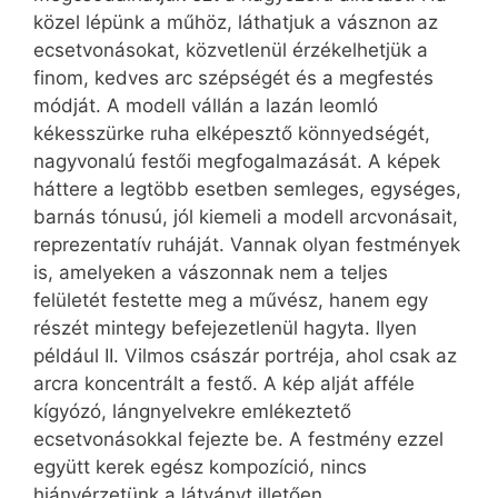
közel lépünk a műhöz, láthatjuk a vásznon az
ecsetvonásokat, közvetlenül érzékelhetjük a
finom, kedves arc szépségét és a megfestés
módját. A modell vállán a lazán leomló
kékesszürke ruha elképesztő könnyedségét,
nagyvonalú festői megfogalmazását. A képek
háttere a legtöbb esetben semleges, egységes,
barnás tónusú, jól kiemeli a modell arcvonásait,
reprezentatív ruháját. Vannak olyan festmények
is, amelyeken a vászonnak nem a teljes
felületét festette meg a művész, hanem egy
részét mintegy befejezetlenül hagyta. Ilyen
például II. Vilmos császár portréja, ahol csak az
arcra koncentrált a festő. A kép alját afféle
kígyózó, lángnyelvekre emlékeztető
ecsetvonásokkal fejezte be. A festmény ezzel
együtt kerek egész kompozíció, nincs
hiányérzetünk a látványt illetően.