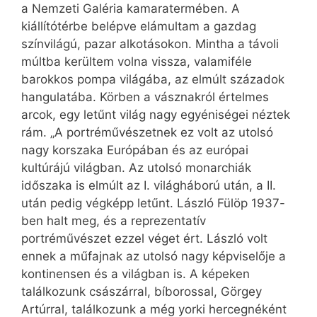
a Nemzeti Galéria kamaratermében. A
kiállítótérbe belépve elámultam a gazdag
színvilágú, pazar alkotásokon. Mintha a távoli
múltba kerültem volna vissza, valamiféle
barokkos pompa világába, az elmúlt századok
hangulatába. Körben a vásznakról értelmes
arcok, egy letűnt világ nagy egyéniségei néztek
rám. „A portréművészetnek ez volt az utolsó
nagy korszaka Európában és az európai
kultúrájú világban. Az utolsó monarchiák
időszaka is elmúlt az I. világháború után, a II.
után pedig végképp letűnt. László Fülöp 1937-
ben halt meg, és a reprezentatív
portréművészet ezzel véget ért. László volt
ennek a műfajnak az utolsó nagy képviselője a
kontinensen és a világban is. A képeken
találkozunk császárral, bíborossal, Görgey
Artúrral, találkozunk a még yorki hercegnéként