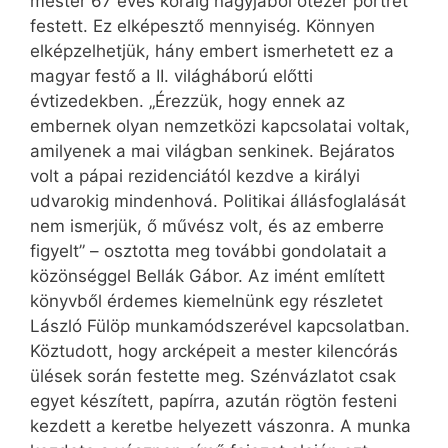
mester 67 éves koráig nagyjából ötezer portrét
festett. Ez elképesztő mennyiség. Könnyen
elképzelhetjük, hány embert ismerhetett ez a
magyar festő a II. világháború előtti
évtizedekben. „Érezzük, hogy ennek az
embernek olyan nemzetközi kapcsolatai voltak,
amilyenek a mai világban senkinek. Bejáratos
volt a pápai rezidenciától kezdve a királyi
udvarokig mindenhová. Politikai állásfoglalását
nem ismerjük, ő művész volt, és az emberre
figyelt” – osztotta meg további gondolatait a
közönséggel Bellák Gábor. Az imént említett
könyvből érdemes kiemelnünk egy részletet
László Fülöp munkamódszerével kapcsolatban.
Köztudott, hogy arcképeit a mester kilencórás
ülések során festette meg. Szénvázlatot csak
egyet készített, papírra, azután rögtön festeni
kezdett a keretbe helyezett vászonra. A munka