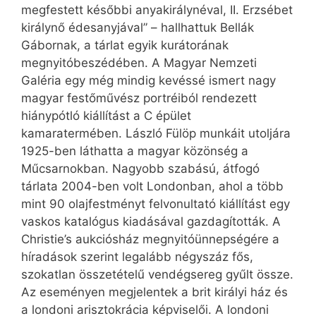
megfestett későbbi anyakirálynéval, II. Erzsébet
királynő édesanyjával” – hallhattuk Bellák
Gábornak, a tárlat egyik kurátorának
megnyitóbeszédében. A Magyar Nemzeti
Galéria egy még mindig kevéssé ismert nagy
magyar festőművész portréiból rendezett
hiánypótló kiállítást a C épület
kamaratermében. László Fülöp munkáit utoljára
1925-ben láthatta a magyar közönség a
Műcsarnokban. Nagyobb szabású, átfogó
tárlata 2004-ben volt Londonban, ahol a több
mint 90 olajfestményt felvonultató kiállítást egy
vaskos katalógus kiadásával gazdagították. A
Christie’s aukciósház megnyitóünnepségére a
híradások szerint legalább négyszáz fős,
szokatlan összetételű vendégsereg gyűlt össze.
Az eseményen megjelentek a brit királyi ház és
a londoni arisztokrácia képviselői. A londoni