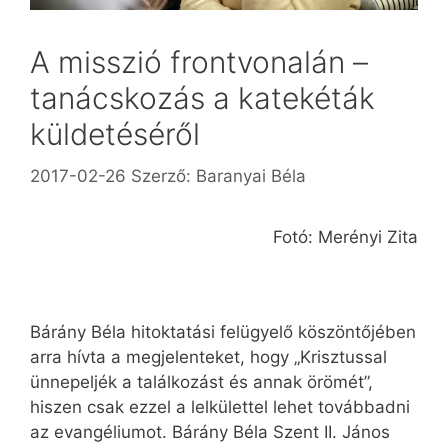
A misszió frontvonalán –
tanácskozás a katekéták
küldetéséről
2017-02-26
Szerző:
Baranyai Béla
Fotó: Merényi Zita
Bárány Béla hitoktatási felügyelő köszöntőjében
arra hívta a megjelenteket, hogy „Krisztussal
ünnepeljék a találkozást és annak örömét”,
hiszen csak ezzel a lelkülettel lehet tovább­adni
az evangéliumot. Bárány Béla Szent II. János