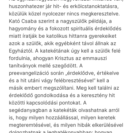
huszonhatezer jár hit- és erkölcstanoktatásra,
közülük közel nyolcezer nincs megkeresztelve.
Kató Csaba szerint a nagyszülők példája, a
hagyomány és a fokozott spirituális érdeklődés
miatt íratják be katolikus hittanra gyerekeiket
azok a szülők, akik egyébként távol állnak az
Egyháztól. A katekétának úgy kell a szülők felé
fordulnia, ahogyan Krisztus az emmauszi
tanítványok mellé szegődött. A
preevangelizáció során „érdeklődve, értékelve
és a hit utáni vágy felébresztésével” kell a
másik embert megszólítani. Meg kell találni az
érdeklődő gondolkodása és a keresztény hit
közötti kapcsolódási pontokat. A
segédanyagban a katekéták olvashatnak arról
is, hogy milyen hozzáállással, milyen keretek
megteremtésével, és milyen hibák elkerülésével
dolgozhatnak a leghatékonyabban; hogyan