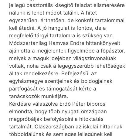
jellegű pasztorális kisegítő feladat elismerésére
nálunk is lehet módot találni. A hitet
egyszerűen, érthetően, de konkrét tartalommal
kell átadni. A jó hangulat is fontos, de a
megfelelő tárgyi tartalomra is szükség van.
Módszertanilag Hamvas Endre hittankönyveit
ajánlotta a megjelentek figyelmébe a főpásztor,
melyek a maguk idejében világszínvonalúak
voltak, noha csak a legegyszerűbb lehetőségek
álltak rendelkezésre. Befejezésül az
egyházmegye szentjeinek és boldogjainak
pártfogását és támogatását kérte a
tanácskozók munkájára.
Kérdésre válaszolva Erdő Péter bíboros
elmondta, hogy több nyugati országban
megpróbálják befolyásolni a hitoktatás
tartalmát. Olaszországban az iskolai hittannak
többoldalúnak és semleges jellegűnek kell