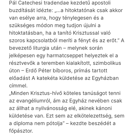
Pál Catechesi tradendae kezdetű apostoli
buzdítását idézte: „…a hitoktatónak csak akkor
van esélye arra, hogy ténylegesen és a
szükséges módon meg tudjon újulni a
hitoktatásban, ha a tanító Krisztussal való
szoros kapcsolatból meríti a fényt és az erőt.” A
bevezető liturgia után – melynek során
jelképesen egy harmatcseppet helyeztek el a
résztvevők a teremben kialakított, szimbolikus
úton – Erdő Péter bíboros, prímás tartott
előadást A katekéta küldetése az Egyházban
címmel.
„Minden Krisztus-hívő köteles tanúságot tenni
az evangéliumról, ám az Egyház nevében csak
az állhat a nyilvánosság elé, akinek kánoni
küldetése van. Ezt sem az elkötelezettség, sem
a diploma nem pótolja” – kezdte beszédét a
főpásztor.