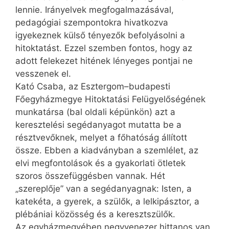
lennie. Irányelvek megfogalmazásával,
pedagógiai szempontokra hivatkozva
igyekeznek külső tényezők befolyásolni a
hitoktatást. Ezzel szemben fontos, hogy az
adott felekezet hitének lényeges pontjai ne
vesszenek el.
Kató Csaba, az Esztergom–budapesti
Főegyházmegye Hitoktatási Felügyelőségének
munkatársa (bal oldali képünkön) azt a
keresztelési segédanyagot mutatta be a
résztvevőknek, melyet a főhatóság állított
össze. Ebben a kiadványban a szemlélet, az
elvi megfontolások és a gyakorlati ötletek
szoros összefüggésben vannak. Hét
„szereplője” van a segédanyagnak: Isten, a
katekéta, a gyerek, a szülők, a lelkipásztor, a
plébániai közösség és a keresztszülők.
Az egyházmegyében negyvenezer hittanos van,