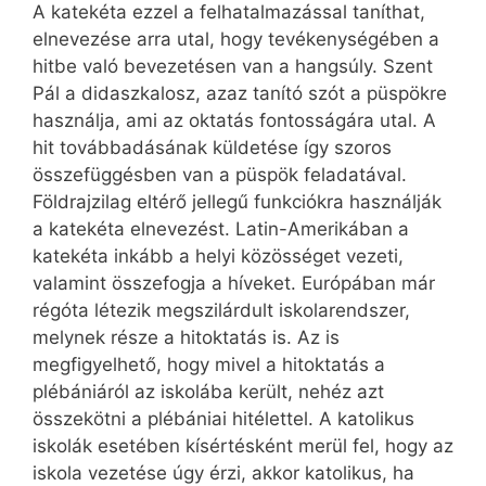
A katekéta ezzel a felhatalmazással taníthat,
elnevezése arra utal, hogy tevékenységében a
hitbe való bevezetésen van a hangsúly. Szent
Pál a didaszkalosz, azaz tanító szót a püspökre
használja, ami az oktatás fontosságára utal. A
hit továbbadásának küldetése így szoros
összefüggésben van a püspök feladatával.
Földrajzilag eltérő jellegű funkciókra használják
a katekéta elnevezést. Latin-Amerikában a
katekéta inkább a helyi közösséget vezeti,
valamint összefogja a híveket. Európában már
régóta létezik megszilárdult iskolarendszer,
melynek része a hitoktatás is. Az is
megfigyelhető, hogy mivel a hitoktatás a
plébániáról az iskolába került, nehéz azt
összekötni a plébániai hitélettel. A katolikus
iskolák esetében kísértésként merül fel, hogy az
iskola vezetése úgy érzi, akkor katolikus, ha