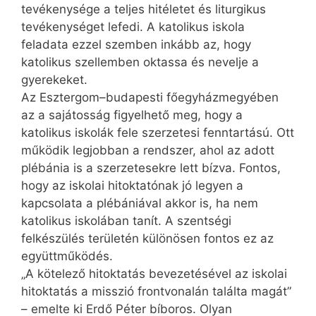
tevékenysége a teljes hitéletet és liturgikus
tevékenységet lefedi. A katolikus iskola
feladata ezzel szemben inkább az, hogy
katolikus szellemben oktassa és nevelje a
gyerekeket.
Az Esztergom–budapesti főegyházmegyében
az a sajátosság figyelhető meg, hogy a
katolikus iskolák fele szerzetesi fenntartású. Ott
működik legjobban a rendszer, ahol az adott
plébánia is a szerzetesekre lett bízva. Fontos,
hogy az iskolai hit­oktatónak jó legyen a
kapcsolata a plébániával akkor is, ha nem
katolikus iskolában tanít. A szentségi
felkészülés területén különösen fontos ez az
együttműködés.
„A kötelező hitoktatás bevezetésével az iskolai
hitoktatás a misszió frontvonalán találta magát”
– emelte ki Erdő Péter bíboros. Olyan