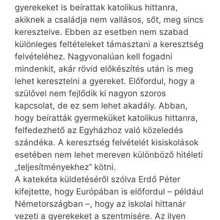
gyerekeket is beírattak katolikus hittanra,
akiknek a családja nem vallásos, sőt, meg sincs
keresztelve. Ebben az esetben nem szabad
különleges feltételeket támasztani a keresztség
felvéte­léhez. Nagyvonalúan kell fogadni
mindenkit, akár rövid előkészítés után is meg
lehet keresztelni a gyereket. Előfordul, hogy a
szülővel nem fejlődik ki nagyon szoros
kapcsolat, de ez sem lehet akadály. Abban,
hogy beíratták gyermeküket katolikus hittanra,
felfedezhető az Egyházhoz való közeledés
szándéka. A keresztség felvételét kisiskolások
esetében nem lehet mereven különböző hitéleti
„teljesítményekhez” kötni.
A katekéta küldetéséről szólva Erdő Péter
kifejtette, hogy Európában is előfordul – például
Németországban –, hogy az iskolai hittanár
vezeti a gyerekeket a szentmisére. Az ilyen