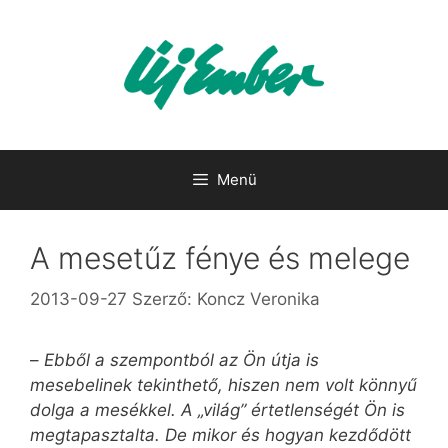
Kilépés
a
tartalomba
Menü
A mesetűz fénye és melege
2013-09-27
Szerző:
Koncz Veronika
–
Ebből a szempontból az Ön útja is
mesebelinek tekinthető, hiszen nem volt könnyű
dolga a mesékkel. A „világ” értetlenségét Ön is
megtapasztalta. De mikor és hogyan kezdődött