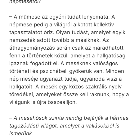
népmesétől?
– A műmese az egyéni tudat lenyomata. A
népmese pedig a világról alkotott kollektív
tapasztalatot őriz. Olyan tudást, amelyet egyik
nemzedék adott tovább a másiknak. Az
áthagyományozás során csak az maradhatott
fenn a történetek közül, amelyet a hallgatóság
igaznak fogadott el. A meséknek valóságos
történeti és pszichébeli gyökerük van. Minden
nép meséje ugyanazt tudja, ugyanoda viszi a
hallgatóit. A mesék egy közös szakrális nyelv
töredékei, amelyeket össze kell raknunk, hogy a
világunk is újra összeálljon.
–
A mesehősök szinte mindig bejárják a hármas
tagozódású világot, amelyet a vallásokból is
ismerünk…