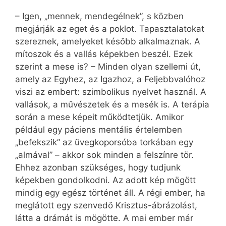
– Igen, „mennek, mendegélnek”, s közben
megjárják az eget és a poklot. Tapasztalatokat
szereznek, amelyeket később alkalmaznak. A
mítoszok és a vallás képekben beszél. Ezek
szerint a mese is? – Minden olyan szellemi út,
amely az Egyhez, az Igazhoz, a Feljebbvalóhoz
viszi az embert: szimbolikus nyelvet használ. A
vallások, a művészetek és a mesék is. A terápia
során a mese képeit működtetjük. Amikor
például egy páciens mentális értelemben
„befekszik” az üvegkoporsóba torkában egy
„almával” – akkor sok minden a felszínre tör.
Ehhez azonban szükséges, hogy tudjunk
képekben gondolkodni. Az adott kép mögött
mindig egy egész történet áll. A régi ember, ha
meglátott egy szenvedő Krisztus-ábrázolást,
látta a drámát is mögötte. A mai ember már