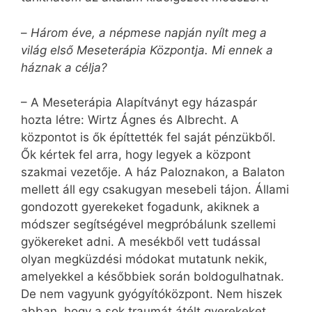
–
Három éve, a népmese napján nyílt meg a
világ első Meseterápia Központja. Mi ennek a
háznak a célja?
– A Meseterápia Alapítványt egy házaspár
hozta létre: Wirtz Ágnes és Albrecht. A
központot is ők építtették fel saját pénzükből.
Ők kértek fel arra, hogy legyek a központ
szakmai vezetője. A ház Paloznakon, a Balaton
mellett áll egy csakugyan mesebeli tájon. Állami
gondozott gyerekeket fogadunk, akiknek a
módszer segítségével megpróbálunk szellemi
gyökereket adni. A mesékből vett tudással
olyan megküzdési módokat mutatunk nekik,
amelyekkel a későbbiek során boldogulhatnak.
De nem vagyunk gyógyítóközpont. Nem hiszek
abban, hogy a sok traumát átélt gyerekeket