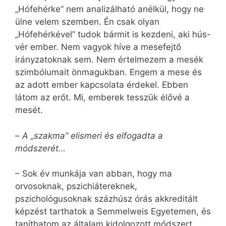
„Hófehérke” nem analizálható anélkül, hogy ne
ülne velem szemben. Én csak olyan
„Hófehérkével” tudok bármit is kezdeni, aki hús-
vér ember. Nem vagyok híve a mesefejtő
irányzatoknak sem. Nem értelmezem a mesék
szimbólumait önmagukban. Engem a mese és
az adott ember kapcsolata érdekel. Ebben
látom az erőt. Mi, emberek tesszük élővé a
mesét.
–
A „szakma” elismeri és elfogadta a
módszerét…
– Sok év munkája van abban, hogy ma
orvosoknak, pszichiátereknek,
pszichológusoknak százhúsz órás akkreditált
képzést tarthatok a Semmelweis Egyetemen, és
taníthatom az általam kidolgozott módszert.