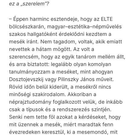
ez a „szerelem”?
– Éppen harminc esztendeje, hogy az ELTE
bölcsészkarán, magyar–esztétika–népművelés
szakos hallgatóként érdeklődni kezdtem a
mesék iránt. Nem tagadom, voltak, akik emiatt
nevettek a hátam mögött. Az volt a
szerencsém, hogy az egyik tanárom mellém állt,
és arra biztatott: legalább olyan komolyan
tanulmányozzam a meséket, mint ahogyan
Dosztojevszkij vagy Pilinszky János műveit.
Rövid időn belül kiderült, a mesékről nincs
minőségi szakirodalom. Akkoriban a
néprajztudomány foglalkozott velük, de inkább
csak a típusok és a rendszerezés szintjén.
Senki nem tette föl azokat a kérdéseket, hogy
mit üzennek a mesék, miért maradtak fenn
évezredeken keresztül, ki a mesemondó, mit