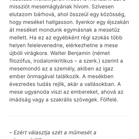
missziót mesemáglyának hívom. Szívesen
elutazom bárhová, ahol összeül egy közösség,
hogy meséket hallgasson. Ilyenkor egy éjszakán
át meséket mondunk egymásnak a mesetűz
mellett. Ha ez az egyébként régi szokás több
helyen felelevenedne, elérkezhetne a mese
újbóli virágkora. Walter Benjamin (német
filozófus, irodalomkritikus – a szerk.) szerint a
mesemondó az a személy, akiben az igaz
ember önmagával találkozik. A mesékben
évezredes tudás rejlik, akár a vallásokban. A
mese ugyanoda viszi az embereket, ahová az
imádság vagy a szakrális szövegek. Fölfelé.
–
Ezért választja szét a műmesét a