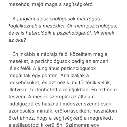
mesehős, majd maga a segítségkérő.
–
A jungiánus pszichológusok már régóta
foglalkoznak a mesékkel. Ön nem pszichológus,
és el is határolódik a pszichológiától. Mi ennek
az oka?
– Én inkább a néprajz felől közelítem meg a
meséket, a pszichológusok pedig az emberi
lélek felől. A jungiánus pszichológusok
megálltak egy ponton. Analizálják a
mesehősöket, és azt nézik: mi történik velük,
illetve mi történhetett a múltjukban. Én ezt nem
teszem. A mesék szereplői az általam
kidolgozott és használt módszer szerint csak
azonosulási minták, erőforrásokként használom
őket ahhoz, hogy a segítségkérő a megrekedt
életállapotból kikerüljön. Számomra egy