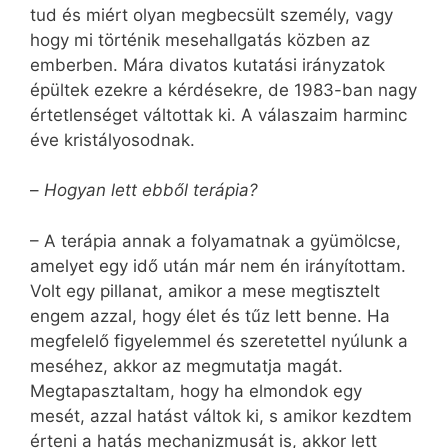
tud és miért olyan megbecsült személy, vagy
hogy mi történik mesehallgatás közben az
emberben. Mára divatos kutatási irányzatok
épültek ezekre a kérdésekre, de 1983-ban nagy
értetlenséget váltottak ki. A válaszaim harminc
éve kristályosodnak.
–
Hogyan lett ebből terápia?
– A terápia annak a folyamatnak a gyümölcse,
amelyet egy idő után már nem én irányítottam.
Volt egy pillanat, amikor a mese megtisztelt
engem azzal, hogy élet és tűz lett benne. Ha
megfelelő figyelemmel és szeretettel nyúlunk a
meséhez, akkor az megmutatja magát.
Megtapasztaltam, hogy ha elmondok egy
mesét, azzal hatást váltok ki, s amikor kezdtem
érteni a hatás mechanizmusát is, akkor lett