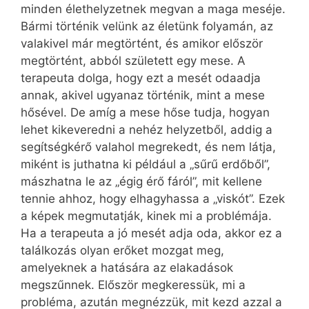
minden élethelyzetnek megvan a maga meséje.
Bármi történik velünk az életünk folyamán, az
valakivel már megtörtént, és amikor először
megtörtént, abból született egy mese. A
terapeuta dolga, hogy ezt a mesét odaadja
annak, akivel ugyanaz történik, mint a mese
hősével. De amíg a mese hőse tudja, hogyan
lehet kikeveredni a nehéz helyzetből, addig a
segítségkérő valahol megrekedt, és nem látja,
miként is juthatna ki például a „sűrű erdőből”,
mászhatna le az „égig érő fáról”, mit kellene
tennie ahhoz, hogy elhagyhassa a „viskót”. Ezek
a képek megmutatják, kinek mi a problémája.
Ha a terapeuta a jó mesét adja oda, akkor ez a
találkozás olyan erőket mozgat meg,
amelyeknek a hatására az elakadások
megszűnnek. Először megkeressük, mi a
probléma, azután megnézzük, mit kezd azzal a