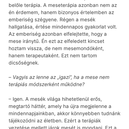
belőle terápia. A meseterápia azonban nem az
én érdemem, hanem bizonyos értelemben az
emberiség szégyene. Régen a mesék
hallgatása, értése mindennapos gyakorlat volt.
Az emberiség azonban elfelejtette, hogy a
mese iránytű. Én ezt az elfeledett kincset
hoztam vissza, de nem mesemondóként,
hanem terapeutaként. Ezt nem tartom
dicsőségnek.
–
Vagyis az lenne az „igazi”, ha a mese nem
terápiás módszerként működne?
– Igen. A mesék világa hihetetlenül erős,
megtartó háttér, amely ha újra megjelenne a
mindennapjainkban, akkor könnyebben tudnánk
tájékozódni az életben. Ezért a terápiák
vezetése mellett járok mesét is mondani. Ezt a