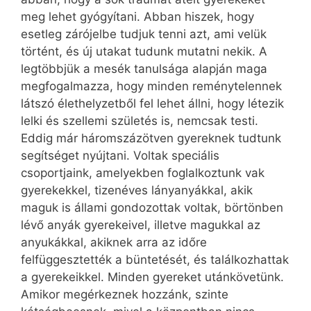
meg lehet gyógyítani. Abban hiszek, hogy
esetleg zárójelbe tudjuk tenni azt, ami velük
történt, és új utakat tudunk mutatni nekik. A
legtöbbjük a mesék tanulsága alapján maga
megfogalmazza, hogy minden reménytelennek
látszó élethelyzetből fel lehet állni, hogy létezik
lelki és szellemi születés is, nemcsak testi.
Eddig már háromszázötven gyereknek tudtunk
segítséget nyújtani. Voltak speciális
csoportjaink, amelyekben foglalkoztunk vak
gyerekekkel, tizenéves lányanyákkal, akik
maguk is állami gondozottak voltak, börtönben
lévő anyák gyerekeivel, illetve magukkal az
anyukákkal, akiknek arra az időre
felfüggesztették a büntetését, és találkozhattak
a gyerekeikkel. Minden gyereket utánkövetünk.
Amikor megérkeznek hozzánk, szinte