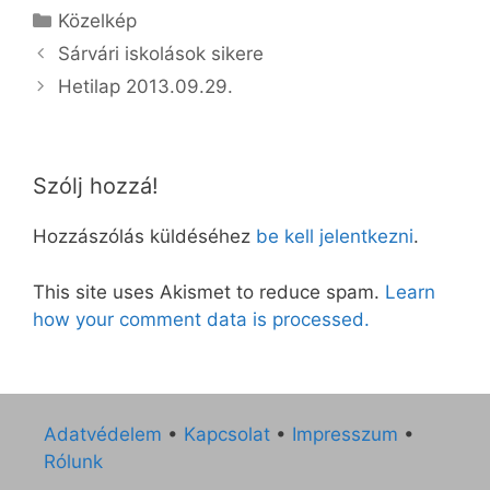
Kategória
Közelkép
Sárvári iskolások sikere
Hetilap 2013.09.29.
Szólj hozzá!
Hozzászólás küldéséhez
be kell jelentkezni
.
This site uses Akismet to reduce spam.
Learn
how your comment data is processed.
Adatvédelem
•
Kapcsolat
•
Impresszum
•
Rólunk