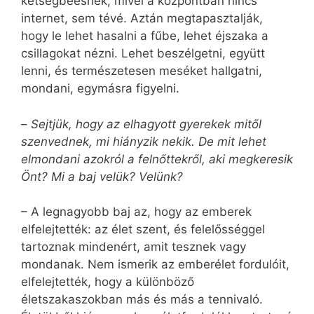
kétségbeesnek, mivel a központban nincs
internet, sem tévé. Aztán megtapasztalják,
hogy le lehet hasalni a fűbe, lehet éjszaka a
csillagokat nézni. Lehet beszélgetni, együtt
lenni, és természetesen meséket hallgatni,
mondani, egymásra figyelni.
–
Sejtjük, hogy az elhagyott gyerekek mitől
szenvednek, mi hiányzik nekik. De mit lehet
elmondani azokról a felnőttekről, aki megkeresik
Önt? Mi a baj velük? Velünk?
– A legnagyobb baj az, hogy az emberek
elfelejtették: az élet szent, és felelősséggel
tartoznak mindenért, amit tesznek vagy
mondanak. Nem ismerik az emberélet fordulóit,
elfelejtették, hogy a különböző
életszakaszokban más és más a tennivaló.