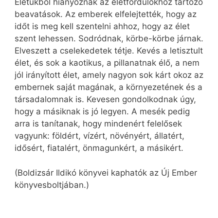
Életükből hiányoznak az életfordulókhoz tartozó
beavatások. Az emberek elfelejtették, hogy az
időt is meg kell szentelni ahhoz, hogy az élet
szent lehessen. Sodródnak, körbe-körbe járnak.
Elveszett a cselekedetek tétje. Kevés a letisztult
élet, és sok a kaotikus, a pillanatnak élő, a nem
jól irányított élet, amely nagyon sok kárt okoz az
embernek saját magának, a környezetének és a
társadalomnak is. Kevesen gondolkodnak úgy,
hogy a másiknak is jó legyen. A mesék pedig
arra is tanítanak, hogy mindenért felelősek
vagyunk: földért, vízért, növényért, állatért,
idősért, fiatalért, önmagunkért, a másikért.
(Boldizsár Ildikó könyvei kaphatók az Új Ember
könyvesboltjában.)