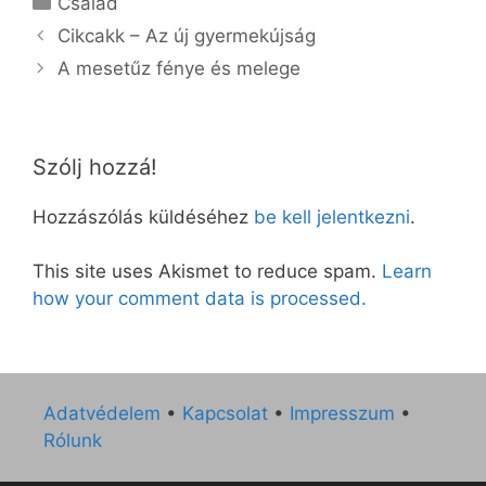
Család
Cikcakk – Az új gyermekújság
A mesetűz fénye és melege
Szólj hozzá!
Hozzászólás küldéséhez
be kell jelentkezni
.
This site uses Akismet to reduce spam.
Learn
how your comment data is processed.
Adatvédelem
•
Kapcsolat
•
Impresszum
•
Rólunk