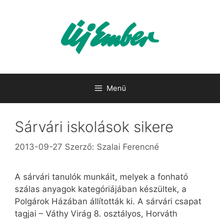
Kilépés
a
tartalomba
Menü
Sárvári iskolások sikere
2013-09-27
Szerző:
Szalai Ferencné
A sárvári tanulók munkáit, melyek a fonható
szálas anyagok kategóriájában készültek, a
Polgárok Házában állították ki. A sárvári csapat
tagjai – Váthy Virág 8. osztályos, Horváth