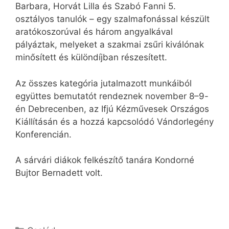
Barbara, Horvát Lilla és Szabó Fanni 5.
osztályos tanulók – egy szalmafonással készült
aratókoszorúval és három angyalkával
pályáztak, melyeket a szakmai zsűri kiválónak
minősített és különdíjban részesített.
Az összes kategória jutalmazott munkáiból
együttes bemutatót rendeznek november 8–9-
én Debrecenben, az Ifjú Kézművesek Országos
Kiállításán és a hozzá kapcsolódó Vándorlegény
Konferencián.
A sárvári diákok felkészítő tanára Kondorné
Bujtor Bernadett volt.
Kategória