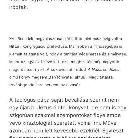
íródtak.
XVI. Benedek megválasztása előtt több mint húsz évig volt a
Hittani Kongregáció prefektusa. Már ebben a minőségében is
kiemelt feladata volt, hogy a tanítást védelmezze és elmélyítse.
Mikor az egyház fejévé lett, ez a megbízatás még nagyobb
megerősítést nyert. A sok éven át íródott
A Názáreti Jézus
című könyv mégsem „tanítóhivatali aktus”. Megvitatásra,
továbbgondolásra serkenti az olvasót.
A teológus pápa saját bevallása szerint nem
egy újabb „Jézus élete” könyvet, de nem is egy
szigorúan szakmai szempontokat figyelembe
vevő krisztológiát szeretett volna írni. Műve
azonban nem lett kevesebb ezeknél. Egyrészt