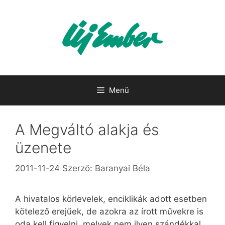
Kilépés
a
tartalomba
Menü
A Megváltó alakja és
üzenete
2011-11-24
Szerző:
Baranyai Béla
A hivatalos körlevelek, enciklikák adott esetben
kötelező erejűek, de azokra az írott művekre is
oda kell figyelni, melyek nem ilyen szándékkal