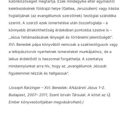
különbözőségeit megtartja. Ezek mindegyike eltér egymástól
keletkezésének földrajzi helye (Galilea, Jeruzsálem) vagy írásba
foglalójának (az evangéliumok szerzőinek) teológiai szándéka
szerint. A szerző ezek ismertetése után összefoglalja
–
a
könnyebb áttekinthetőség érdekében pontokba szedve is
–
„Jézus feltámadásának lényegét és történelmi jelentőségét”.
XVI. Benedek pápa könyvéből nemcsak a szakteológusok vagy
a lelkipásztorok nyerhetnek ismereteket munkájukhoz, de a
laikus érdeklődő is haszonnal forgathatja. A szentatya
mindannyiunkat arra hív, hogy az „evangéliumok Jézusát
figyelemmel nézzük és hallgassuk”.
(Joseph Ratzinger
–
XVI. Benedek: ANázáreti Jézus 1
–
2.
Budapest, 2007
–
2011, Szent István Társulat. A kötet az Új
Ember könyvesboltjaiban megvásárolható.)