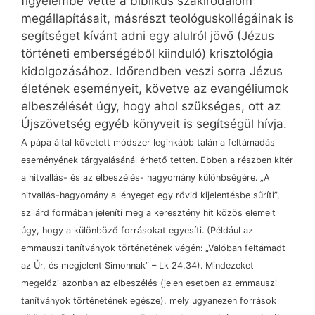
figyelembe vette a biblikus szakirodalom
megállapításait, másrészt teológuskollégáinak is
segítséget kívánt adni egy alulról jövő (Jézus
történeti emberségéből kiinduló) krisztológia
kidolgozásához. Időrendben veszi sorra Jézus
életének eseményeit, követve az evangéliumok
elbeszélését úgy, hogy ahol szükséges, ott az
Újszövetség egyéb könyveit is segítségül hívja.
A pápa által követett módszer leginkább talán a feltámadás
eseményének tárgyalásánál érhető tetten. Ebben a részben kitér
a hitvallás- és az elbeszélés- hagyomány különbségére. „A
hitvallás-hagyomány a lényeget egy rövid kijelentésbe sűríti”,
szilárd formában jeleníti meg a keresztény hit közös elemeit
úgy, hogy a különböző forrásokat egyesíti. (Például az
emmauszi tanítványok történetének végén: „Valóban feltámadt
az Úr, és megjelent Simonnak”
–
Lk 24,34). Mindezeket
megelőzi azonban az elbeszélés (jelen esetben az emmauszi
tanítványok történetének egésze), mely ugyanezen források