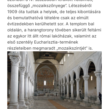
összefüggő „mozaikszőnyege”. Létezéséről
1909 óta tudtak a helyiek, de teljes kibontására
és bemutathatóvá tételére csak az elmúlt
évtizedekben kerülhetett sor. A templom bal
oldalán, a harangtorony tövében sikerült feltárni
az egykor itt állt római lakóházak, valamint az
első szentély Eucharisztia-termének
részleteiben megmaradt „mozaikszintjét” is.