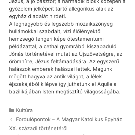
Jézus, a jó pásztor; a harmadik blokk közepén a
győzelem jelképeit tartó allegorikus alak az
egyház diadalát hirdeti.
A legnagyobb és legszebb mozaikszőnyeg
hullámokkal szabdalt, vízi élőlényektől
hemzsegő tengeri képe ótestamentumi
példázattal, a cethal gyomrából kiszabaduló
Jónás történetével mutat az Újszövetségre, az
örömhírre, Jézus feltámadására. Az egyszerű
halászok emberek halászai lettek. Magunk
mögött hagyva az antik világot, a lélek
éjszakájából kilépve így juthatunk el Aquileia
bazilikájában Isten megtisztító világosságába.
Kategória
Kultúra
Fordulópontok – A Magyar Katolikus Egyház
XX. századi történetéről