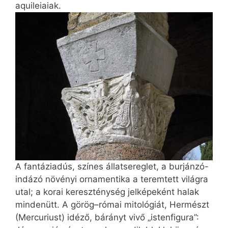
aquileiaiak.
A fantáziadús, színes állatsereglet, a burjánzó-
indázó növényi ornamentika a teremtett világra
utal; a korai kereszténység jelképeként halak
mindenütt. A görög–római mitológiát, Hermészt
(Mercuriust) idéző, bárányt vivő „istenfigura”: