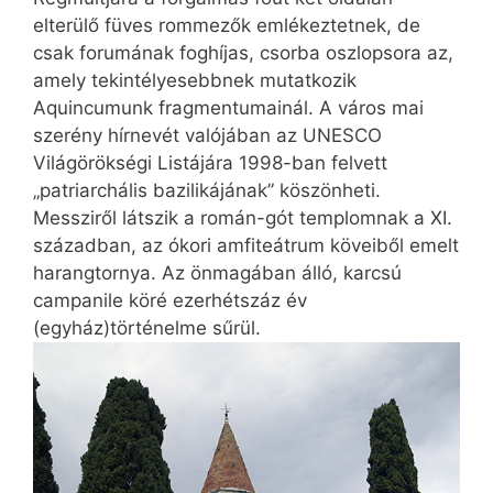
elterülő füves rommezők emlékeztetnek, de
csak forumának foghíjas, csorba oszlopsora az,
amely tekintélyesebbnek mutatkozik
Aquincumunk fragmentumainál. A város mai
szerény hírnevét valójában az UNESCO
Világörökségi Listájára 1998-ban felvett
„patriarchális bazilikájának” köszönheti.
Messziről látszik a román-gót templomnak a XI.
században, az ókori amfiteátrum köveiből emelt
harangtornya. Az önmagában álló, karcsú
campanile köré ezerhétszáz év
(egyház)történelme sűrül.