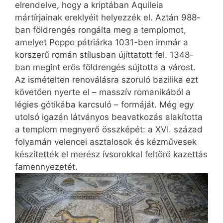
elrendelve, hogy a kriptában Aquileia
mártírjainak ereklyéit helyezzék el. Aztán 988-
ban földrengés rongálta meg a templomot,
amelyet Poppo pátriárka 1031-ben immár a
korszerű román stílusban újíttatott fel. 1348-
ban megint erős földrengés sújtotta a várost.
Az ismételten renoválásra szoruló bazilika ezt
követően nyerte el – masszív romanikából a
légies gótikába karcsuló – formáját. Még egy
utolsó igazán látványos beavatkozás alakította
a templom megnyerő összképét: a XVI. század
folyamán velencei asztalosok és kézművesek
készítették el merész ívsorokkal feltörő kazettás
famennyezetét.