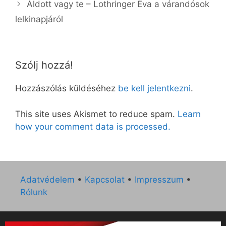
Áldott vagy te – Lothringer Éva a várandósok
lelkinapjáról
Szólj hozzá!
Hozzászólás küldéséhez
be kell jelentkezni
.
This site uses Akismet to reduce spam.
Learn
how your comment data is processed.
Adatvédelem
•
Kapcsolat
•
Impresszum
•
Rólunk