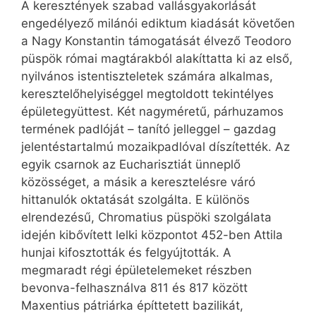
A keresztények szabad vallásgyakorlását
engedélyező milánói ediktum kiadását követően
a Nagy Konstantin támogatását élvező Teodoro
püspök római magtárakból alakíttatta ki az első,
nyilvános istentiszteletek számára alkalmas,
keresztelőhelyiséggel megtoldott tekintélyes
épületegyüttest. Két nagyméretű, párhuzamos
termének padlóját – tanító jelleggel – gazdag
jelentéstartalmú mozaikpadlóval díszítették. Az
egyik csarnok az Eucharisztiát ünneplő
közösséget, a másik a keresztelésre váró
hittanulók oktatását szolgálta. E különös
elrendezésű, Chromatius püspöki szolgálata
idején kibővített lelki központot 452-ben Attila
hunjai kifosztották és felgyújtották. A
megmaradt régi épületelemeket részben
bevonva-felhasználva 811 és 817 között
Maxentius pátriárka építtetett bazilikát,