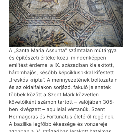
A „Santa Maria Assunta” számtalan műtárgya
és építészeti értéke közül mindenképpen
említést érdemel a IX. században kialakított,
háromhajós, később képciklusokkal kifestett
„freskós kripta”. A mennyezetének boltozatain
és az oldalfalakon sorjázó, fakuló jelenetek
többek között a Szent Márk közvetlen
követőiként számon tartott – valójában 305-
ben kivégzett – aquileiai vértanúk, Szent
Hermagoras és Fortunatus életéről regélnek.
A bazilika legfőbb ékessége és vonz­ereje
azonban a IV. században lerakott hatalmas,