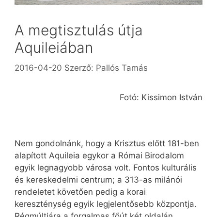
A megtisztulás útja
Aquileiában
2016-04-20
Szerző:
Pallós Tamás
Fotó: Kissimon István
Nem gondolnánk, hogy a Krisztus előtt 181-ben
alapított Aquileia egykor a Római Birodalom
egyik legnagyobb városa volt. Fontos kulturális
és kereskedelmi centrum; a 313-as milánói
rendeletet követően pedig a korai
kereszténység egyik legjelentősebb központja.
Régmúltjára a forgalmas főút két oldalán