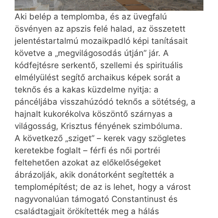
Aki belép a templomba, és az üvegfalú
ösvényen az apszis felé halad, az összetett
jelentéstartalmú mozaikpadló képi tanításait
követve a „megvilágosodás útján” jár. A
kódfejtésre serkentő, szellemi és spirituális
elmélyülést segítő archaikus képek sorát a
teknős és a kakas küzdelme nyitja: a
páncéljába visszahúzódó teknős a sötétség, a
hajnalt kukorékolva köszöntő szárnyas a
világosság, Krisztus fényének szimbóluma.
A következő „sziget” – kerek vagy szögletes
keretekbe foglalt – férfi és női portréi
feltehetően azokat az előkelőségeket
ábrázolják, akik donátorként segítették a
templomépítést; de az is lehet, hogy a várost
nagyvonalúan támogató Constantinust és
családtagjait örökítették meg a hálás