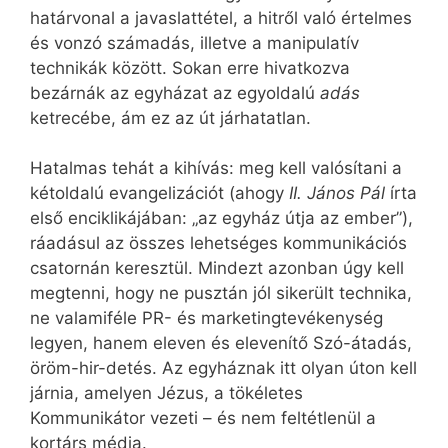
határvonal a javaslattétel, a hitről való értelmes
és vonzó számadás, illetve a manipulatív
technikák között. Sokan erre hivatkozva
bezárnák az egyházat az egyoldalú
adás
ketrecébe, ám ez az út járhatatlan.
Hatalmas tehát a kihívás: meg kell valósítani a
kétoldalú evangelizációt (ahogy
II. János Pál
írta
első enciklikájában: „az egyház útja az ember”),
ráadásul az összes lehetséges kommunikációs
csatornán keresztül. Mindezt azonban úgy kell
megtenni, hogy ne pusztán jól sikerült technika,
ne valamiféle PR- és marketingtevékenység
legyen, hanem eleven és elevenítő Szó-átadás,
öröm-hir-detés. Az egyháznak itt olyan úton kell
járnia, amelyen Jézus, a tökéletes
Kommunikátor vezeti – és nem feltétlenül a
kortárs média.