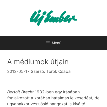
Kilépés
a
tartalomba
Menü
A médiumok útjain
2012-05-17
Szerző:
Török Csaba
Bertolt Brecht
1932-ben egy írásában
foglalkozott a korában hatalmas lelkesedést, de
ugyanakkor vészjósló hangokat is kiváltó