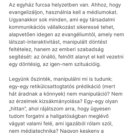
Az egyház furcsa helyzetben van. Ahhoz, hogy
evangelizáljon, használnia kell a médiumokat.
Ugyanakkor sok minden, ami egy társadalmi
kommunikációs vállalkozást sikeressé tehet,
alapvetően idegen az evangéliumtól, amely nem
látszat-interaktivitást, manipulált döntést
feltételez, hanem az emberi szabadság
segítését: az önálló, felnőtt alanyt el kell vezetni
egy döntésig, az igen-nem szituációig.
Legyünk őszinték, manipulálni mi is tudunk:
egy-egy retikülcsattogtatós prédikáció (mert
hát áradnak a könnyek) nem manipuláció? Nem
az érzelmek kizsákmányolása? Egy-egy olyan
„hittan”, ahol rájátszom arra, hogy ügyesen
tudom forgatni a hallgatóságban meglévő
vágyat valami felé, ami igazából rólam szól,
nem médiatechnika? Nagyon keskeny a