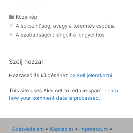
Kategória
Közelkép
A sokszínűség, avagy a teremtés csodája
A szabadságért lángolt a lengyel hős
Szólj hozzá!
Hozzászólás küldéséhez
be kell jelentkezni
.
This site uses Akismet to reduce spam.
Learn
how your comment data is processed.
Adatvédelem
•
Kapcsolat
•
Impresszum
•