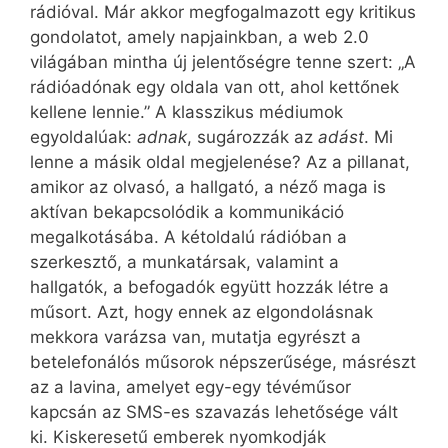
rádióval. Már akkor megfogalmazott egy kritikus
gondolatot, amely napjainkban, a web 2.0
világában mintha új jelentőségre tenne szert: „A
rádióadónak egy oldala van ott, ahol kettőnek
kellene lennie.” A klasszikus médiumok
egyoldalúak:
adnak
, sugározzák az
adást
. Mi
lenne a másik oldal megjelenése? Az a pillanat,
amikor az olvasó, a hallgató, a néző maga is
aktívan bekapcsolódik a kommunikáció
megalkotásába. A kétoldalú rádióban a
szerkesztő, a munkatársak, valamint a
hallgatók, a befogadók együtt hozzák létre a
műsort. Azt, hogy ennek az elgondolásnak
mekkora varázsa van, mutatja egyrészt a
betelefonálós műsorok népszerűsége, másrészt
az a lavina, amelyet egy-egy tévéműsor
kapcsán az SMS-es szavazás lehetősége vált
ki. Kiskeresetű emberek nyomkodják