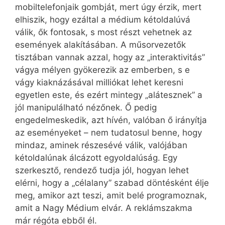
mobiltelefonjaik gombját, mert úgy érzik, mert
elhiszik, hogy ezáltal a médium kétoldalúvá
válik, ők fontosak, s most részt vehetnek az
események alakításában. A műsorvezetők
tisztában vannak azzal, hogy az „interaktivitás”
vágya mélyen gyökerezik az emberben, s e
vágy kiaknázásával milliókat lehet keresni
egyetlen este, és ezért mintegy „alátesznek” a
jól manipulálható nézőnek. Ő pedig
engedelmeskedik, azt hívén, valóban ő irányítja
az eseményeket – nem tudatosul benne, hogy
mindaz, aminek részesévé válik, valójában
kétoldalúnak álcázott egyoldalúság. Egy
szerkesztő, rendező tudja jól, hogyan lehet
elérni, hogy a „célalany” szabad döntésként élje
meg, amikor azt teszi, amit belé programoznak,
amit a Nagy Médium elvár. A reklámszakma
már régóta ebből él.