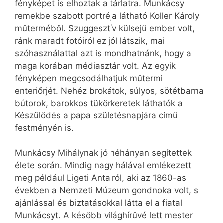
fényképet is elhoztak a tárlatra. Munkácsy
remekbe szabott portréja látható Koller Károly
műterméből. Szuggesztív külsejű ember volt,
ránk maradt fotóiról ez jól látszik, mai
szóhasználattal azt is mondhatnánk, hogy a
maga korában médiasztár volt. Az egyik
fényképen megcsodálhatjuk műtermi
enteriőrjét. Nehéz brokátok, súlyos, sötétbarna
bútorok, barokkos tükörkeretek láthatók a
Készülődés a papa születésnapjára című
festményén is.
Munkácsy Mihálynak jó néhányan segítettek
élete során. Mindig nagy hálával emlékezett
meg például Ligeti Antalról, aki az 1860-as
években a Nemzeti Múzeum gondnoka volt, s
ajánlással és biztatásokkal látta el a fiatal
Munkácsyt. A később világhírűvé lett mester