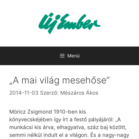
Kilépés
a
tartalomba
Menü
„A mai világ mesehőse”
2014-11-03
Szerző:
Mészáros Ákos
Móricz Zsigmond 1910-ben kis
könyvecskéjében így írt a festő pályájáról: „A
munkácsi kis árva, elhagyatva, száz baj között,
semmi nélkül indult el a világon. És a nagy-nagy