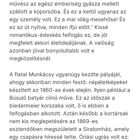
művész az egész emberiség gyásza mellett
szállott a koporsóba. És ez a kettő ugyanaz az
egy személy volt. Ez a mai világ mesehőse! És
ez az út nyitva, minden ifjú előtt.” Kissé
romantikus-édeskés felfogás ez, de jól
megfelelt akkori életideáljának. A valóság
azonban jóval bonyolultabb volt e
megközelítésnél.
A fiatal Munkácsy ugyanúgy kezdte pályáját,
ahogy akkoriban minden festő: népéletképeket
készített az 1860-as évek elején. Ilyen például a
Búsuló betyár című műve. Ez az időszak a
biedermeier korszaka volt, ő is ebben a
felfogásban alkotott. Aztán később a kortársak
nem kis meglepetésére az 1869-es
esztendőben megszületett a Siralomház, amely
egy csapásra híressé tette. Óriási ugrás volt ez: