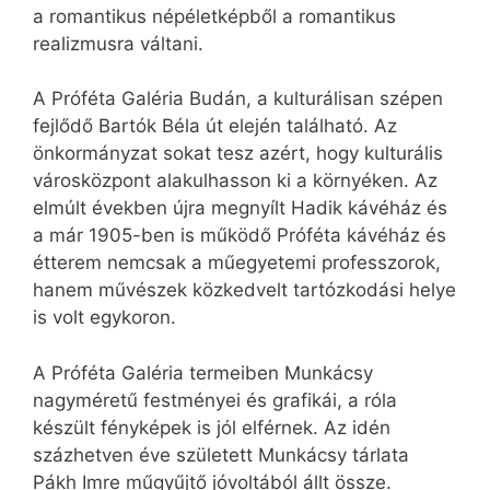
a romantikus népéletképből a romantikus
realizmusra váltani.
A Próféta Galéria Budán, a kulturálisan szépen
fejlődő Bartók Béla út elején található. Az
önkormányzat sokat tesz azért, hogy kulturális
városközpont alakulhasson ki a környéken. Az
elmúlt években újra megnyílt Hadik kávéház és
a már 1905-ben is működő Próféta kávéház és
étterem nemcsak a műegyetemi professzorok,
hanem művészek közkedvelt tartózkodási helye
is volt egykoron.
A Próféta Galéria termeiben Munkácsy
nagyméretű festményei és grafikái, a róla
készült fényképek is jól elférnek. Az idén
százhetven éve született Munkácsy tárlata
Pákh Imre műgyűjtő jóvoltából állt össze.