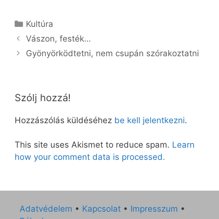
Kategória
Kultúra
Vászon, festék…
Gyönyörködtetni, nem csupán szórakoztatni
Szólj hozzá!
Hozzászólás küldéséhez
be kell jelentkezni
.
This site uses Akismet to reduce spam.
Learn
how your comment data is processed.
Adatvédelem
•
Kapcsolat
•
Impresszum
•