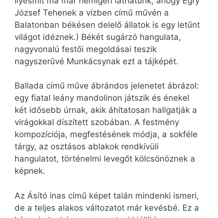
ilyesmit ma már nemigen láthatunk, ahogy Egry
József Tehenek a vízben című művén a
Balatonban békésen delelő állatok is egy letűnt
világot idéznek.) Békét sugárzó hangulata,
nagyvonalú festői megoldásai teszik
nagyszerűvé Munkácsynak ezt a tájképét.
Ballada című műve ábrándos jelenetet ábrázol:
egy fiatal leány mandolinon játszik és énekel
két idősebb úrnak, akik áhítatosan hallgatják a
virágokkal díszített szobában. A festmény
kompozíciója, megfestésének módja, a sokféle
tárgy, az osztásos ablakok rendkívüli
hangulatot, történelmi levegőt kölcsönöznek a
képnek.
Az Ásító inas című képet talán mindenki ismeri,
de a teljes alakos változatot már kevésbé. Ez a