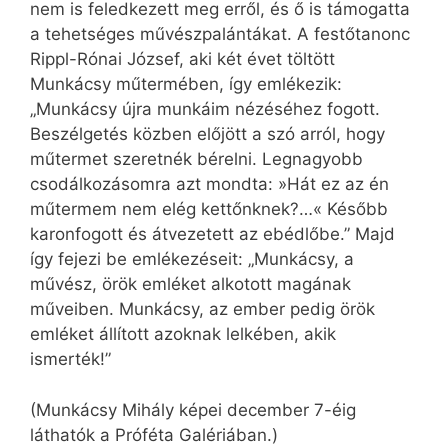
nem is feledkezett meg erről, és ő is támogatta
a tehetséges művészpalántákat. A festőtanonc
Rippl-Rónai József, aki két évet töltött
Munkácsy műtermében, így emlékezik:
„Munkácsy újra munkáim nézéséhez fogott.
Beszélgetés közben előjött a szó arról, hogy
műtermet szeretnék bérelni. Legnagyobb
csodálkozásomra azt mondta: »Hát ez az én
műtermem nem elég kettőnknek?…« Később
karonfogott és átvezetett az ebédlőbe.” Majd
így fejezi be emlékezéseit: „Munkácsy, a
művész, örök emléket alkotott magának
műveiben. Munkácsy, az ember pedig örök
emléket állított azoknak lelkében, akik
ismerték!”
(Munkácsy Mihály képei december 7-éig
láthatók a Próféta Galériában.)