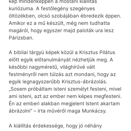
kép mindenképpen a mostani kiállítás
kuriózuma. A festőlegény szegényes
öltözékben, olcsó szobájában ébredezik éppen.
Amikor ez a mű készült, még nem tudhatta
magáról, hogy egyszer majd paloták ura lesz
Párizsban.
A bibliai tárgyú képek közül a Krisztus Pilátus
előtt egyik előtanulmányát nézhetjük meg. A
későbbi nagyméretű, világhírűvé vált
festményről nem túlzás azt mondani, hogy az
egyik legnagyszerűbb Krisztus-ábrázolás.
„Sosem próbáltam isteni személyt festeni, mivel
ami isteni, azt az ember nem képes megfesteni.
Én az emberi alakban megjelent Istent akartam
ábrázolni” – írta művéről maga Munkácsy.
A kiállítás érdekessége, hogy jó néhány