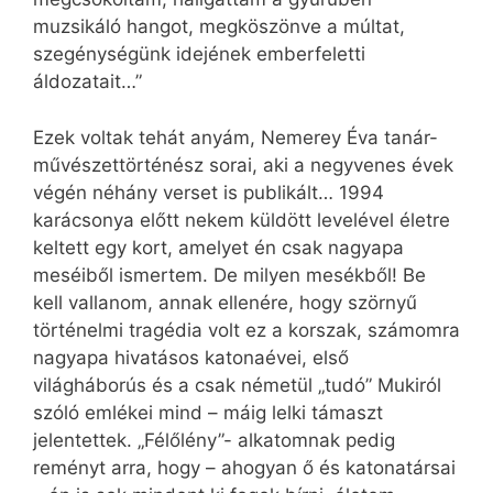
muzsikáló hangot, megköszönve a múltat,
szegénységünk idejének emberfeletti
áldozatait…”
Ezek voltak tehát anyám, Nemerey Éva tanár-
művészettörténész sorai, aki a negyvenes évek
végén néhány verset is publikált… 1994
karácsonya előtt nekem küldött levelével életre
keltett egy kort, amelyet én csak nagyapa
meséiből ismertem. De milyen mesékből! Be
kell vallanom, annak ellenére, hogy szörnyű
történelmi tragédia volt ez a korszak, számomra
nagyapa hivatásos katonaévei, első
világháborús és a csak németül „tudó” Mukiról
szóló emlékei mind – máig lelki támaszt
jelentettek. „Félőlény”- alkatomnak pedig
reményt arra, hogy – ahogyan ő és katonatársai