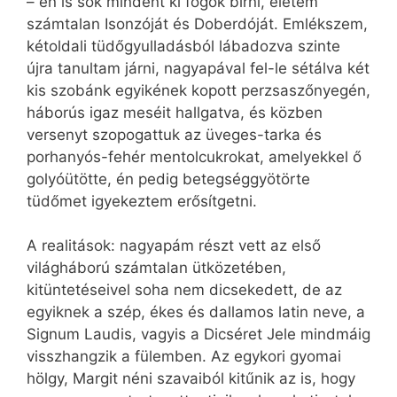
– én is sok mindent ki fogok bírni, életem
számtalan Isonzóját és Doberdóját. Emlékszem,
kétoldali tüdőgyulladásból lábadozva szinte
újra tanultam járni, nagyapával fel-le sétálva két
kis szobánk egyikének kopott perzsaszőnyegén,
háborús igaz meséit hallgatva, és közben
versenyt szopogattuk az üveges-tarka és
porhanyós-fehér mentolcukrokat, amelyekkel ő
golyóütötte, én pedig betegséggyötörte
tüdőmet igyekeztem erősítgetni.
A realitások: nagyapám részt vett az első
világháború számtalan ütközetében,
kitüntetéseivel soha nem dicsekedett, de az
egyiknek a szép, ékes és dallamos latin neve, a
Signum Laudis, vagyis a Dicséret Jele mindmáig
visszhangzik a fülemben. Az egykori gyomai
hölgy, Margit néni szavaiból kitűnik az is, hogy