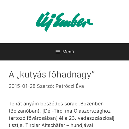
Kilépés
a
tartalomba
Menü
A „kutyás főhadnagy”
2015-01-28
Szerző:
Petrőczi Éva
Tehát anyám beszédes sorai: „Bozenben
(Bolzanóban), [Dél-Tirol ma Olaszországhoz
tartozó fővárosában] él a 23. vadászzászlóalj
tisztje, Tiroler Altschäfer – hundjával