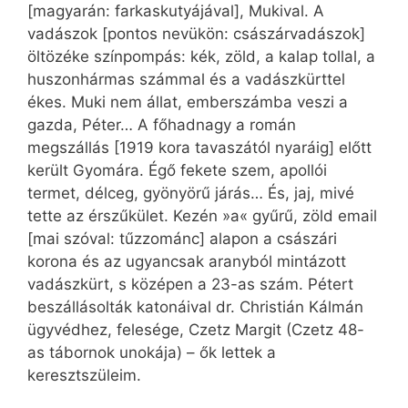
[magyarán: farkaskutyájával], Mukival. A
vadászok [pontos nevükön: császárvadászok]
öltözéke színpompás: kék, zöld, a kalap tollal, a
huszonhármas számmal és a vadászkürttel
ékes. Muki nem állat, emberszámba veszi a
gazda, Péter… A főhadnagy a román
megszállás [1919 kora tavaszától nyaráig] előtt
került Gyomára. Égő fekete szem, apollói
termet, délceg, gyönyörű járás… És, jaj, mivé
tette az érszűkület. Kezén »a« gyűrű, zöld email
[mai szóval: tűzzománc] alapon a császári
korona és az ugyancsak aranyból mintázott
vadászkürt, s középen a 23-as szám. Pétert
beszállásolták katonáival dr. Christián Kálmán
ügyvédhez, felesége, Czetz Margit (Czetz 48-
as tábornok unokája) – ők lettek a
keresztszüleim.