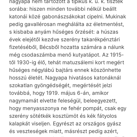
nagyapa nem tartozott a tipikus k. u. k. tisztek
sorába: hiszen minden további nélkül beállt
katonái közé gabonászsákokat cipelni. Mukinak
pedig gavallérosan meghálálta az életmentést,
s kisbaba anyám hűséges őrzését: a húszas
évek elejétől kezdve szerény takarékpénztári
fizetéséből, Bécsből hozatta számára a nálunk
még csodaszámba menő kutyatápot. Az 1915-
től 1930-ig élő, tehát matuzsálemi kort megért
hűséges négylábú bajtárs ennek köszönhette
hosszú életét. Nagyapa hivatásos katonáknál
szokatlan gyöngédségét, megértését jelzi
továbbá, hogy 1919. május 6-án, amikor
nagymamát elvette feleségül, beleegyezett,
hogy menyasszonya ne fehér pompát, csak egy
szerény sötétkék kosztümöt és kék fátyolos
kalapkát viseljen. Egyrészt az országos gyász
és veszteségek miatt, másrészt pedig azért,