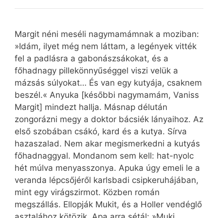
Margit néni meséli nagymamámnak a moziban:
»Idám, ilyet még nem láttam, a legények vitték
fel a padlásra a gabonászsákokat, és a
főhadnagy pillekönnyűséggel viszi velük a
mázsás súlyokat… És van egy kutyája, csaknem
beszél.« Anyuka [későbbi nagymamám, Vaniss
Margit] mindezt hallja. Másnap délután
zongorázni megy a doktor bácsiék lányaihoz. Az
első szobában csákó, kard és a kutya. Sírva
hazaszalad. Nem akar megismerkedni a kutyás
főhadnaggyal. Mondanom sem kell: hat-nyolc
hét múlva menyasszonya. Apuka úgy emeli le a
veranda lépcsőjéről karlsbadi csipkeruhájában,
mint egy virágszirmot. Közben román
megszállás. Ellopják Mukit, és a Holler vendéglő
asztalához kötözik. Apa arra sétál: »Muki,