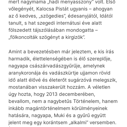
mert nagymama „hadi menyasszony” volt. Első
vőlegényét, Kalocsa Pistát ugyanis – ahogyan
az ő kedves, „szögedies”, édesanyjától, Idától
tanult, s hat szegedi internátusi éve alatt
fölszedett tájszólásában mondogatta –
„fölkoncolták szögényt a kirgizök”.
Amint a bevezetésben már jeleztem, e kis írás
harmadik, élettelenségében is élő szereplője,
nagyapa császárvadászgyűrűje, amelynek
aranykoronája és vadászkürtje ujjamon rövid
idő alatt élővé és életerőt sugárzóvá melegszik,
mostanában visszakerült hozzám. A véletlen
úgy hozta, hogy 2013 decemberében,
bevallom, nem a nagybetűs Történelem, hanem
inkább magántörténelmem körülményeinek
hatására, nagyapa, Muki és a gyűrű együtt
jelent meg egy korántsem „alkalmi” versemben.