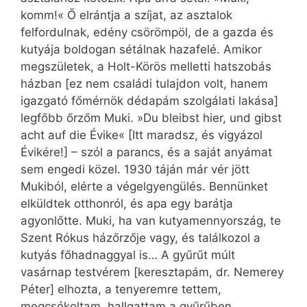
komm!« Ő elrántja a szíjat, az asztalok
felfordulnak, edény csörömpöl, de a gazda és
kutyája boldogan sétálnak hazafelé. Amikor
megszületek, a Holt-Körös melletti hatszobás
házban [ez nem családi tulajdon volt, hanem
igazgató főmérnök dédapám szolgálati lakása]
legfőbb őrzőm Muki. »Du bleibst hier, und gibst
acht auf die Évike« [Itt maradsz, és vigyázol
Évikére!] – szól a parancs, és a saját anyámat
sem engedi közel. 1930 táján már vér jött
Mukiból, elérte a végelgyengülés. Bennünket
elküldtek otthonról, és apa egy barátja
agyonlőtte. Muki, ha van kutyamennyország, te
Szent Rókus házőrzője vagy, és találkozol a
kutyás főhadnaggyal is… A gyűrűt múlt
vasárnap testvérem [keresztapám, dr. Nemerey
Péter] elhozta, a tenyeremre tettem,
megcsókoltam, hallgattam a gyűrűben