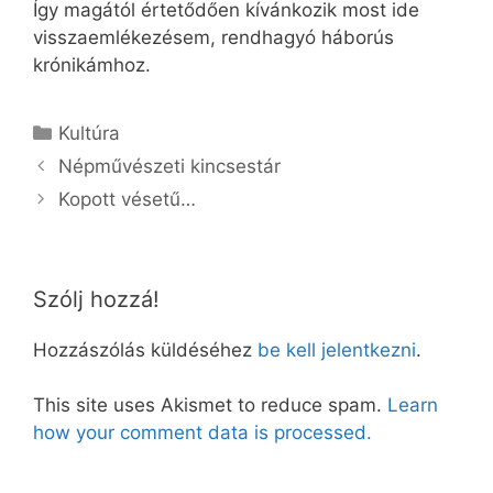
Így magától értetődően kívánkozik most ide
visszaemlékezésem, rendhagyó háborús
krónikámhoz.
Kategória
Kultúra
Népművészeti kincsestár
Kopott vésetű…
Szólj hozzá!
Hozzászólás küldéséhez
be kell jelentkezni
.
This site uses Akismet to reduce spam.
Learn
how your comment data is processed.