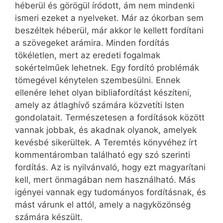
héberül és görögül íródott, ám nem mindenki
ismeri ezeket a nyelveket. Már az ókorban sem
beszéltek héberül, már akkor le kellett fordítani
a szövegeket arámira. Minden fordítás
tökéletlen, mert az eredeti fogalmak
sokértelműek lehetnek. Egy fordító problémák
tömegével kénytelen szembesülni. Ennek
ellenére lehet olyan bibliafordítást készíteni,
amely az átlaghívő számára közvetíti Isten
gondolatait. Természetesen a fordítások között
vannak jobbak, és akadnak olyanok, amelyek
kevésbé sikerültek. A Teremtés könyvéhez írt
kommentáromban található egy szó szerinti
fordítás. Az is nyilvánvaló, hogy ezt magyarítani
kell, mert önmagában nem használható. Más
igényei vannak egy tudományos fordításnak, és
mást várunk el attól, amely a nagyközönség
számára készült.