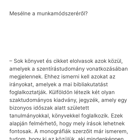
Mesélne a munkamódszeréről?
– Sok könyvet és cikket elolvasok azok közül,
amelyek a szentírástudomány vonatkozásában
megjelennek. Ehhez ismerni kell azokat az
irányokat, amelyek a mai bibliakutatást
foglalkoztatják. Külföldön létezik két olyan
szaktudományos kiadvány, jegyzék, amely egy
bizonyos időszak alatt született
tanulmányokkal, könyvekkel foglalkozik. Ezek
alapján felmérhető, hogy mely írások lehetnek
fontosak. A monográfiák szerzőit már ismerem,
tudom, hogy ki az közülük, aki mindenképpen