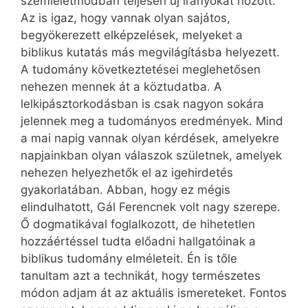
szemléletmódban teljesen új irányokat hozott.
Az is igaz, hogy vannak olyan sajátos,
begyökerezett elképzelések, melyeket a
biblikus kutatás más megvilágításba helyezett.
A tudomány következtetései meglehetősen
nehezen mennek át a köztudatba. A
lelkipásztorkodásban is csak nagyon sokára
jelennek meg a tudományos eredmények. Mind
a mai napig vannak olyan kérdések, amelyekre
napjainkban olyan válaszok születnek, amelyek
nehezen helyezhetők el az igehirdetés
gyakorlatában. Abban, hogy ez mégis
elindulhatott, Gál Ferencnek volt nagy szerepe.
Ő dogmatikával foglalkozott, de hihetetlen
hozzáértéssel tudta előadni hallgatóinak a
biblikus tudomány elméleteit. Én is tőle
tanultam azt a technikát, hogy természetes
módon adjam át az aktuális ismereteket. Fontos