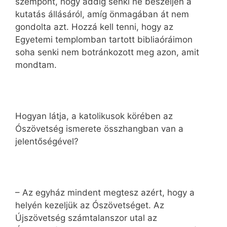
szempont, hogy addig senki ne beszéljen a
kutatás állásáról, amíg önmagában át nem
gondolta azt. Hozzá kell tenni, hogy az
Egyetemi templomban tartott bibliaóráimon
soha senki nem botránkozott meg azon, amit
mondtam.
Hogyan látja, a katolikusok körében az
Ószövetség ismerete összhangban van a
jelentőségével?
– Az egyház mindent megtesz azért, hogy a
helyén kezeljük az Ószövetséget. Az
Újszövetség számtalanszor utal az