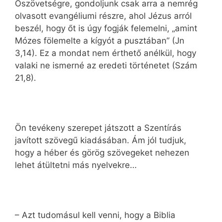
Ószövetségre, gondoljunk csak arra a nemrég
olvasott evangéliumi részre, ahol Jézus arról
beszél, hogy őt is úgy fogják felemelni, „amint
Mózes fölemelte a kígyót a pusztában” (Jn
3,14). Ez a mondat nem érthető anélkül, hogy
valaki ne ismerné az eredeti történetet (Szám
21,8).
Ön tevékeny szerepet játszott a Szentírás
javított szövegű kiadásában. Ám jól tudjuk,
hogy a héber és görög szövegeket nehezen
lehet átültetni más nyelvekre…
– Azt tudomásul kell venni, hogy a Biblia