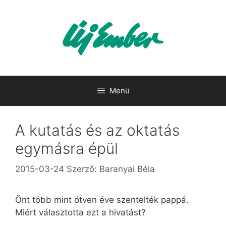
Kilépés
a
tartalomba
Menü
A kutatás és az oktatás
egymásra épül
2015-03-24
Szerző:
Baranyai Béla
Önt több mint ötven éve szentelték pappá.
Miért választotta ezt a hivatást?