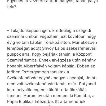
Egyenes út vezetett a tudományos, tanári pálya
felé?
– Tulajdonképpen igen. Eredetileg a szegedi
szemináriumban végeztem, ezt követően négy
évig voltam káplán Törökbálinton. Már eközben
lehetőséget adott Shvoy Lajos székesfehérvári
püspök arra, hogy bejárjak tanulni a Központi
Szemináriumba. Ennek elvégzése után néhány
hónapig Albertfalván voltam káplán. Ebben az
időben Esztergomban tanultak a
Székesfehérvári egyházmegye kispapjai, de ott
nem volt székesfehérvári tanár, ezért Potyondi
Imre helynök engem küldött oda filozófiát
tanítani. Három év után mentem ki Rómába, a
Pápai Biblikus Intézetbe. Itt a tanrendnek