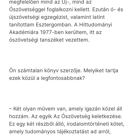
megfelelően mind az Új-, mind az
Ószövetséggel foglalkozni kellett. Ezután ó- és
újszövetségi egzegézist, valamint latint
tanítottam Esztergomban. A Hittudományi
Akadémiára 1977-ben kerültem, itt az
ószövetségi tanszéket vezettem.
Ön számtalan könyv szerzője. Melyiket tartja
ezek közül a legfontosabbnak?
– Két olyan művem van, amely igazán közel áll
hozzám. Az egyik Az Ószövetség keletkezése.
Ez egy két részből álló, irodalomtörténeti kötet,
amely tudományos tájékoztatást ad arról,