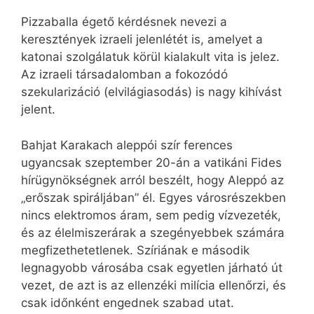
Pizzaballa égető kérdésnek nevezi a
keresztények izraeli jelenlétét is, amelyet a
katonai szolgálatuk körül kialakult vita is jelez.
Az izraeli társadalomban a fokozódó
szekularizáció (elvilágiasodás) is nagy kihívást
jelent.
Bahjat Karakach aleppói szír ferences
ugyancsak szeptember 20-án a vatikáni Fides
hírügynökségnek arról beszélt, hogy Aleppó az
„erőszak spiráljában” él. Egyes városrészekben
nincs elektromos áram, sem pedig vízvezeték,
és az élelmiszerárak a szegényebbek számára
megfizethetetlenek. Szíriának e második
legnagyobb városába csak egyetlen járható út
vezet, de azt is az ellenzéki milícia ellenőrzi, és
csak időnként engednek szabad utat.