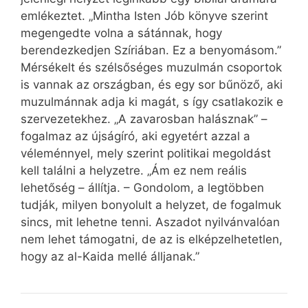
emlékeztet. „Mintha Isten Jób könyve szerint
megengedte volna a sátánnak, hogy
berendezkedjen Szíriában. Ez a benyomásom.”
Mérsékelt és szélsőséges muzulmán csoportok
is vannak az országban, és egy sor bűnöző, aki
muzulmánnak adja ki magát, s így csatlakozik e
szervezetekhez. „A zavarosban halásznak” –
fogalmaz az újságíró, aki egyetért azzal a
véleménnyel, mely szerint politikai megoldást
kell találni a helyzetre. „Ám ez nem reális
lehetőség – állítja. – Gondolom, a legtöbben
tudják, milyen bonyolult a helyzet, de fogalmuk
sincs, mit lehetne tenni. Aszadot nyilvánvalóan
nem lehet támogatni, de az is elképzelhetetlen,
hogy az al-Kaida mellé álljanak.”