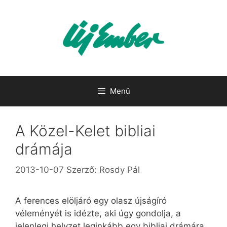
Kilépés
a
tartalomba
Menü
A Közel-Kelet bibliai
drámája
2013-10-07
Szerző:
Rosdy Pál
A ferences elöljáró egy olasz újságíró
véleményét is idézte, aki úgy gondolja, a
jelenlegi helyzet leginkább egy bibliai drámára