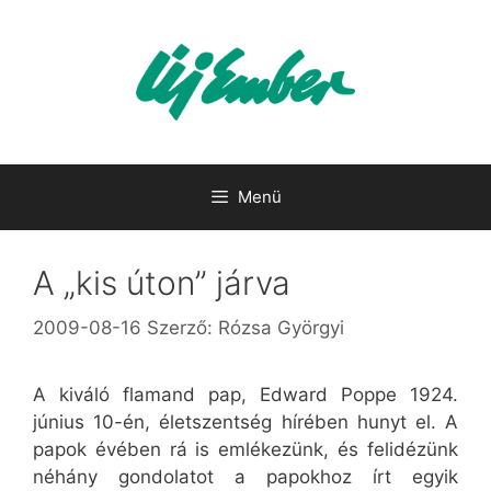
Kilépés
a
tartalomba
Menü
A „kis úton” járva
2009-08-16
Szerző:
Rózsa Györgyi
A kiváló flamand pap, Edward Poppe 1924.
június 10-én, életszentség hírében hunyt el. A
papok évében rá is emlékezünk, és felidézünk
néhány gondolatot a papokhoz írt egyik