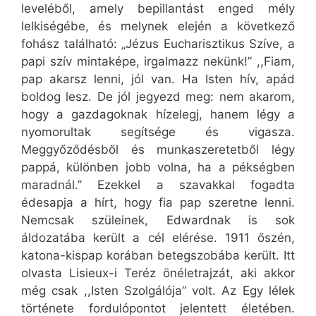
leveléből, amely bepillantást enged mély
lelkiségébe, és melynek elején a következő
fohász található: „Jézus Eucharisztikus Szíve, a
papi szív mintaképe, irgalmazz nekünk!” ,,Fiam,
pap akarsz lenni, jól van. Ha Isten hív, apád
boldog lesz. De jól jegyezd meg: nem akarom,
hogy a gazdagoknak hízelegj, hanem légy a
nyomorultak segítsége és vigasza.
Meggyőződésből és munkaszeretetből légy
pappá, különben jobb volna, ha a pékségben
maradnál.” Ezekkel a szavakkal fogadta
édesapja a hírt, hogy fia pap szeretne lenni.
Nemcsak szüleinek, Edwardnak is sok
áldozatába került a cél elérése. 1911 őszén,
katona-kispap korában betegszobába került. Itt
olvasta Lisieux-i Teréz önéletrajzát, aki akkor
még csak ,,Isten Szolgálója” volt. Az Egy lélek
története fordulópontot jelentett életében.