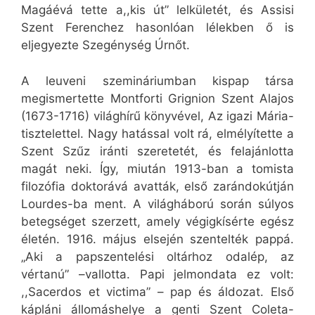
Magáévá tette a,,kis út” lelkületét, és Assisi
Szent Ferenchez hasonlóan lélekben ő is
eljegyezte Szegénység Úrnőt.
A leuveni szemináriumban kispap társa
megismertette Montforti Grignion Szent Alajos
(1673-1716) világhírű könyvével, Az igazi Mária-
tisztelettel. Nagy hatással volt rá, elmélyítette a
Szent Szűz iránti szeretetét, és felajánlotta
magát neki. Így, miután 1913-ban a tomista
filozófia doktorává avatták, első zarándokútján
Lourdes-ba ment. A világháború során súlyos
betegséget szerzett, amely végigkísérte egész
életén. 1916. május elsején szentelték pappá.
„Aki a papszentelési oltárhoz odalép, az
vértanú” –vallotta. Papi jelmondata ez volt:
,,Sacerdos et victima” – pap és áldozat. Első
kápláni állomáshelye a genti Szent Coleta-