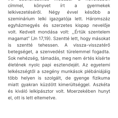
címmel, könyvet írt a gyermekek
lelkivezetéséről. Négy évvel később a
szeminárium lelki igazgatója lett. Háromszáz
egyházmegyés és szerzetes kispap nevelője
volt. Kedvelt mondása volt: ,,Értük szentelem
magamat” (Jn 17,19). Szentté lett, hogy másokat
is szentté tehessen. A vissza-visszatérő
betegséget, a szenvedést türelemmel fogadta.
Sok nehézség, támadás, meg nem értés kísérte
életének nyolc papi esztendejét. Az egyetemi
lelkészségtől a szegény munkások plébániájáig
több helyen is szolgált, de gyenge fizikuma
miatt gyakran küzdött kimerültséggel. Aszkéta
és kiváló lelkipásztor volt. Moerzekében hunyt
el, ott is lett eltemetve.