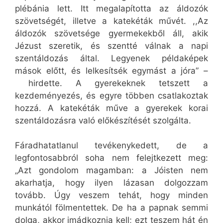
plébánia lett. Itt megalapította az áldozók
szövetségét, illetve a katekéták művét. ,,Az
áldozók szövetsége gyermekekből áll, akik
Jézust szeretik, és szentté válnak a napi
szentáldozás által. Legyenek példaképek
mások előtt, és lelkesítsék egymást a jóra” –
hirdette. A gyerekeknek tetszett a
kezdeményezés, és egyre többen csatlakoztak
hozzá. A katekéták műve a gyerekek korai
szentáldozásra való előkészítését szolgálta.
Fáradhatatlanul tevékenykedett, de a
legfontosabbról soha nem felejtkezett meg:
„Azt gondolom magamban: a Jóisten nem
akarhatja, hogy ilyen lázasan dolgozzam
tovább. Úgy veszem tehát, hogy minden
munkától fölmentettek. De ha a papnak semmi
dolga, akkor imádkoznia kell; ezt teszem hát én