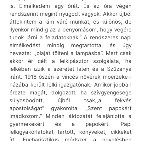
is. Elmélkedem egy órát. És az óra végén
rendszerint megint nyugodt vagyok. Akkor újból
áttekintem a rám váró munkát, és különös, de
ilyenkor mindig az a benyomásom, hogy végére
tudok járni a feladatoknak.” A rendszeres napi
elmélkedést mindig megtartotta, és úgy
nevezte: ,,olajat tölteni a lámpásba”. Mert csak
akkor ér célt a lelkipásztor szolgálata, ha
lelkében izzik a szeretet Isten és a Szűzanya
iránt. 1918 őszén a vincés nővérek moerzeke-i
házába került lelki igazgatónak. Amikor jobban
érezte magát, dolgozott; ha szívgyengesége
súlyosbodott, újból csak,,a fekvés
apostolságát” gyakorolta. „Szent papokért
imádkozom.” Minden áldozatát felajánlotta a
gyermekekért és a papokért. Papi
lelkigyakorlatokat tartott, könyveket, cikkeket
írt. Eucharisztikus módszer a nevelésben