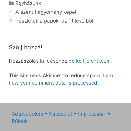
Kategória
Egyházunk
A szent hagyomány képei
Részletek a papokhoz írt levélből
Szólj hozzá!
Hozzászólás küldéséhez
be kell jelentkezni
.
This site uses Akismet to reduce spam.
Learn
how your comment data is processed.
Adatvédelem
•
Kapcsolat
•
Impresszum
•
Rólunk