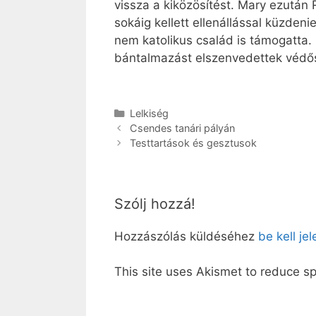
vissza a kiközösítést. Mary ezután
sokáig kellett ellenállással küzden
nem katolikus család is támogatta. 
bántalmazást elszenvedettek védős
Kategória
Lelkiség
Csendes tanári pályán
Testtartások és gesztusok
Szólj hozzá!
Hozzászólás küldéséhez
be kell je
This site uses Akismet to reduce 