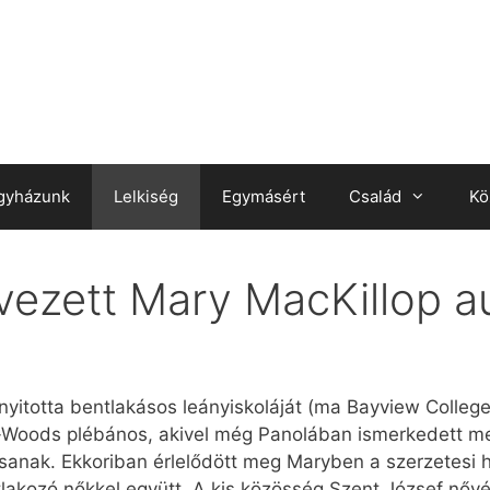
gyházunk
Lelkiség
Egymásért
Család
Kö
evezett Mary MacKillop a
itotta bentlakásos leányiskoláját (ma Bayview College)
n-Woods plébános, akivel még Panolában ismerkedett meg
issanak. Ekkoriban érlelődött meg Maryben a szerzetesi
lakozó nőkkel együtt. A kis közösség Szent József nőv