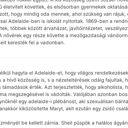
 életvitelt követtek, és elsősorban gyermekek oktatásá
zott, hogy mindig oda mennek, ahol szükség van rájuk,
rsai Adelaide-ben is iskolát nyitottak. 1869-ben a rendn
, többek között árvaházat, javítóintézetet, veszélyezte
. A nővérek egy része követte a mezőgazdasági vándorm
it keresték fel a vadonban.
lkül hagyta el Adelaide-et, hogy világos rendelkezések
 a hívő közösség is, s a nézeteltérések odáig fajultak, h
os támadások érték. Azt terjesztették, hogy alkoholista, h
ma megszegésével is vádolták. Valójában azonban bossz
elynöknél egy adelaide-i plébánost, aki szexuálisan bán
anakkor kiközösítette Maryt, akit ezután egy zsidó csal
ézményét be kellett zárnia. Sheil püspök a halálos ágyán