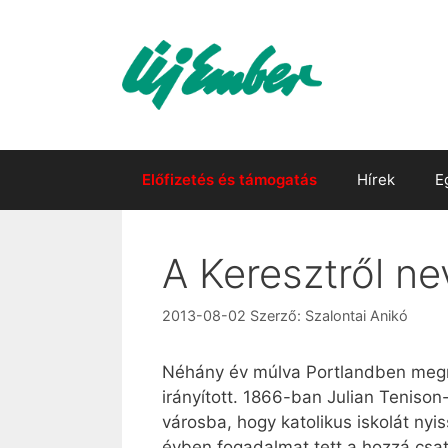
Kilépés
a
tartalomba
Előfizetés és támogatás
Hírek
E
A Keresztről n
2013-08-02
Szerző:
Szalontai Anikó
Néhány év múlva Portlandben megny
irányított. 1866-ban Julian Teniso
városba, hogy katolikus iskolát ny
évben fogadalmat tett a hozzá csat