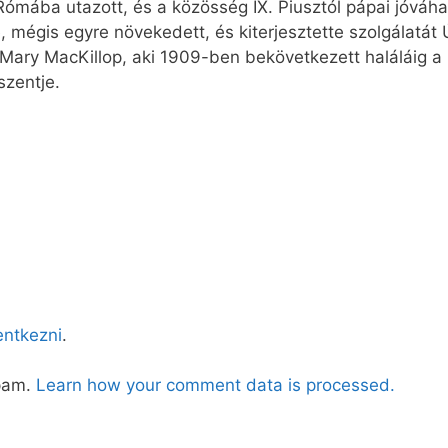
 Rómába utazott, és a közösség IX. Piusztól pápai jóvá
ie, mégis egyre növekedett, és kiterjesztette szolgálatá
Mary MacKillop, aki 1909-ben bekövetkezett haláláig a k
zentje.
lentkezni
.
spam.
Learn how your comment data is processed.