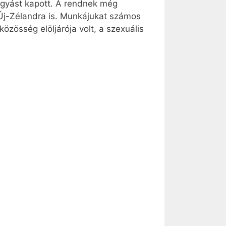
hagyást kapott. A rendnek még
t Új-Zélandra is. Munkájukat számos
özösség elöljárója volt, a szexuális