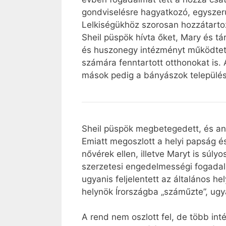
gondviselésre hagyatkozó, egyszerű
Lelkiségükhöz szorosan hozzátarto
Sheil püspök hívta őket, Mary és tá
és huszonegy intézményt működtettek
számára fenntartott otthonokat is
mások pedig a bányászok települése
Sheil püspök megbetegedett, és ané
Emiatt megoszlott a helyi papság és
nővérek ellen, illetve Maryt is súly
szerzetesi engedelmességi fogadal
ugyanis feljelentett az általános h
helynök Írországba „száműzte”, ugy
A rend nem oszlott fel, de több int