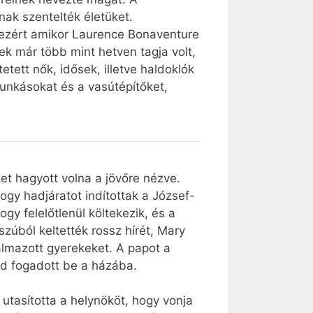
nak szentelték életüket.
 ezért amikor Laurence Bonaventure
ek már több mint hetven tagja volt,
tett nők, idősek, illetve haldoklók
unkásokat és a vasútépítőket,
et hagyott volna a jövőre nézve.
ogy hadjáratot indítottak a József-
ogy felelőtlenül költekezik, és a
úból keltették rossz hírét, Mary
talmazott gyerekeket. A papot a
ád fogadott be a házába.
 utasította a helynököt, hogy vonja