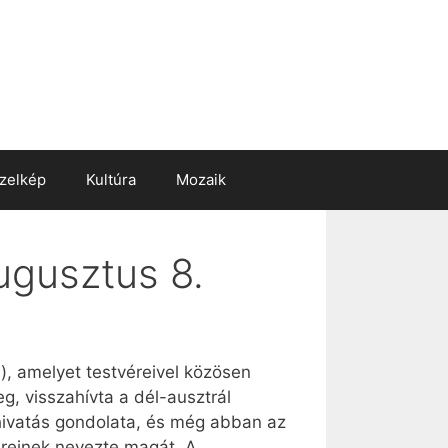
zelkép
Kultúra
Mozaik
ugusztus 8.
, amelyet testvéreivel közösen
, visszahívta a dél-ausztrál
 hivatás gondolata, és még abban az
éreinek nevezte magát. A