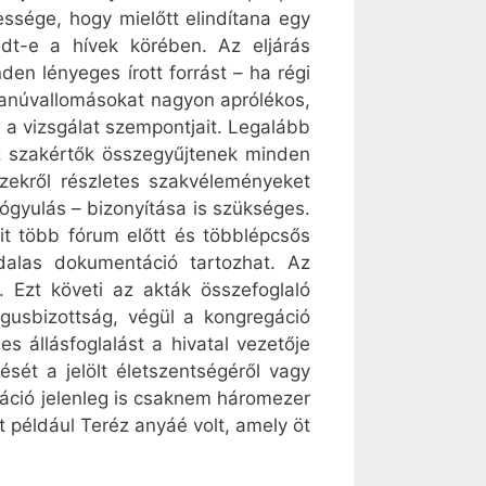
ssége, hogy mielőtt elindítana egy
jedt-e a hívek körében. Az eljárás
den lényeges írott forrást – ha régi
 tanúvallomásokat nagyon aprólékos,
a a vizsgálat szempontjait. Legalább
sz szakértők összegyűjtenek minden
zekről részletes szakvéleményeket
ógyulás – bizonyítása is szükséges.
áit több fórum előtt és többlépcsős
dalas dokumentáció tartozhat. Az
 Ezt követi az akták összefoglaló
ógusbizottság, végül a kongregáció
 állásfoglalást a hivatal vezetője
sét a jelölt életszentségéről vagy
gáció jelenleg is csaknem háromezer
nt például Teréz anyáé volt, amely öt