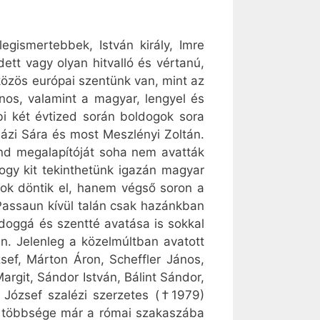
gismertebbek, István király, Imre
dett vagy olyan hitvalló és vértanú,
özös európai szentünk van, mint az
János, valamint a magyar, lengyel és
i két évtized során boldogok sora
házi Sára és most Meszlényi Zoltán.
end megalapítóját soha nem avatták
ogy kit tekinthetünk igazán magyar
sok döntik el, hanem végső soron a
t Passaun kívül talán csak hazánkban
doggá és szentté avatása is sokkal
in. Jelenleg a közelmúltban avatott
sef, Márton Áron, Scheffler János,
argit, Sándor István, Bálint Sándor,
 József szalézi szerzetes (†1979)
k többsége már a római szakaszába