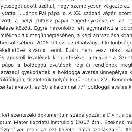
yességet adott azáltal, hogy személyesen végezte az
olytatta II. János Pál pápa is. A XX. század végén ezér
zött, a helyi kultusz pápai engedélyezése és az eg
delése között. Egyre hasonlóbb lett egymáshoz a boldo
emléknapjaik megünneplésében, a képi ábrázolásaikba
gbecsülésében. 2005-től ezt az elhalványult különbség
zékelhetővé kívánta tenni. Ezért nem vesz részt s
s apostoli levelének kihirdetésével általában a Szen
 pápa a boldoggá avatások régi-új rendjének meg
zázadi gyakorlattal: a boldoggá avatás ünnepélyes ki
őföldjén, tiszteletük helyén kerülhet sor. XVI. Bened
szentet avatott, és 60 alkalommal 771 boldoggá avatás k
ét két szentszéki dokumentum szabályozza: a Divinus per
orum Mater kezdetű instrukció (2007 óta). Ezeknek me
gyházmegyei, majd az ezt követő római szakaszából. Az 