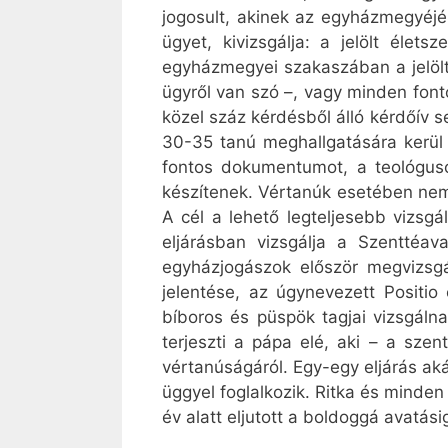
jogosult, akinek az egyházmegyéjé
ügyet, kivizsgálja: a jelölt élet
egyházmegyei szakaszában a jelölt é
ügyről van szó –, vagy minden font
közel száz kérdésből álló kérdőív s
30-35 tanú meghallgatására kerül 
fontos dokumentumot, a teológuso
készítenek. Vértanúk esetében nem,
A cél a lehető legteljesebb vizsgá
eljárásban vizsgálja a Szenttéa
egyházjogászok először megvizsgá
jelentése, az úgynevezett Positio
bíboros és püspök tagjai vizsgáln
terjeszti a pápa elé, aki – a sze
vértanúságáról. Egy-egy eljárás ak
üggyel foglalkozik. Ritka és minden 
év alatt eljutott a boldoggá avatási