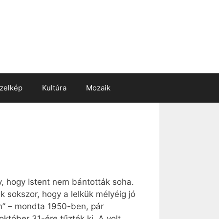
zelkép
Kultúra
Mozaik
y, hogy Istent nem bántották soha.
ük sokszor, hogy a lelkük mélyéig jó
ben” – mondta 1950-ben, pár
któber 31-ére tűzték ki. A volt