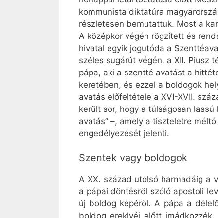
kommunista diktatúra magyarországi
részletesen bemutattuk. Most a ka
A középkor végén rögzített és rend
hivatal egyik jogutóda a Szenttéav
széles sugárút végén, a XII. Piusz 
pápa, aki a szentté avatást a hitté
keretében, és ezzel a boldogok hely
avatás előfeltétele a XVI-XVII. szá
került sor, hogy a túlságosan lassú
avatás” –, amely a tiszteletre méltó
engedélyezését jelenti.
Szentek vagy boldogok
A XX. század utolsó harmadáig a vat
a pápai döntésről szóló apostoli l
új boldog képéről. A pápa a délelő
boldog ereklyéi előtt imádkozzék.