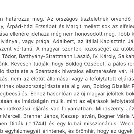
n határozza meg. Az országos tiszteletnek örvendő le
ly, Árpád-házi Erzsébet és Margit mellett sok az elfele
zása ellenére idehaza még nem honosodott meg. Több k
lylányai, vagy prágai Adalbert, az itáliai Kapisztrán 
zent vértanú. A magyar szentek közösségét az utóbb
Tódor, Batthyány-Strattmann László, IV. Károly, Salka
nánk. Kevesen tudják, hogy Boldog Özsébet, a pálos r
ó tisztelete a Szentszék hivatalos elismerésére vár. H
ás, nem az életút állomásai vagy a lefolytatott eljárá
értnek olaszországi tisztelete alig van, Boldog Gizellá
megbecsülés. Ehhez hasonlóan az új magyar jelöltek bol
tásán és imádságán múlik, mint az eljárások lefolytató
vonatkozású eljárás van folyamatban: Mindszenty Józ
 Marcell, Brenner János, Kaszap István, Bogner Mária M
men Didák (†1744) és egy kubai misszionárius, Wech
öbb egyházmegyét érintenek, és örömhír, hogy az ügye