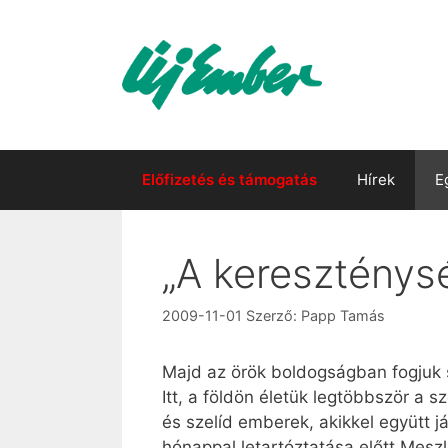
Kilépés
a
tartalomba
Előfizetés és támogatás
Hírek
E
„A kereszténys
2009-11-01
Szerző:
Papp Tamás
Majd az örök boldogságban fogjuk s
Itt, a földön életük legtöbbször a s
és szelíd emberek, akikkel együtt j
hónappal letartóztatása előtt Meszl