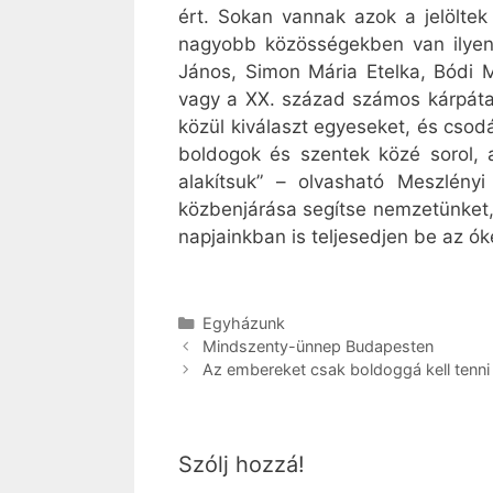
ért. Sokan vannak azok a jelöltek
nagyobb közösségekben van ilyen 
János, Simon Mária Etelka, Bódi 
vagy a XX. század számos kárpátalj
közül kiválaszt egyeseket, és cso
boldogok és szentek közé sorol, a
alakítsuk” – olvasható Meszlény
közbenjárása segítse nemzetünket,
napjainkban is teljesedjen be az ó
Kategória
Egyházunk
Mindszenty-ünnep Budapesten
Az embereket csak boldoggá kell tenni
Szólj hozzá!