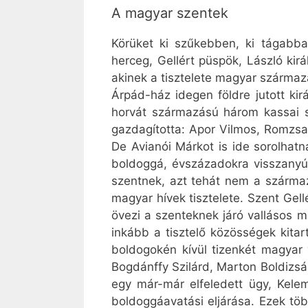
A magyar szentek
Körüket ki szűkebben, ki tágabba
herceg, Gellért püspök, László kirá
akinek a tisztelete magyar szárma
Árpád-ház idegen földre jutott kirá
horvát származású három kassai s
gazdagította: Apor Vilmos, Romzsa 
De Avianói Márkot is ide sorolhat
boldoggá, évszázadokra visszanyúl
szentnek, azt tehát nem a származ
magyar hívek tisztelete. Szent Gell
övezi a szenteknek járó vallásos 
inkább a tisztelő közösségek kitar
boldogokén kívül tizenkét magyar 
Bogdánffy Szilárd, Marton Boldizsár
egy már-már elfeledett ügy, Kele
boldoggáavatási eljárása. Ezek t