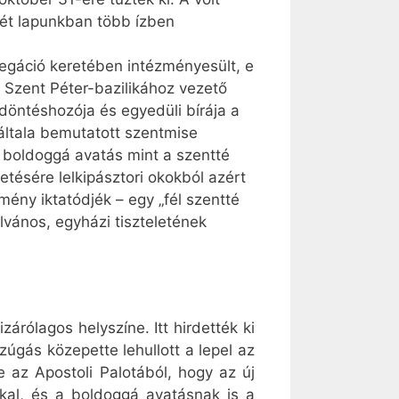
tét lapunkban több ízben
regáció keretében intézményesült, e
 Szent Péter-bazilikához vezető
 döntéshozója és egyedüli bírája a
 általa bemutatott szentmise
A boldoggá avatás mint a szentté
tésére lelkipásztori okokból azért
mény iktatódjék – egy „fél szentté
ilvános, egyházi tiszteletének
árólagos helyszíne. Itt hirdették ki
úgás közepette lehullott a lepel az
e az Apostoli Palotából, hogy az új
kkal, és a boldoggá avatásnak is a