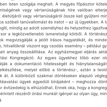
ben Isten szolgája meghalt. A megyés főpásztor kötele
szentségének vagy vértanúságának híre valóban elter
letútjáról vagy vértanúságáról össze kell gyűjteni min
os szóbeli tanúvallomást és iratot – az új ügyekben. A
egíti, mindig az adott személyhez és helyzethez igazítv
sor a legközvetlenebb ismeretségi körből. A történé
k megvizsgálják a jelölt írásos hagyatékát, és minde
 hitvallóknál viszont egy csodás esemény – például gy
lati anyag összeállítása. Az egyházmegyei eljárás akt
vatási Kongregáció. Az egyes ügyekhez több ezer ol
lják a dokumentáció hitelességét és hiánytalanságát.
 elkészítése, melyet előbb a történész-, aztán a teol
ak át. A különböző szakmai döntéseken alapuló végleges
nttéavatási ügyek egyedüli bírájaként – meghozza dönté
ár évtizedekig is elhúzódhat. Ennek oka, hogy a kongre
érintett részéről óriási munkát igényel az olyan ügy, mi
g.