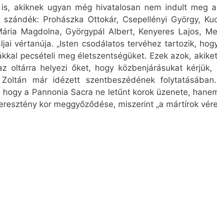
 is, akiknek ugyan még hivatalosan nem indult meg a
szándék: Prohászka Ottokár, Csepellényi György, Kuc
Mária Magdolna, Györgypál Albert, Kenyeres Lajos, Me
ai vértanúja. „Isten csodálatos tervéhez tartozik, ho
dákkal pecsételi meg életszentségüket. Ezek azok, akik
z oltárra helyezi őket, hogy közbenjárásukat kérjük, 
i Zoltán már idézett szentbeszédének folytatásáb
 hogy a Pannonia Sacra ne letűnt korok üzenete, hane
keresztény kor meggyőződése, miszerint „a mártírok vér