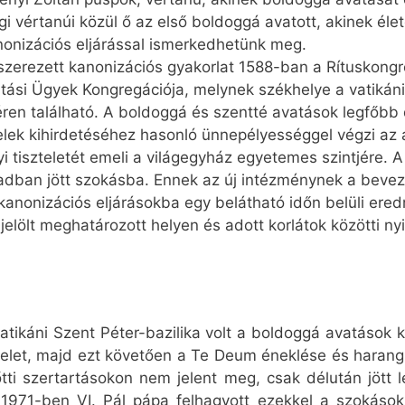
 vértanúi közül ő az első boldoggá avatott, akinek éle
nonizációs eljárással ismerkedhetünk meg.
szerezett kanonizációs gyakorlat 1588-ban a Rítuskong
atási Ügyek Kongregációja, melynek székhelye a vatikáni
téren található. A boldoggá és szentté avatások legfőbb
telek kihirdetéséhez hasonló ünnepélyességgel végzi az
i tiszteletét emeli a világegyház egyetemes szintjére. 
zadban jött szokásba. Ennek az új intézménynek a beveze
 kanonizációs eljárásokba egy belátható időn belüli ered
 jelölt meghatározott helyen és adott korlátok közötti ny
ikáni Szent Péter-bazilika volt a boldoggá avatások kiz
evelet, majd ezt követően a Te Deum éneklése és harangz
tti szertartásokon nem jelent meg, csak délután jött l
 1971-ben VI. Pál pápa felhagyott ezekkel a szokáso