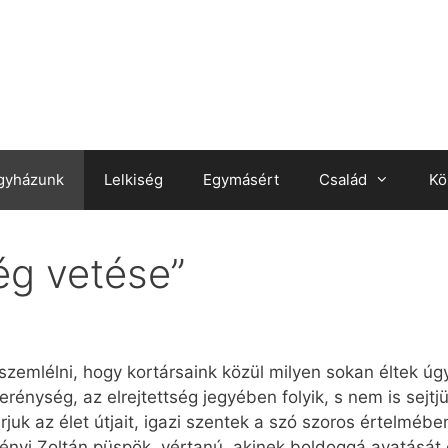
gyházunk
Lelkiség
Egymásért
Család
Kö
ég vetése”
zemlélni, hogy kortársaink közül milyen sokan éltek úg
zerénység, az elrejtettség jegyében folyik, s nem is sejtj
árjuk az élet útjait, igazi szentek a szó szoros értelmé
ényi Zoltán püspök, vértanú, akinek boldoggá avatását o