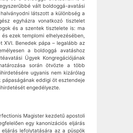
 egyszerűbbé vált boldoggá-avatási
t halványodni látszott a különbség a
ész egyházra vonatkozó tisztelet
gok és a szentek tisztelete is: ma
n és ezek templomi elhelyezésében,
et XVI. Benedek pápa – legalább az
zemélyesen a boldoggá avatáshoz
ttéavatási Ügyek Kongregációjának
határozása során ötvözte a több
hirdetésére ugyanis nem kizárólag
ek pápaságának eddigi öt esztendeje
ihirdetését engedélyezte.
fectionis Magister kezdetű apostoli
gfelelően egy kanonizációs eljárás
eljárás lefolytatására az a püspök