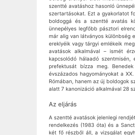
szentté avatáshoz hasonló ünnepél
szertartásokat. Ezt a gyakorlatot f
boldoggá és a szentté avatás kö
ünnepélyes legfőbb pásztori elren
már alig van látványos különbség 
ereklyéik vagy tárgyi emlékeik me
avatások alkalmával – ismét ér
kapcsolódó hálaadó szentmisén, é
prefektusát bízza meg. Benedek
évszázados hagyományokat a XX. s
Rómában, hanem az új boldogok szül
alatt 7 kanonizáció alkalmával 28 
Az eljárás
A szentté avatások jelenlegi rendj
rendelkezés (1983 óta) és a Sanct
két fő részből áll, a vizsgálat e