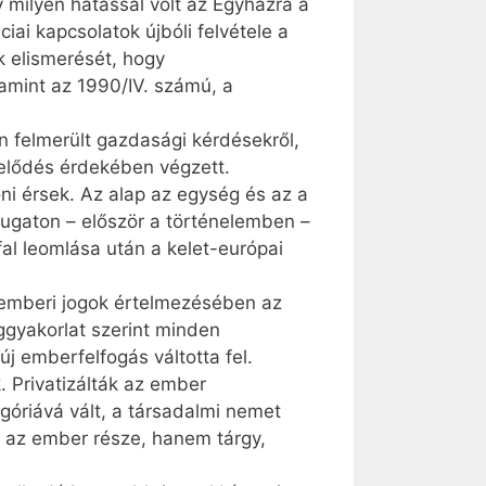
y milyen hatással volt az Egyházra a
iai kapcsolatok újbóli felvétele a
k elismerését, hogy
amint az 1990/IV. számú, a
n felmerült gazdasági kérdésekről,
telődés érdekében végzett.
oni érsek. Az alap az egység és az a
ugaton – először a történelemben –
fal leomlása után a kelet-európai
 emberi jogok értelmezésében az
ggyakorlat szerint minden
j emberfelfogás váltotta fel.
 Privatizálták az ember
tegóriává vált, a társadalmi nemet
em az ember része, hanem tárgy,