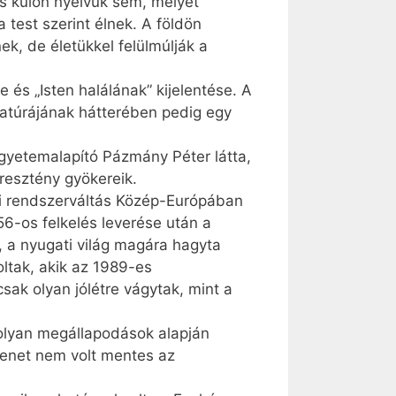
s külön nyelvük sem, melyet
test szerint élnek. A földön
, de életükkel felülmúlják a
 és „Isten halálának” kijelentése. A
tatúrájának hátterében pedig egy
gyetemalapító Pázmány Péter látta,
resztény gyökereik.
kai rendszerváltás Közép-Európában
6-os felkelés leverése után a
 a nyugati világ magára hagyta
voltak, akik az 1989-es
ak olyan jólétre vágytak, mint a
olyan megállapodások alapján
menet nem volt mentes az