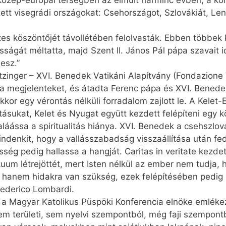
 a közép-európai térségben az elmúlt harminc évben, a
zett visegrádi országokat: Cseh­országot, Szlovákiát, L
tes köszöntőjét távollétében felolvasták. Ebben többek 
ságát méltatta, majd Szent II. János Pál pápa szavait i
esz.”
zinger – XVI. Benedek Vatikáni Alapítvány (Fondazione
 a megjelenteket, és átadta Ferenc pápa és XVI. Benede
akkor egy vérontás nélküli forradalom zajlott le. A Kele
titásukat, Kelet és Nyugat együtt kezdett felépíteni egy
áássa a spiritualitás hiánya. XVI. Benedek a csehszlov
indenkit, hogy a vallásszabadság visszaállítása után fe
ég pedig hallassa a hangját. Caritas in veritate kezde
vákuum létrejöttét, mert Isten nélkül az ember nem tudja
, hanem hidakra van szükség, ezek felépítésében pedig
Federico Lombardi.
a Magyar Katolikus Püspöki Konferencia elnöke emlékez
 sem területi, sem nyelvi szempontból, még faji szempon