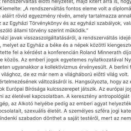
rendszerváltás előtti helyzetét, majd kitért arra is, hog
Kiemelte: „A rendszerváltás fontos eleme volt a diplomác
 aláírt rövid egyezmény révén, amely tartalmazza anna
 az Egyházi Törvénykönyv és az egyházi szabályok, val
zóló állami törvény szerint működik.”
zi javak visszaszolgáltatásáról, a rendszerváltás idejé
lt, melyet az Egyház a béke és a népek közötti kiengesz
tette fel a kérdést a konferencián Roland Minnerath dij
ke közös. Az emberi jogok egyetemes nyilatkozatával Ny
ten ugyanakkor a kollektivizmus érvényesült. A berlini 
ilághoz, de ez már nem a világháború előtti világ volt.
 értelmezésének változásáról is. Hangsúlyozta, hogy az
k Európai Bírósága kulcsszerepet játszik. Az európai jo
 az életével kapcsolatban. A keresztény antropológiát ú
ép, az Alkotó helyébe pedig az emberi agyat helyezték.
kapcsolatait, szexuális életét. A személyes szféra jogi ka
. Mindenki szabadon dönthet a saját testéről, mert az n