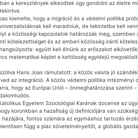
ában a keresztények elkezdtek úgy gondolni az életre mi
tekintve.
oas kiemelte, hogy a migráció és a védelmi politika pro
univerzalistáknak kell maradniuk, de tekintetbe kell ven
élyt a közösségi kapcsolatok határozzák meg, szemben 
ti kötelezettséget és az emberi közösség iránti köteles
angsúlyozta: együtt kell élnünk az erőszakot elkövetők
cs matematikai képlet e kettősség egyidejű megvalósítá
 szólva Hans Joas rámutatott: a közös valuta jó szándé
ved az integráció. A közös védelmi politika intézményi
rra, hogy az Európai Unió – önmeghatározása szerint – e
sadalomtudós.
ál Katolikus Egyetem Szociológiai Karának docense az úgy
hogy korunkban a hazafiság új definíciójára van szüks
a hazájára, fontos számára az egymáshoz tartozás érzé
lentősen függ a piac követelményeitől, a globális gazd