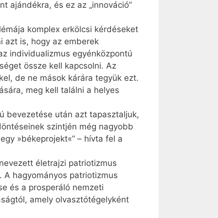
nt ajándékra, és ez az „innováció”
blémája komplex erkölcsi kérdéseket
ni azt is, hogy az emberek
az individualizmus egyénközpontú
séget össze kell kapcsolni. Az
kel, de ne mások kárára tegyük ezt.
sára, meg kell találni a helyes
kú bevezetése után azt tapasztaljuk,
 döntéseinek szintjén még nagyobb
gy »békeprojekt«” – hívta fel a
nevezett életrajzi patriotizmus
ég. A hagyományos patriotizmus
se és a prosperáló nemzeti
aságtól, amely olvasztótégelyként