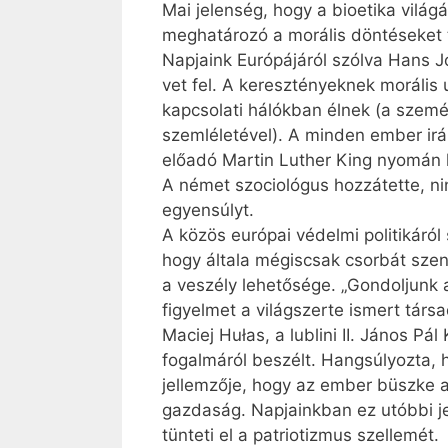
Mai jelenség, hogy a bioetika világ
meghatározó a morális döntéseket 
Napjaink Európájáról szólva Hans J
vet fel. A keresztényeknek morális 
kapcsolati hálókban élnek (a szem
szemléletével). A minden ember irán
előadó Martin Luther King nyomán h
A német szociológus hozzátette, nin
egyensúlyt.
A közös európai védelmi politikáról
hogy általa mégiscsak csorbát szen
a veszély lehetősége. „Gondoljunk a
figyelmet a világszerte ismert tár
Maciej Hułas, a lublini II. János P
fogalmáról beszélt. Hangsúlyozta, 
jellemzője, hogy az ember büszke 
gazdaság. Napjainkban ez utóbbi je
tünteti el a patriotizmus szellemét.