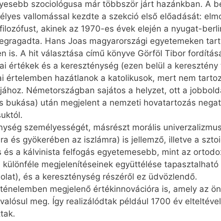
élyesebb szociológusa már többször járt hazánkban. A b
élyes vallomással kezdte a szekció első előadását: elm
ilozófust, akinek az 1970-es évek elején a nyugat-berli
egragadta. Hans Joas magyarországi egyetemeken tarto
 is. A hit választása című könyve Görföl Tibor fordítás
i értékek és a kereszténység (ezen belül a keresztény 
i értelemben hazátlanok a katolikusok, mert nem tartozn
jához. Németországban sajátos a helyzet, ott a jobbolda
s bukása) után megjelent a nemzeti hovatartozás negat
uktól.
nység személyességét, másrészt morális univerzalizmu
 és gyökerében az iszlámra) is jellemző, illetve a sztoic
 és a kálvinista felfogás egyetemesebb, mint az ortodox
 különféle megjelenítéseinek együttélése tapasztalható 
lat), és a kereszténység részéről ez üdvözlendő.
rténelemben megjelenő értékinnovációra is, amely az önr
valósul meg. Így realizálódtak például 1700 év elteltév
tak.