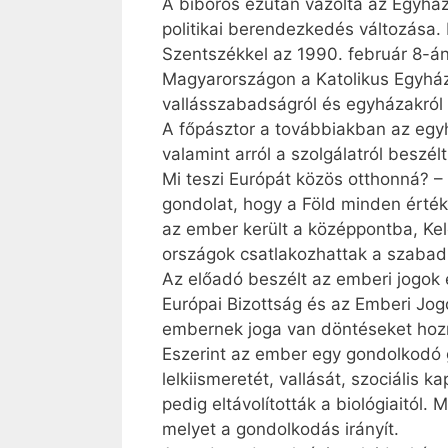
A bíboros ezután vázolta az Egyház 
politikai berendezkedés változása. 
Szentszékkel az 1990. február 8-án
Magyarországon a Katolikus Egyház
vallásszabadságról és egyházakról s
A főpásztor a továbbiakban az egyhá
valamint arról a szolgálatról beszé
Mi teszi Európát közös otthonná? – 
gondolat, hogy a Föld minden érté
az ember került a középpontba, Kele
országok csatlakozhattak a szabad v
Az előadó beszélt az emberi jogok
Európai Bizottság és az Emberi Jogo
embernek joga van döntéseket hozni
Eszerint az ember egy gondolkodó g
lelkiismeretét, vallását, szociális 
pedig eltávolították a biológiaitól
melyet a gondolkodás irányít.