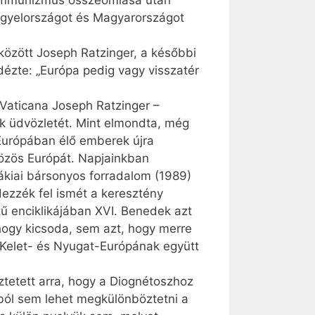
 kommunizmus összeomlása után
engyelországot és Magyarországot
között Joseph Ratzinger, a későbbi
dézte: „Európa pedig vagy visszatér
 Vaticana Joseph Ratzinger –
k üdvözletét. Mint elmondta, még
t-Európában élő emberek újra
 közös Európát. Napjainkban
ákiai bársonyos forradalom (1989)
dezzék fel ismét a keresztény
tű enciklikájában XVI. Benedek azt
, hogy kicsoda, sem azt, hogy merre
 Kelet- és Nyugat-Európának együtt
tetett arra, hogy a Diognétoszhoz
tból sem lehet megkülönböztetni a