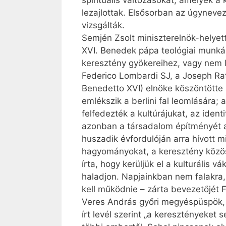
spirituális változásokat, amelyek
lezajlottak. Elsősorban az úgyneve
vizsgálták.
Semjén Zsolt miniszterelnök-helyet
XVI. Benedek pápa teológiai munkás
keresztény gyökereihez, vagy nem l
Federico Lombardi SJ, a Joseph Rat
Benedetto XVI) elnöke köszöntötte
emlékszik a berlini fal leomlására; 
felfedezték a kultúrájukat, az iden
azonban a társadalom építményét al
huszadik évfordulóján arra hívott m
hagyományokat, a keresztény közöss
írta, hogy kerüljük el a kulturális 
haladjon. Napjainkban nem falakra
kell működnie – zárta bevezetőjét 
Veres András győri megyéspüspök, 
írt levél szerint „a keresztényeket