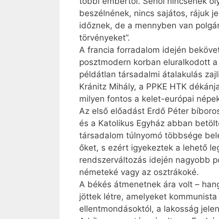
többi embertől. Sehol nincsenek ol
beszélnének, nincs sajátos, rájuk j
időznek, de a mennyben van polgár
törvényeket”.
A francia forradalom idején bekövet
posztmodern korban eluralkodott a 
példátlan társadalmi átalakulás zaj
Kránitz Mihály, a PPKE HTK dékánj
milyen fontos a kelet-európai népe
Az első előadást Erdő Péter bíboro
és a Katolikus Egyház abban betölt
társadalom túlnyomó többsége belet
őket, s ezért igyekeztek a lehető le
rendszerváltozás idején nagyobb po
németeké vagy az osztrákoké.
A békés átmenetnek ára volt – han
jöttek létre, amelyeket kommunist
ellentmondásoktól, a lakosság jelen