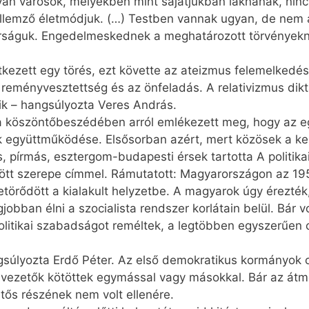
yan városok, melyekben mint sajátjukban laknának, ninc
ellemző életmódjuk. (…) Testben vannak ugyan, de nem a 
ságuk. Engedelmeskednek a meghatározott törvényeknek
kezett egy törés, ezt követte az ateizmus felemelkedése
reményvesztettség és az önfeladás. A relativizmus dik
lik – hangsúlyozta Veres András.
a köszöntőbeszédében arról emlékezett meg, hogy az e
k együttműködése. Elsősorban azért, mert közösek a ke
s, pírmás, esztergom-budapesti érsek tartotta A politi
ött szerepe címmel. Rámutatott: Magyarországon az 195
örődött a kialakult helyzetbe. A magyarok úgy érezték,
gjobban élni a szocialista rendszer korlátain belül. Bár 
litikai szabadságot reméltek, a legtöbben egyszerűen cs
gsúlyozta Erdő Péter. Az első demokratikus kormányok 
a vezetők kötöttek egymással vagy másokkal. Bár az át
tős részének nem volt ellenére.