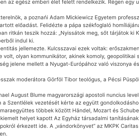
 az egész emberi élet felett rendelkezik. Régen egy ur
terelnök, a poznańi Adam Mickiewicz Egyetem professzo
rtott előadást. Felidézte a pápa székfoglaló homíliájána
n ritkán teszik hozzá: „Nyissátok meg, sőt tárjátok ki Kr
rből indul ki.
dentitás jellemezte. Kulcsszavai ezek voltak: erőszakme
volt, olyan kommunikátor, akinek komoly, geopolitikai s
ég jelene mellett a Nyugat-Európához való viszonya és a
lésszak moderátora Görföl Tibor teológus, a Pécsi Püspö
hael August Blume magyarországi apostoli nuncius level
n a Szentlélek vezetését kérte az együtt gondolkodásho
maraegyüttes többek között Händel, Mozart és Schuber
kiemelt helyet kapott Az Egyház társadalmi tanításán
okról érkezett ide. A „vándorkönyvet” az MKPK Caritas i
en.