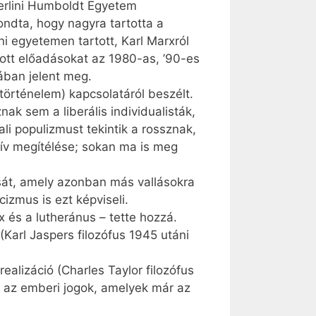
erlini Humboldt Egyetem
ondta, hogy nagyra tartotta a
ni egyetemen tartott, Karl Marxról
tt előadásokat az 1980-as, ’90-es
ában jelent meg.
történelem) kapcsolatáról beszélt.
ak sem a liberális individualisták,
li populizmust tekintik a rossznak,
ív megítélése; sokan ma is meg
sát, amely azonban más vallásokra
izmus is ezt képviseli.
 és a lutheránus – tette hozzá.
(Karl Jaspers filozófus 1945 utáni
ealizáció (Charles Taylor filozófus
el az emberi jogok, amelyek már az