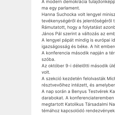
A modern demokrácia tulajdonképpen
ma egy parlament.
Hanna Suchocka volt lengyel minisz
tevékenységéről és jelentőségéről ta
Rámutatott, hogy a folytatást azonba
János Pál szerint a változás az embe
A lengyel pápát mindig is európai i
igazságosság és béke. A hit embere 
A konferencia második napján a térs
szóba.
Az október 9-i délelőtti második ü
volt.
A szekció kezdetén felolvasták Mic
résztvevőihez intézett, és amelybe
A nap során a Benyus Testvérek Ka
darabokat. A konferenciateremben 
megtartott Katolikus Társadalmi Nap
témához kapcsolódó rendezvények