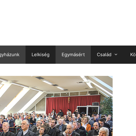
gyházunk
Lelkiség
Egymásért
Család
Kö