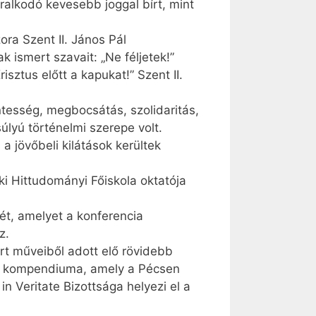
alkodó kevesebb joggal bírt, mint
ra Szent II. János Pál
k ismert szavait: „Ne féljetek!”
isztus előtt a kapukat!” Szent II.
ntesség, megbocsátás, szolidaritás,
úlyú történelmi szerepe volt.
 jövőbeli kilátások kerültek
ki Hittudományi Főiskola oktatója
ét, amelyet a konferencia
z.
t műveiből adott elő rövidebb
ak kompendiuma, amely a Pécsen
n Veritate Bizottsága helyezi el a