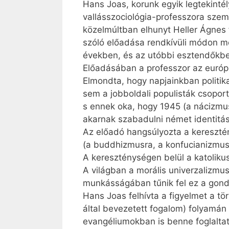
Hans Joas, korunk egyik legtekint
vallásszociológia-professzora szem
közelmúltban elhunyt Heller Ágnes f
szóló előadása rendkívüli módon m
években, és az utóbbi esztendőkben
Előadásában a professzor az európa
Elmondta, hogy napjainkban politika
sem a jobboldali populisták csoport
s ennek oka, hogy 1945 (a nácizmu
akarnak szabadulni német identitás
Az előadó hangsúlyozta a kereszté
(a buddhizmusra, a konfucianizmusra
A kereszténységen belül a katolikus
A világban a morális univerzalizmus
munkásságában tűnik fel ez a gondo
Hans Joas felhívta a figyelmet a tö
által bevezetett fogalom) folyamán 
evangéliumokban is benne foglaltat