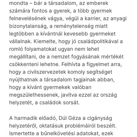
mondta – bár a társadalom, az emberek
számára fontos a gyerek, a több gyermek
felnevelésének vágya, végül a karrier, az anyagi
bizonytalanság, a reménytelenség miatt
legtöbben a kívántnál kevesebb gyermeket
vállalnak. Kiemelte, hogy jó családpolitikával a
romló folyamatokat ugyan nem lehet
megállítani, de a nemzet fogyásának mértékét
csökkenteni lehetne. Felhívta a figyelmet arra,
hogy a civilszervezetek komoly segítséget
nyújthatnak a társadalom tagjainak abban,
hogy a kívánt gyermekek valóban
megszülethessenek, javítva ezzel az ország
helyzetét, a családok sorsát.
A harmadik előadó, Dúl Géza a cigányság
helyzetéről, oktatásuk problémáiról beszélt.
Ismertette a bűnelkövetési adatokat, ezek