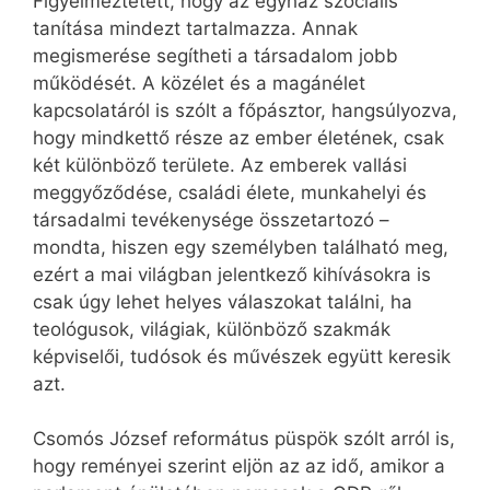
Figyelmeztetett, hogy az egyház szociális
tanítása mindezt tartalmazza. Annak
megismerése segítheti a társadalom jobb
működését. A közélet és a magánélet
kapcsolatáról is szólt a főpásztor, hangsúlyozva,
hogy mindkettő része az ember életének, csak
két különböző területe. Az emberek vallási
meggyőződése, családi élete, munkahelyi és
társadalmi tevékenysége összetartozó –
mondta, hiszen egy személyben található meg,
ezért a mai világban jelentkező kihívásokra is
csak úgy lehet helyes válaszokat találni, ha
teológusok, világiak, különböző szakmák
képviselői, tudósok és művészek együtt keresik
azt.
Csomós József református püspök szólt arról is,
hogy reményei szerint eljön az az idő, amikor a