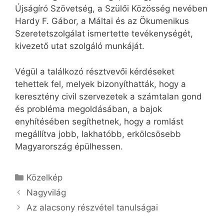
Újságíró Szövetség, a Szülői Közösség nevében
Hardy F. Gábor, a Máltai és az Ökumenikus
Szeretetszolgálat ismertette tevékenységét,
kivezető utat szolgáló munkáját.
Végül a találkozó résztvevői kérdéseket
tehettek fel, melyek bizonyíthatták, hogy a
keresztény civil szervezetek a számtalan gond
és probléma megoldásában, a bajok
enyhítésében segíthetnek, hogy a romlást
megállítva jobb, lakhatóbb, erkölcsösebb
Magyarország épülhessen.
Kategória
Közelkép
Nagyvilág
Az alacsony részvétel tanulságai