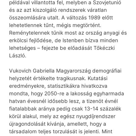
példával villantotta fel, melyben a Szovjetunió
és az azt kiszolgáló rendszerek váratlan
összeomlására utalt. A változás 1989 előtt
lehetetlennek tűnt, mégis megtörtént.
Reménytelennek tűnik most az ország anyagi és
erkölcsi fejlődése, de Istenben bízva minden
lehetséges – fejezte be előadását Tőkéczki
László.
Vukovich Gabriella Magyarország demográfiai
helyzetét értékelte tragikusnak. Kutatási
eredményekre, statisztikákra hivatkozva
mondta, hogy 2050-re a lakosság egyharmada
hatvan évesnél idősebb lesz, a tizenöt évnél
fiatalabbak aránya pedig csak 13-14 százalék
körül alakul, mely az egész nyugdíjrendszer
újragondolását kívánja, amellett, hogy a
társadalom teljes torzulását is jelenti. Mint