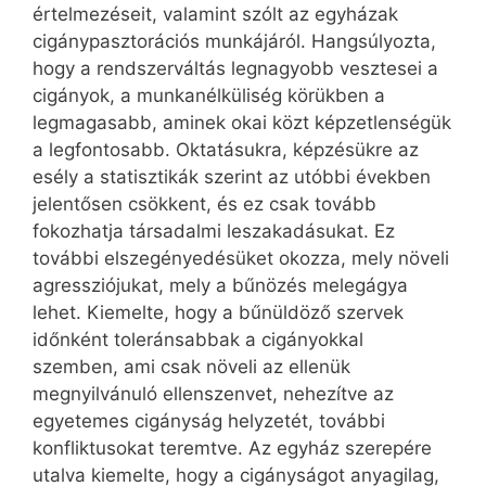
értelmezéseit, valamint szólt az egyházak
cigánypasztorációs munkájáról. Hangsúlyozta,
hogy a rendszerváltás legnagyobb vesztesei a
cigányok, a munkanélküliség körükben a
legmagasabb, aminek okai közt képzetlenségük
a legfontosabb. Oktatásukra, képzésükre az
esély a statisztikák szerint az utóbbi években
jelentősen csökkent, és ez csak tovább
fokozhatja társadalmi leszakadásukat. Ez
további elszegényedésüket okozza, mely növeli
agressziójukat, mely a bűnözés melegágya
lehet. Kiemelte, hogy a bűnüldöző szervek
időnként toleránsabbak a cigányokkal
szemben, ami csak növeli az ellenük
megnyilvánuló ellenszenvet, nehezítve az
egyetemes cigányság helyzetét, további
konfliktusokat teremtve. Az egyház szerepére
utalva kiemelte, hogy a cigányságot anyagilag,