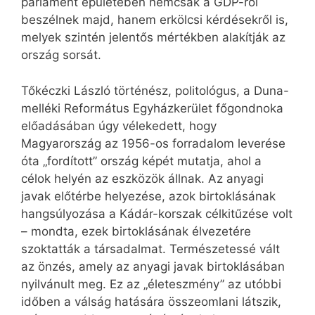
parlament épületében nemcsak a GDP-ről
beszélnek majd, hanem erkölcsi kérdésekről is,
melyek szintén jelentős mértékben alakítják az
ország sorsát.
Tőkéczki László történész, politológus, a Duna-
melléki Református Egyházkerület főgondnoka
előadásában úgy vélekedett, hogy
Magyarország az 1956-os forradalom leverése
óta „fordított” ország képét mutatja, ahol a
célok helyén az eszközök állnak. Az anyagi
javak előtérbe helyezése, azok birtoklásának
hangsúlyozása a Kádár-korszak célkitűzése volt
– mondta, ezek birtoklásának élvezetére
szoktatták a társadalmat. Természetessé vált
az önzés, amely az anyagi javak birtoklásában
nyilvánult meg. Ez az „életeszmény” az utóbbi
időben a válság hatására összeomlani látszik,