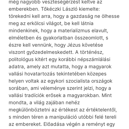
még nagyobb veszteségérzést keltve az
emberekben. Tőkéczki László kiemelte:
törekedni kell arra, hogy a gazdaság ne ölhesse
meg az erkölcsi világot, be kell látnia
mindenkinek, hogy a materializmus elavult,
elméletben és gyakorlatban összeomlott, s
észre kell vennünk, hogy Jézus követése
viszont győzedelmeskedett. A történész,
politológus kitért egy korábbi népszámlálási
adatra, amely azt mutatta, hogy a magyarok
vallási hovatartozás tekintetében közepes
helyen voltak az egykori szocialista országok
sorában, ami véleménye szerint jelzi, hogy a
vallási tradíciók erősek a magyarokban. Mint
mondta, a világ zajában nehéz
megkülönböztetni az értékest az értéktelentől,
s minden téren a manipuláció utóbbi felé tereli
az embereket. Előadása végén a reményt egy