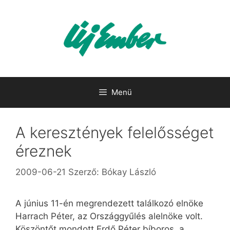
Kilépés
a
tartalomba
Menü
A keresztények felelősséget
éreznek
2009-06-21
Szerző:
Bókay László
A június 11-én megrendezett találkozó elnöke
Harrach Péter, az Országgyűlés alelnöke volt.
Köszöntőt mondott Erdő Péter bíboros, a