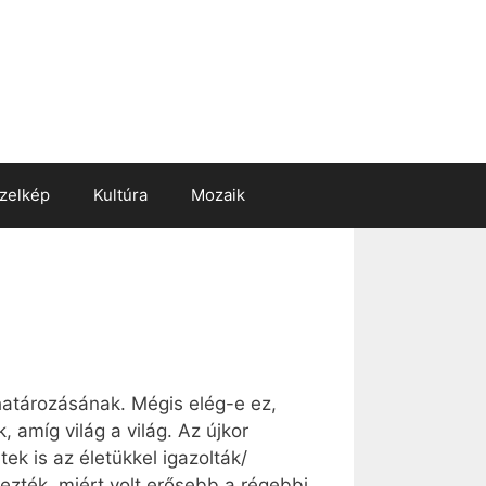
zelkép
Kultúra
Mozaik
atározásának. Mégis elég-e ez,
amíg világ a világ. Az újkor
ek is az életükkel igazolták/
dezték, miért volt erősebb a régebbi