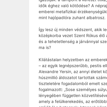
idők éghez való kötődése? A népra
emberei metafizikai érzékenységükk
mint hajópadlóra zuhant albatrosz.
Így lesz új minden védszent, akik l
középkorba vezet Szent Rókus élő al
és a tehetetlenség a járvánnyal sze
ma is?
Kilátástalan helyzetben az emberek
– az egyik legnépszerűbb, pestis el
Alexandre Yersin, az annyi életet k
húszmillió áldozatot tartottak szá
tiszteletére fogadalomból emelt sze
fogalmazott: „Sose személyes súlyu
lényegében független közvetítéséve
amely a felülkerekedés, az erőtöb