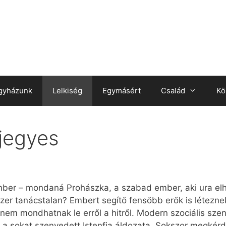
gyházunk
Lelkiség
Egymásért
Család
Kö
 jegyes
ber – mondaná Prohászka, a szabad ember, aki ura elh
 tanácstalan? Embert segítő fensőbb erők is léteznek, 
 nem mondhatnak le erről a hitről. Modern szociális szent
a, a sokat szenvedett Istenfia áldozata. Sokszor megkér