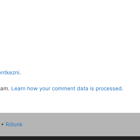
lentkezni
.
spam.
Learn how your comment data is processed.
•
Rólunk