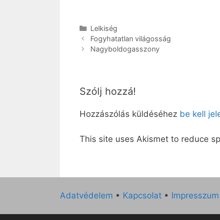
Kategória
Lelkiség
Fogyhatatlan világosság
Nagyboldogasszony
Szólj hozzá!
Hozzászólás küldéséhez
be kell je
This site uses Akismet to reduce 
Adatvédelem
•
Kapcsolat
•
Impresszum