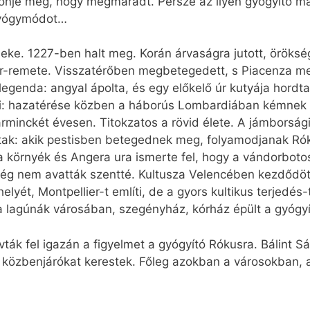
önje meg, hogy megmaradt. Persze az ilyen gyógyító mag
 gyógymódot…
eke. 1227-ben halt meg. Korán árvaságra jutott, öröks
ndor-remete. Visszatérőben megbetegedett, s Piacenza 
legenda: angyal ápolta, és egy előkelő úr kutyája hordta
mi: hazatérése közben a háborús Lombardiában kémnek 
arminckét évesen. Titokzatos a rövid élete. A jámborság
aláltak: akik pestisben betegednek meg, folyamodjanak 
 a környék és Angera ura ismerte fel, hogy a vándorbotos
ég nem avatták szentté. Kultusza Velencében kezdődött
elyét, Montpellier-t említi, de a gyors kultikus terjedés-
t a lagúnák városában, szegényház, kórház épült a gyógyít
vták fel igazán a figyelmet a gyógyító Rókusra. Bálint S
közbenjárókat kerestek. Főleg azokban a városokban, a