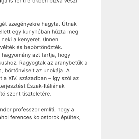
a is fenti erőkben bízva veszi
égét szegényekre hagyta. Útnak
mellett egy kunyhóban húzta meg
 neki a kenyeret. (Innen
vélték és bebörtönözték.
i hagyomány azt tartja, hogy
Rókushoz. Ragyogtak az aranybetűk a
, börtönviselt az unokája. A
 a XIV. században – így szól az
terjesztést Észak-Itáliának
ó szent tiszteletére.
ándor professzor említi, hogy a
hol ferences kolostorok épültek,