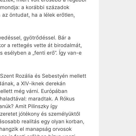
 mondja: a korábbi századok
z öntudat, ha a lélek erőtlen,
vedéssel, gyötrődéssel. Bár a
or a rettegés vette át birodalmát,
 esélyben a „fenti erő”. Így van-e
 Szent Rozália és Sebestyén mellett
adának, a XIV-iknek derekán
kellett még várni. Európában
 haladtával: maradtak. A Rókus
anúk? Amit Pilinszky így
zeretet jótékony és személyüktől
ásosabb realitás egy olyan korban,
 hangzik el manapság orvosok