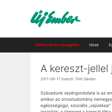
Kilépés
a
tartalomba
Előfizetés és támogatás
Hírek
E
A kereszt-jellel
2011-08-17
Szerző:
Tóth Sándor
Századunk vezérgondolata is az em
amikor az orvostudomány nemegyszer
egészségügyi, szociális „vajúdásai”
igazolják: a támpont a kereszt titk