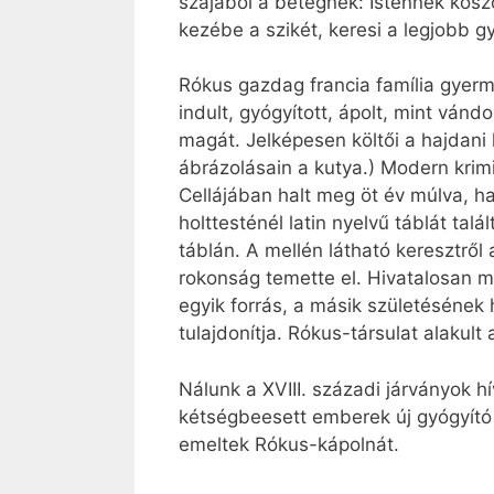
szájából a betegnek: Istennek kösz
kezébe a szikét, keresi a legjobb
Rókus gazdag francia família gyerm
indult, gyógyított, ápolt, mint vá
magát. Jelképesen költői a hajdani 
ábrázolásain a kutya.) Modern kri
Cellájában halt meg öt év múlva, h
holttesténél latin nyelvű táblát t
táblán. A mellén látható keresztről
rokonság temette el. Hivatalosan m
egyik forrás, a másik születésének h
tulajdonítja. Rókus-társulat alakul
Nálunk a XVIII. századi járványok hí
kétségbeesett emberek új gyógyító 
emeltek Rókus-kápolnát.