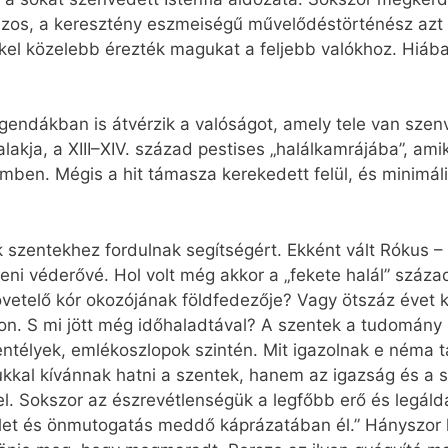
jzos, a keresztény eszmeiségű művelődéstörténész azt
el közelebb érezték magukat a feljebb valókhoz. Hiába a
egendákban is átvérzik a valóságot, amely tele van szen
akja, a XIII–XIV. század pestises „halálkamrájába”, amik
mben. Mégis a hit támasza kerekedett felül, és minimális
 szentekhez fordulnak segítségért. Ekként vált Rókus –
leni véderővé. Hol volt még akkor a „fekete halál” száz
övetelő kór okozójának földfedezője? Vagy ötszáz évet 
mon. S mi jött még időhaladtával? A szentek a tudomány
ntélyek, emlékoszlopok szintén. Mit igazolnak e néma t
kkal kívánnak hatni a szentek, hanem az igazság és a s
l. Sokszor az észrevétlenségük a legfőbb erő és legáld
blet és önmutogatás meddő káprázatában él.” Hányszor