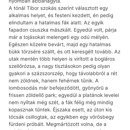
nyomban abbahagyta.
A tónál Tibor szokás szerint választott egy
alkalmas helyet, és festeni kezdett, én pedig
elindultam a hatalmas fák alatt. Az egyik
fapadon csuszka mászkált. Egyedül volt, párja
már a tojásokat melengeti egy odú mélyén.
Egészen közelre bevárt, majd egy hatalmas
bükk törzsére szállt, és ott keresgélt tovább. Az
utak mentén több helyen is virított a bogláros
szellőrózsa, a nagy tisztásokon pedig olyan
gyakori a százszorszép, hogy távolabbról a rét
nem zöldnek, hanem fehérnek tűnik. A
lombosodás már befejeződött, gyönyörű a
frissen zöldellő park; egyedül a platánok levelei
nem nyíltak még szét, a fák félig még mindig
kopasznak tűntek. Éjszaka esett, az úton kis
tócsák csillogtak, az egyikben egy vörösbegy
fürdeni próbált. Megmártózott volna, de a