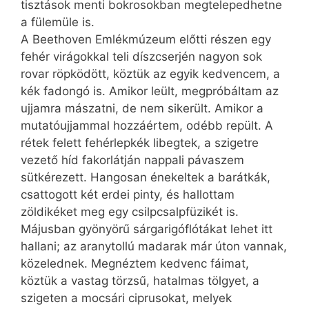
tisztások menti bokrosokban megtelepedhetne
a fülemüle is.
A Beethoven Emlékmúzeum előtti részen egy
fehér virágokkal teli díszcserjén nagyon sok
rovar röpködött, köztük az egyik kedvencem, a
kék fadongó is. Amikor leült, megpróbáltam az
ujjamra mászatni, de nem sikerült. Amikor a
mutatóujjammal hozzáértem, odébb repült. A
rétek felett fehérlepkék libegtek, a szigetre
vezető híd fakorlátján nappali pávaszem
sütkérezett. Hangosan énekeltek a barátkák,
csattogott két erdei pinty, és hallottam
zöldikéket meg egy csilpcsalpfüzikét is.
Májusban gyönyörű sárgarigóflótákat lehet itt
hallani; az aranytollú madarak már úton vannak,
közelednek. Megnéztem kedvenc fáimat,
köztük a vastag törzsű, hatalmas tölgyet, a
szigeten a mocsári ciprusokat, melyek