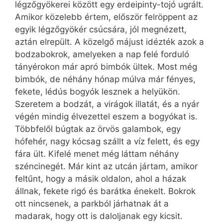
légzőgyökerei között egy erdei­pinty-tojó ugrált.
Amikor közelebb értem, először felröppent az
egyik lég­zőgyökér csúcsára, jól megnézett,
aztán elrepült. A közelgő májust idézték azok a
bodzabokrok, amelyeken a nap felé forduló
tányérokon már apró bimbók ültek. Most még
bimbók, de néhány hónap múlva már fényes,
fekete, lédús bogyók lesznek a helyükön.
Szeretem a bodzát, a virágok illatát, és a nyár
végén mindig élvezettel eszem a bogyókat is.
Többfelől búgtak az örvös galambok, egy
hófehér, nagy kócsag szállt a víz felett, és egy
fára ült. Kifelé menet még láttam néhány
széncinegét. Már kint az utcán jártam, amikor
feltűnt, hogy a másik oldalon, ahol a házak
állnak, fekete rigó és barátka énekelt. Bokrok
ott nincsenek, a parkból járhatnak át a
madarak, hogy ott is daloljanak egy kicsit.