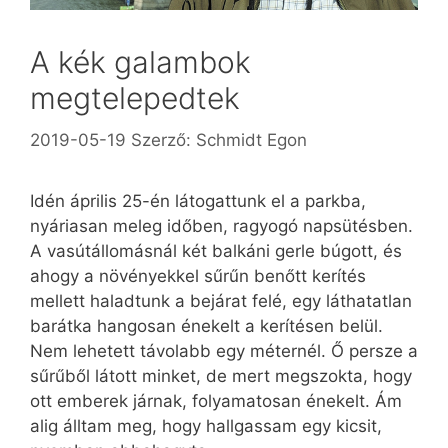
A kék galambok
megtelepedtek
2019-05-19
Szerző:
Schmidt Egon
Idén április 25-én látogattunk el a parkba,
nyáriasan meleg időben, ragyogó napsütésben.
A vasútállomásnál két balkáni gerle búgott, és
ahogy a növényekkel sűrűn benőtt kerítés
mellett haladtunk a bejárat felé, egy láthatatlan
barátka hangosan énekelt a kerítésen belül.
Nem lehetett távolabb egy méternél. Ő persze a
sűrűből látott minket, de mert megszokta, hogy
ott emberek járnak, folyamatosan énekelt. Ám
alig álltam meg, hogy hallgassam egy kicsit,