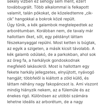
sekély vízben ez sehogy sem ment, ezért
továbbugrált. Több alkalommal is felkapott
valamit, talán pókokat, de köze­led­temre „cik-
cik” hangokkal a bokrok közé repült.
Úgy tűnik, a kék galambok megtelepedtek az
arborétumban. Korábban nem, de tavaly már
hallottam őket, sőt, egy példányt láttam
fészekanyaggal repülni. Most ketten is búgtak,
az egyik a szigeten, a másik kicsit távolabb. A
kék galamb odúlakó, de a parkokban, ahol sok
az öreg fa, a harkályok gondoskodnak
megfelelő lakásokról. Most is hallottam egy
fekete harkály jellegzetes, elnyújtott, nyávogó
hangját; többfelől is kiáltott a zöld küllő, és
láttam néhány nagy fakopáncsot is. Ami viszont
mindig hiányzik nekem, az a fülemüle és az
énekes rigó. Különösen az utóbbi számára
lehetne ideális az arborétum, de a nagy