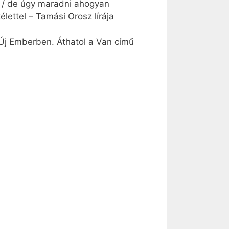
l / de úgy maradni ahogyan
lettel – Tamási Orosz lírája
 Új Emberben. Áthatol a Van című