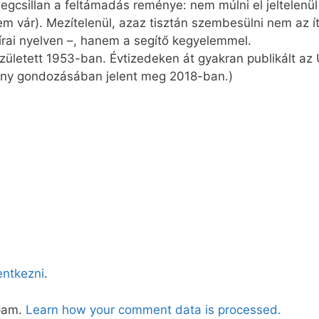
gcsillan a feltámadás reménye: nem múlni el jeltelenü
 vár). Mezítelenül, azaz tisztán szembesülni nem az íté
lírai nyelven –, hanem a segítő kegyelemmel.
ületett 1953-ban. Évtizedeken át gyakran publikált az
ány gondozásában jelent meg 2018-ban.)
lentkezni
.
spam.
Learn how your comment data is processed.