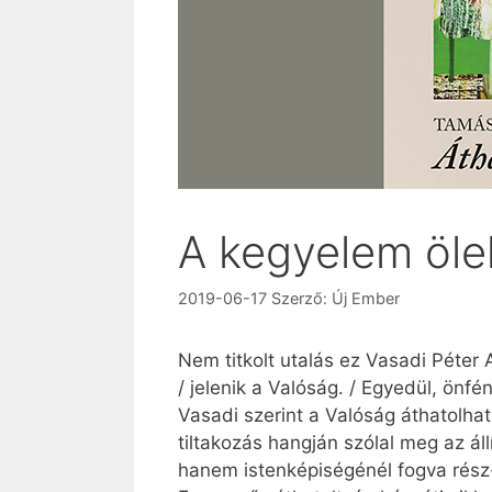
A kegyelem öle
2019-06-17
Szerző:
Új Ember
Nem titkolt utalás ez Vasadi Péter
/ jelenik a Valóság. / Egyedül, önfé
Vasadi szerint a Valóság áthatolha
tiltakozás hangján szólal meg az ál
hanem isten­képi­ségénél fogva rés