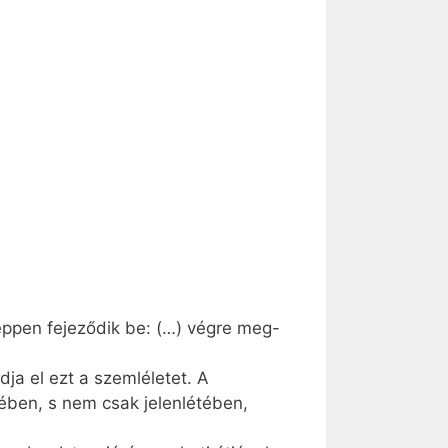
éppen fejeződik be: (…) végre meg-
ja el ezt a szemléletet. A
tében, s nem csak jelenlétében,