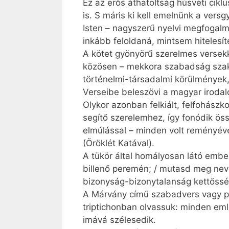
Ez az erős áthatoltság húsvéti cikl
is. S máris ki kell emelnünk a vers
Isten – nagyszerű nyelvi megfogalma
inkább feloldaná, mintsem hitelesít
A kötet gyönyörű szerelmes versekke
közösen – mekkora szabadság szakad
történelmi-társadalmi körülmények
Verseibe beleszövi a magyar irodal
Olykor azonban felkiált, felfohászk
segítő szerelemhez, így fonódik öss
elmúlással – minden volt reményéve
(Öröklét Katával).
A tükör által homályosan látó ember
billenő peremén; / mutasd meg neve
bizonyság-bizonytalanság kettőssé
A Márvány című szabadvers vagy pr
triptichonban olvassuk: minden em
imává szélesedik.