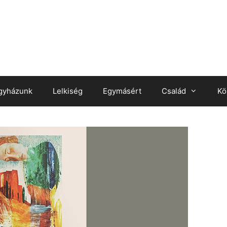
gyházunk
Lelkiség
Egymásért
Család
Kö