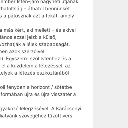
 ember Isten-járó nagyheti útjának
thatoltság – áthatol bennünket
és a pátosznak azt a fokát, amely
másikért, aki mellett – és akivel
nos ezzel jelzi: a külső,
ozhatják a lélek szabadságát.
ben azok szerzőivel.
n). Egyszerre szól Istenhez és a
 el a küzdelem a létezéssel, az
telyek a létezés eszköztárából
oli fényben a horizont / sötétbe
formában újra és újra visszatér a
gyakozó lélegzésével. A Karácsonyi
iatyánk szövegéhez fűzött vers-