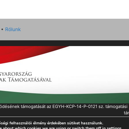
•
Rólunk
működésének támogatását az EGYH-KCP-14-P-0121 sz. támogatás
tá
ségi felhasználói élmény érdekében sütiket használunk.
eratePress
e about which cookies we are using or switch them off in
settings
.