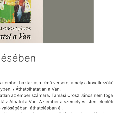
lésében
 Az ember háztartása című versére, amely a következők
nyben. / Áthatolhatatlan a Van.
tatlan az ember számára. Tamási Orosz János nem fogad
lítás: Áthatol a Van. Az ember a személyes Isten jelenlé
z-valóságában, áthatolásban él.