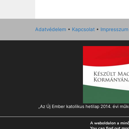
Adatvédelem
•
Kapcsolat
•
Impresszum
„Az Új Ember katolikus hetilap 2014. évi 
A weboldalon a minő
© 2026 Magyar Kurír - Új Ember
• Készült
Gen
You can find out mor