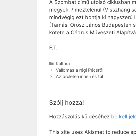
A Szombat című utolsó ciklusban me
megyek: / meztelenül (Visszhang sem
mindvégig ezt bontja ki nagyszerű 
(Tamási Orosz János Budapesten sz
kötete a Cédrus Művészeti Alapítv
F.T.
Kategória
Kultúra
Vallomás a régi Pécsről
Az őrületen innen és túl
Szólj hozzá!
Hozzászólás küldéséhez
be kell je
This site uses Akismet to reduce 