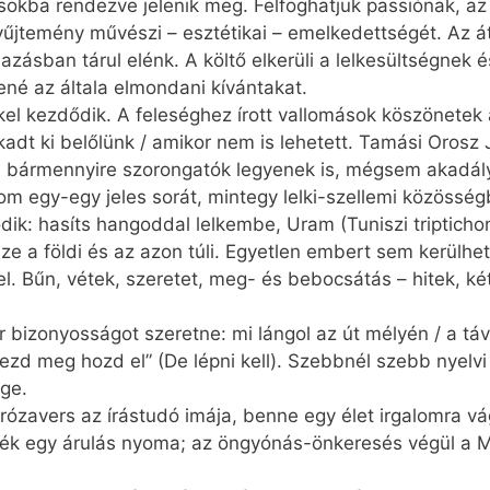
usokba rendezve jelenik meg. Felfoghatjuk passiónak, az
gyűjtemény művészi – esztétikai – emelkedettségét. Az á
zásban tárul elénk. A költő elkerüli a lelkesültségnek 
ené az általa elmondani kívántakat.
l kezdődik. A feleséghez írott vallomások köszönetek a 
t ki belőlünk / amikor nem is lehetett. Tamási Orosz Já
, bármennyire szorongatók legyenek is, mégsem akadály
om egy-egy jeles sorát, mintegy lelki-szellemi közösség
odik: hasíts hangoddal lelkembe, Uram (Tuniszi tripticho
ze a földi és az azon túli. Egyetlen embert sem kerülhet
l. Bűn, vétek, szeretet, meg- és bebocsátás – hitek, ké
 bizonyosságot szeretne: mi lángol az út mélyén / a táv
zd meg hozd el” (De lépni kell). Szebbnél szebb nyelvi 
ge.
ózavers az írástudó imája, benne egy élet irgalomra vá
lék egy árulás nyoma; az öngyónás-önkeresés végül a M