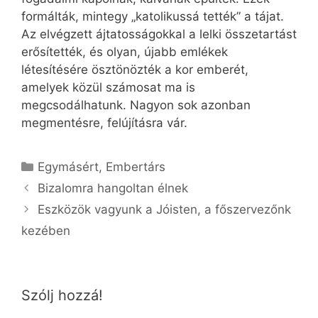
formálták, mint­egy „katolikussá tették” a tájat.
Az elvégzett ájtatosságokkal a lelki összetartást
erősítették, és olyan, újabb emlékek
létesítésére ösztönözték a kor emberét,
amelyek közül számosat ma is
megcsodálhatunk. Nagyon sok azonban
megmentésre, felújításra vár.
Kategória
Egymásért
,
Embertárs
Bizalomra hangoltan élnek
Eszközök vagyunk a Jóisten, a főszervezőnk
kezében
Szólj hozzá!