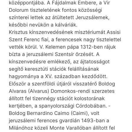
középpontjába. A Fájdalmak Embere, a Vir
Dolorum tiszteletének fontos közösségi
színterei lettek az átültetett Jeruzsálemek,
későbbi nevükön a kálváriák.
Krisztus kínszenvedésének misztériumát Assisi
Szent ­Ferenc fiai, a ferencesek nagy tisztelettel
vették körül. V. Kelemen pápa 1312-ben rájuk
bízta a jeruzsálemi Szentsír őrzését. A
kínszenvedésre emlékező, az ájtatosságot
segítő keresztúti stációk felállításának
hagyománya a XV. században kezdődött.
Először a szentföldi útjáról visszatérő Boldog
Alvaras (Alvarus) Domonkos-rendi szerzetes
állított fel tizennégy stációt kolostorának
kertjében, a spanyolországi Córdobában. ­
Boldog Bernardino Caimo (Caimi), volt
jeruzsálemi ferences gvardián 1493-ban a
Milánóhoz közeli Monte Varallóban állított fel