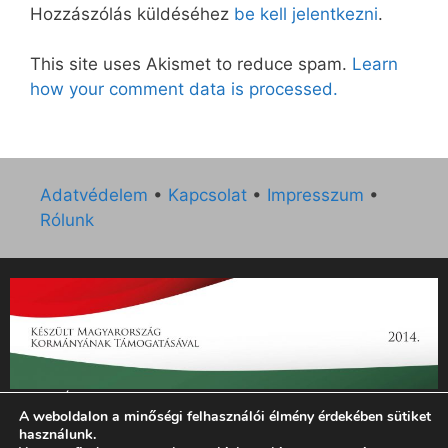
Hozzászólás küldéséhez
be kell jelentkezni
.
This site uses Akismet to reduce spam.
Learn
how your comment data is processed.
Adatvédelem
•
Kapcsolat
•
Impresszum
•
Rólunk
„Az Új Ember katolikus hetilap 2014. évi működésének
A weboldalon a minőségi felhasználói élmény érdekében sütiket
támogatását az EGYH-KCP-14-P-0121 sz. támogatási
használunk.
szerződés keretében 3 000 000 Ft összegben támogatta az