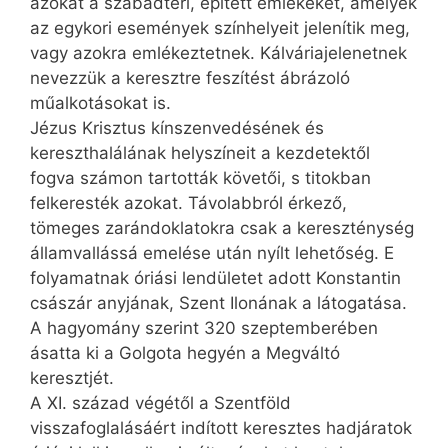
azokat a szabadtéri, épített emlékeket, amelyek
az egykori események színhelyeit jelenítik meg,
vagy azokra emlékeztetnek. Kálváriajelenetnek
nevezzük a keresztre feszítést ábrázoló
műalkotásokat is.
Jézus Krisztus kínszenvedésének és
kereszthalálának helyszíneit a kezdetektől
fogva számon tartották követői, s titokban
felkeresték azokat. Távolabbról érkező,
tömeges zarándoklatokra csak a kereszténység
államvallássá emelése után nyílt lehetőség. E
folyamatnak óriási lendületet adott Konstantin
császár anyjának, Szent Ilonának a látogatása.
A hagyomány szerint 320 szeptemberében
ásatta ki a Golgota hegyén a Megváltó
keresztjét.
A XI. század végétől a Szentföld
visszafoglalásáért indított keresztes hadjáratok