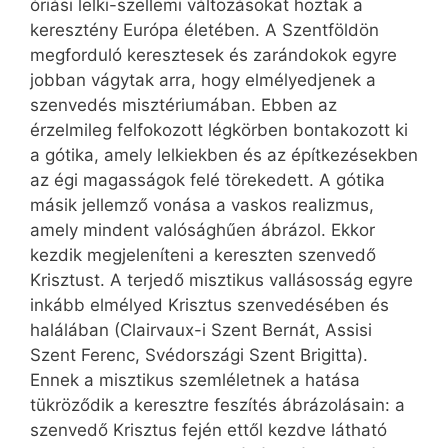
óriási lelki-szellemi változásokat hoztak a
keresztény Európa életében. A Szentföldön
megforduló keresztesek és zarándokok egyre
jobban vágytak arra, hogy elmélyedjenek a
szenvedés misztériumában. Ebben az
érzelmileg felfokozott légkörben bontakozott ki
a gótika, amely lelkiekben és az építkezésekben
az égi magasságok felé törekedett. A gótika
másik jellemző vonása a vaskos realizmus,
amely mindent valósághűen ábrázol. Ekkor
kezdik megjeleníteni a kereszten szenvedő
Krisztust. A terjedő misztikus vallásosság egyre
inkább elmélyed Krisztus szenvedésében és
halálában (Clairvaux-i Szent ­Bernát, Assisi
Szent Ferenc, Svédországi Szent Brigitta).
Ennek a misztikus szemléletnek a hatása
tükröződik a keresztre feszítés ábrázolásain: a
szenvedő Krisztus fején ettől kezdve látható