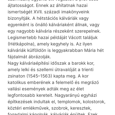
ájtatosságot. Ennek az áhítatnak hazai
ismertségét XVII. századi imakönyveink
bizonyítják. A hétstációs kálváriák vagy
egyenként is önálló kálváriaként állnak, vagy
egy nagyobb kálvária részeként szerepelnek.
Legismertebb hazai példáját Vácott találjuk
(Hétkápolna), amely kegyhely is. Az ilyen
kálváriák külföldön is leg­gyak­rabban Mária hét
fájdalmát ábrázolják.
Nagy kálváriaépítési időszak a barokk kor,
amely lelki és szellemi útravalóját a trienti
zsinaton (1545–1563) kapta meg. A kor
katolikus emberének a felemelő és megrázó
vallási események adták meg az élet
legfontosabb kereteit. Nagyarányú egyházi
építkezések indultak el, templomok, kolostorok,
köztéri emlékművek, szobrok, keresztek,
fogadalmi kápolnák, kálváriák épültek. Ezek