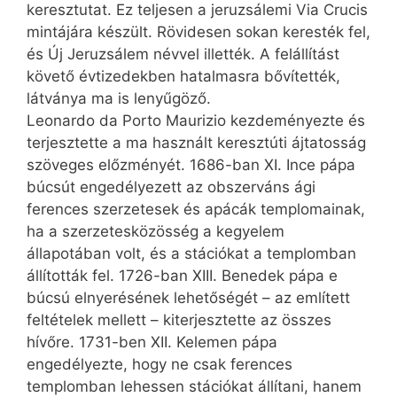
keresztutat. Ez teljesen a jeruzsálemi Via Crucis
mintájára készült. Rövidesen sokan keresték fel,
és Új Jeruzsálem névvel illették. A fel­állítást
követő évtizedekben hatalmasra bővítették,
látványa ma is lenyűgöző.
Leonardo da Porto Maurizio kezdeményezte és
terjesztette a ma használt keresztúti ájtatosság
szöveges előzményét. 1686-ban XI. Ince pápa
búcsút engedélyezett az obszerváns ági
ferences szerzetesek és apácák templomainak,
ha a szerzetesközösség a kegyelem
állapotában volt, és a stációkat a templomban
állították fel. 1726-ban XIII. Benedek pápa e
búcsú elnyerésének lehetőségét – az említett
feltételek mellett – kiterjesztette az összes
hívőre. 1731-ben XII. Kelemen pápa
engedélyezte, hogy ne csak ferences
templomban lehessen stációkat állítani, hanem