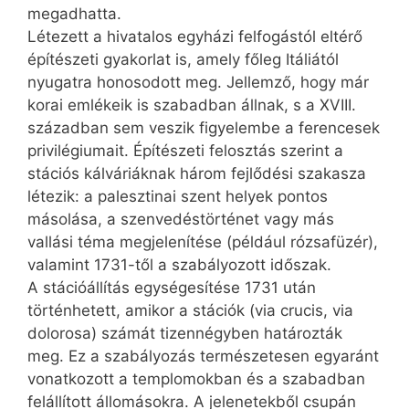
megadhatta.
Létezett a hivatalos egyházi felfogástól eltérő
építészeti gyakorlat is, amely főleg Itáliától
nyugatra honosodott meg. Jellemző, hogy már
korai emlékeik is szabadban állnak, s a XVIII.
században sem veszik figyelembe a ferencesek
privilégiumait. Építészeti felosztás szerint a
stációs kálváriáknak három fejlődési szakasza
létezik: a palesztinai szent helyek pontos
másolása, a szenvedés­történet vagy más
vallási téma megjelenítése (például rózsafüzér),
valamint 1731-től a szabályozott időszak.
A stációállítás egységesítése 1731 után
történhetett, amikor a stációk (via crucis, via
dolorosa) számát tizennégyben határozták
meg. Ez a szabályozás természetesen egy­aránt
vonatkozott a templomokban és a szabadban
felállított állomásokra. A jelenetekből csupán