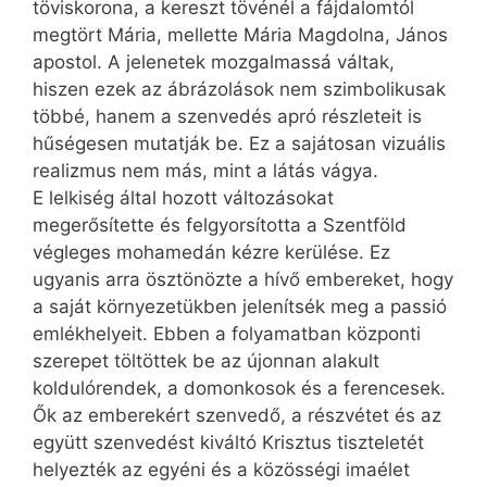
töviskorona, a kereszt tövénél a fájdalomtól
megtört Mária, mellette Mária Magdolna, János
apostol. A jelenetek mozgalmassá váltak,
hiszen ezek az ábrázolások nem szimbolikusak
többé, hanem a szenvedés apró részleteit is
hűségesen mutatják be. Ez a sajátosan vizuális
realizmus nem más, mint a látás vágya.
E lelkiség által hozott változásokat
megerősítette és felgyorsította a Szentföld
végleges mohamedán kézre kerü­lése. Ez
ugyanis arra ösztönözte a hívő embereket, hogy
a saját környezetükben jelenítsék meg a passió
emlékhelyeit. Ebben a folyamatban központi
szerepet töltöttek be az újonnan alakult
koldulórendek, a domonkosok és a ferencesek.
Ők az emberekért szenvedő, a részvétet és az
együtt szenvedést kiváltó Krisztus tiszteletét
helyezték az egyéni és a közösségi imaélet