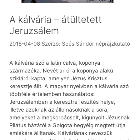
A kálvária – átültetett
Jeruzsálem
2018-04-08
Szerző:
Soós Sándor néprajzkutató
A kálvária szó a latin calva, koponya
származéka. Nevét arról a koponya alakú
szikláról kapta, amelyen Jézus Krisztus
keresztje állt. A magyar nyelvben a kálvária szó
többféle értelemben használatos:
Jeruzsálemben a keresztre feszítés helye,
illetve azoknak az állomásoknak a sora,
amelyeket a megkorbácsolt, kigúnyolt Jézusnak
Pilátus házától a Golgota hegyéig megtett útja
emlékére állítanak. Kálváriának nevezzük