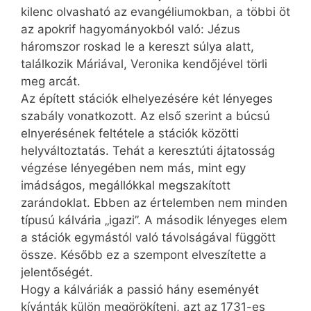
kilenc olvasható az evangéliumokban, a többi öt
az apokrif hagyományokból való: Jézus
háromszor roskad le a kereszt súlya alatt,
találkozik Máriával, Veronika kendőjével törli
meg arcát.
Az épített stációk elhelyezésére két lényeges
szabály vonatkozott. Az első szerint a búcsú
elnyerésének feltétele a stációk közötti
helyváltoztatás. Tehát a keresztúti ájtatosság
végzése lényegében nem más, mint egy
imádságos, megállókkal megszakított
zarándoklat. Ebben az értelemben nem minden
típusú kálvária „igazi”. A második lényeges elem
a stációk egymástól való távolságával függött
össze. Később ez a szempont elveszítette a
jelentőségét.
Hogy a kálváriák a passió hány eseményét
kívánták külön megörökíteni, azt az 1731-es