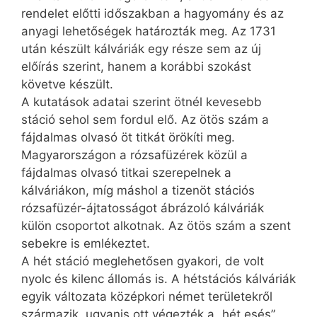
rendelet előtti időszakban a hagyomány és az
anyagi lehetőségek határozták meg. Az 1731
után készült kálváriák egy része sem az új
előírás szerint, hanem a korábbi szokást
követve készült.
A kutatások adatai szerint ötnél kevesebb
stáció sehol sem fordul elő. Az ötös szám a
fájdalmas olvasó öt titkát örökíti meg.
Magyarországon a rózsafüzérek közül a
fájdalmas olvasó titkai szerepelnek a
kálváriákon, míg máshol a tizenöt stációs
rózsafüzér-ájtatosságot ábrázoló kálváriák
külön csoportot alkotnak. Az ötös szám a szent
sebekre is emlékeztet.
A hét stáció meglehetősen gyakori, de volt
nyolc és kilenc állomás is. A hétstációs kálváriák
egyik változata középkori német területekről
származik, ugyanis ott végezték a „hét esés”