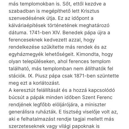
más templomokban is. Sőt, ettől kezdve a
szabadban is megépíthető lett Krisztus
szenvedésének útja. Ez az időpont a
kálváriaépítések történetének meghatározó
dátuma. 1741-ben XIV. Benedek pápa újra a
ferenceseknek kedvezett azzal, hogy
rendelkezése szűkítette más rendek és az
egyházmegyék lehetőségeit. Kimondta, hogy
olyan településeken, ahol ferences templom
található, más templomban nem állíthatók fel
stációk. IX. Piusz pápa csak 1871-ben szüntette
meg ezt a korlátozást.
A keresztút felállítását és a hozzá kapcsolódó
búcsút a pápák minden időben Szent Ferenc
rendjének legfőbb elöljárójára, a miniszter
generálisra ruházták. E tisztség viselője volt az,
aki e felhatalmazást rendje tagjai mellett más
szerzeteseknek vagy világi papoknak is