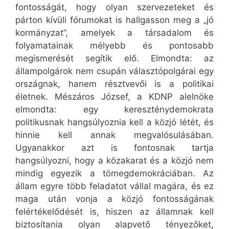
fontosságát, hogy olyan szervezeteket és
párton kívüli fórumokat is hallgasson meg a „jó
kormányzat”, amelyek a társadalom és
folyamatainak mélyebb és pontosabb
megismerését segítik elő. Elmondta: az
állampolgárok nem csupán választópolgárai egy
országnak, hanem résztvevői is a politikai
életnek. Mészáros József, a KDNP alelnöke
elmondta: egy kereszténydemokrata
politikusnak hangsúlyoznia kell a közjó létét, és
hinnie kell annak megvalósulásában.
Ugyanakkor azt is fontosnak tartja
hangsúlyozni, hogy a közakarat és a közjó nem
mindig egyezik a tömegdemokráciában. Az
állam egyre több feladatot vállal magára, és ez
maga után vonja a közjó fontosságának
felértékelődését is, hiszen az államnak kell
biztosítania olyan alapvető tényezőket,