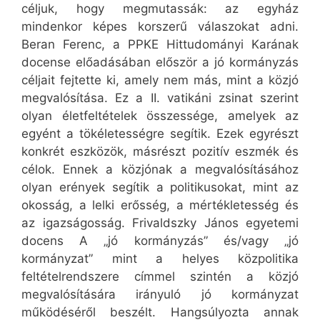
céljuk, hogy megmutassák: az egyház
mindenkor képes korszerű válaszokat adni.
Beran Ferenc, a PPKE Hittudományi Karának
docense előadásában először a jó kormányzás
céljait fejtette ki, amely nem más, mint a közjó
megvalósítása. Ez a II. vatikáni zsinat szerint
olyan életfeltételek összessége, amelyek az
egyént a tökéletességre segítik. Ezek egyrészt
konkrét eszközök, másrészt pozitív eszmék és
célok. Ennek a közjónak a megvalósításához
olyan erények segítik a politikusokat, mint az
okosság, a lelki erősség, a mértékletesség és
az igazságosság. Frivaldszky János egyetemi
docens A „jó kormányzás” és/vagy „jó
kormányzat” mint a helyes közpolitika
feltételrendszere címmel szintén a közjó
megvalósítására irányuló jó kormányzat
működéséről beszélt. Hangsúlyozta annak