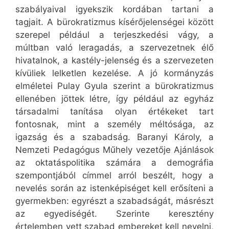
szabályaival igyekszik kordában tartani a
tagjait. A bürokratizmus kísérőjelenségei között
szerepel például a terjeszkedési vágy, a
múltban való leragadás, a szervezetnek élő
hivatalnok, a kastély-jelenség és a szervezeten
kívüliek lelketlen kezelése. A jó kormányzás
elméletei Pulay Gyula szerint a bürokratizmus
ellenében jöttek létre, így például az egyház
társadalmi tanítása olyan értékeket tart
fontosnak, mint a személy méltósága, az
igazság és a szabadság. Baranyi Károly, a
Nemzeti Pedagógus Műhely vezetője Ajánlások
az oktatáspolitika számára a demográfia
szempontjából címmel arról beszélt, hogy a
nevelés során az istenképiséget kell erősíteni a
gyermekben: egyrészt a szabadságát, másrészt
az egyediségét. Szerinte keresztény
értelemben vett szabad embereket kell nevelni,