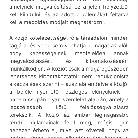
amelynek megvalósításához a jelen helyzetből
kell kiindulni, és az adott problémákat feltárva
kell a megoldás módjait meghatározni.
A közjó kötelezettséget ró a társadalom minden
tagjára, és senki sem vonhatja ki magát az alól,
hogy képességeinek megfelelően annak
megvalósításáért és kibontakozásáért
munkálkodjon. A közjót csak a maga egészében
lehetséges kibontakoztatni; nem redukcionista
elképzelések szerint – azaz alárendelve a közjót
a belőle nyerhető részleges előnyöknek –,
hanem csupán olyan szemlélet alapján, amely a
legszélesebb körű felelősségvállalásra
törekszik. A közjó az ember legmagasabb
rendű hajlamainak felel meg, mégis igen
nehezen érhető el, mivel azt követeli, hogy az
ember képes legyen állandóan úgy keresni a