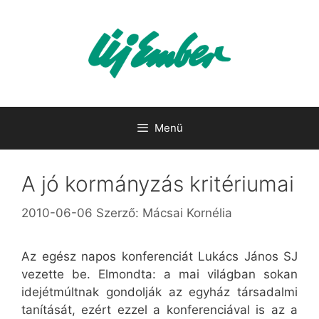
Kilépés
a
tartalomba
Menü
A jó kormányzás kritériumai
2010-06-06
Szerző:
Mácsai Kornélia
Az egész napos konferenciát Lukács János SJ
vezette be. Elmondta: a mai világban sokan
idejétmúltnak gondolják az egyház társadalmi
tanítását, ezért ezzel a konferenciával is az a