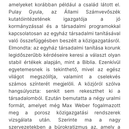
amelyeket korábban például a család látott el.
Pulay Gyula, az Állami Számvevőszék
kutatóintézetének igazgatója a jó
kormányzással és a társadalmi programokkal
kapcsolatosan az egyház társadalmi tanításával
való összefüggésben beszélt a közigazgatásról.
Elmondta: az egyház társadalmi tanítása korunk
legidőszerűbb kérdéseire keresi a választ olyan
stabil értékek alapján, mint a Biblia. Ezenkívül
egyetemesnek is tekinthető, mivel az egész
világot megszólítja, valamint a cselekvés
számos színterét megjelöli. A közjóról szólva
hangsúlyozta: senkit sem rekeszthet ki a
társadalomból. Ezután bemutatta a négy uralmi
formát, amelyet még Max Weber fogalmazott
meg a porosz közigazgatási rendszerek
vizsgálata után. Szerinte ma a nagy
szervezetekben a bürokratizmus az, amely a