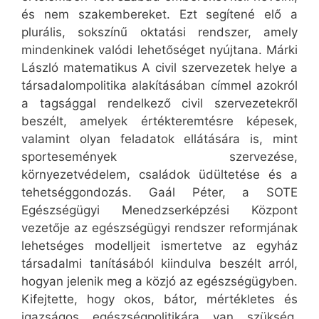
és nem szakembereket. Ezt segítené elő a
plurális, sokszínű oktatási rendszer, amely
mindenkinek valódi lehetőséget nyújtana. Márki
László matematikus A civil szervezetek helye a
társadalompolitika alakításában címmel azokról
a tagsággal rendelkező civil szervezetekről
beszélt, amelyek értékteremtésre képesek,
valamint olyan feladatok ellátására is, mint
sportesemények szervezése,
környezetvédelem, családok üdültetése és a
tehetséggondozás. Gaál Péter, a SOTE
Egészségügyi Menedzserképzési Központ
vezetője az egészségügyi rendszer reformjának
lehetséges modelljeit ismertetve az egyház
társadalmi tanításából kiindulva beszélt arról,
hogyan jelenik meg a közjó az egészségügyben.
Kifejtette, hogy okos, bátor, mértékletes és
igazságos egészségpolitikára van szükség,