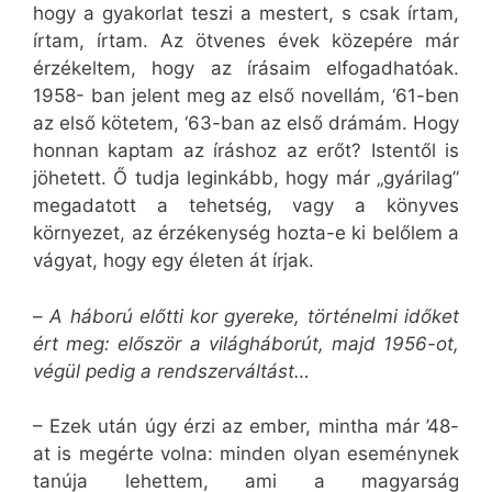
hogy a gyakorlat teszi a mestert, s csak írtam,
írtam, írtam. Az ötvenes évek közepére már
érzékeltem, hogy az írásaim elfogadhatóak.
1958- ban jelent meg az első novellám, ‘61-ben
az első kötetem, ‘63-ban az első drámám. Hogy
honnan kaptam az íráshoz az erőt? Istentől is
jöhetett. Ő tudja leginkább, hogy már „gyárilag”
megadatott a tehetség, vagy a könyves
környezet, az érzékenység hozta-e ki belőlem a
vágyat, hogy egy életen át írjak.
–
A háború előtti kor gyereke, történelmi időket
ért meg: először a világháborút, majd 1956-ot,
végül pedig a rendszerváltást…
– Ezek után úgy érzi az ember, mintha már ’48-
at is megérte volna: minden olyan eseménynek
tanúja lehettem, ami a magyarság