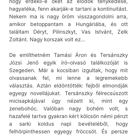
hogy érdekli-e őket az elődök ténykedése,
hagyatéka, fenn akarják-e tartani a kontinuitást.
Nekem ma is nagy öröm visszagondolni arra,
amikor betoppantam a Hungáriába, és ott
találtam Déryt, Pilinszkyt, Vas Istvánt, Zelk
Zoltánt. Nagy korszak volt ez…
De említhetném Tamási Áron és Tersánszky
Józsi Jenő egyik író–olvasó találkozóját is
Szegeden. Már a kocsiban izgultak, hogy mit
olvassanak fel, mi lenne a legremekebb
választás. Aztán eldöntötték: fejből elmondják
egyegy novellájukat. Tersánszky félrecsúszott
micisapkájával úgy nézett ki, mint egy
zenebohóc. Valóban nagy bohém volt, s
hazafelé tartva gyakran kért kölcsön némi pénzt
a sarki koldus napi bevételéből, hogy
felhörpinthessen egyegy fröccsöt. És persze