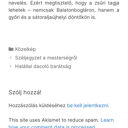
nevelés. Ezért megtisztelő, hogy a zsűri tagja
lehetek – nemcsak Balatonbogláron, hanem a
győri és a sátoraljaújhelyi döntőkön is.
Kategória
Közelkép
Széljegyzet a mesterségről
Halállal dacoló barátság
Szólj hozzá!
Hozzászólás küldéséhez
be kell jelentkezni
.
This site uses Akismet to reduce spam.
Learn
how your comment data is processed.