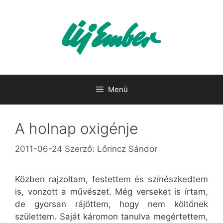
Kilépés
a
tartalomba
Menü
A holnap oxigénje
2011-06-24
Szerző:
Lőrincz Sándor
Közben rajzoltam, festettem és színészkedtem
is, vonzott a művészet. Még verseket is írtam,
de gyorsan rájöttem, hogy nem költőnek
születtem. Saját káromon tanulva megértettem,