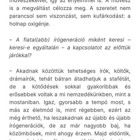
művészekéivel, így az enyéimmel is. A művész
is a megváltást célozza meg. A szeretet nem
parancsol sem viszonzást, sem kufárkodást: a
holnap oxigénje.
–
A fiatal(abb) írógeneráció miként keresi –
keresi-e egyáltalán – a kapcsolatot az előttük
járókkal?
– Akadnak közöttük tehetséges írók, költők,
drámaírók, tehát bátran átadhatjuk a stafétát,
de a kötődések sokkal gyakoribbak és
erősebbek voltak a mi nemzedékünkben, mint a
mostaniban. Igaz, gyorsabb a tempó most, s
más az életmód is, mint régebben, ezért az
még érthető, ha leszakadnak az újabb és újabb
írógenerációk, de az már nagyobb baj, ha
közömbösek, mint ahogy érzem. Majd eldöntik,