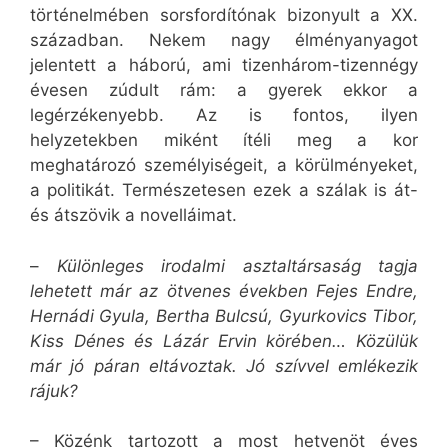
történelmében sorsfordítónak bizonyult a XX.
században. Nekem nagy élményanyagot
jelentett a háború, ami tizenhárom-tizennégy
évesen zúdult rám: a gyerek ekkor a
legérzékenyebb. Az is fontos, ilyen
helyzetekben miként ítéli meg a kor
meghatározó személyiségeit, a körülményeket,
a politikát. Természetesen ezek a szálak is át-
és átszövik a novelláimat.
–
Különleges irodalmi asztaltársaság tagja
lehetett már az ötvenes években Fejes Endre,
Hernádi Gyula, Bertha Bulcsú, Gyurkovics Tibor,
Kiss Dénes és Lázár Ervin körében… Közülük
már jó páran eltávoztak. Jó szívvel emlékezik
rájuk?
– Közénk tartozott a most hetvenöt éves