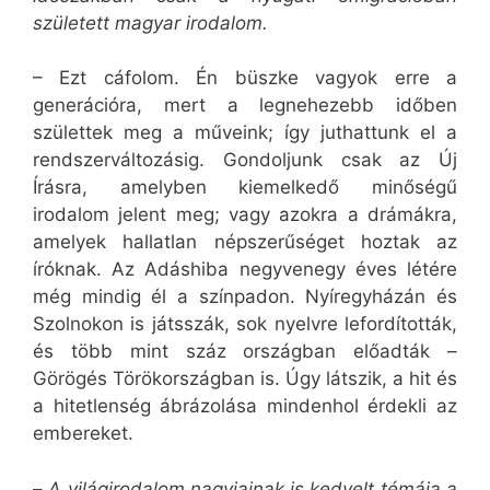
született magyar irodalom.
– Ezt cáfolom. Én büszke vagyok erre a
generációra, mert a legnehezebb időben
születtek meg a műveink; így juthattunk el a
rendszerváltozásig. Gondoljunk csak az Új
Írásra, amelyben kiemelkedő minőségű
irodalom jelent meg; vagy azokra a drámákra,
amelyek hallatlan népszerűséget hoztak az
íróknak. Az Adáshiba negyvenegy éves létére
még mindig él a színpadon. Nyíregyházán és
Szolnokon is játsszák, sok nyelvre lefordították,
és több mint száz országban előadták –
Görögés Törökországban is. Úgy látszik, a hit és
a hitetlenség ábrázolása mindenhol érdekli az
embereket.
–
A világirodalom nagyjainak is kedvelt témája a