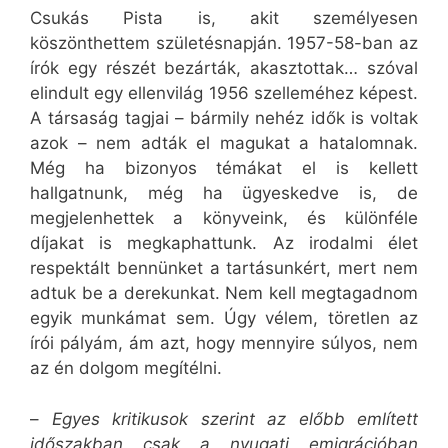
Csukás Pista is, akit személyesen
köszönthettem születésnapján. 1957-58-ban az
írók egy részét bezárták, akasztottak… szóval
elindult egy ellenvilág 1956 szelleméhez képest.
A társaság tagjai – bármily nehéz idők is voltak
azok – nem adták el magukat a hatalomnak.
Még ha bizonyos témákat el is kellett
hallgatnunk, még ha ügyeskedve is, de
megjelenhettek a könyveink, és különféle
díjakat is megkaphattunk. Az irodalmi élet
respektált bennünket a tartásunkért, mert nem
adtuk be a derekunkat. Nem kell megtagadnom
egyik munkámat sem. Úgy vélem, töretlen az
írói pályám, ám azt, hogy mennyire súlyos, nem
az én dolgom megítélni.
–
Egyes kritikusok szerint az előbb említett
időszakban csak a nyugati emigrációban