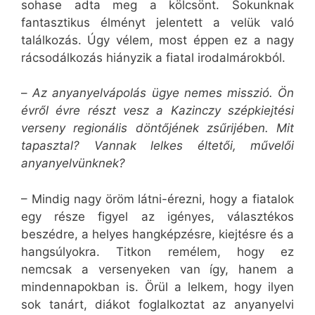
sohase adta meg a kölcsönt. Sokunknak
fantasztikus élményt jelentett a velük való
találkozás. Úgy vélem, most éppen ez a nagy
rácsodálkozás hiányzik a fiatal irodalmárokból.
–
Az anyanyelvápolás ügye nemes misszió. Ön
évről évre részt vesz a Kazinczy szépkiejtési
verseny regionális döntőjének zsűrijében. Mit
tapasztal? Vannak lelkes éltetői, művelői
anyanyelvünknek?
– Mindig nagy öröm látni-érezni, hogy a fiatalok
egy része figyel az igényes, választékos
beszédre, a helyes hangképzésre, kiejtésre és a
hangsúlyokra. Titkon remélem, hogy ez
nemcsak a versenyeken van így, hanem a
mindennapokban is. Örül a lelkem, hogy ilyen
sok tanárt, diákot foglalkoztat az anyanyelvi