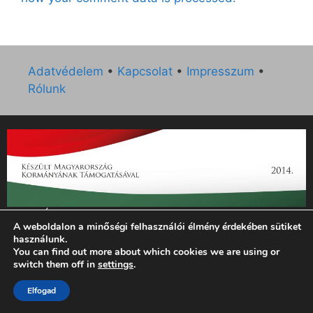
Adatvédelem
•
Kapcsolat
•
Impresszum
•
Rólunk
„Az Új Ember katolikus hetilap 2014. évi működésének
A weboldalon a minőségi felhasználói élmény érdekében sütiket
támogatását az EGYH-KCP-14-P-0121 sz. támogatási
használunk.
szerződés keretében 3 000 000 Ft összegben támogatta az
You can find out more about which cookies we are using or
Emberi Erőforrások Minisztériuma.”
switch them off in
settings
.
© 2026 Magyar Kurír - Új Ember
• Készült
GeneratePress
Elfogad