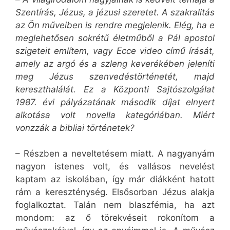
Szentírás, Jézus, a jézusi szeretet. A szakralitás
az Ön műveiben is rendre megjelenik. Elég, ha e
meglehetősen sokrétű életműből a Pál apostol
szigeteit említem, vagy Ecce video című írását,
amely az argó és a szleng keverékében jeleníti
meg Jézus szenvedéstörténetét, majd
kereszthalálát. Ez a Központi Sajtószolgálat
1987. évi pályázatának második díjat elnyert
alkotása volt novella kategóriában. Miért
vonzzák a bibliai történetek?
– Részben a neveltetésem miatt. A nagyanyám
nagyon istenes volt, és vallásos nevelést
kaptam az iskolában, így már diákként hatott
rám a kereszténység. Elsősorban Jézus alakja
foglalkoztat. Talán nem blaszfémia, ha azt
mondom: az ő törekvéseit rokonítom a