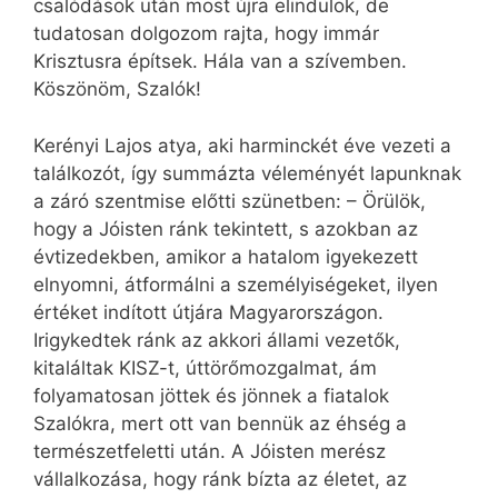
csalódások után most újra elindulok, de
tudatosan dolgozom rajta, hogy immár
Krisztusra építsek. Hála van a szívemben.
Köszönöm, Szalók!
Kerényi Lajos atya, aki harminckét éve vezeti a
találkozót, így summázta véleményét lapunknak
a záró szentmise előtti szünetben: – Örülök,
hogy a Jóisten ránk tekintett, s azokban az
évtizedekben, amikor a hatalom igyekezett
elnyomni, átformálni a személyiségeket, ilyen
értéket indított útjára Magyarországon.
Irigykedtek ránk az akkori állami vezetők,
kitaláltak KISZ-t, úttörőmozgalmat, ám
folyamatosan jöttek és jönnek a fiatalok
Szalókra, mert ott van bennük az éhség a
természetfeletti után. A Jóisten merész
vállalkozása, hogy ránk bízta az életet, az