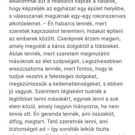
alkalommal azt a feladatot kapták a fiatalok,
hogy képzeljék az egyházat egy épület helyébe,
s válasszanak maguknak egy-egy rokonszenves
alkotóelemet. – Én habarcs lennék, mert
szeretek kapcsolatot teremteni, hidakat építeni
az emberek között. Cserépnek érzem magam,
amely megvédi a káros dolgoktól a többieket.
Ablak lennék, mert szeretem megmutatni
másoknak az élet szépségeit. Legszívesebben
ereszcsatorna lennék, mert fontos, hogy le
tudjuk vezetni a felesleges dolgokat,
megszüntessük a kellemetlenségeket, s ebben
jó vagyok. Szerintem téglaként tudnék a
legtöbbet tenni másokért, egynek lenni a sok
elem közül, amely nagyon hiányozna, ha nem
lenne ott. Én gerenda lennék, ami összeköt,
átfog, megtart. Tető szeretnék lenni, ami
biztonságot ad – így sorolták lelkük tiszta