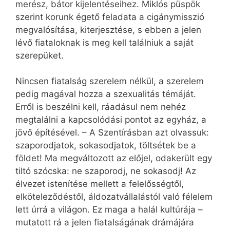
merész, bátor kijelentéseihez. Miklós püspök
szerint korunk égető feladata a cigánymisszió
megvalósítása, kiterjesztése, s ebben a jelen
lévő fiataloknak is meg kell találniuk a saját
szerepüket.
Nincsen fiatalság szerelem nélkül, a szerelem
pedig magával hozza a szexualitás témáját.
Erről is beszélni kell, ráadásul nem nehéz
megtalálni a kapcsolódási pontot az egyház, a
jövő építésével. – A Szentírásban azt olvassuk:
szaporodjatok, sokasodjatok, töltsétek be a
földet! Ma megváltozott az előjel, odakerült egy
tiltó szócska: ne szaporodj, ne sokasodj! Az
élvezet istenítése mellett a felelősségtől,
elköteleződéstől, áldozatvállalástól való félelem
lett úrrá a világon. Ez maga a halál kultúrája –
mutatott rá a jelen fiatalságának drámájára