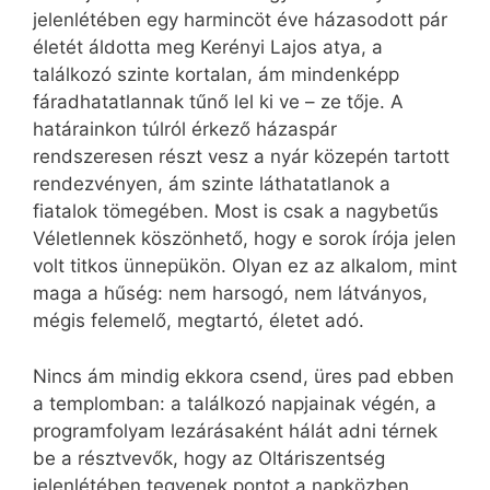
jelenlétében egy harmincöt éve házasodott pár
életét áldotta meg Kerényi Lajos atya, a
találkozó szinte kortalan, ám mindenképp
fáradhatatlannak tűnő lel ki ve – ze tője. A
határainkon túlról érkező házaspár
rendszeresen részt vesz a nyár közepén tartott
rendezvényen, ám szinte láthatatlanok a
fiatalok tömegében. Most is csak a nagybetűs
Véletlennek köszönhető, hogy e sorok írója jelen
volt titkos ünnepükön. Olyan ez az alkalom, mint
maga a hűség: nem harsogó, nem látványos,
mégis felemelő, megtartó, életet adó.
Nincs ám mindig ekkora csend, üres pad ebben
a templomban: a találkozó napjainak végén, a
programfolyam lezárásaként hálát adni térnek
be a résztvevők, hogy az Oltáriszentség
jelenlétében tegyenek pontot a napközben