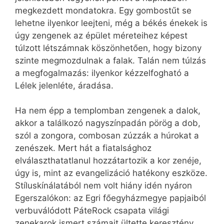
megkezdett mondatokra. Egy gombostűt se
lehetne ilyenkor leejteni, még a békés énekek is
úgy zengenek az épület méreteihez képest
túlzott létszámnak köszönhetően, hogy bizony
szinte megmozdulnak a falak. Talán nem túlzás
a megfogalmazás: ilyenkor kézzelfogható a
Lélek jelenléte, áradása.
Ha nem épp a templomban zengenek a dalok,
akkor a találkozó nagyszínpadán pörög a dob,
szól a zongora, combosan zúzzák a húrokat a
zenészek. Mert hát a fiatalsághoz
elválaszthatatlanul hozzátartozik a kor zenéje,
úgy is, mint az evangelizáció hatékony eszköze.
Stíluskínálatából nem volt hiány idén nyáron
Egerszalókon: az Egri főegyházmegye papjaiból
verbuválódott PáteRock csapata világi
zenekarok ismert számait ültette keresztény