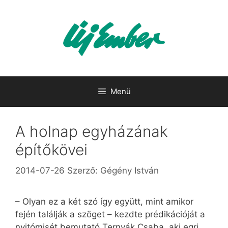
Kilépés
a
tartalomba
Menü
A holnap egyházának
építőkövei
2014-07-26
Szerző:
Gégény István
– Olyan ez a két szó így együtt, mint amikor
fején találják a szöget – kezdte prédikációját a
nyitómisét bemutató Ternyák Csaba, aki egri