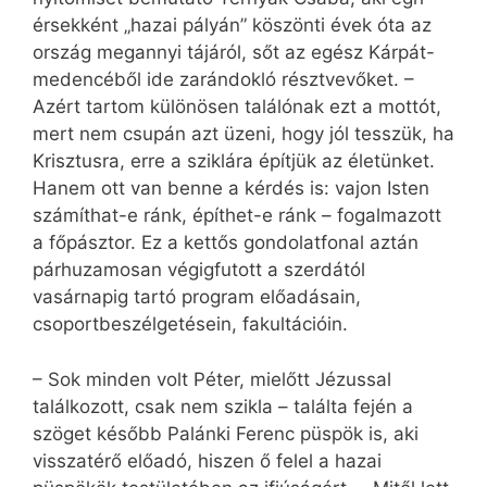
érsekként „hazai pályán” köszönti évek óta az
ország megannyi tájáról, sőt az egész Kárpát-
medencéből ide zarándokló résztvevőket. –
Azért tartom különösen találónak ezt a mottót,
mert nem csupán azt üzeni, hogy jól tesszük, ha
Krisztusra, erre a sziklára építjük az életünket.
Hanem ott van benne a kérdés is: vajon Isten
számíthat-e ránk, építhet-e ránk – fogalmazott
a főpásztor. Ez a kettős gondolatfonal aztán
párhuzamosan végigfutott a szerdától
vasárnapig tartó program előadásain,
csoportbeszélgetésein, fakultációin.
– Sok minden volt Péter, mielőtt Jézussal
találkozott, csak nem szikla – találta fején a
szöget később Palánki Ferenc püspök is, aki
visszatérő előadó, hiszen ő felel a hazai