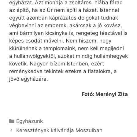
egyházat. Azt mondja a zsoltáros, hiába fárad
az építő, ha az Úr nem építi a házat. Istennel
együtt azonban káprázatos dolgokat tudnak
végbevinni az emberek, akárcsak a jó kovász,
ami bármilyen kicsinyke is, rengeteg tésztával is
képes csodát művelni. Nem hiszem, hogy
kiürülnének a templomaink, nem kell megijedni
a hullámvölgyektől, azokat mindig hullámhegyek
követik. Nagyon bízom Istenben, ezért
reménykedve tekintek ezekre a fiatalokra, a
jövő egyházára.
Fotó: Merényi Zita
Kategória
Egyházunk
Keresztények kálváriája Moszulban