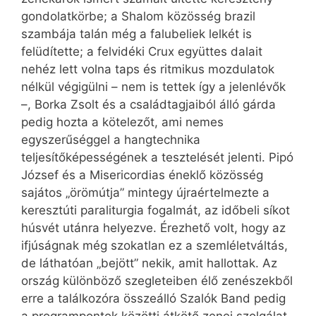
gondolatkörbe; a Shalom közösség brazil
szambája talán még a falubeliek lelkét is
felüdítette; a felvidéki Crux együttes dalait
nehéz lett volna taps és ritmikus mozdulatok
nélkül végigülni – nem is tettek így a jelenlévők
–, Borka Zsolt és a családtagjaiból álló gárda
pedig hozta a kötelezőt, ami nemes
egyszerűséggel a hangtechnika
teljesítőképességének a tesztelését jelenti. Pipó
József és a Misericordias éneklő közösség
sajátos „örömútja” mintegy újraértelmezte a
keresztúti paraliturgia fogalmát, az időbeli síkot
húsvét utánra helyezve. Érezhető volt, hogy az
ifjúságnak még szokatlan ez a szemléletváltás,
de láthatóan „bejött” nekik, amit hallottak. Az
ország különböző szegleteiben élő zenészekből
erre a találkozóra összeálló Szalók Band pedig