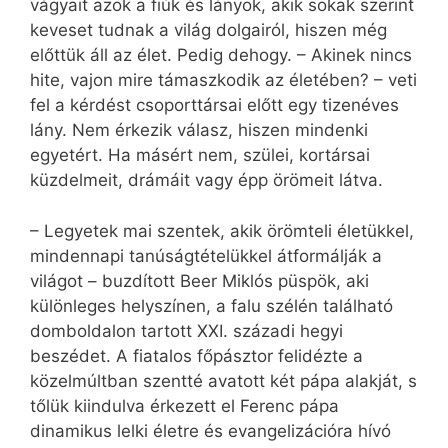
vágyait azok a fiúk és lányok, akik sokak szerint
keveset tudnak a világ dolgairól, hiszen még
előttük áll az élet. Pedig dehogy. – Akinek nincs
hite, vajon mire támaszkodik az életében? – veti
fel a kérdést csoporttársai előtt egy tizenéves
lány. Nem érkezik válasz, hiszen mindenki
egyetért. Ha másért nem, szülei, kortársai
küzdelmeit, drámáit vagy épp örömeit látva.
– Legyetek mai szentek, akik örömteli életükkel,
mindennapi tanúságtételükkel átformálják a
világot – buzdított Beer Miklós püspök, aki
különleges helyszínen, a falu szélén található
domboldalon tartott XXI. századi hegyi
beszédet. A fiatalos főpásztor felidézte a
közelmúltban szentté avatott két pápa alakját, s
tőlük kiindulva érkezett el Ferenc pápa
dinamikus lelki életre és evangelizációra hívó