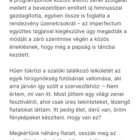
a programpontok közötti átkötő zenei szolgálat
mellett a bevezetőben említett új himnusszal
gazdagította, egyben össze is foglalta a
rendezvény üzenetcsokrát – az imperfectum
együttes tagjaival kiegészülve úgy megadták a
módját a záró szentmise végén a közös
éneklésnek, hogy még a papság is táncba
kezdett.
Hűen tükrözi a szalóki találkozó lelkületét az
egyik hírügynökség fotósának vallomása, aki
arra járván így szólt a szervezőkhöz: – Nem
értem, mi van itt. Most jöttem egy világi zenei
fesztiválról, ahol csak üres tekinteteket, lézengő
fiatalokat láttam. Itt pedig élet, derű van, öröm
fényképeket készíteni. Hogy van ez?
Megkértünk néhány fiatalt, osszák meg az