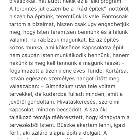
olvasókkal, mit adott nekik ez a lelki program. –
A teremtés jut eszembe a „Rád építek” mottóról,
hiszen ha építünk, teremtünk is vele. Fontosnak
tartom a bizalmat, hiszen csak úgy engedhetjük
meg, hogy Isten teremtsen bennünk és általunk
valamit, ha rábízzuk magunkat. Ez az építés
közös munka, ami kölcsönös kapcsolatra épül:
nem csupán Isten munkálkodik bennünk, hanem
nekünk is meg kell tennünk a magunk részét –
fogalmazott a tizenkilenc éves Tünde. Kortársa,
István egészen személyes hangot ütött meg
válaszában: – Gimnázium után tele voltam
tervekkel, de kudarcba fulladt minden, amit a
jövőről gondoltam. Hivatáskeresés, szerelmi
kapcsolat, minden becsődölt. A szalóki
találkozó témája ráébresztett, hogy kihagytam a
tervezésből Istent. Büszke akartam lenni, igazi
férfi, aki szilárd alapra építi a dolgait. A