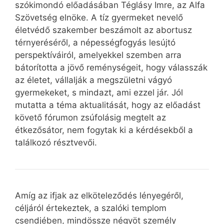
szókimondó előadásában Téglásy Imre, az Alfa
Szövetség elnöke. A tíz gyermeket nevelő
életvédő szakember beszámolt az abortusz
térnyeréséről, a népességfogyás lesújtó
perspektíváiról, amelyekkel szemben arra
bátorította a jövő reménységeit, hogy válasszák
az életet, vállalják a megszületni vágyó
gyermekeket, s mindazt, ami ezzel jár. Jól
mutatta a téma aktualitását, hogy az előadást
követő fórumon zsúfolásig megtelt az
étkezősátor, nem fogytak ki a kérdésekből a
találkozó résztvevői.
Amíg az ifjak az elköteleződés lényegéről,
céljáról értekeztek, a szalóki templom
csendjében, mindössze négyöt személy