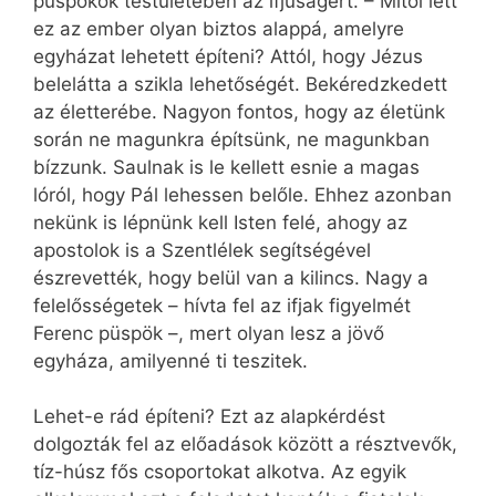
püspökök testületében az ifjúságért. – Mitől lett
ez az ember olyan biztos alappá, amelyre
egyházat lehetett építeni? Attól, hogy Jézus
belelátta a szikla lehetőségét. Bekéredzkedett
az életterébe. Nagyon fontos, hogy az életünk
során ne magunkra építsünk, ne magunkban
bízzunk. Saulnak is le kellett esnie a magas
lóról, hogy Pál lehessen belőle. Ehhez azonban
nekünk is lépnünk kell Isten felé, ahogy az
apostolok is a Szentlélek segítségével
észrevették, hogy belül van a kilincs. Nagy a
felelősségetek – hívta fel az ifjak figyelmét
Ferenc püspök –, mert olyan lesz a jövő
egyháza, amilyenné ti teszitek.
Lehet-e rád építeni? Ezt az alapkérdést
dolgozták fel az előadások között a résztvevők,
tíz-húsz fős csoportokat alkotva. Az egyik