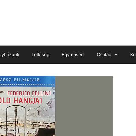
gyházunk
Lelkiség
Egymásért
Család
Kö