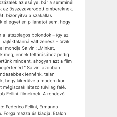
százalék az esélye, bár a semminél
nak az összezavarodott embereknek.
t, bizonyítva a szakállas
 el egyetlen pillanatot sem, hogy
n a látszólagos bolondok – így az
 hajléktalanná vált zenész – őrzik
al mondja Salvini: „Minket,
ik meg, ennek feltárásához pedig
 értünk mindent, ahogyan azt a film
 megértenéd.” Salvini azonban
endesebbek lennénk, talán
k, hogy kikerülve a modern kor
 mégiscsak létező túlvilág felé.
bb Fellini-filmeknek. A rendező
ró: Federico Fellini, Ermanno
io. Forgalmazza és kiadja: Etalon