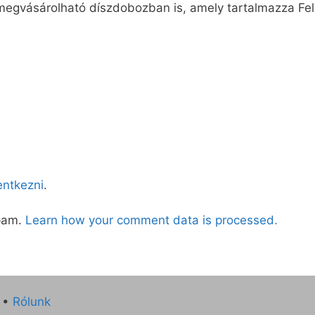
l megvásárolható díszdobozban is, amely tartalmazza Fell
lentkezni
.
spam.
Learn how your comment data is processed.
•
Rólunk