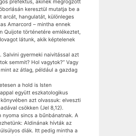
lagos prefektus, akinek megrögzött
kóborlásán keresztül mutatja be a
t arcát, hangulatát, különleges
díjas Amarcord – mintha ennek
n Quijote történetére emlékeztet,
lovagot látunk, akik képtelenek
 Salvini gyermeki naivitással azt
latok semmit? Hol vagytok?” Vagy
mint az átlag, például a gazdag
tesen a hold is Isten
nappal együtt eszkatologikus
k könyvében azt olvassuk: elveszti
adával csökken (Jel 8,12).
en nyoma sincs a bűnbánatnak. A
kezhetünk: Aldinának hívták az
lsúlyos diák. Itt pedig mintha a