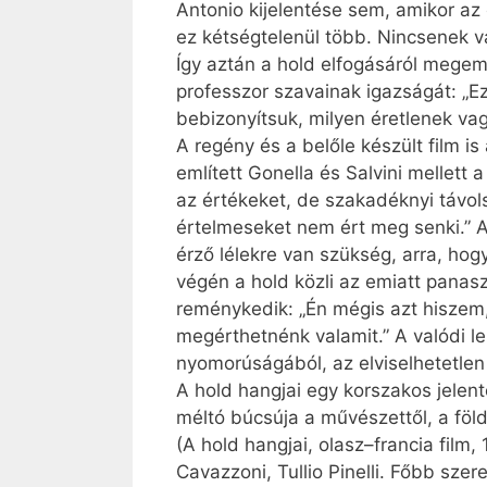
Antonio kijelentése sem, amikor az
ez kétségtelenül több. Nincsenek 
Így aztán a hold elfogásáról megem
professzor szavainak igazságát: „E
bebizonyítsuk, milyen éretlenek va
A regény és a belőle készült film i
említett Gonella és Salvini mellett 
az értékeket, de szakadéknyi távols
értelmeseket nem ért meg senki.” A
érző lélekre van szükség, arra, hog
végén a hold közli az emiatt panasz
reménykedik: „Én mégis azt hiszem
megérthetnénk valamit.” A valódi l
nyomorúságából, az elviselhetetlen 
A hold hangjai egy korszakos jelen
méltó búcsúja a művészettől, a földi
(A hold hangjai, olasz–francia film,
Cavazzoni, Tullio Pinelli. Főbb szer