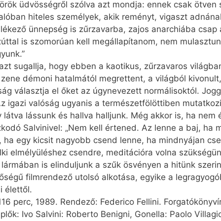
 örök üdvösségről szólva azt mondja: ennek csak ötven 
valóban hiteles személyek, akik reményt, vigaszt adná
lékező ünnepség is zűrzavarba, zajos anarchiába csap á
zúttal is szomorúan kell megállapítanom, nem mulasztunk
gyunk.”
s azt sugallja, hogy ebben a kaotikus, zűrzavaros világba
a zene démoni hatalmától megrettent, a világból kivonult,
ág választja el őket az úgynevezett normálisoktól. Jogg
z igazi valóság ugyanis a természetfölöttiben mutatkoz
y látva lássunk és hallva halljunk. Még akkor is, ha nem
kodó Salvinivel: „Nem kell értened. Az lenne a baj, ha
, ha egy kicsit nagyobb csend lenne, ha mindnyájan cs
elki elmélyüléshez csendre, meditációra volna szükségün
lármában is elinduljunk a szűk ösvényen a hitünk szerint
tőségű filmrendező utolsó alkotása, egyike a legragyogó
 élettől.
 116 perc, 1989. Rendező: Federico Fellini. Forgatókönyví
eplők: Ivo Salvini: Roberto Benigni, Gonella: Paolo Villag