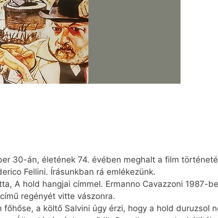
ber 30-án, életének 74. évében meghalt a film történe
erico Fellini. Írásunkban rá emlékezünk.
gatta, A hold hangjai címmel. Ermanno Cavazzoni 1987-be
című regényét vitte vászonra.
m főhőse, a költő Salvini úgy érzi, hogy a hold duruzsol