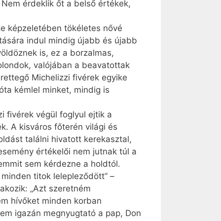
 Nem érdeklik őt a belső értékek,
ote képzeletében tökéletes nővé
atására indul mindig újabb és újabb
völdöznek is, ez a borzalmas,
bolondok, valójában a beavatottak
rettegő Michelizzi fivérek egyike
 óta kémlel minket, mindig is
fivérek végül foglyul ejtik a
. A kisváros főterén világi és
ást találni hivatott kerekasztal,
esemény értékelői nem jutnak túl a
semmit sem kérdezne a holdtól.
minden titok lelepleződött” –
akozik: „Azt szeretném
nem hívőket minden korban
 nem igazán megnyugtató a pap, Don