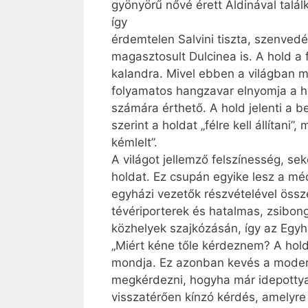
gyönyörű nővé érett Aldinával talál
így
érdemtelen Salvini tiszta, szenved
magasztosult Dulcinea is. A hold a 
kalandra. Mivel ebben a világban m
folyamatos hangzavar elnyomja a ho
számára érthető. A hold jelenti a be
szerint a holdat „félre kell állítani
kémlelt”.
A világot jellemző felszínesség, sek
holdat. Ez csupán egyike lesz a méd
egyházi vezetők részvételével össz
tévériporterek és hatalmas, zsibon
közhelyek szajkózásán, így az Egyhá
„Miért kéne tőle kérdeznem? A hold
mondja. Ez azonban kevés a modern
megkérdezni, hogyha már idepottya
visszatérően kínzó kérdés, amelyr