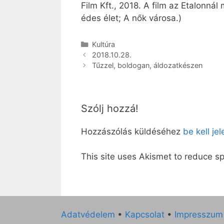
Film Kft., 2018. A film az Etalonná
édes élet; A nők városa.)
Kategória
Kultúra
2018.10.28.
Tűzzel, boldogan, áldozatkészen
Szólj hozzá!
Hozzászólás küldéséhez
be kell je
This site uses Akismet to reduce 
Adatvédelem
•
Kapcsolat
•
Impresszum