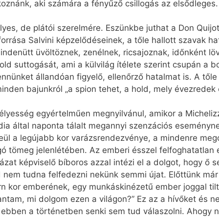
koznánk, aki számára a fényűző csillogás az elsődleges.
élyes, de plátói szerelmére. Eszünkbe juthat a Don Quij
forrása Salvini képzelődéseinek, a tőle hallott szavak h
indenütt üvöltöznek, zenélnek, ricsajoznak, időnként lö
ld suttogását, ami a külvilág ítélete szerint csupán a 
nnünket állandóan figyelő, ellenőrző hatalmat is. A tőle 
”, minden bajunkról „a spion tehet, a hold, mely évezredek
élyesség egyértelműen megnyilvánul, amikor a Michelizzi 
ia által naponta tálalt meg­annyi szenzációs eseménynek
eül a legújabb kor varázsrendezvénye, a mindenre megold
gó tömeg jelenlétében. Az emberi ésszel felfoghatatlan 
zat képviselő bíboros azzal intézi el a dolgot, hogy ő 
 nem tudna felfedezni nekünk semmi újat. Előttünk már 
 kor emberének, egy munkáskinézetű ember joggal tilt
ntam, mi dolgom ezen a világon?” Ez az a hívőket és 
e ebben a történetben senki sem tud válaszolni. Ahogy