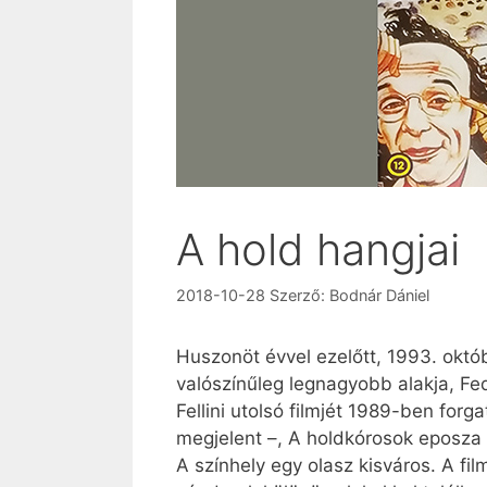
A hold hangjai
2018-10-28
Szerző:
Bodnár Dániel
Huszonöt évvel ezelőtt, 1993. októ
valószínűleg legnagyobb alakja, Fed
Fellini utolsó filmjét 1989-ben for
megjelent –, A holdkórosok eposza 
A színhely egy olasz kisváros. A fil