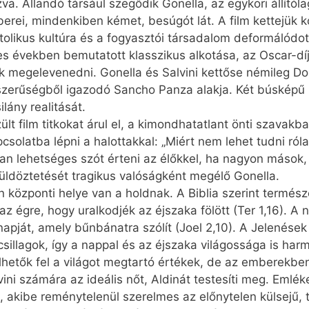
zva. Állandó társául szegődik Gonella, az egykori állító
erei, mindenkiben kémet, besúgót lát. A film kettejük 
katolikus kultúra és a fogyasztói társadalom deformálódot
70-es években bemutatott klasszikus alkotása, az Oscar-
ánk megelevenedni. Gonella és Salvini kettőse némileg Do
nyszerűségből igazodó Sancho Panza alakja. Két búsképű 
ilány realitását.
t film titkokat árul el, a kimondhatatlant önti szavakba.
csolatba lépni a halottakkal: „Miért nem lehet tudni ró
n lehetséges szót érteni az élőkkel, ha nagyon mások, 
 üldöztetését tragikus valóságként megélő Gonella.
központi helye van a holdnak. A Biblia szerint természe
z égre, hogy uralkodjék az éjszaka fölött (Ter 1,16). A 
 napját, amely bűnbánatra szólít (Joel 2,10). A Jelenése
sillagok, így a nappal és az éjszaka világossága is harm
elhetők fel a világot megtartó értékek, de az emberekb
lvini számára az ideális nőt, Aldinát testesíti meg. Emlé
kibe reménytelenül szerelmes az előnytelen külsejű, tú