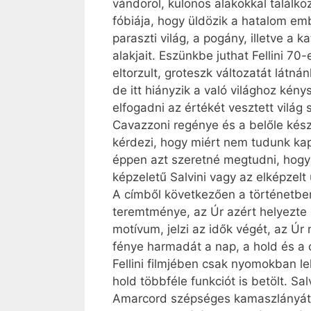
vándorol, különös alakokkal találko
fóbiája, hogy üldözik a hatalom emb
paraszti világ, a pogány, illetve a 
alakjait. Eszünkbe juthat Fellini 
eltorzult, groteszk változatát látn
de itt hiányzik a való világhoz ké
elfogadni az értékét vesztett világ s
Cavazzoni regénye és a belőle készül
kérdezi, hogy miért nem tudunk kap
éppen azt szeretné megtudni, hogya
képzeletű Salvini vagy az elképzelt
A címből következően a történetben 
teremtménye, az Úr azért helyezte a
motívum, jelzi az idők végét, az Úr
fénye harmadát a nap, a hold és a c
Fellini filmjében csak nyomokban l
hold többféle funkciót is betölt. Sa
Amarcord szépséges kamaszlányát, a