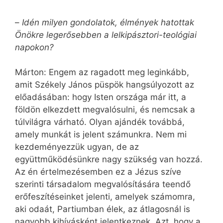
–
Idén milyen gondolatok, élmények hatottak
Önökre legerősebben a lelkipásztori-teológiai
napokon?
Márton: Engem az ragadott meg leginkább,
amit Székely János püspök hangsúlyozott az
előadásában: hogy Isten országa már itt, a
földön elkezdett megvalósulni, és nemcsak a
túlvilágra várható. Olyan ajándék továbbá,
amely munkát is jelent számunkra. Nem mi
kezdeményezzük ugyan, de az
együttműködésünkre nagy szükség van hozzá.
Az én értelmezésemben ez a Jézus szíve
szerinti társadalom megvalósítására teendő
erőfeszítéseinket jelenti, amelyek számomra,
aki odaát, Partiumban élek, az átlagosnál is
nagyobb kihívásként jelentkeznek. Azt, hogy a