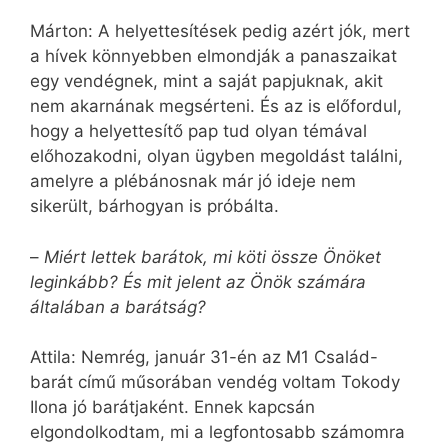
Márton: A helyettesítések pedig azért jók, mert
a hívek könnyebben elmondják a panaszaikat
egy vendégnek, mint a saját papjuknak, akit
nem akarnának megsérteni. És az is előfordul,
hogy a helyettesítő pap tud olyan témával
előhozakodni, olyan ügyben megoldást találni,
amelyre a plébánosnak már jó ideje nem
sikerült, bárhogyan is próbálta.
–
Miért lettek barátok, mi köti össze Önöket
leginkább? És mit jelent az Önök számára
általában a barátság?
Attila: Nemrég, január 31-én az M1 Család-
barát című műsorában vendég voltam Tokody
Ilona jó barátjaként. Ennek kapcsán
elgondolkodtam, mi a legfontosabb számomra