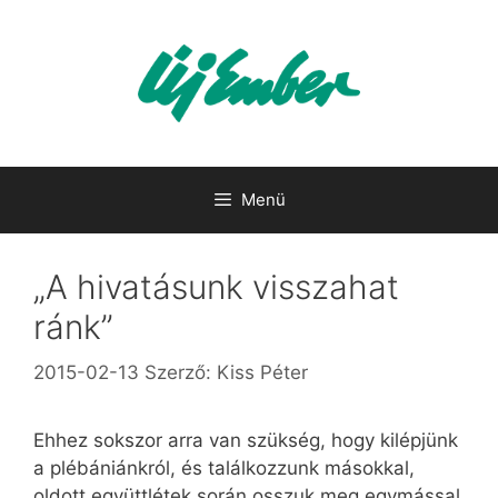
Kilépés
a
tartalomba
Menü
„A hivatásunk visszahat
ránk”
2015-02-13
Szerző:
Kiss Péter
Ehhez sokszor arra van szükség, hogy kilépjünk
a plébániánkról, és találkozzunk másokkal,
oldott együttlétek során osszuk meg egymással