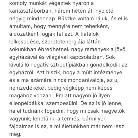
komoly munkát végeztek nyáron a
karitásztáborban, három héten át, nyolctól
négyig mindennap. Büszke voltam rájuk, és el is
ámultam, hogy mennyire nem teherként,
áldozatként fogják fel ezt. A fiatalok
lelkesedése, szeretetenergiája láttán
sokunkban ébredhetnek nagy remények a jövő
egyházával és világával kapcsolatban. Sok
kívülálló negatív sztreotípiákban gondolkodik az
egyházról. Azt hiszik, hogy a múlt intézménye,
és a ma számára nincs mondanivalója, az új
nemzedékeket pedig végképp nem képes
magához vonzani. Emiatt nagyon jó ilyen
ellenpéldákkal szembesülni. De az is jó lenne,
ha el tudnánk fogadni, hogy mi csak magvetők
vagyunk, lehetünk, a termés, bármilyen
fájdalmas is ez, a mi életünkben már nem lesz
meg.