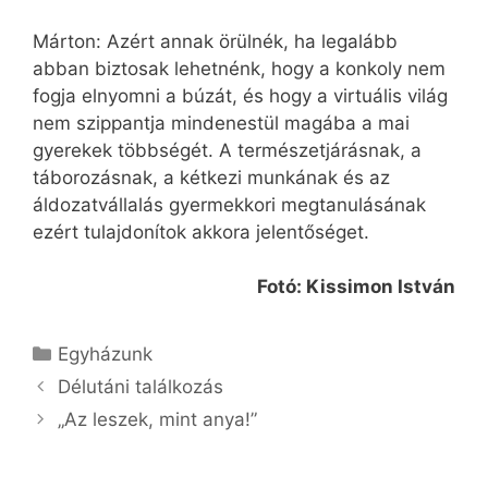
Márton: Azért annak örülnék, ha legalább
abban biztosak lehetnénk, hogy a konkoly nem
fogja elnyomni a búzát, és hogy a virtuális világ
nem szippantja mindenestül magába a mai
gyerekek többségét. A természetjárásnak, a
táborozásnak, a kétkezi munkának és az
áldozatvállalás gyermekkori megtanulásának
ezért tulajdonítok akkora jelentőséget.
Fotó: Kissimon István
Kategória
Egyházunk
Délutáni találkozás
„Az leszek, mint anya!”