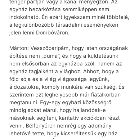
tenger partján vagy a kánai menyegzőn. Az
egyház bezárkózása semmiképpen sem
indokolható. Én ezért igyekszem minél többfelé,
a legkülönbözőbb társadalmi eseményeken
jelen lenni Dombóváron.
Márton: Vesszőparipám, hogy Isten országának
építése nem „duma”, és hogy a küldetésünk
nem elsősorban az egyházba szól, hanem az
egyház tagjaiként a világhoz. Ahhoz, hogy a
föld sója és a világ világossága legyünk,
áldozatokra, komoly munkára van szükség. És
szerintem ezt leghelyesebb már fiatalkorban
megtanulni. Egy-egy egyházi közösségről
mindig sokat elárul, hogy hajlandóak-e
másoknak segíteni, karitatív akciókban részt
venni. Bélfenyéren nemrég egy adomány
lehetővé tette, hogy kicseréltessük egy ház