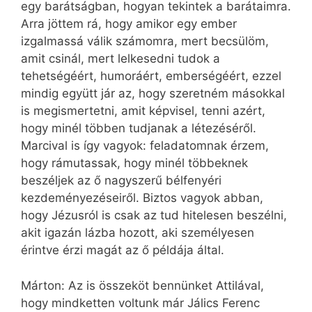
egy barátságban, hogyan tekintek a barátaimra.
Arra jöttem rá, hogy amikor egy ember
izgalmassá válik számomra, mert becsülöm,
amit csinál, mert lelkesedni tudok a
tehetségéért, humoráért, emberségéért, ezzel
mindig együtt jár az, hogy szeretném másokkal
is megismertetni, amit képvisel, tenni azért,
hogy minél többen tudjanak a létezéséről.
Marcival is így vagyok: feladatomnak érzem,
hogy rámutassak, hogy minél többeknek
beszéljek az ő nagyszerű bélfenyéri
kezdeményezéseiről. Biztos vagyok abban,
hogy Jézusról is csak az tud hitelesen beszélni,
akit igazán lázba hozott, aki személyesen
érintve érzi magát az ő példája által.
Márton: Az is összeköt bennünket Attilával,
hogy mindketten voltunk már Jálics Ferenc