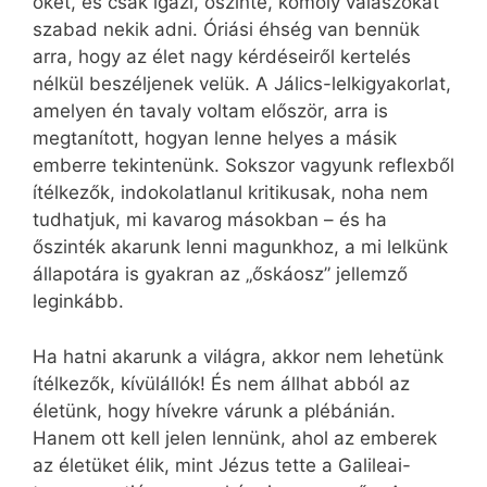
őket, és csak igazi, őszinte, komoly válaszokat
szabad nekik adni. Óriási éhség van bennük
arra, hogy az élet nagy kérdéseiről kertelés
nélkül beszéljenek velük. A Jálics-lelkigyakorlat,
amelyen én tavaly voltam először, arra is
megtanított, hogyan lenne helyes a másik
emberre tekintenünk. Sokszor vagyunk reflexből
ítélkezők, indokolatlanul kritikusak, noha nem
tudhatjuk, mi kavarog másokban – és ha
őszinték akarunk lenni magunkhoz, a mi lelkünk
állapotára is gyakran az „őskáosz” jellemző
leginkább.
Ha hatni akarunk a világra, akkor nem lehetünk
ítélkezők, kívülállók! És nem állhat abból az
életünk, hogy hívekre várunk a plébánián.
Hanem ott kell jelen lennünk, ahol az emberek
az életüket élik, mint Jézus tette a Galileai-