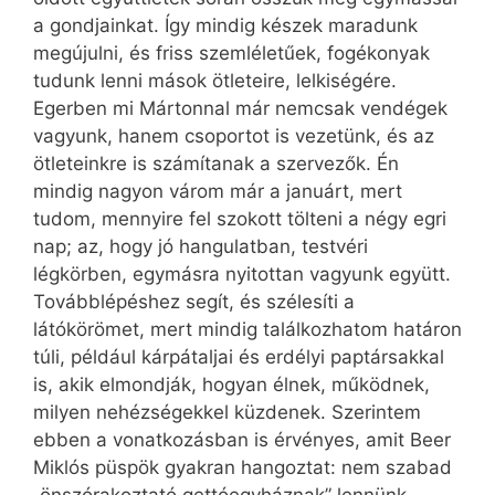
a gondjainkat. Így mindig készek maradunk
megújulni, és friss szemléletűek, fogékonyak
tudunk lenni mások ötleteire, lelkiségére.
Egerben mi Mártonnal már nemcsak vendégek
vagyunk, hanem csoportot is vezetünk, és az
ötleteinkre is számítanak a szervezők. Én
mindig nagyon várom már a januárt, mert
tudom, mennyire fel szokott tölteni a négy egri
nap; az, hogy jó hangulatban, testvéri
légkörben, egymásra nyitottan vagyunk együtt.
Továbblépéshez segít, és szélesíti a
látókörömet, mert mindig találkozhatom határon
túli, például kárpátaljai és erdélyi paptársakkal
is, akik elmondják, hogyan élnek, működnek,
milyen nehézségekkel küzdenek. Szerintem
ebben a vonatkozásban is érvényes, amit Beer
Miklós püspök gyakran hangoztat: nem szabad