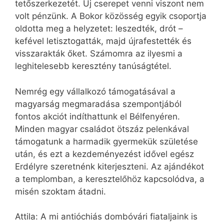
tetőszerkezetét. Új cserepet venni viszont nem
volt pénzünk. A Bokor közösség egyik csoportja
oldotta meg a helyzetet: leszedték, drót –
kefével letisztogatták, majd újrafestették és
visszarakták őket. Számomra az ilyesmi a
leghitelesebb keresztény tanúságtétel.
Nemrég egy vállalkozó támogatásával a
magyarság megmaradása szempontjából
fontos akciót indíthattunk el Bélfenyéren.
Minden magyar családot ötszáz pelenkával
támogatunk a harmadik gyermekük születése
után, és ezt a kezdeményezést idővel egész
Erdélyre szeretnénk kiterjeszteni. Az ajándékot
a templomban, a keresztelőhöz kapcsolódva, a
misén szoktam átadni.
Attila: A mi antióchiás dombóvári fiataljaink is