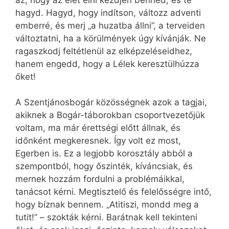
hagyd. Hagyd, hogy indítson, változz adventi
emberré, és merj „a huzatba állni”, a terveiden
változtatni, ha a körülmények úgy kívánják. Ne
ragaszkodj feltétlenül az elképzeléseidhez,
hanem engedd, hogy a Lélek keresztülhúzza
őket!
A Szentjánosbogár közösségnek azok a tagjai,
akiknek a Bogár-táborokban csoportvezetőjük
voltam, ma már érettségi előtt állnak, és
időnként megkeresnek. Így volt ez most,
Egerben is. Ez a legjobb korosztály abból a
szempontból, hogy őszinték, kíváncsiak, és
mernek hozzám fordulni a problémáikkal,
tanácsot kérni. Megtisztelő és felelősségre intő,
hogy bíznak bennem. „Atitiszi, mondd meg a
tutit!” – szokták kérni. Barátnak kell tekinteni