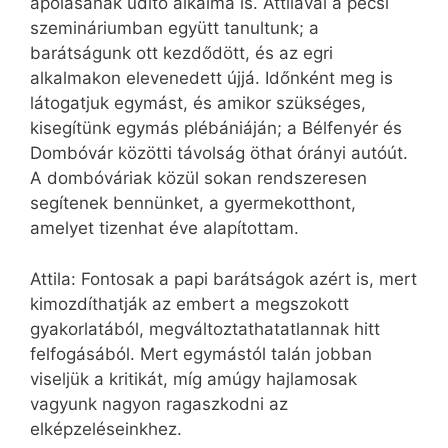
ápolásának üdítő alkalma is. Attilával a pécsi
szemináriumban együtt tanultunk; a
barátságunk ott kezdődött, és az egri
alkalmakon elevenedett újjá. Időnként meg is
látogatjuk egymást, és amikor szükséges,
kisegítünk egymás plébániáján; a Bélfenyér és
Dombóvár közötti távolság öthat órányi autóút.
A dombóváriak közül sokan rendszeresen
segítenek bennünket, a gyermekotthont,
amelyet tizenhat éve alapítottam.
Attila: Fontosak a papi barátságok azért is, mert
kimozdíthatják az embert a megszokott
gyakorlatából, megváltoztathatatlannak hitt
felfogásából. Mert egymástól talán jobban
viseljük a kritikát, míg amúgy hajlamosak
vagyunk nagyon ragaszkodni az
elképzeléseinkhez.