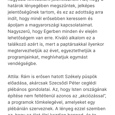
határok lényegében megszűntek, jelképes
jelentőségűnek tartom, és ez az adottság arra
indít, hogy minél erősebben keressem és
ápoljam a magyarországi kapcsolataimat.
Nagyszerű, hogy Egerben minden év elején
lehetőségem van erre. Kiváló alkalom ez a
találkozó azért is, mert a paptársakkal ilyenkor
megtervezhetjük az évet, egyeztethetjük a
programjainkat, meghívhatjuk egymást
vendégségbe.
Attila: Rám is erősen hatott Székely püspök
előadása, akárcsak Szecsődi Péter ceglédi
plébános gondolatai. Az, hogy Isten országának
építése nem feltétlenül azonos az „akciózással”,
a programok tömkelegével, amelyeket egy
plébánián szerveznek. A lényeg ezzel szemben
az, hogy az élet élni kezdjen benned, és te