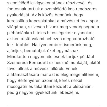
szemlélődő lelkigyakorlatának résztvevői, és
fontosnak tartjuk a szemlélődő ima rendszeres
gyakorlását. Az is közös bennünk, hogy
keressük a kapcsolatokat a művészet és a sport
világában, szívesen hívunk meg vendégségbe a
plébániánkra hiteles hírességeket; olyanokat,
akiken átsüt valami nehezen meghatározható
lelki többlet. Ha ilyen embert ismerünk meg,
ajánljuk, bemutatjuk őket egymásnak.
Mindketten nagyon hitelesnek tartjuk például
Szemerédi Bernadett színésznő munkáját, akitől
távol állnak a művészi allűrök. Ennek
alátámasztására már azt is elég megemlítenem,
hogy Bélfenyéren azonnal, kérés nélkül
mosogatni és takarítani kezdett a plébánián,
pedig nagyon igyekeztünk lebeszélni.