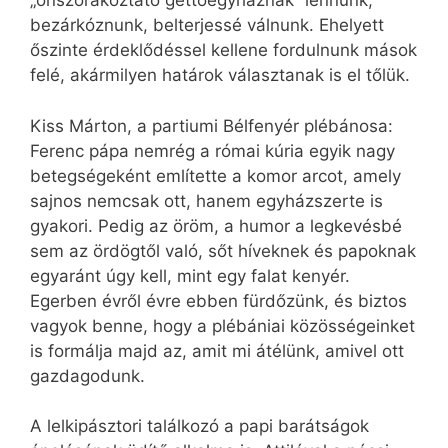
„önszórakoztató gettóegyháznak” lennünk,
bezárkóznunk, belterjessé válnunk. Ehelyett
őszinte érdeklődéssel kellene fordulnunk mások
felé, akármilyen határok választanak is el tőlük.
Kiss Márton, a partiumi Bélfenyér plébánosa:
Ferenc pápa nemrég a római kúria egyik nagy
betegségeként említette a komor arcot, amely
sajnos nemcsak ott, hanem egyházszerte is
gyakori. Pedig az öröm, a humor a legkevésbé
sem az ördögtől való, sőt híveknek és papoknak
egyaránt úgy kell, mint egy falat kenyér.
Egerben évről évre ebben fürdőzünk, és biztos
vagyok benne, hogy a plébániai közösségeinket
is formálja majd az, amit mi átélünk, amivel ott
gazdagodunk.
A lelkipásztori találkozó a papi barátságok