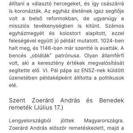
állítani a választó hercegeket, és így császárrá
is koronázták. Az egyház életének igaz segítője
volt a belső reformokban, de ugyanúgy a
missziós tevékenységben is kitűnt. Számos
egyházmegyét és kolostort alapított, ezzel
feleségével együtt jó példát mutatott. 1024-ben
halt meg, és 1146-ban már szentté is avatták. A
bencés „obláták” patrónusa. Olyan államférfi
volt, aki a keresztény értékek megvalósítását
segítette elő. VI. Pál pápa az ENSZ-nek küldött
üzenetében példaképként állította a politikusok
elé.
Szent Zoerárd András és Benedek
remeték (Július 17.)
Lengyelországból jöttek Magyarországra.
Zoerárd András először remetéskedett, majd a