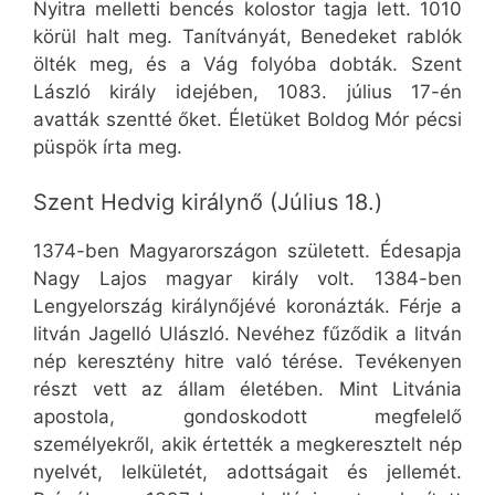
Nyitra melletti bencés kolostor tagja lett. 1010
körül halt meg. Tanítványát, Benedeket rablók
ölték meg, és a Vág folyóba dobták. Szent
László király idejében, 1083. július 17-én
avatták szentté őket. Életüket Boldog Mór pécsi
püspök írta meg.
Szent Hedvig királynő (Július 18.)
1374-ben Magyarországon született. Édesapja
Nagy Lajos magyar király volt. 1384-ben
Lengyelország királynőjévé koronázták. Férje a
litván Jagelló Ulászló. Nevéhez fűződik a litván
nép keresztény hitre való térése. Tevékenyen
részt vett az állam életében. Mint Litvánia
apostola, gondoskodott megfelelő
személyekről, akik értették a megkeresztelt nép
nyelvét, lelkületét, adottságait és jellemét.