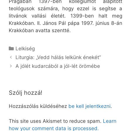
Prágában 1397-ben kollégiumot alapított
teológusok számára, hogy ezzel is segítse a
litvánok vallási életét. 1399-ben halt meg
Krakkóban. II. János Pál pápa 1997. június 8-án
Krakkóban avatta szentté.
Kategória
Lelkiség
Liturgia: „Vedd hálás lelkünk énekét”
A jólét kudarcából a jól-lét örömébe
Szólj hozzá!
Hozzászólás küldéséhez
be kell jelentkezni
.
This site uses Akismet to reduce spam.
Learn
how your comment data is processed.