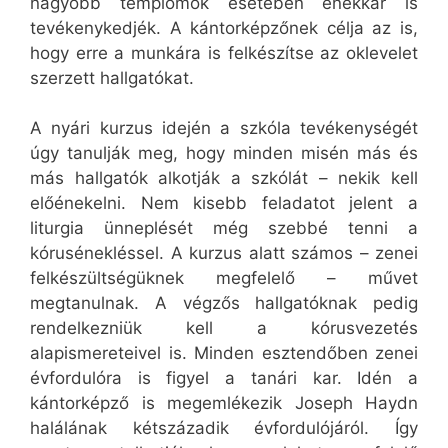
nagyobb templomok esetében énekkar is
tevékenykedjék. A kántorképzőnek célja az is,
hogy erre a munkára is felkészítse az oklevelet
szerzett hallgatókat.
A nyári kurzus idején a szkóla tevékenységét
úgy tanulják meg, hogy minden misén más és
más hallgatók alkotják a szkólát – nekik kell
előénekelni. Nem kisebb feladatot jelent a
liturgia ünneplését még szebbé tenni a
kórusénekléssel. A kurzus alatt számos – zenei
felkészültségüknek megfelelő – művet
megtanulnak. A végzős hallgatóknak pedig
rendelkezniük kell a kórusvezetés
alapismereteivel is. Minden esztendőben zenei
évfordulóra is figyel a tanári kar. Idén a
kántorképző is megemlékezik Joseph Haydn
halálának kétszázadik évfordulójáról. Így