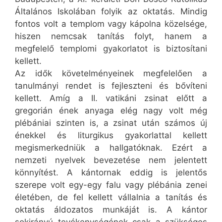
Általános Iskolában folyik az oktatás. Mindig
fontos volt a templom vagy kápolna közelsége,
hiszen nemcsak tanítás folyt, hanem a
megfelelő templomi gyakorlatot is biztosítani
kellett.
Az idők követelményeinek megfelelően a
tanulmányi rendet is fejleszteni és bővíteni
kellett. Amíg a II. vatikáni zsinat előtt a
gregorián ének anyaga elég nagy volt még
plébániai szinten is, a zsinat után számos új
énekkel és liturgikus gyakorlattal kellett
megismerkedniük a hallgatóknak. Ezért a
nemzeti nyelvek bevezetése nem jelentett
könnyítést. A kántornak eddig is jelentős
szerepe volt egy-egy falu vagy plébánia zenei
életében, de fel kellett vállalnia a tanítás és
oktatás áldozatos munkáját is. A kántor