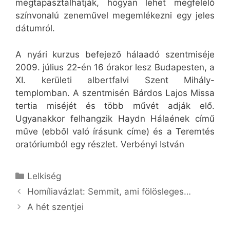
megtapasztalhatják, hogyan lehet megfelelő
színvonalú zeneművel megemlékezni egy jeles
dátumról.
A nyári kurzus befejező hálaadó szentmiséje
2009. július 22-én 16 órakor lesz Budapesten, a
XI. kerületi albertfalvi Szent Mihály-
templomban. A szentmisén Bárdos Lajos Missa
tertia miséjét és több művét adják elő.
Ugyanakkor felhangzik Haydn Hálaének című
műve (ebből való írásunk címe) és a Teremtés
oratóriumból egy részlet. Verbényi István
Kategória
Lelkiség
Homíliavázlat: Semmit, ami fölösleges…
A hét szentjei