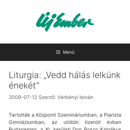
Kilépés
a
tartalomba
Menü
Liturgia: „Vedd hálás lelkünk
énekét”
2009-07-12
Szerző:
Verbényi István
Tartották a Központi Szemináriumban, a Piarista
Gimnáziumban, az utóbbi tizenöt évben
Budapesten, a XI. kerületi Don Bosco Katolikus