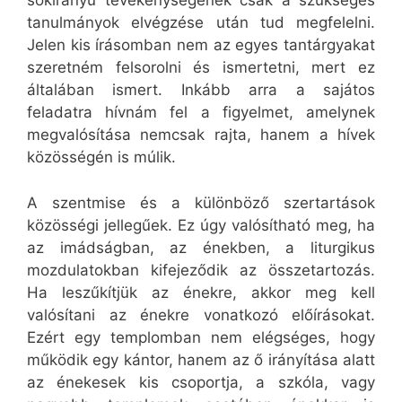
sokirányú tevékenységének csak a szükséges
tanulmányok elvégzése után tud megfelelni.
Jelen kis írásomban nem az egyes tantárgyakat
szeretném felsorolni és ismertetni, mert ez
általában ismert. Inkább arra a sajátos
feladatra hívnám fel a figyelmet, amelynek
megvalósítása nemcsak rajta, hanem a hívek
közösségén is múlik.
A szentmise és a különböző szertartások
közösségi jellegűek. Ez úgy valósítható meg, ha
az imádságban, az énekben, a liturgikus
mozdulatokban kifejeződik az összetartozás.
Ha leszűkítjük az énekre, akkor meg kell
valósítani az énekre vonatkozó előírásokat.
Ezért egy templomban nem elégséges, hogy
működik egy kántor, hanem az ő irányítása alatt
az énekesek kis csoportja, a szkóla, vagy