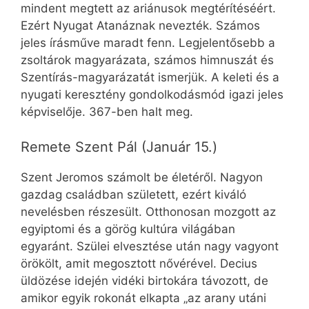
mindent megtett az ariánusok megtérítéséért.
Ezért Nyugat Atanáznak nevezték. Számos
jeles írásműve maradt fenn. Legjelentősebb a
zsoltárok magyarázata, számos himnuszát és
Szentírás-magyarázatát ismerjük. A keleti és a
nyugati keresztény gondolkodásmód igazi jeles
képviselője. 367-ben halt meg.
Remete Szent Pál (Január 15.)
Szent Jeromos számolt be életéről. Nagyon
gazdag családban született, ezért kiváló
nevelésben részesült. Otthonosan mozgott az
egyiptomi és a görög kultúra világában
egyaránt. Szülei elvesztése után nagy vagyont
örökölt, amit megosztott nővérével. Decius
üldözése idején vidéki birtokára távozott, de
amikor egyik rokonát elkapta „az arany utáni