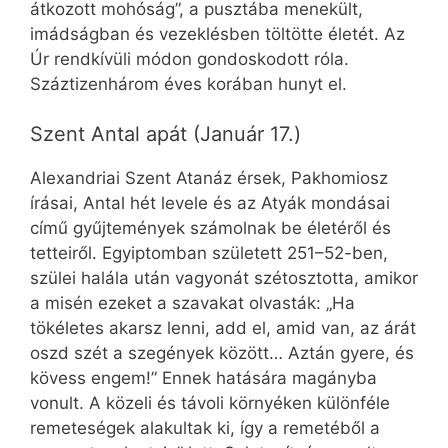
átkozott mohóság”, a pusztába menekült,
imádságban és vezeklésben töltötte életét. Az
Úr rendkívüli módon gondoskodott róla.
Száztizenhárom éves korában hunyt el.
Szent Antal apát (Január 17.)
Alexandriai Szent Atanáz érsek, Pakhomiosz
írásai, Antal hét levele és az Atyák mondásai
című gyűjtemények számolnak be életéről és
tetteiről. Egyiptomban született 251–52-ben,
szülei halála után vagyonát szétosztotta, amikor
a misén ezeket a szavakat olvasták: „Ha
tökéletes akarsz lenni, add el, amid van, az árát
oszd szét a szegények között… Aztán gyere, és
kövess engem!” Ennek hatására magányba
vonult. A közeli és távoli környéken különféle
remeteségek alakultak ki, így a remetéből a