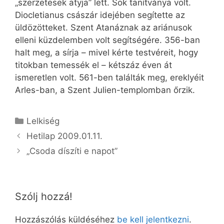
„szerzetesek atyja” lett. Sok tanítványa volt.
Diocletianus császár idejében segítette az
üldözötteket. Szent Atanáznak az ariánusok
elleni küzdelemben volt segítségére. 356-ban
halt meg, a sírja – mivel kérte testvéreit, hogy
titokban temessék el – kétszáz éven át
ismeretlen volt. 561-ben találták meg, ereklyéit
Arles-ban, a Szent Julien-templomban őrzik.
Kategória
Lelkiség
Hetilap 2009.01.11.
„Csoda díszíti e napot”
Szólj hozzá!
Hozzászólás küldéséhez
be kell jelentkezni
.