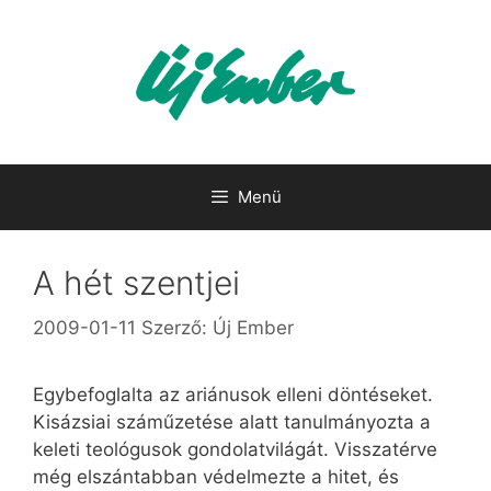
Kilépés
a
tartalomba
Menü
A hét szentjei
2009-01-11
Szerző:
Új Ember
Egybefoglalta az ariánusok elleni döntéseket.
Kisázsiai száműzetése alatt tanulmányozta a
keleti teológusok gondolatvilágát. Visszatérve
még elszántabban védelmezte a hitet, és