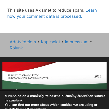
This site uses Akismet to reduce spam.
Learn
how your comment data is processed.
Adatvédelem
•
Kapcsolat
•
Impresszum
•
Rólunk
„Az Új Ember katolikus hetilap 2014. évi működésének
A weboldalon a minőségi felhasználói élmény érdekében sütiket
támogatását az EGYH-KCP-14-P-0121 sz. támogatási
használunk.
szerződés keretében 3 000 000 Ft összegben támogatta az
You can find out more about which cookies we are using or
Emberi Erőforrások Minisztériuma.”