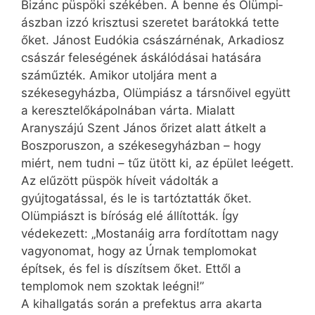
Bizánc püspöki székében. A benne és Olüm­pi­
ászban izzó krisztusi szeretet barátokká tette
őket. Jánost Eudókia császárnénak, Arkadiosz
császár feleségének áskálódásai hatására
szám­űzték. Amikor utoljára ment a
székesegyházba, Olümpiász a társnőivel együtt
a keresztelőkápolnában várta. Mialatt
Aranyszájú Szent János őrizet alatt átkelt a
Boszporuszon, a székesegyházban – hogy
miért, nem tudni – tűz ütött ki, az épület leégett.
Az elűzött püspök híveit vádolták a
gyújtogatással, és le is tartóztatták őket.
Olümpiászt is bíróság elé állították. Így
védekezett: „Mostanáig arra fordítottam nagy
vagyonomat, hogy az Úrnak templomokat
építsek, és fel is díszítsem őket. Ettől a
templomok nem szoktak leégni!”
A kihallgatás során a prefektus arra akarta