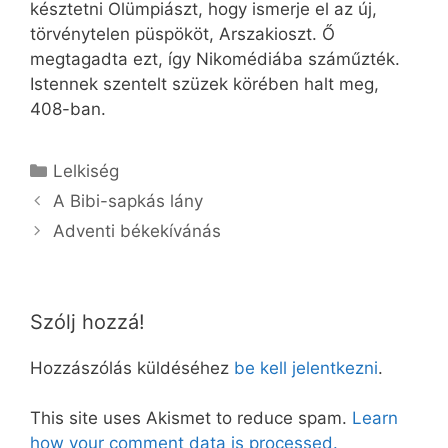
késztetni Olümpiászt, hogy ismerje el az új,
törvénytelen püspököt, Arszakioszt. Ő
megtagadta ezt, így Nikomédiába száműzték.
Istennek szentelt szüzek körében halt meg,
408-ban.
Kategória
Lelkiség
A Bibi-sapkás lány
Adventi békekívánás
Szólj hozzá!
Hozzászólás küldéséhez
be kell jelentkezni
.
This site uses Akismet to reduce spam.
Learn
how your comment data is processed.