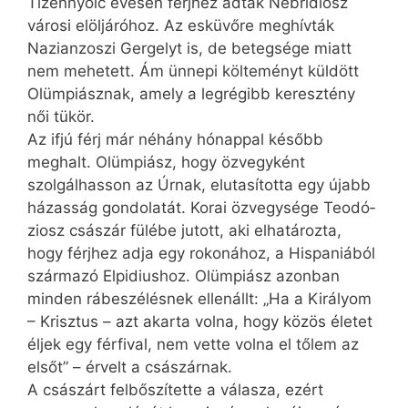
Tizennyolc évesen férjhez adták Neb­ridiosz
városi elöljáróhoz. Az esküvőre meghívták
Nazian­zoszi Gergelyt is, de betegsége miatt
nem mehetett. Ám ünnepi költeményt küldött
Olüm­piásznak, amely a legrégibb keresztény
női tükör.
Az ifjú férj már néhány hónappal később
meghalt. Olümpiász, hogy özvegyként
szolgálhasson az Úrnak, elutasította egy újabb
házasság gondolatát. Korai özvegysége Teodó­
ziosz császár fülébe jutott, aki elhatározta,
hogy férjhez adja egy rokonához, a Hispa­niá­ból
származó Elpidiushoz. Olümpiász azonban
minden rábeszélésnek ellenállt: „Ha a Királyom
– Krisztus – azt akarta volna, hogy közös életet
éljek egy férfival, nem vette volna el tőlem az
elsőt” – érvelt a császárnak.
A császárt felbőszítette a válasza, ezért