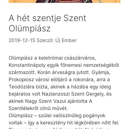
A hét szentje Szent
Olümpiász
2019-12-15
Szerző:
Új Ember
Olümpiász a keletrómai császárváros,
Konstantinápoly egyik főnemesi nemzetségéből
szár­mazott. Korán árvaságra jutott. Gyámja,
Prokopiosz városi elöljáró a rokonára, arra a
Teodóziára bízta, akinek a házába egy ideig
bejáratos volt Nazian­zoszi Szent Gergely, és
akinek Nagy Szent Vazul ajánlotta A
Szentlélekről című művét.
Olümpiász – szülei valószínűleg pogányok
voltak – így a keresztény hit légkörében nőtt fel.