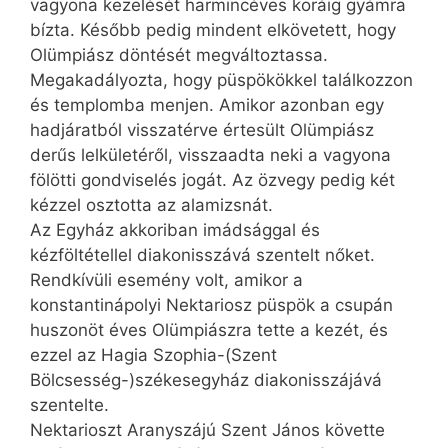
vagyona kezelését harmincéves koráig gyámra
bízta. Később pedig mindent elkövetett, hogy
Olümpiász döntését megváltoztassa.
Megakadályozta, hogy püspökökkel találkozzon
és templomba menjen. Amikor azonban egy
hadjáratból visszatérve értesült Olümpiász
derűs lelkületéről, visszaadta neki a vagyona
fölötti gondviselés jogát. Az özvegy pedig két
kézzel osztotta az alamizsnát.
Az Egyház akkoriban imádsággal és
kézföltétellel diakonisszává szentelt nőket.
Rendkívüli esemény volt, amikor a
konstantinápolyi Nektariosz püspök a csupán
huszonöt éves Olümpiászra tette a kezét, és
ezzel az Hagia Szophia-(Szent
Bölcsesség-)székesegyház diakonisszájává
szentelte.
Nektarioszt Aranyszájú Szent János követte