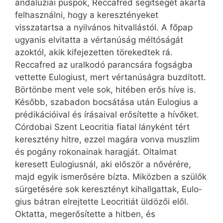
andalúziai püspök, Reccafred segítségét akarta
felhasználni, hogy a keresztényeket
visszatartsa a nyilvános hitvallástól. A főpap
ugyanis elvitatta a vértanúság méltóságát
azoktól, akik kifejezetten törekedtek rá.
Reccafred az uralkodó parancsára fogságba
vettette Eulogiust, mert vértanúságra buzdított.
Börtönbe ment vele sok, hitében erős híve is.
Később, szabadon bocsátása után Eulogius a
prédikációival és írásaival erősítette a hívőket.
Córdobai Szent Leocritia fiatal lányként tért
keresztény hitre, ezzel magára vonva muszlim
és pogány rokonainak haragját. Oltalmat
keresett Eulogiusnál, aki először a nővérére,
majd egyik ismerősére bízta. Miközben a szülők
sürgetésére sok keresztényt kihallgattak, Eulo­
gius bátran elrejtette Leocritiát üldözői elől.
Oktatta, megerősítette a hitben, és