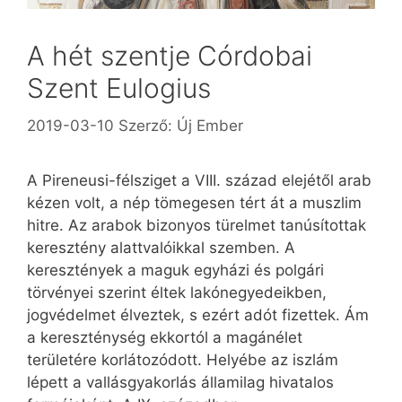
A hét szentje Córdobai
Szent Eulogius
2019-03-10
Szerző:
Új Ember
A Pireneusi-félsziget a VIII. század elejétől arab
kézen volt, a nép tömegesen tért át a muszlim
hitre. Az arabok bizonyos türelmet tanúsítottak
keresztény alattvalóikkal szemben. A
keresztények a maguk egyházi és polgári
törvényei szerint éltek lakónegyedeikben,
jogvédelmet élveztek, s ezért adót fizettek. Ám
a kereszténység ekkortól a magánélet
területére korlátozódott. Helyébe az iszlám
lépett a vallásgyakorlás államilag hivatalos