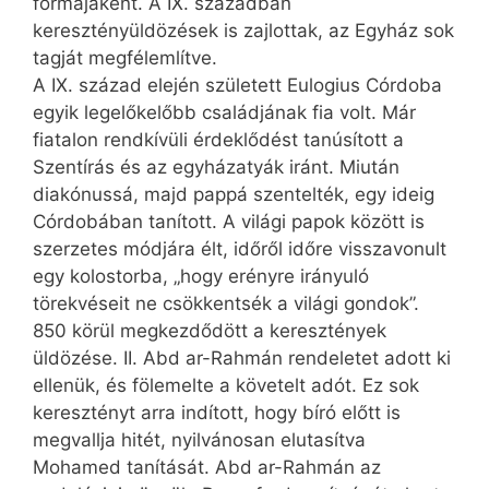
formájaként. A IX. században
keresztényüldözések is zajlottak, az Egyház sok
tagját megfélemlítve.
A IX. század elején született Eulogius Córdoba
egyik legelőkelőbb családjának fia volt. Már
fiatalon rendkívüli érdeklődést tanúsított a
Szentírás és az egyházatyák iránt. Miután
diakónussá, majd pappá szentelték, egy ideig
Córdobában tanított. A világi papok között is
szerzetes módjára élt, időről időre visszavonult
egy kolostorba, „hogy erényre irányuló
törekvéseit ne csökkentsék a világi gondok”.
850 körül megkezdődött a keresztények
üldözése. II. Abd ar-Rahmán rendeletet adott ki
ellenük, és fölemelte a követelt adót. Ez sok
keresztényt arra indított, hogy bíró előtt is
megvallja hitét, nyilvánosan elutasítva
Mohamed tanítását. Abd ar-Rahmán az