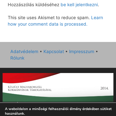
Hozzászólás küldéséhez
be kell jelentkezni
.
This site uses Akismet to reduce spam.
Learn
how your comment data is processed.
Adatvédelem
•
Kapcsolat
•
Impresszum
•
Rólunk
„Az Új Ember katolikus hetilap 2014. évi működésének
A weboldalon a minőségi felhasználói élmény érdekében sütiket
támogatását az EGYH-KCP-14-P-0121 sz. támogatási
használunk.
szerződés keretében 3 000 000 Ft összegben támogatta az