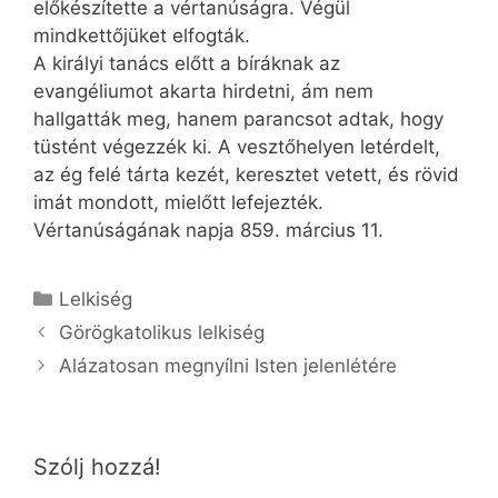
előkészítette a vértanúságra. Végül
mindkettőjüket elfogták.
A királyi tanács előtt a bíráknak az
evangéliumot akarta hirdetni, ám nem
hallgatták meg, hanem parancsot adtak, hogy
tüstént végezzék ki. A vesztőhelyen letérdelt,
az ég felé tárta kezét, keresztet vetett, és rövid
imát mondott, mielőtt lefejezték.
Vértanúságának napja 859. március 11.
Kategória
Lelkiség
Görögkatolikus lelkiség
Alázatosan megnyílni Isten jelenlétére
Szólj hozzá!