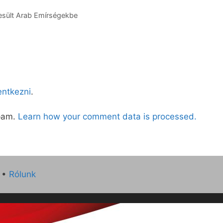
yesült Arab Emírségekbe
lentkezni
.
spam.
Learn how your comment data is processed.
•
Rólunk