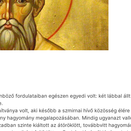
nböző fordulataiban egészen egyedi volt: két lábbal állt
e.
tványa volt, aki később a szmirnai hívő közösség élére ál
tény hagyomány megalapozásában. Mindig ugyanazt vallo
zadban szinte kiáltott az átöröklött, továbbvitt hagyom