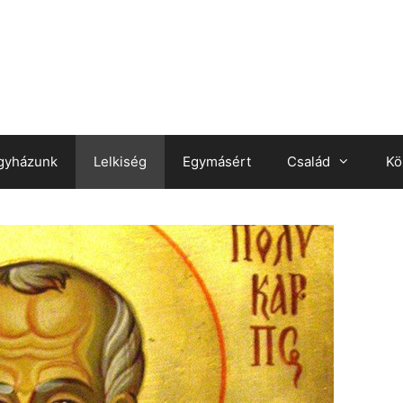
gyházunk
Lelkiség
Egymásért
Család
Kö