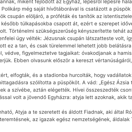
 annak, miként fejlődött az Egyház, lépésről lépésre hal
Polikárp még saját hívőtáborával is csatázott a püspök 
k csupán elöljáró, a próféták és tanítók az istentisztele
ésőbb túlkapásokba csapott át, ezért e szerepet idővel 
volt. Történelmi szükségszerűség kényszerítette tehát 
lenfelei úgy vélték: Jézusnak csupán látszatteste volt, í
t ez a tan, és csak türelemmel lehetett jobb belátásra b
l, védve, figyelmeztetve tagjaikat: óvakodjanak a hamis
smerjük. Ebben olvasunk először a kereszt vértanúságáról
rt, elfogták, és a stadionba hurcolták, hogy vadállatok
hittagadásra szólította a püspököt. A vád: „Egész Ázsia 
tek a szívébe, aztán elégették. Hívei összeszedték cson
ással volt a jövendő Egyházra: atyja lett azoknak, akik
tó, Atyja a te szeretett és áldott Fiadnak, aki által R
 teremtésnek, az igazak egész nemzetségének, áldalak