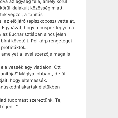
adva az egység felé, amely körül
körül kialakult közösség miatt.
tek végzői, a tanítás
az elöljáró (episzkoposz) vette át,
az Egyházat, hogy a püspök legyen a
gy az Eucharisztiában sincs jelen
írni követőit. Polikárp rengeteget
 prófétáktól…
, amelyet a levél szerzője maga is
 elé vessék egy viadalon. Ott
tanítója!” Máglya lobbant, de őt
tjait, hogy eltemessék.
 tanúskodni akartak életükben
ólad tudomást szereztünk, Te,
 Téged…”