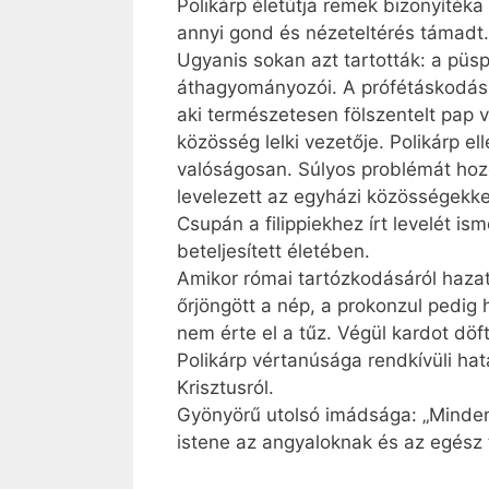
Polikárp életútja remek bizonyítéka
annyi gond és nézeteltérés támadt. 
Ugyanis sokan azt tartották: a püspö
áthagyományozói. A prófétáskodás k
aki természetesen fölszentelt pap 
közösség lelki vezetője. Polikárp el
valóságosan. Súlyos problémát hozot
levelezett az egyházi közösségekke
Csupán a filippiekhez írt levelét i
beteljesített életében.
Amikor római tartózkodásáról hazaté
őrjöngött a nép, a prokonzul pedig 
nem érte el a tűz. Végül kardot döf
Polikárp vértanúsága rendkívüli hat
Krisztusról.
Gyönyörű utolsó imádsága: „Mindenha
istene az angyaloknak és az egész