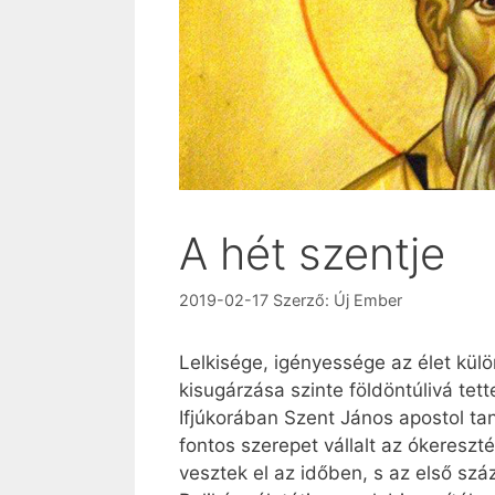
A hét szentje
2019-02-17
Szerző:
Új Ember
Lelkisége, igényessége az élet külö
kisugárzása szinte földöntúlivá tett
Ifjúkorában Szent János apostol taní
fontos szerepet vállalt az ókeresz
vesztek el az időben, s az első szá