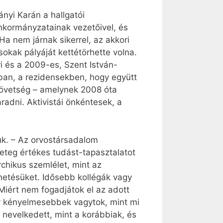
yi Karán a hallgatói
kormányzatainak vezetőivel, és
a nem járnak sikerrel, az akkori
sokak pályáját kettétörhette volna.
i és a 2009-es, Szent István-
kban, a rezidensekben, hogy együtt
zövetség – amelynek 2008 óta
radni. Aktivistái önkéntesek, a
uk. – Az orvostársadalom
geteg értékes tudást-tapasztalatot
chikus szemlélet, mint az
lhetésüket. Idősebb kollégák vagy
Miért nem fogadjátok el az adott
gy kényelmesebbek vagytok, mint mi
 nevelkedett, mint a korábbiak, és