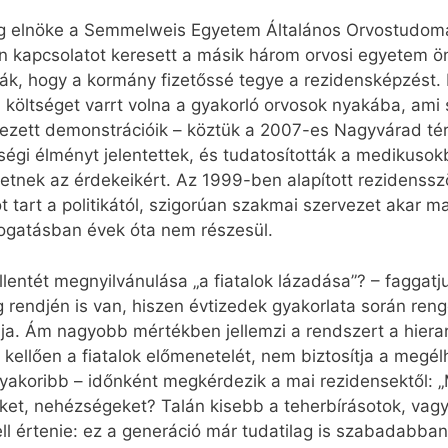
elnöke a Semmelweis Egyetem Általános Orvostudomán
kapcsolatot keresett a másik három orvosi egyetem ön
k, hogy a kormány fizetőssé tegye a rezidensképzést. H
 költséget varrt volna a gyakorló orvosok nyakába, ami 
rvezett demonstrációik – köztük a 2007-es Nagyvárad tér
sségi élményt jelentettek, és tudatosították a medikuso
etnek az érdekeikért. Az 1999-ben alapított rezidenss
 tart a politikától, szigorúan szakmai szervezet akar ma
ogatásban évek óta nem részesül.
entét megnyilvánulása „a fiatalok lázadása”? – faggatj
g rendjén is van, hiszen évtizedek gyakorlata során ren
lja. Ám nagyobb mértékben jellemzi a rendszert a hierar
 kellően a fiatalok előmenetelét, nem biztosítja a megé
gyakoribb – időnként megkérdezik a mai rezidensektől: „
teket, nehézségeket? Talán kisebb a teherbírásotok, va
l értenie: ez a generáció már tudatilag is szabadabban