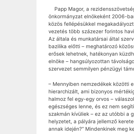
Papp Magor, a rezidensszövetség 
önkormányzat elnökeként 2006-ban 
közös fellépésükkel megakadályoztá
vezetés több százezer forintos havi
Az általa és munkatársai által sze
bazilika előtti – meghatározó közö
erősek lehetnek, hatékonyan küzdh
elnöke – hangsúlyozottan távolságot
szervezet semmilyen pénzügyi tám
– Mennyiben nemzedékek közötti ell
hierarchizált, ami bizonyos mértéki
halmoz fel egy-egy orvos – válaszo
egészséges lenne, és ez nem segíti
szakmán kívüliek – ez az utóbbi a 
helyzetet, a pályára jellemző kere
annak idején?” Mindenkinek meg kel