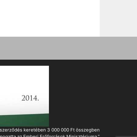
i szerződés keretében 3 000 000 Ft összegben
mogatta az Emberi Erőforrások Minisztériuma.”