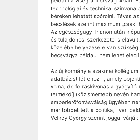
például a visegrádi országokban. És
technológiai és technikai színvona
béreken lehetett spórolni. Téves a
becslések szerint maximum „csak” ha
Az egészségügy Trianon után kiépül
és tulajdonosi szerkezete is elavu
közelébe helyezésére van szükség. 
becsvágya például nem lehet elég 
Az új kormány a szakmai kollégium
adatbázist létrehozni, amely objektí
volna, de forráskivonás a gyógyító
termékdíj (közismertebb nevén hamb
emberierőforrásválság ügyében neh
már többet tett a politika, ilyen pé
Velkey György szerint joggal várják 