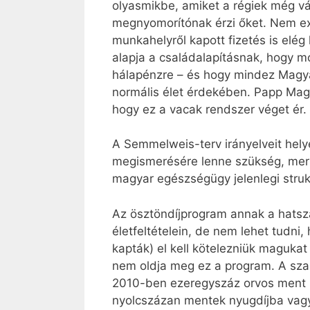
olyasmikbe, amiket a régiek még v
megnyomorítónak érzi őket. Nem extr
munkahelyről kapott fizetés is elé
alapja a családalapításnak, hogy m
hálapénzre – és hogy mindez Magyar
normális élet érdekében. Papp Mago
hogy ez a vacak rendszer véget ér.
A Semmelweis-terv irányelveit hel
megismerésére lenne szükség, mert 
magyar egészségügy jelenlegi strukt
Az ösztöndíjprogram annak a hatszáz 
életfeltételein, de nem lehet tudni
kapták) el kell kötelezniük maguka
nem oldja meg ez a program. A sza
2010-ben ezeregyszáz orvos ment kü
nyolcszázan mentek nyugdíjba vagy