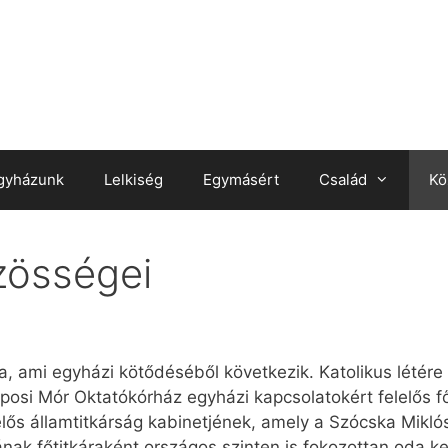
gyházunk
Lelkiség
Egymásért
Család
Kö
zösségei
, ami egyházi kötődéséből következik. Katolikus létére
posi Mór Oktatókórház egyházi kapcsolatokért felelős f
elős államtitkárság kabinetjének, amely a Szócska Mikló
 főtitkáraként országos szinten is fokozottan oda kell