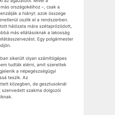
i az ágazatból. Mivel a
 más országokéihoz –, csak a
enzálják a hiányt: azok összege
netlenül oszlik el a rendszerben.
ított hálózata mára szétaprózódott,
vábbá más ellátásoknak a lakosság
ellátásszervezést. Egy polgármester
ödjön.
ban sikerült olyan számítógépes
nem tudták elérni, amit szerettek
egjelenik a népegészségügyi
ssá teszik. Az
tett közegben, de gesztusoknál
okat szenvedett szakma dolgozói
áiknak.