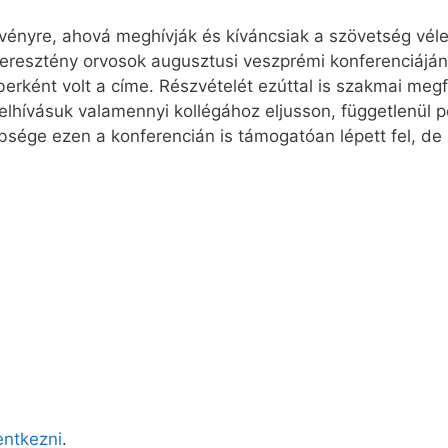
zvényre, ahová meghívják és kíváncsiak a szövetség vél
keresztény orvosok augusztusi veszprémi konferenciáján i
rként volt a címe. Részvételét ezúttal is szakmai megfo
hívásuk valamennyi kollégához eljusson, függetlenül pol
ége ezen a konferencián is támogatóan lépett fel, de ő 
lentkezni
.