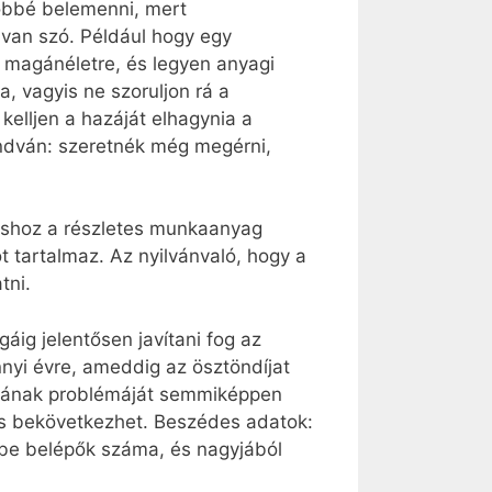
öbbé belemenni, mert
 van szó. Például hogy egy
a magánéletre, és legyen anyagi
, vagyis ne szoruljon rá a
elljen a hazáját elhagynia a
ondván: szeretnék még megérni,
táshoz a részletes munkaanyag
 tartalmaz. Az nyilvánvaló, hogy a
tni.
gáig jelentősen javítani fog az
annyi évre, ameddig az ösztöndíjat
lásának problémáját semmiképpen
is bekövetkezhet. Beszédes adatok:
sbe belépők száma, és nagyjából