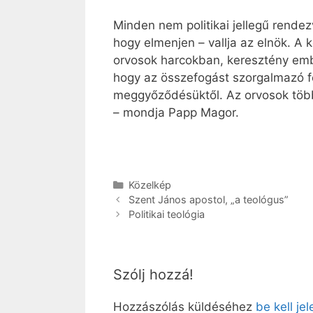
Minden nem politikai jellegű rende
hogy elmenjen – vallja az elnök. A 
orvosok harcokban, keresztény embe
hogy az összefogást szorgalmazó fel
meggyőződésüktől. Az orvosok többs
– mondja Papp Magor.
Kategória
Közelkép
Szent János apostol, „a teológus”
Politikai teológia
Szólj hozzá!
Hozzászólás küldéséhez
be kell je