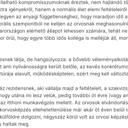
állalható kompromisszumoknak éreztek, nem hajlandó t
a igényekről, hanem a normális élet elemi feltételeiről
g legyen az anyagi függetlenséghez, hogy maradjon idő 
orális szempontból ne kelljen az orvosnak meghasonulnia
országon elérhető állapot lehessen számára, tehát ne k
r örül, hogy egyre több idős kolléga is melléjük áll, m
yesnek látja, de hangsúlyozza: a bővebb véleményalko
ami nyilvánosságra került belőle, az kevés konkrétumot
úrája elavult, működésképtelen, ezért meg kell változta
rezidensnek, aki vállalja majd a feltételeit, a szakvizs
, hogy utána mi lesz velük, pedig további öt évre (vagy 
t az itthoni munkavégzés mellett. Az orvosok elvándor
korvosképzés ellehetetlenülése már akár öt éven belül 
lföldre dolgozni, négyszáz körül volt az orvosi képzé
 haltak meg.