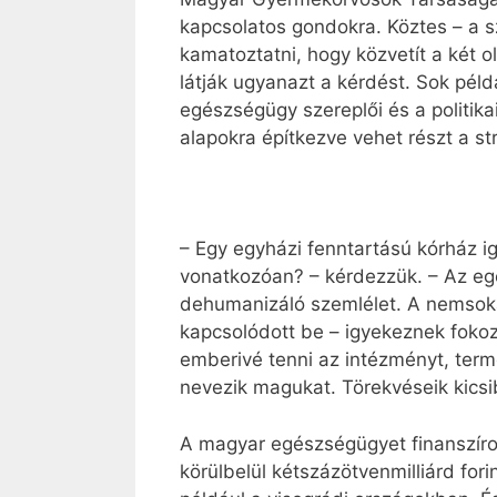
kapcsolatos gondokra. Köztes – a sz
kamatoztatni, hogy közvetít a két o
látják ugyanazt a kérdést. Sok péld
egészségügy szereplői és a politika
alapokra építkezve vehet részt a st
– Egy egyházi fenntartású kórház i
vonatkozóan? – kérdezzük. – Az eg
dehumanizáló szemlélet. A nemsok
kapcsolódott be – igyekeznek fokoz
emberivé tenni az intézményt, term
nevezik magukat. Törekvéseik kicsi
A magyar egészségügyet finanszírozá
körülbelül kétszázötvenmilliárd for