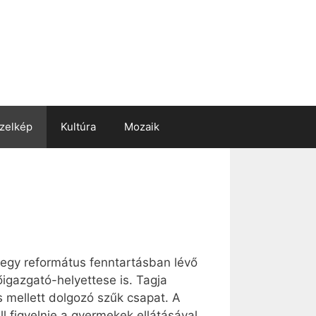
zelkép
Kultúra
Mozaik
 egy református fenntartásban lévő
őigazgató-helyettese is. Tagja
s mellett dolgozó szűk csapat. A
 figyelnie a gyermekek ellátásával