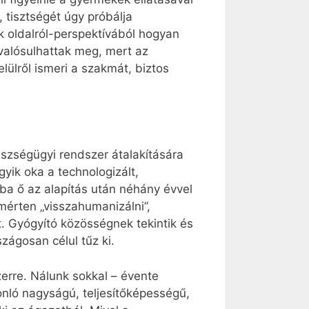
, tisztségét úgy próbálja
ik oldalról-perspektívából hogyan
 valósulhattak meg, mert az
lülről ismeri a szakmát, biztos
szségügyi rendszer átalakítására
ik oka a technologizált,
 ő az alapítás után néhány évvel
mérten „visszahumanizálni”,
. Gyógyító közösségnek tekintik és
zágosan célul tűz ki.
zerre. Nálunk sokkal – évente
onló nagyságú, teljesítőképességű,