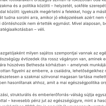
akma és a politika közötti – helyzetét, sokféle szerepét
ldal között: igyekszik megértetni a felekkel, hogy a más
át tudna sorolni arra, amikor jó elképzelések azért nem
i döntéshozók nem értették egymást. Mivel alaposan, be
ratégiaalkotásban – véli.
gazgatójaként milyen sajátos szempontjai vannak az egé
észségügy évtizedek óta rossz vágányon van, aminek egy
ára húszéves Bethesda kórházban – amelynek munkájába
ottan figyelni az emberre, a családra, lehetőségeikhez 
észetesen a szakmai színvonal magasan tartása mellett
ben hasonlítanak ahhoz, amit a mai egészségpolitika ors
si, strukturális és emberierőforrás-válság sújtja egys
inttal – kevesebb pénz jut az egészségügyre, mint a has