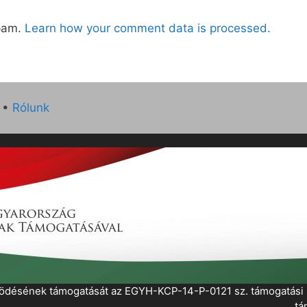
spam.
Learn how your comment data is processed.
•
Rólunk
működésének támogatását az EGYH-KCP-14-P-0121 sz. támogatás
tá