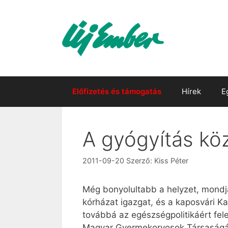
Kilépés
a
tartalomba
Előfizetés és támogatás
Hírek
E
A gyógyítás kö
2011-09-20
Szerző:
Kiss Péter
Még bonyolultabb a helyzet, mondja
kórházat igazgat, és a kaposvári Ka
továbbá az egészségpolitikáért fel
Magyar Gyermekorvosok Társaságának