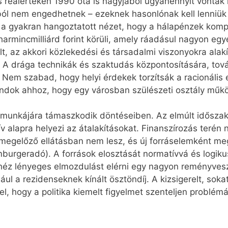
 reálértéken 1990 óta is nagyjából ugyanennyit vontak k
lból nem engedhetnek – ezeknek hasonlónak kell lenniük
z a gyakran hangoztatott nézet, hogy a hálapénzek komp
rmincmilliárd forint körüli, amely ráadásul nagyon egye
t, az akkori közlekedési és társadalmi viszonyokra alak
lt. A drága technikák és szaktudás központosítására, to
Nem szabad, hogy helyi érdekek torzítsák a racionális 
indok ahhoz, hogy egy városban szülészeti osztály műk
 munkájára támaszkodik döntéseiben. Az elmúlt időszak
v alapra helyezi az átalakításokat. Finanszírozás terén 
-megelőző ellátásban nem lesz, és új forráselemként m
urgeradó). A források elosztását normatívvá és logiku
éz lényeges elmozdulást elérni egy nagyon reményvesz
ldául a rezidenseknek kínált ösztöndíj. A kizsigerelt, s
el, hogy a politika kiemelt figyelmet szenteljen problém