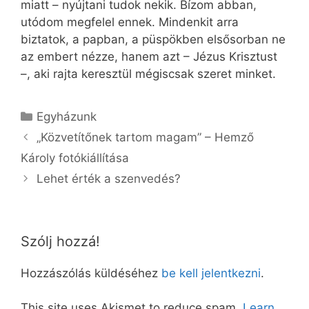
miatt – nyújtani tudok nekik. Bízom abban,
utódom megfelel ennek. Mindenkit arra
biztatok, a papban, a püspökben elsősorban ne
az embert nézze, hanem azt – Jézus Krisztust
–, aki rajta keresztül mégiscsak szeret minket.
Kategória
Egyházunk
„Közvetítőnek tartom magam” – Hemző
Károly fotókiállítása
Lehet érték a szenvedés?
Szólj hozzá!
Hozzászólás küldéséhez
be kell jelentkezni
.
This site uses Akismet to reduce spam.
Learn