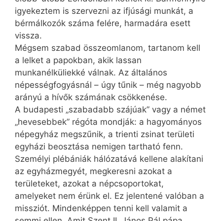
igyekeztem is szervezni az ifjúsági munkát, a
bérmálkozók száma felére, harmadára esett
vissza.
Mégsem szabad összeomlanom, tartanom kell
a lelket a papokban, akik lassan
munkanélküliekké válnak. Az általános
népességfogyásnál – úgy tűnik – még nagyobb
arányú a hívők számának csökkenése.
A budapesti „szabadabb szájúak” vagy a német
„hevesebbek” régóta mondják: a hagyományos
népegyház megszűnik, a trienti zsinat területi
egyházi beosztása nemigen tartható fenn.
Személyi plébániák hálózatává kellene alakítani
az egyházmegyét, megkeresni azokat a
területeket, azokat a népcsoportokat,
amelyeket nem érünk el. Ez jelentené valóban a
missziót. Mindenképpen tenni kell valamit a
semmi ellen. Amit Szent II. János Pál pápa