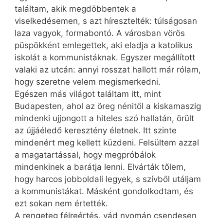
találtam, akik megdöbbentek a
viselkedésemen, s azt híresztelték: túlságosan
laza vagyok, formabontó. A városban vörös
püspökként emlegettek, aki eladja a katolikus
iskolát a kommunistáknak. Egyszer megállított
valaki az utcán: annyi rosszat hallott már rólam,
hogy szeretne velem megismerkedni.
Egészen más világot találtam itt, mint
Budapesten, ahol az öreg nénitől a kiskamaszig
mindenki ujjongott a hiteles szó hallatán, örült
az újjáéledő keresztény életnek. Itt szinte
mindenért meg kellett küzdeni. Felsültem azzal
a magatartással, hogy megpróbálok
mindenkinek a barátja lenni. Elvárták tőlem,
hogy harcos jobboldali legyek, s szívből utáljam
a kommunistákat. Másként gondolkodtam, és
ezt sokan nem értették.
A rengeteg félreértés, vád nyomán csendesen