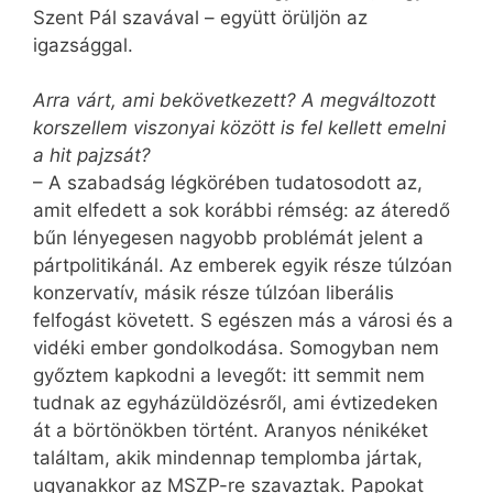
Szent Pál szavával – együtt örüljön az
igazsággal.
Arra várt, ami bekövetkezett? A megváltozott
korszellem viszonyai között is fel kellett emelni
a hit pajzsát?
– A szabadság légkörében tudatosodott az,
amit elfedett a sok korábbi rémség: az áteredő
bűn lényegesen nagyobb problémát jelent a
pártpolitikánál. Az emberek egyik része túlzóan
konzervatív, másik része túlzóan liberális
felfogást követett. S egészen más a városi és a
vidéki ember gondolkodása. Somogyban nem
győztem kapkodni a levegőt: itt semmit nem
tudnak az egyházüldözésről, ami évtizedeken
át a börtönökben történt. Aranyos nénikéket
találtam, akik mindennap templomba jártak,
ugyanakkor az MSZP-re szavaztak. Papokat