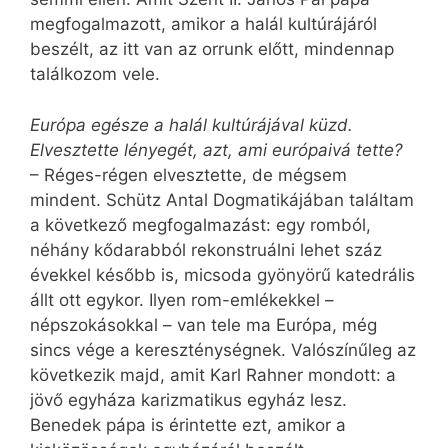
megfogalmazott, amikor a halál kultúrájáról
beszélt, az itt van az orrunk előtt, mindennap
találkozom vele.
Európa egésze a halál kultúrájával küzd.
Elvesztette lényegét, azt, ami európaivá tette?
– Réges-régen elvesztette, de mégsem
mindent. Schütz Antal Dogmatikájában találtam
a következő megfogalmazást: egy romból,
néhány kődarabból rekonstruálni lehet száz
évekkel később is, micsoda gyönyörű katedrális
állt ott egykor. Ilyen rom-emlékekkel –
népszokásokkal – van tele ma Európa, még
sincs vége a kereszténységnek. Valószínűleg az
következik majd, amit Karl Rahner mondott: a
jövő egyháza karizmatikus egyház lesz.
Benedek pápa is érintette ezt, amikor a