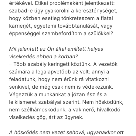
értékével. Etikai problémaként jelentkezett:
szabad-e úgy gyakorolni a kereszténységet,
hogy közben esetleg tönkreteszem a fiatal
karrierjét, egyetemi továbbtanulását, vagy
éppenséggel szembefordítom a szülőkkel?
Mit jelentett az Ön által említett helyes
viselkedés ebben a korban?
– Több szabály keringett köztünk. A vezetők
számára a legalapvetőbb az volt: annyi a
feladatunk, hogy nem érünk rá vitatkozni
senkivel, de még csak nem is védekezünk.
Végezzük a munkánkat a józan ész és a
lelkiismeret szabályai szerint. Nem hősködünk,
nem szélhámoskodunk, a vakmerő, hivalkodó
viselkedés gőg, árt az ügynek.
A hősködés nem vezet sehová, ugyanakkor ott