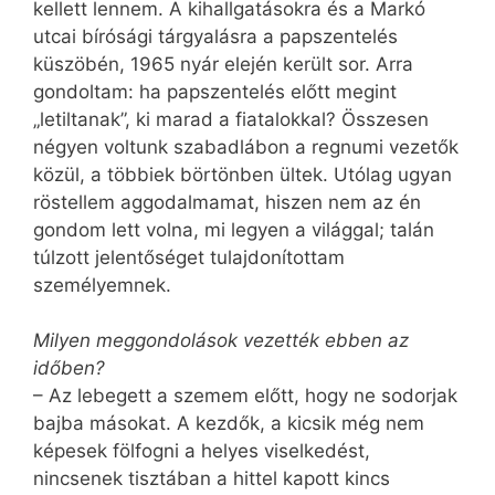
kellett lennem. A kihallgatásokra és a Markó
utcai bírósági tárgyalásra a papszentelés
küszöbén, 1965 nyár elején került sor. Arra
gondoltam: ha papszentelés előtt megint
„letiltanak”, ki marad a fiatalokkal? Összesen
négyen voltunk szabadlábon a regnumi vezetők
közül, a többiek börtönben ültek. Utólag ugyan
röstellem aggodalmamat, hiszen nem az én
gondom lett volna, mi legyen a világgal; talán
túlzott jelentőséget tulajdonítottam
személyemnek.
Milyen meggondolások vezették ebben az
időben?
– Az lebegett a szemem előtt, hogy ne sodorjak
bajba másokat. A kezdők, a kicsik még nem
képesek fölfogni a helyes viselkedést,
nincsenek tisztában a hittel kapott kincs