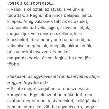
voltak a kollaboránsok…
– Rájuk is céloztak az atyák, s velünk is
tudatták: a Regnumba nincs belépés, nincs
kilépés. Amíg valakinek tetszik ez az élet,
azonosulni tud vele, jöjjön, szívesen látjuk,
megosztjuk vele minden szellemi, lelki
kincsünket, de amennyiben bajba kerül, ha
valamivel megfogják, beépítik, akkor kérjük,
búcsú nélkül távozzon. Nem kell
magyarázkodnia, érteni fogjuk, ha nem jön
többé.
Elérkezett az úgynevezett rendszerváltás ideje.
Hogyan fogadta ezt?
– Szinte megrészegültem a rendszerváltás
környékén. Egy fék azonban működött: nem
szabad megbántani testvéreinket, kollégáinkat.
Nem mindenki készült fel ugyanis arra, hogy –