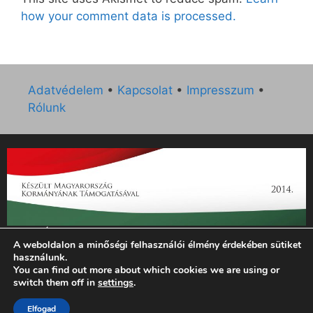
how your comment data is processed.
Adatvédelem
•
Kapcsolat
•
Impresszum
•
Rólunk
„Az Új Ember katolikus hetilap 2014. évi működésének
A weboldalon a minőségi felhasználói élmény érdekében sütiket
támogatását az EGYH-KCP-14-P-0121 sz. támogatási
használunk.
szerződés keretében 3 000 000 Ft összegben támogatta az
You can find out more about which cookies we are using or
Emberi Erőforrások Minisztériuma.”
switch them off in
settings
.
Elfogad
© 2026 Magyar Kurír - Új Ember
• Készült
GeneratePress