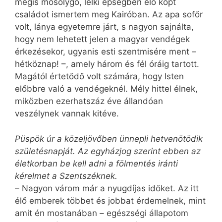
még­is mosolygó, lelki épségben élő kopt
családot ismertem meg Kairóban. Az apa sofőr
volt, lánya egyetemre járt, s nagyon sajnálta,
hogy nem lehetett jelen a magyar vendégek
érkezésekor, ugyanis esti szentmisére ment –
hétköznap! –, amely három és fél óráig tartott.
Magától értetődő volt számára, hogy Isten
előbbre való a vendégeknél. Mély hittel élnek,
miközben ezerhatszáz éve állandóan
veszélynek vannak kitéve.
Püspök úr a közeljövőben ünnepli hetvenötödik
születésnapját. Az egyházjog szerint ebben az
életkorban be kell adni a fölmentés iránti
kérelmet a Szentszéknek.
– Nagyon várom már a nyugdíjas időket. Az itt
élő emberek többet és jobbat érdemelnek, mint
amit én mostanában – egészségi állapotom