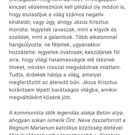
kincset védelmeznünk kell például oly módon is,
hogy elutasítjuk a világ számos negatív
kínálatát; vagy úgy, ahogy Jézus Krisztus
mondta: legyetek ravaszak, mint a kígyók és
szelídek, mint a galambok. Több alkalommal
hangsúlyozta: ne féljetek, ugyanakkor
hozzátette: legyetek óvatosak; készüljetek föl
arra, hogy világi hatalmasságok elé idéznek
titeket, minden rosszal megvádolnak miattam.
Tudta, érdekek hálója a világ, amelyet
megfertőzött az áteredő bűn. Jézus Krisztus
korántsem lépett barátságos világba, amikor
megváltóként közénk jött.
A kommunista idők legendás alakja Beton atya,
ahogyan sokan ismerik Önt. Neve összeforrott a
Regnum Marianum katolikus közösség életével.