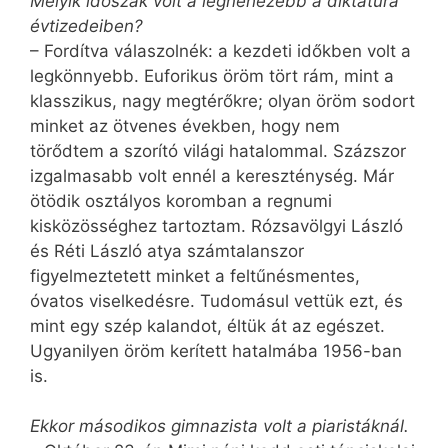
Melyik időszak volt a legnehezebb a diktatúra
évtizedeiben?
– Fordítva válaszolnék: a kezdeti időkben volt a
legkönnyebb. Euforikus öröm tört rám, mint a
klasszikus, nagy megtérőkre; olyan öröm sodort
minket az ötvenes években, hogy nem
törődtem a szorító világi hatalommal. Százszor
izgalmasabb volt ennél a kereszténység. Már
ötödik osztályos koromban a regnumi
kisközösséghez tartoztam. Rózsavölgyi László
és Réti László atya számtalanszor
figyelmeztetett minket a feltűnésmentes,
óvatos viselkedésre. Tudomásul vettük ezt, és
mint egy szép kalandot, éltük át az egészet.
Ugyanilyen öröm kerített hatalmába 1956-ban
is.
Ekkor másodikos gimnazista volt a piaristáknál.