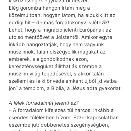
kisközösségek egyházáról beszélt.
Elég goromba hangon írtam meg a
közelmúltban, hogyan látom, ha elbukik itt az
eddigi hit – de más forgatókönyv is létezik!
Lehet, hogy a migráció jelenti Európának az
utolsó mentőövet a Jóistentől. Amikor egyre
inkább hangoztatják, hogy nem vagyunk
muszlimok, talán elszégyellik magukat az
emberek, s elgondolkodnak azon,
kereszténységüket állíthatják szembe a
muszlim világ terjedésével, s akkor talán
szellemi és lelki önvédelemként újból „divatba
jön” a templom, a Biblia, a Jézus adta gyakorlat.
A lélek forradalmát jelenti ez?
– A forradalom kifejezés túl harcos. Inkább a
csendes túlélésben bízom. Ezzel kapcsolatban
eszembe jut: döbbenetes szegénységben,