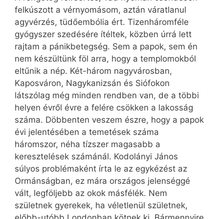
felkúszott a vérnyomásom, aztán váratlanul
agyvérzés, tüdőembólia ért. Tizenháromféle
gyógyszer szedésére ítéltek, közben úrrá lett
rajtam a pánikbetegség. Sem a papok, sem én
nem készültünk föl arra, hogy a templomokból
eltűnik a nép. Két-három nagyvárosban,
Kaposváron, Nagykanizsán és Siófokon
látszólag még minden rendben van, de a többi
helyen évről évre a felére csökken a lakosság
száma. Döbbenten veszem észre, hogy a papok
évi jelentésében a temetések száma
háromszor, néha tízszer magasabb a
keresztelések számánál. Kodolányi János
súlyos problémaként írta le az egykézést az
Ormánságban, ez mára országos jelenséggé
vált, legföljebb az okok másfélék. Nem
születnek gyerekek, ha véletlenül születnek,
előbb-utóbb Londonban kötnek ki. Bármennyire