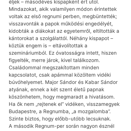
éljek – másodéves kispapként ért utol.
Mindazokat, akik valamilyen módon érintettek
voltak az első regnumi perben, megbüntették;
visszavonták a papok működési engedélyét,
kidobták a diákokat az egyetemről, eltiltották a
kántorokat a szolgálattól. Néhány kispapot –
köztük engem is – eltávolítottak a
szemináriumból. Ez óvatosságra intett, hiszen
figyelték, merre járok, kivel találkozom.
Családommal megszakítottam minden
kapcsolatot, csak apámmal közöltem vidéki
búvóhelyemet. Major Sándor és Kabar Sándor
atyának, ennek a két szent életű papnak
köszönhetem, hogy megmaradt a hivatásom.
Ha ők nem „rejtenek el” vidéken, visszamegyek
Budapestre, a Regnumba, „a mozgalomba”.
Szinte biztos, hogy előbb-utóbb lecsuknak.
A második Regnum-per során nagyon észnél