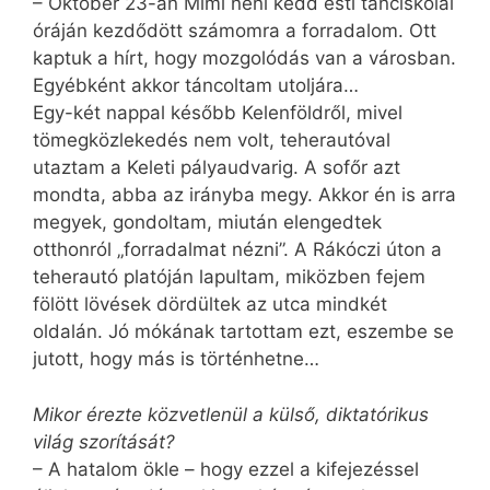
– Október 23-án Mimi néni kedd esti tánciskolai
óráján kezdődött számomra a forradalom. Ott
kaptuk a hírt, hogy mozgolódás van a városban.
Egyébként akkor táncoltam utoljára…
Egy-két nappal később Kelenföldről, mivel
tömegközlekedés nem volt, teherautóval
utaztam a Keleti pályaudvarig. A sofőr azt
mondta, abba az irányba megy. Akkor én is arra
megyek, gondoltam, miután elengedtek
otthonról „forradalmat nézni”. A Rákóczi úton a
teherautó platóján lapultam, miközben fejem
fölött lövések dördültek az utca mindkét
oldalán. Jó mókának tartottam ezt, eszembe se
jutott, hogy más is történhetne…
Mikor érezte közvetlenül a külső, diktatórikus
világ szorítását?
– A hatalom ökle – hogy ezzel a kifejezéssel