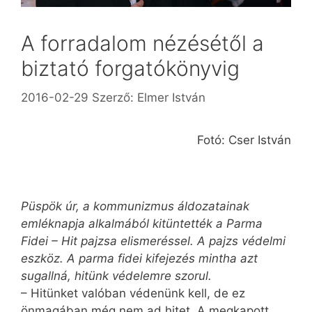
A forradalom nézésétől a
biztató forgatókönyvig
2016-02-29
Szerző:
Elmer István
Fotó: Cser István
Püspök úr, a kommunizmus áldozatainak
emléknapja alkalmából kitüntették a Parma
Fidei – Hit pajzsa elismeréssel. A pajzs védelmi
eszköz. A parma fidei kifejezés mintha azt
sugallná, hitünk védelemre szorul.
– Hitünket valóban védenünk kell, de ez
önmagában még nem ad hitet. A megkapott