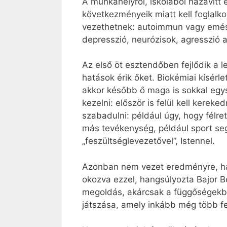
A munkahelyről, iskolából hazavitt 
következményeik miatt kell foglalk
vezethetnek: autoimmun vagy emészt
depresszió, neurózisok, agresszió a
Az első öt esztendőben fejlődik a
hatások érik őket. Biokémiai kísérle
akkor később ő maga is sokkal egysz
kezelni: először is felül kell kerek
szabadulni: például úgy, hogy félre
más tevékenység, például sport seg
„feszültséglevezetővel”, Istennel.
Azonban nem vezet eredményre, ha t
okozva ezzel, hangsúlyozta Bajor Be
megoldás, akárcsak a függőségekbe
játszása, amely inkább még több fe