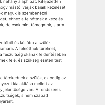
k néhány alaphibát. Kifejezetten
ogy mástól várják bajaik kezelését;
tnek maguk is szembenézni
gét, ehhez a felnőttnek a kezelés
k, de csak mint támogatók, s arra
ezetőből és később a szülők
zámára. A felnőttnek türelmet,
 a feszültség okának felderítésében
rmek felé, és szükség esetén testi
re törekednek a szülők, ez pedig az
ezet kialakítása mellett az
y jelentősége van. A rendszeres
eszültségek, s nem szabad
gyaránt.