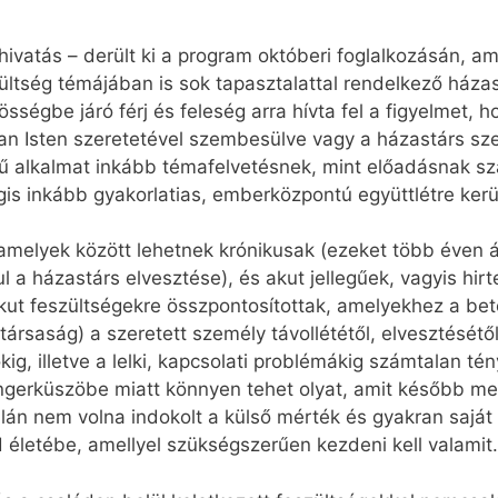
ivatás – derült ki a program októberi foglalkozásán, am
ültség témájában is sok tapasztalattal rendelkező háza
ségbe járó férj és feleség arra hívta fel a figyelmet, 
ban Isten szeretetével szembesülve vagy a házastárs sz
ű alkalmat inkább témafelvetésnek, mint előadásnak s
 inkább gyakorlatias, emberközpontú együttlétre kerül
 amelyek között lehetnek krónikusak (ezeket több éven á
a házastárs elvesztése), és akut jellegűek, vagyis hirte
ut feszültségekre összpontosítottak, amelyekhez a betö
társaság) a szeretett személy távollététől, elvesztésétől
kig, illetve a lelki, kapcsolati problémákig számtalan té
t ingerküszöbe miatt könnyen tehet olyat, amit később me
lán nem volna indokolt a külső mérték és gyakran saját 
 életébe, amellyel szükségszerűen kezdeni kell valamit.