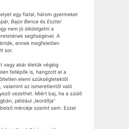
elyet egy fiatal, három gyermeket
spár,
Bajor Bence
és
Eszter
hogy nem jó dédelgetni a
eretetének segítségével. A
zánták, ennek megfelelően
t sor.
t vagy akár életük végéig
len fellépők is, hangzott el a
ltetlen elemi szükségletektől
, valamint az ismeretlentől való
nyező vezethet. Miért baj, ha a szülő
gbán, például „leordítja”
belső mércéje szerint sem. Ezzel