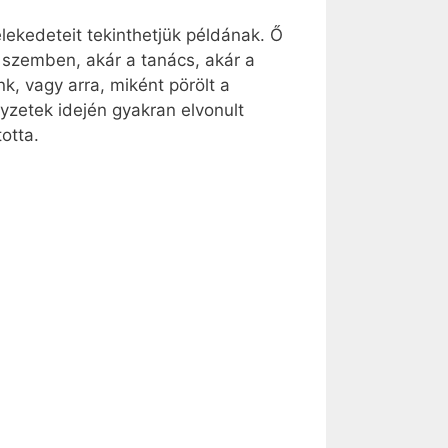
elekedeteit tekinthetjük példának. Ő
e szemben, akár a tanács, akár a
k, vagy arra, miként pörölt a
yzetek idején gyakran elvonult
otta.