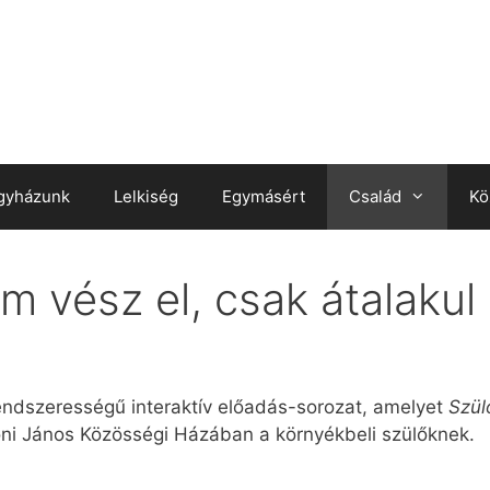
gyházunk
Lelkiség
Egymásért
Család
Kö
m vész el, csak átalakul
rendszerességű interaktív előadás-sorozat, amelyet
Szül
oni János Közösségi Házában a környékbeli szülőknek.