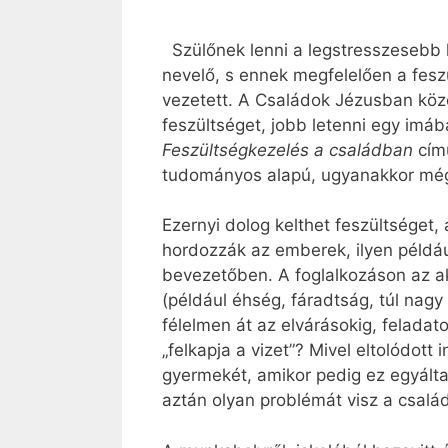
Szülőnek lenni a legstresszesebb h
nevelő, s ennek megfelelően a fesz
vezetett. A Családok Jézusban közös
feszültséget, jobb letenni egy imá
Feszültségkezelés a családban
cím
tudományos alapú, ugyanakkor mégis
Ezernyi dolog kelthet feszültséget,
hordozzák az emberek, ilyen például 
bevezetőben. A foglalkozáson az ak
(például éhség, fáradtság, túl nagy 
félelmen át az elvárásokig, feladato
„felkapja a vizet”? Mivel eltolódot
gyermekét, amikor pedig ez egyálta
aztán olyan problémát visz a család