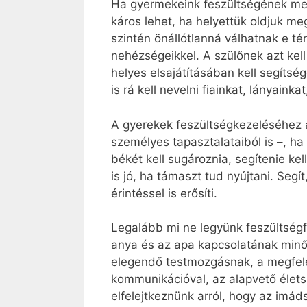
Ha gyermekeink feszültségének mego
káros lehet, ha helyettük oldjuk me
szintén önállótlanná válhatnak e t
nehézségeikkel. A szülőnek azt kel
helyes elsajátításában kell segíts
is rá kell nevelni fiainkat, lányaink
A gyerekek feszültségkezeléséhez a
személyes tapasztalataiból is –, h
békét kell sugároznia, segítenie k
is jó, ha támaszt tud nyújtani. Segí
érintéssel is erősíti.
Legalább mi ne legyünk feszültségf
anya és az apa kapcsolatának minős
elegendő testmozgásnak, a megfele
kommunikációval, az alapvető élets
elfelejtkeznünk arról, hogy az imá