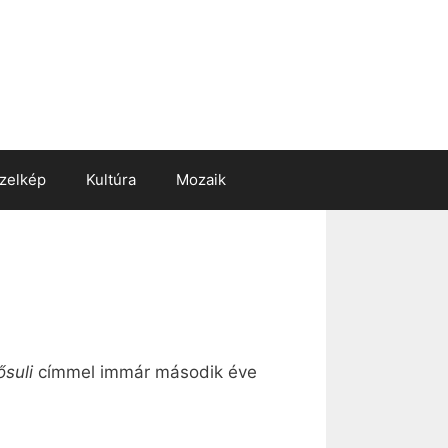
zelkép
Kultúra
Mozaik
ősuli
címmel immár második éve