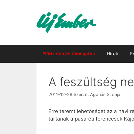
Kilépés
a
tartalomba
Előfizetés és támogatás
Hírek
E
A feszültség ne
2011-12-28
Szerző:
Agonás Szonja
Erre teremt lehetőséget az a havi 
tartanak a pasaréti ferencesek Káj