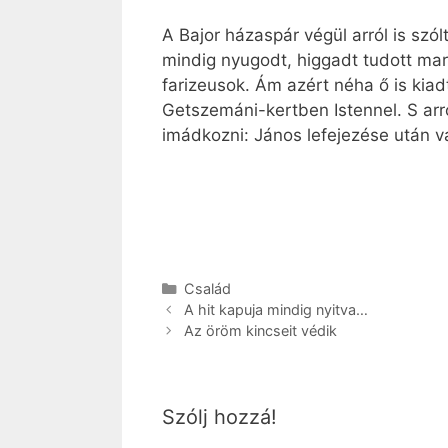
A Bajor házaspár végül arról is szó
mindig nyugodt, higgadt tudott mara
farizeusok. Ám azért néha ő is kiad
Getszemáni-kertben Istennel. S arr
imádkozni: János lefejezése után v
Kategória
Család
A hit kapuja mindig nyitva…
Az öröm kincseit védik
Szólj hozzá!