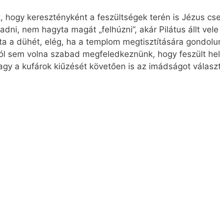
lt, hogy keresztényként a feszültségek terén is Jézus cs
dni, nem hagyta magát „felhúzni”, akár Pilátus állt vel
ta a dühét, elég, ha a templom megtisztítására gondolun
ól sem volna szabad megfeledkeznünk, hogy feszült hel
agy a kufárok kiűzését követően is az imádságot választ