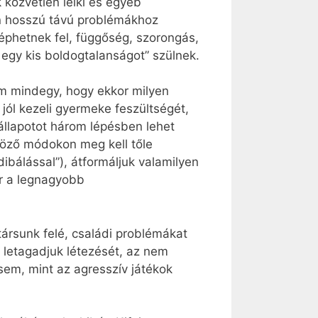
 közvetlen lelki és egyéb
én hosszú távú problémákhoz
éphetnek fel, függőség, szorongás,
 egy kis boldogtalanságot” szülnek.
m mindegy, hogy ekkor milyen
 jól kezeli gyermeke feszültségét,
 állapotot három lépésben lehet
önböző módokon meg kell tőle
dibálással”), átformáljuk valamilyen
ár a legnagyobb
ársunk felé, családi problémákat
a letagadjuk létezését, az nem
em, mint az agresszív játékok