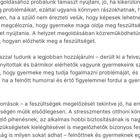
ldásához próbálunk támaszt nyújtani, jó, ha kikerülün
g problémáikat, ezáltal ugyanis könnyen rászokhatnak, h
éren, ha a szülő nem érezteti velük, hogy képesek lehe
l megcéloznia, hogy gyermeke maga oldja meg feszültsé
éget nyújtania. A helyzet megoldásában közreműködhetün
at, hogyan előzhetik meg a feszültséget.
zzal tudunk a legjobban hozzájárulni – derült ki a felv
a nyitottak és bármikor elérhetők vagyunk gyermekeink s
ell, hogy gyermeke meg tudja fogalmazni problémáját, és
t, ha a felnőtt humorral és értő figyelemmel fordul a gye
orrások – a feszültségek megelőzését tekintve jó, ha er
égén múlik elsődlegesen. A stresszmentes otthoni körny
lő pihenésnek, az alkalmas hobbi biztosításának is nag
zükségletek kielégítésével is megelőzhetők bizonyos f
dság is milyen sokat adhat – felnőttnek és gyermeknek e