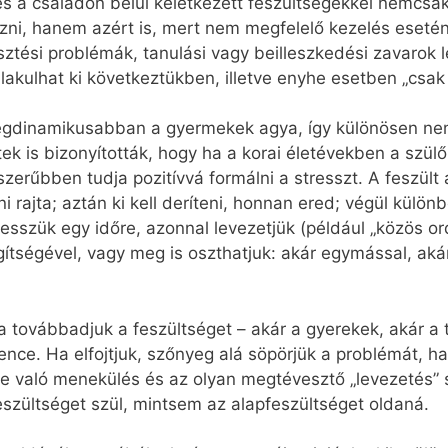
és a családon belül keletkezett feszültségekkel nemcsak
ozni, hanem azért is, mert nem megfelelő kezelés eset
ési problémák, tanulási vagy beilleszkedési zavarok l
lakulhat ki következtükben, illetve enyhe esetben „csak
 legdinamikusabban a gyermekek agya, így különösen ne
tek is bizonyították, hogy ha a korai életévekben a szülő
erűbben tudja pozitívvá formálni a stresszt. A feszült
edni rajta; aztán ki kell deríteni, honnan ered; végül kül
tesszük egy időre, azonnal levezetjük (például „közös or
ítségével, vagy meg is oszthatjuk: akár egymással, ak
ovábbadjuk a feszültséget – akár a gyerekek, akár a t
nce. Ha elfojtjuk, szőnyeg alá söpörjük a problémát, h
 való menekülés és az olyan megtévesztő „levezetés” s
szültséget szül, mintsem az alapfeszültséget oldaná.