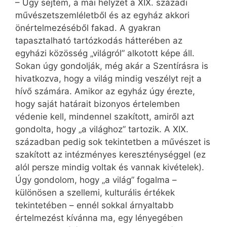
– Úgy sejtem, a mai helyzet a XIX. századi
művészetszemléletből és az egyház akkori
önértelmezéséből fakad. A gyakran
tapasztalható tartózkodás hátterében az
egyházi közösség „világról” alkotott képe áll.
Sokan úgy gondolják, még akár a Szentírásra is
hivatkozva, hogy a világ mindig veszélyt rejt a
hívő számára. Amikor az egyház úgy érezte,
hogy saját határait bizonyos értelemben
védenie kell, mindennel szakított, amiről azt
gondolta, hogy „a világhoz” tartozik. A XIX.
században pedig sok tekintetben a művészet is
szakított az intézményes kereszténységgel (ez
alól persze mindig voltak és vannak kivételek).
Úgy gondolom, hogy „a világ” fogalma –
különösen a szellemi, kulturális értékek
tekintetében – ennél sokkal árnyaltabb
értelmezést kívánna ma, egy lényegében