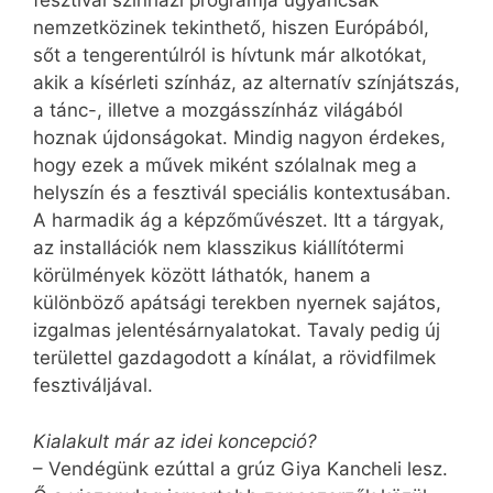
fesztivál színházi programja ugyancsak
nemzetközinek tekinthető, hiszen Európából,
sőt a tengerentúlról is hívtunk már alkotókat,
akik a kísérleti színház, az alternatív színjátszás,
a tánc-, illetve a mozgásszínház világából
hoznak újdonságokat. Mindig nagyon érdekes,
hogy ezek a művek miként szólalnak meg a
helyszín és a fesztivál speciális kontextusában.
A harmadik ág a képzőművészet. Itt a tárgyak,
az installációk nem klasszikus kiállítótermi
körülmények között láthatók, hanem a
különböző apátsági terekben nyernek sajátos,
izgalmas jelentésárnyalatokat. Tavaly pedig új
területtel gazdagodott a kínálat, a rövidfilmek
fesztiváljával.
Kialakult már az idei koncepció?
– Vendégünk ezúttal a grúz Giya Kancheli lesz.