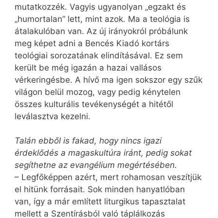
mutatkozzék. Vagyis ugyanolyan „egzakt és
„humortalan” lett, mint azok. Ma a teológia is
átalakulóban van. Az új irányokról próbálunk
meg képet adni a Bencés Kiadó kortárs
teológiai sorozatának elindításával. Ez sem
került be még igazán a hazai vallásos
vérkeringésbe. A hívő ma igen sokszor egy szűk
világon belül mozog, vagy pedig kénytelen
összes kulturális tevékenységét a hitétől
leválasztva kezelni.
Talán ebből is fakad, hogy nincs igazi
érdeklődés a magaskultúra iránt, pedig sokat
segíthetne az evangélium megértésében.
– Legfőképpen azért, mert rohamosan veszítjük
el hitünk forrásait. Sok minden hanyatlóban
van, így a már említett liturgikus tapasztalat
mellett a Szentírásból való táplálkozás