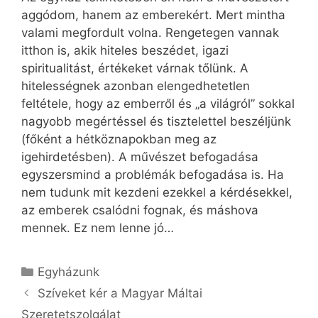
aggódom, hanem az emberekért. Mert mintha
valami megfordult volna. Rengetegen vannak
itthon is, akik hiteles beszédet, igazi
spiritualitást, értékeket várnak tőlünk. A
hitelességnek azonban elengedhetetlen
feltétele, hogy az emberről és „a világról” sokkal
nagyobb megértéssel és tisztelettel beszéljünk
(főként a hétköznapokban meg az
igehirdetésben). A művészet befogadása
egyszersmind a problémák befogadása is. Ha
nem tudunk mit kezdeni ezekkel a kérdésekkel,
az emberek csalódni fognak, és máshova
mennek. Ez nem lenne jó…
Kategória
Egyházunk
Szíveket kér a Magyar Máltai
Szeretetszolgálat