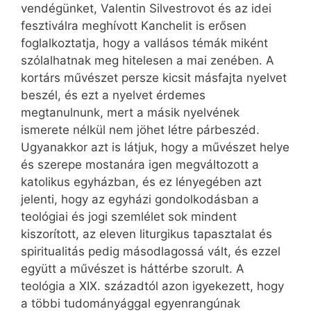
vendégünket, Valentin Silvestrovot és az idei
fesztiválra meghívott Kanchelit is erősen
foglalkoztatja, hogy a vallásos témák miként
szólalhatnak meg hitelesen a mai zenében. A
kortárs művészet persze kicsit másfajta nyelvet
beszél, és ezt a nyelvet érdemes
megtanulnunk, mert a másik nyelvének
ismerete nélkül nem jöhet létre párbeszéd.
Ugyanakkor azt is látjuk, hogy a művészet helye
és szerepe mostanára igen megváltozott a
katolikus egyházban, és ez lényegében azt
jelenti, hogy az egyházi gondolkodásban a
teológiai és jogi szemlélet sok mindent
kiszorított, az eleven liturgikus tapasztalat és
spiritualitás pedig másodlagossá vált, és ezzel
együtt a művészet is háttérbe szorult. A
teológia a XIX. századtól azon igyekezett, hogy
a többi tudományággal egyenrangúnak