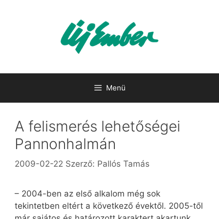
Kilépés
a
tartalomba
Menü
A felismerés lehetőségei
Pannonhalmán
2009-02-22
Szerző:
Pallós Tamás
– 2004-ben az első alkalom még sok
tekintetben eltért a következő évektől. 2005-től
már sajátos és határozott karaktert akartunk