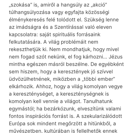
„szokása” is, amiről a hangsúly az „akció”
túlhangsúlyozása vagy egyfajta közösségi
élménykeresés felé tolódott el. Szükség lenne
az imádságra és a Szentírással való eleven
kapcsolatra: saját spirituális forrásaink
felkutatására. A világ problémáit nem
rekeszthetjük ki. Nem mondhatjuk, hogy mivel
nem fogad szót nekünk, el fog kárhozni… Jézus
mintha egészen másról beszélne. De egyébként
sem hiszem, hogy a keresztények jó szívvel
üdvözülhetnének, miközben a „többi ember”
elkárhozik. Ahhoz, hogy a világ komolyan vegye
a kereszténységet, a kereszténységnek is
komolyan kell vennie a világot. Tanulhatunk
egymástól; ha bezárkózunk, elveszítünk valami
fontos inspirációs forrást is. A szekularizálódott
Európa sok mindent megőrzött a hitünkből, a
művészetben, kultúrában is fellelhetők ennek