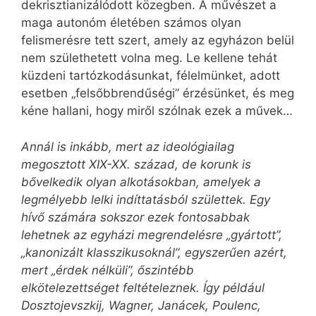
dekrisztianizálódott közegben. A művészet a
maga autonóm életében számos olyan
felismerésre tett szert, amely az egyházon belül
nem születhetett volna meg. Le kellene tehát
küzdeni tartózkodásunkat, félelmünket, adott
esetben „felsőbbrendűségi” érzésünket, és meg
kéne hallani, hogy miről szólnak ezek a művek…
Annál is inkább, mert az ideológiailag
megosztott XIX-XX. század, de korunk is
bővelkedik olyan alkotásokban, amelyek a
legmélyebb lelki indíttatásból születtek. Egy
hívő számára sokszor ezek fontosabbak
lehetnek az egyházi megrendelésre „gyártott”,
„kanonizált klasszikusoknál”, egyszerűen azért,
mert „érdek nélküli”, őszintébb
elkötelezettséget feltételeznek. Így például
Dosztojevszkij, Wagner, Janácek, Poulenc,