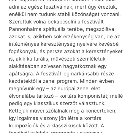
adni az egész fesztiválnak, mert úgy éreztük,
enélkül nem tudunk stabil közönséget vonzani.
Szerettük volna bekapcsolni a fesztivált
Pannonhalma spirituális terébe, megszólítva
azokat is, akikben sok érzékenység van, de az
intézményes kereszténység nyelvére kevésbé
fogékonyak, és persze azokat a keresztényeket
is, akik kulturális, művészeti szemléletük
alakításában szívesen hagyatkoznak egy
apátságra. A fesztivál legmarkánsabb része
kezdetektől a zenei program. Minden évben
meghívunk egy – az európai zenei élet
élvonalába tartozó – kortárs komponistát; mellé
pedig egy klasszikus szerzőt választunk.
Kettejük művei szólalnak meg a koncerteken,
így izgalmas viszony jön létre a kortárs
kompozíciók és a klasszikusok között. A