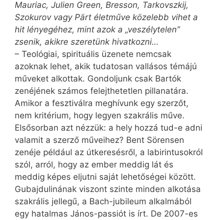
Mauriac, Julien Green, Bresson, Tarkovszkij,
Szokurov vagy Pärt életműve közelebb vihet a
hit lényegéhez, mint azok a „veszélytelen”
zsenik, akikre szeretünk hivatkozni…
– Teológiai, spirituális üzenete nemcsak
azoknak lehet, akik tudatosan vallásos témájú
műveket alkottak. Gondoljunk csak Bartók
zenéjének számos felejthetetlen pillanatára.
Amikor a fesztiválra meghívunk egy szerzőt,
nem kritérium, hogy legyen szakrális műve.
Elsősorban azt nézzük: a hely hozzá tud-e adni
valamit a szerző műveihez? Bent Sörensen
zenéje például az útkeresésről, a labirintusokról
szól, arról, hogy az ember meddig lát és
meddig képes eljutni saját lehetőségei között.
Gubajdulinának viszont szinte minden alkotása
szakrális jellegű, a Bach-jubileum alkalmából
egy hatalmas János-passiót is írt. De 2007-es