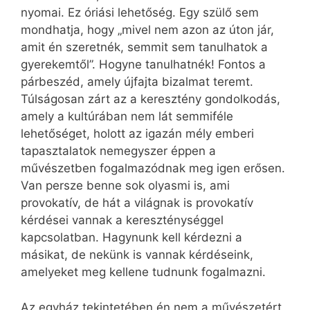
nyomai. Ez óriási lehetőség. Egy szülő sem
mondhatja, hogy „mivel nem azon az úton jár,
amit én szeretnék, semmit sem tanulhatok a
gyerekemtől”. Hogyne tanulhatnék! Fontos a
párbeszéd, amely újfajta bizalmat teremt.
Túlságosan zárt az a keresztény gondolkodás,
amely a kultúrában nem lát semmiféle
lehetőséget, holott az igazán mély emberi
tapasztalatok nemegyszer éppen a
művészetben fogalmazódnak meg igen erősen.
Van persze benne sok olyasmi is, ami
provokatív, de hát a világnak is provokatív
kérdései vannak a kereszténységgel
kapcsolatban. Hagynunk kell kérdezni a
másikat, de nekünk is vannak kérdéseink,
amelyeket meg kellene tudnunk fogalmazni.
Az egyház tekintetében én nem a művészetért