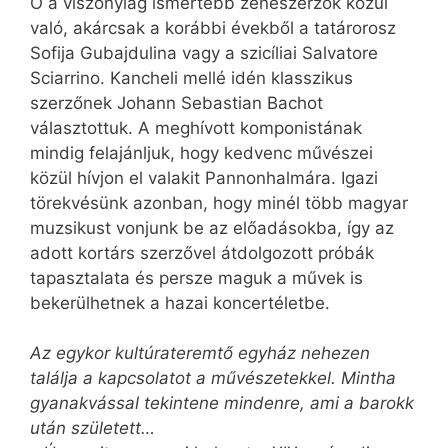
Ő a viszonylag ismertebb zeneszerzők közül
való, akárcsak a korábbi évekből a tatárorosz
Sofija Gubajdulina vagy a szicíliai Salvatore
Sciarrino. Kancheli mellé idén klasszikus
szerzőnek Johann Sebastian Bachot
választottuk. A meghívott komponistának
mindig felajánljuk, hogy kedvenc művészei
közül hívjon el valakit Pannonhalmára. Igazi
törekvésünk azonban, hogy minél több magyar
muzsikust vonjunk be az előadásokba, így az
adott kortárs szerzővel átdolgozott próbák
tapasztalata és persze maguk a művek is
bekerülhetnek a hazai koncertéletbe.
Az egykor kultúrateremtő egyház nehezen
találja a kapcsolatot a művészetekkel. Mintha
gyanakvással tekintene mindenre, ami a barokk
után született…