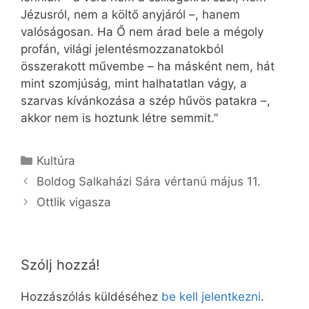
Jézusról, nem a költő anyjáról –, hanem
valóságosan. Ha Ő nem árad bele a mégoly
profán, világi jelentésmozzanatokból
összerakott művembe – ha másként nem, hát
mint szomjúság, mint halhatatlan vágy, a
szarvas kívánkozása a szép hűvös patakra –,
akkor nem is hoztunk létre semmit.”
Kategória
Kultúra
Boldog Salkaházi Sára vértanú május 11.
Ottlik vigasza
Szólj hozzá!
Hozzászólás küldéséhez
be kell jelentkezni
.