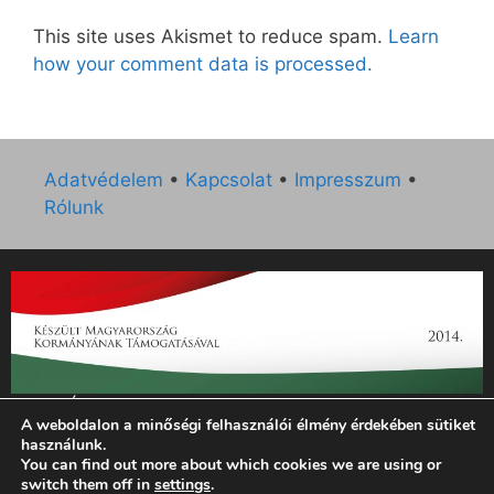
This site uses Akismet to reduce spam.
Learn
how your comment data is processed.
Adatvédelem
•
Kapcsolat
•
Impresszum
•
Rólunk
„Az Új Ember katolikus hetilap 2014. évi működésének
A weboldalon a minőségi felhasználói élmény érdekében sütiket
támogatását az EGYH-KCP-14-P-0121 sz. támogatási
használunk.
szerződés keretében 3 000 000 Ft összegben támogatta az
You can find out more about which cookies we are using or
Emberi Erőforrások Minisztériuma.”
switch them off in
settings
.