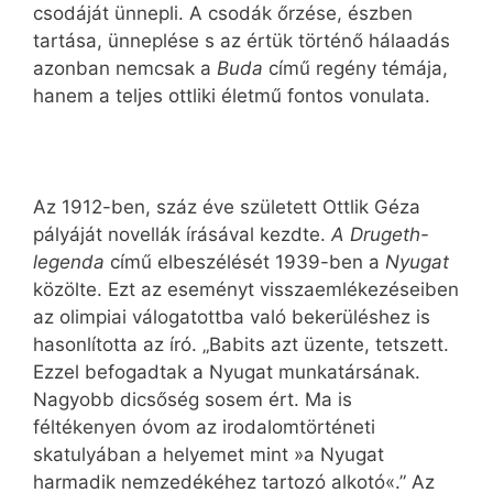
csodáját ünnepli. A csodák őrzése, észben
tartása, ünneplése s az értük történő hálaadás
azonban nemcsak a
Buda
című regény témája,
hanem a teljes ottliki életmű fontos vonulata.
Az 1912-ben, száz éve született Ottlik Géza
pályáját novellák írásával kezdte.
A Drugeth-
legenda
című elbeszélését 1939-ben a
Nyugat
közölte. Ezt az eseményt visszaemlékezéseiben
az olimpiai válogatottba való bekerüléshez is
hasonlította az író. „Babits azt üzente, tetszett.
Ezzel befogadtak a Nyugat munkatársának.
Nagyobb dicsőség sosem ért. Ma is
féltékenyen óvom az irodalomtörténeti
skatulyában a helyemet mint »a Nyugat
harmadik nemzedékéhez tartozó alkotó«.” Az