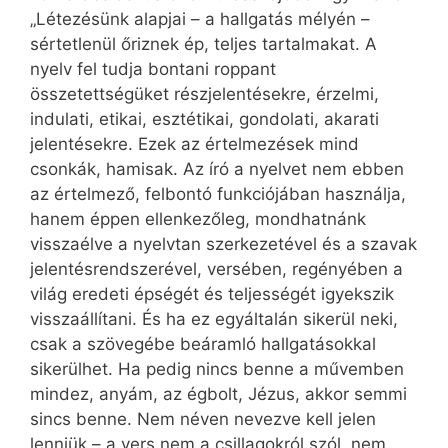
„Létezésünk alapjai – a hallgatás mélyén –
sértetlenül őriznek ép, teljes tartalmakat. A
nyelv fel tudja bontani roppant
összetettségüket részjelentésekre, érzelmi,
indulati, etikai, esztétikai, gondolati, akarati
jelentésekre. Ezek az értelmezések mind
csonkák, hamisak. Az író a nyelvet nem ebben
az értelmező, felbontó funkciójában használja,
hanem éppen ellenkezőleg, mondhatnánk
visszaélve a nyelvtan szerkezetével és a szavak
jelentésrendszerével, versében, regényében a
világ eredeti épségét és teljességét igyekszik
visszaállítani. És ha ez egyáltalán sikerül neki,
csak a szövegébe beáramló hallgatásokkal
sikerülhet. Ha pedig nincs benne a művemben
mindez, anyám, az égbolt, Jézus, akkor semmi
sincs benne. Nem néven nevezve kell jelen
lenniük – a vers nem a csillagokról szól, nem