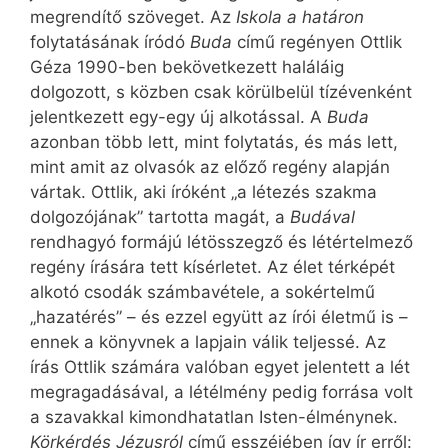
megrendítő szöveget. Az
Iskola a határon
folytatásának íródó
Buda
című regényen Ottlik
Géza 1990-ben bekövetkezett haláláig
dolgozott, s közben csak körülbelül tízévenként
jelentkezett egy-egy új alkotással. A
Buda
azonban több lett, mint folytatás, és más lett,
mint amit az olvasók az előző regény alapján
vártak. Ottlik, aki íróként „a létezés szakma
dolgozójának” tartotta magát, a
Budával
rendhagyó formájú létösszegző és létértelmező
regény írására tett kísérletet. Az élet térképét
alkotó csodák számbavétele, a sokértelmű
„hazatérés” – és ezzel együtt az írói életmű is –
ennek a könyvnek a lapjain válik teljessé. Az
írás Ottlik számára valóban egyet jelentett a lét
megragadásával, a létélmény pedig forrása volt
a szavakkal kimondhatatlan Isten-élménynek.
Körkérdés Jézusról
című esszéjében így ír erről: