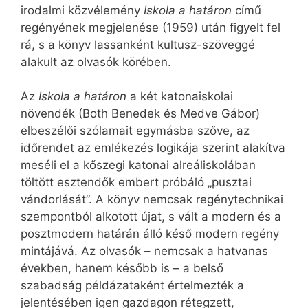
irodalmi közvélemény
Iskola a határon
című
regényének megjelenése (1959) után figyelt fel
rá, s a könyv lassanként kultusz-szöveggé
alakult az olvasók körében.
Az
Iskola a határon
a két katonaiskolai
növendék (Both Benedek és Medve Gábor)
elbeszélői szólamait egymásba szőve, az
időrendet az emlékezés logikája szerint alakítva
meséli el a kőszegi katonai alreáliskolában
töltött esztendők embert próbáló „pusztai
vándorlását”. A könyv nemcsak regénytechnikai
szempontból alkotott újat, s vált a modern és a
posztmodern határán álló késő modern regény
mintájává. Az olvasók – nemcsak a hatvanas
években, hanem később is – a belső
szabadság példázataként értelmezték a
jelentésében igen gazdagon rétegzett,