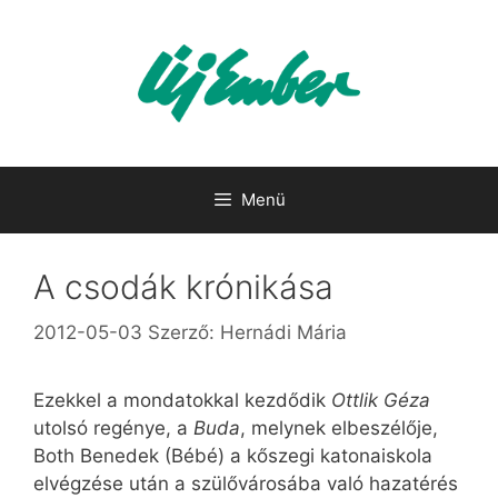
Kilépés
a
tartalomba
Menü
A csodák krónikása
2012-05-03
Szerző:
Hernádi Mária
Ezekkel a mondatokkal kezdődik
Ottlik Géza
utolsó regénye, a
Buda
, melynek elbeszélője,
Both Benedek (Bébé) a kőszegi katonaiskola
elvégzése után a szülővárosába való hazatérés