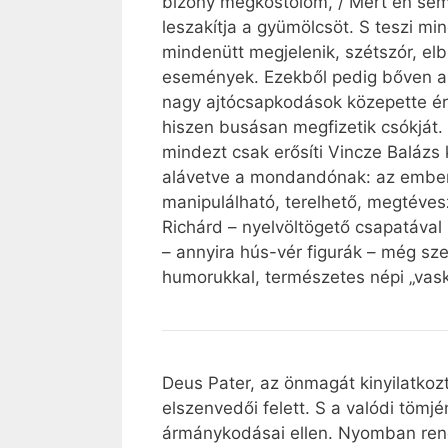
bizony megkóstolom, / Mert én semm
leszakítja a gyümölcsöt. S teszi m
mindenütt megjelenik, szétszór, el
események. Ezekből pedig bőven akad
nagy ajtócsapkodások közepette érk
hiszen busásan megfizetik csókját. 
mindezt csak erősíti Vincze Balázs
alávetve a mondandónak: az emberne
manipulálható, terelhető, megtévesz
Richárd – nyelvöltögető csapatával
– annyira hús-vér figurák – még sz
humorukkal, természetes népi „vask
Deus Pater, az önmagát kinyilatkozta
elszenvedői felett. S a valódi tömj
ármánykodásai ellen. Nyomban rendd