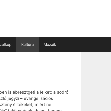
zelkép
Kultúra
Mozaik
n is ébresztgeti a lelket; a sodró
ló jegyzi – evangelizációs
sztény értékeket, miért ne
ója” találgatások idején, hanem