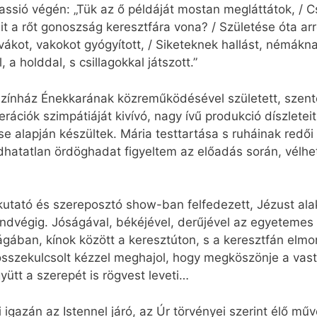
sió végén: „Tük az ő példáját mostan megláttátok, / C
Kit a rőt gonoszság keresztfára vona? / Születése óta arr
kot, vakokot gyógyított, / Siketeknek hallást, némáknak
 a holddal, s csillagokkal játszott.”
Színház Énekkarának közreműködésével született, szente
ációk szimpátiáját kivívó, nagy ívű produkció díszleteit
e alapján készültek. Mária testtartása s ruháinak redői 
dhatatlan ördöghadat figyeltem az előadás során, vélhe
gkutató és szereposztó show-ban felfedezett, Jézust ala
Mindvégig. Jóságával, békéjével, derűjével az egyetemes
ban, kínok között a keresztúton, s a keresztfán elmond
összekulcsolt kézzel meghajol, hogy megköszönje a vast
yütt a szerepét is rögvest leveti…
i igazán az Istennel járó, az Úr törvényei szerint élő 