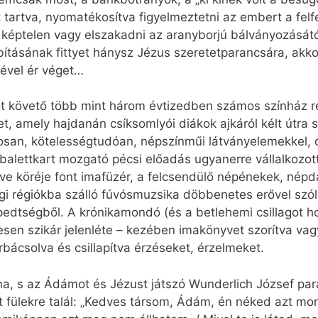
 tartva, nyomatékosítva figyelmeztetni az embert a felf
 képtelen vagy elszakadni az aranyborjú bálványozását
tásának fittyet hánysz Jézus szeretetparancsára, akko
ével ér véget…
t követő több mint három évtizedben számos színház re
et, amely hajdanán csíksomlyói diákok ajkáról kélt útra 
san, kötelességtudóan, népszínműi látványelemekkel,
alettkart mozgató pécsi előadás ugyanerre vállalkozott.
letve köréje font imafüzér, a felcsendülő népénekek, népd
i régiókba szálló fúvósmuzsika döbbenetes erővel szól
espedtségből. A krónikamondó (és a betlehemi csillagot
esen szikár jelenléte – kezében imakönyvet szorítva v
rbácsolva és csillapítva érzéseket, érzelmeket.
nna, s az Ádámot és Jézust játszó Wunderlich József par
et fülekre talál: „Kedves társom, Ádám, én néked azt m