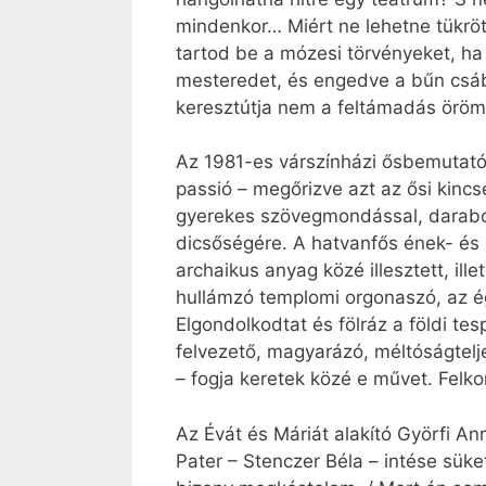
mindenkor… Miért ne lehetne tükröt
tartod be a mózesi törvényeket, ha
mesteredet, és engedve a bűn csábí
keresztútja nem a feltámadás öröm
Az 1981-es várszínházi ősbemutató
passió – megőrizve azt az ősi kincs
gyerekes szövegmondással, darabo
dicsőségére. A hatvanfős ének- és b
archaikus anyag közé illesztett, il
hullámzó templomi orgonaszó, az ég
Elgondolkodtat és fölráz a földi t
felvezető, magyarázó, méltóságtelj
– fogja keretek közé e művet. Felko
Az Évát és Máriát alakító Györfi A
Pater – Stenczer Béla – intése sük