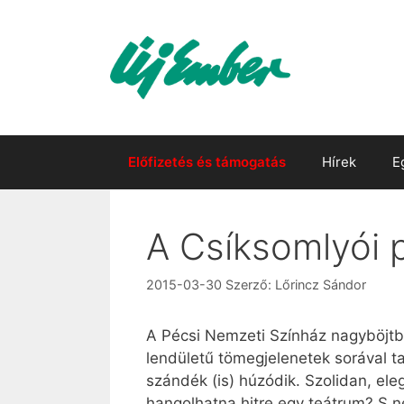
Kilépés
a
tartalomba
Előfizetés és támogatás
Hírek
E
A Csíksomlyói 
2015-03-30
Szerző:
Lőrincz Sándor
A Pécsi Nemzeti Színház nagyböjtbe
lendületű tömegjelenetek sorával t
szándék (is) húzódik. Szolidan, el
hangolhatna hitre egy teátrum? S n