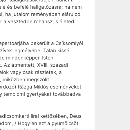
elé és befelé hallgatózásra: ha nem
ól, ha jutalom reményében elárulod
r a vesztedbe rohansz, s életed
pertoárjába bekerült a Csíksomlyói
szívek legmélyébe. Talán kissé
 de mindenképpen Isten
 Az átmentett, XVIII. századi
alok vagy csak részletek, a
, miközben megszólít.
 hordozó) Rázga Miklós eseményeket
agy templomi gyertyákat továbbadva
adicsomkerti lírai kettősében, Deus
ondom, / Hogy én ezt a gyümölcsöt