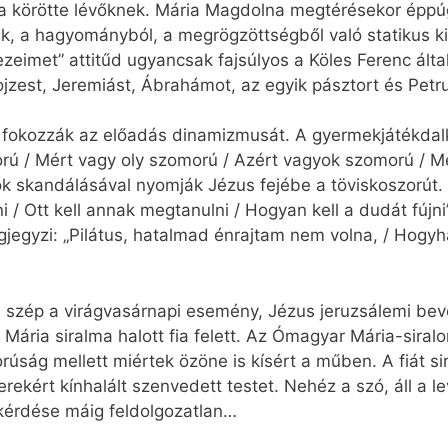
a körötte lévőknek. Mária Magdolna megtérésekor éppú
nik, a hagyományból, a megrögzöttségből való statikus 
eimet” attitűd ugyancsak fajsúlyos a Köles Ferenc álta
zest, Jeremiást, Ábrahámot, az egyik pásztort és Petru
fokozzák az előadás dinamizmusát. A gyermekjátékdalké
orú / Mért vagy oly szomorú / Azért vagyok szomorú / M
rok skandálásával nyomják Jézus fejébe a töviskoszorút.
i / Ott kell annak megtanulni / Hogyan kell a dudát fújni
jegyzi: „Pilátus, hatalmad énrajtam nem volna, / Hogy
szép a virágvasárnapi esemény, Jézus jeruzsálemi be
 Mária siralma halott fia felett. Az Ómagyar Mária-siral
ság mellett miértek özöne is kísért a műben. A fiát sir
ekért kínhalált szenvedett testet. Nehéz a szó, áll a l
g kérdése máig feldolgozatlan…