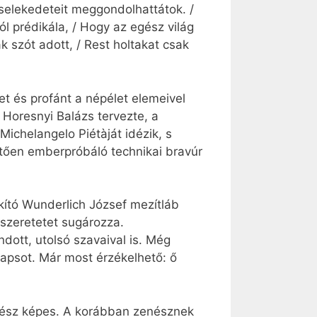
selekedeteit meggondolhattátok. /
ól prédikála, / Hogy az egész világ
 szót adott, / Rest holtakat csak
t és profánt a népélet elemeivel
 Horesnyi Balázs tervezte, a
Michelangelo Piétàját idézik, s
tően emberpróbáló technikai bravúr
kító Wunderlich József mezítláb
 szeretetet sugározza.
ott, utolsó szavaival is. Még
apsot. Már most érzékelhető: ő
művész képes. A korábban zenésznek