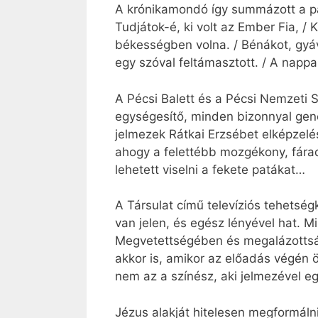
A krónikamondó így summázott a pas
Tudjátok-é, ki volt az Ember Fia, / 
békességben volna. / Bénákot, gyává
egy szóval feltámasztott. / A nappal,
A Pécsi Balett és a Pécsi Nemzeti 
egységesítő, minden bizonnyal gener
jelmezek Rátkai Erzsébet elképzelés
ahogy a felettébb mozgékony, fára
lehetett viselni a fekete patákat…
A Társulat című televíziós tehetsé
van jelen, és egész lényével hat. 
Megvetettségében és megalázottságá
akkor is, amikor az előadás végén 
nem az a színész, aki jelmezével eg
Jézus alakját hitelesen megformáln