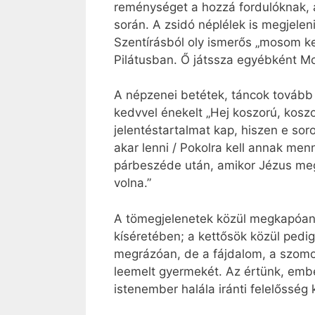
reménységet a hozzá fordulóknak, 
során. A zsidó néplélek is megjele
Szentírásból oly ismerős „mosom kez
Pilátusban. Ő játssza egyébként Moj
A népzenei betétek, táncok tovább 
kedvvel énekelt „Hej koszorú, kosz
jelentéstartalmat kap, hiszen e so
akar lenni / Pokolra kell annak menn
párbeszéde után, amikor Jézus meg
volna.”
A tömegjelenetek közül megkapóan 
kíséretében; a kettősök közül pedig
megrázóan, de a fájdalom, a szomorú
leemelt gyermekét. Az értünk, ember
istenember halála iránti felelőssé