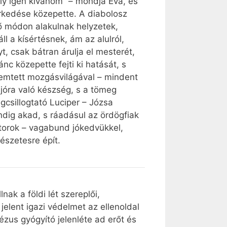
ly igen kívánom” – mondja Éva, és
erkedése közepette. A diabolosz
ző módon alakulnak helyzetek,
l a kísértésnek, ám az alulról,
, csak bátran árulja el mesterét,
c közepette fejti ki hatását, s
remtett mozgásvilágával – mindent
jóra való készség, s a tömeg
gcsillogtató Luciper – Józsa
ndig akad, s ráadásul az ördögfiak
ztorok – vagabund jókedvükkel,
észetesre épít.
nak a földi lét szereplői,
elent igazi védelmet az ellenoldal
zus gyógyító jelenléte ad erőt és