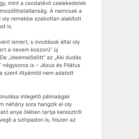
gy, mint a csodatévő cselekedetek
kimozdíthatatlanság. A nemcsak a
l oly remekbe szabottan alakított
st is.
nt ismert, s óvodások által oly
ert a nevem koszorú” új
 De „ideemelődött” az „Aki dudás
” négysoros is – Jézus és Pilátus
ha szent Atyámtól nem adatott
vonulása integető pálmaágak
om néhány sora hangzik el oly
ató anya ölében tartja keresztről
evegő a színpadon is, hiszen az