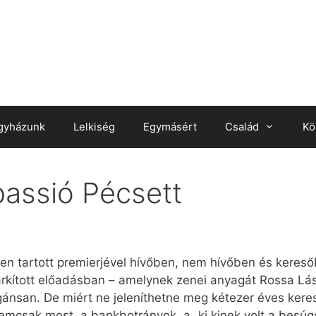
gyházunk
Lelkiség
Egymásért
Család
Kö
passió Pécsett
n tartott premierjével hívőben, nem hívőben és keresőbe
arkított előadásban – amelynek zenei anyagát Rossa Lász
egánsan. De miért ne jeleníthetne meg kétezer éves kere
emcsak most, a bankbotrányok, a „ki kinek volt a besúg