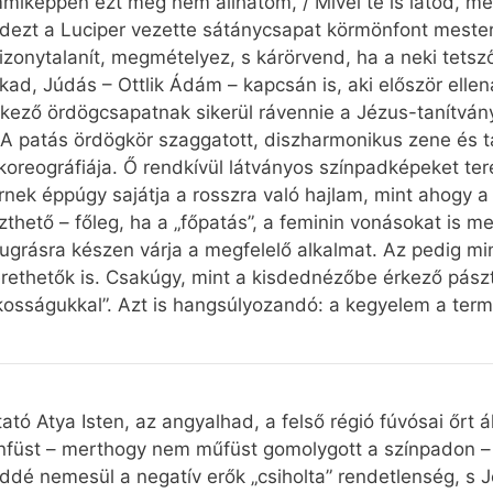
iképpen ezt meg nem állhatom, / Mivel te is látod, me
indezt a Luciper vezette sátánycsapat körmönfont mest
bizonytalanít, megmételyez, s kárörvend, ha a neki tets
, Júdás – Ottlik Ádám – kapcsán is, aki először ellenál
ező ördögcsapatnak sikerül rávennie a Jézus-tanítványt
A patás ördögkör szaggatott, diszharmonikus zene és tán
 koreográfiája. Ő rendkívül látványos színpadképeket te
k éppúgy sajátja a rosszra való hajlam, mint ahogy a 
thető – főleg, ha a „főpatás”, a feminin vonásokat is me
 ugrásra készen várja a megfelelő alkalmat. Az pedig mi
erethetők is. Csakúgy, mint a kisdednézőbe érkező pás
osságukkal”. Azt is hangsúlyozandó: a kegyelem a term
tó Atya Isten, az angyalhad, a felső régió fúvósai őrt áll
énfüst – merthogy nem műfüst gomolygott a színpadon – j
é nemesül a negatív erők „csiholta” rendetlenség, s Jé